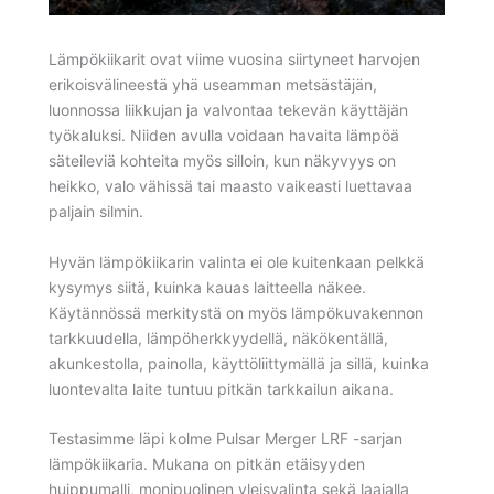
Lämpökiikarit ovat viime vuosina siirtyneet harvojen
erikoisvälineestä yhä useamman metsästäjän,
luonnossa liikkujan ja valvontaa tekevän käyttäjän
työkaluksi. Niiden avulla voidaan havaita lämpöä
säteileviä kohteita myös silloin, kun näkyvyys on
heikko, valo vähissä tai maasto vaikeasti luettavaa
paljain silmin.
Hyvän lämpökiikarin valinta ei ole kuitenkaan pelkkä
kysymys siitä, kuinka kauas laitteella näkee.
Käytännössä merkitystä on myös lämpökuvakennon
tarkkuudella, lämpöherkkyydellä, näkökentällä,
akunkestolla, painolla, käyttöliittymällä ja sillä, kuinka
luontevalta laite tuntuu pitkän tarkkailun aikana.
Testasimme läpi kolme Pulsar Merger LRF -sarjan
lämpökiikaria. Mukana on pitkän etäisyyden
huippumalli, monipuolinen yleisvalinta sekä laajalla