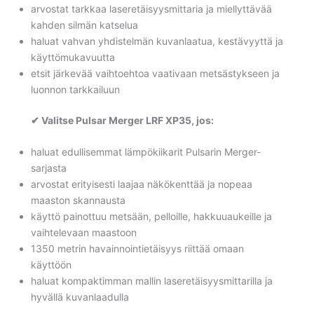
arvostat tarkkaa laseretäisyysmittaria ja miellyttävää
kahden silmän katselua
haluat vahvan yhdistelmän kuvanlaatua, kestävyyttä ja
käyttömukavuutta
etsit järkevää vaihtoehtoa vaativaan metsästykseen ja
luonnon tarkkailuun
✔ Valitse Pulsar Merger LRF XP35, jos:
haluat edullisemmat lämpökiikarit Pulsarin Merger-
sarjasta
arvostat erityisesti laajaa näkökenttää ja nopeaa
maaston skannausta
käyttö painottuu metsään, pelloille, hakkuuaukeille ja
vaihtelevaan maastoon
1350 metrin havainnointietäisyys riittää omaan
käyttöön
haluat kompaktimman mallin laseretäisyysmittarilla ja
hyvällä kuvanlaadulla