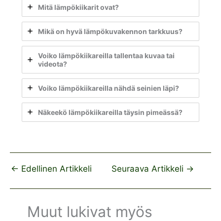
Mitä lämpökiikarit ovat?
Mikä on hyvä lämpökuvakennon tarkkuus?
Voiko lämpökiikareilla tallentaa kuvaa tai
videota?
Voiko lämpökiikareilla nähdä seinien läpi?
Näkeekö lämpökiikareilla täysin pimeässä?
←
Edellinen Artikkeli
Seuraava Artikkeli
→
Muut lukivat myös