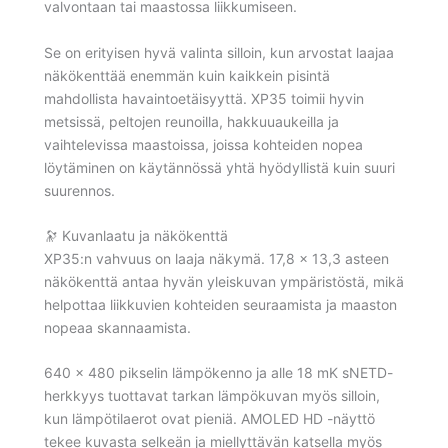
valvontaan tai maastossa liikkumiseen.
Se on erityisen hyvä valinta silloin, kun arvostat laajaa
näkökenttää enemmän kuin kaikkein pisintä
mahdollista havaintoetäisyyttä. XP35 toimii hyvin
metsissä, peltojen reunoilla, hakkuuaukeilla ja
vaihtelevissa maastoissa, joissa kohteiden nopea
löytäminen on käytännössä yhtä hyödyllistä kuin suuri
suurennos.
🔭 Kuvanlaatu ja näkökenttä
XP35:n vahvuus on laaja näkymä. 17,8 × 13,3 asteen
näkökenttä antaa hyvän yleiskuvan ympäristöstä, mikä
helpottaa liikkuvien kohteiden seuraamista ja maaston
nopeaa skannaamista.
640 × 480 pikselin lämpökenno ja alle 18 mK sNETD-
herkkyys tuottavat tarkan lämpökuvan myös silloin,
kun lämpötilaerot ovat pieniä. AMOLED HD -näyttö
tekee kuvasta selkeän ja miellyttävän katsella myös