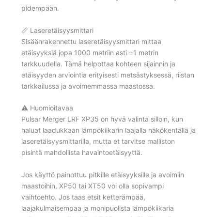
pidempään.
📏 Laseretäisyysmittari
Sisäänrakennettu laseretäisyysmittari mittaa
etäisyyksiä jopa 1000 metriin asti ±1 metrin
tarkkuudella. Tämä helpottaa kohteen sijainnin ja
etäisyyden arviointia erityisesti metsästyksessä, riistan
tarkkailussa ja avoimemmassa maastossa.
⚠️ Huomioitavaa
Pulsar Merger LRF XP35 on hyvä valinta silloin, kun
haluat laadukkaan lämpökiikarin laajalla näkökentällä ja
laseretäisyysmittarilla, mutta et tarvitse malliston
pisintä mahdollista havaintoetäisyyttä.
Jos käyttö painottuu pitkille etäisyyksille ja avoimiin
maastoihin, XP50 tai XT50 voi olla sopivampi
vaihtoehto. Jos taas etsit ketterämpää,
laajakulmaisempaa ja monipuolista lämpökiikaria