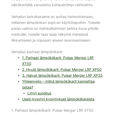
näkökentällä varustettu kompaktimpi vaihtoehto.
Vertailun tarkoituksena on auttaa hahmottamaan,
millainen lämpökiikari sopii eri käyttötapoihin. Toiselle
paras valinta on mahdollisimman tarkka kuva pitkille
matkoille, toiselle taas laaja näkymä metsässä
liikkumiseen ja nopeaan alueen skannaamiseen.
Vertailun parhaat lämpökiikarit:
1. Parhaat lämpökiikarit: Pulsar Merger LRF
XT50
2. Hyvät lämpökiikarit: Pulsar Merger LRF XP50
3. Halvat lämpökiikarit: Pulsar Merger LRF XP35
Yhteenveto – mitkä lämpökiikarit kannattaa
ostaa?
Lyhyt suositus
Usein kysytyt kysymykset lämpökiikareista
1. Parhaat lämpökiikarit: Pulsar Merger LRF XT50