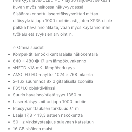
herkkyys ja AMOLED HD -näyttö tarjoavat selkeän
kuvan myös heikossa näkyvyydessä.
Sisäänrakennettu laseretäisyysmittari mittaa
etäisyyksiä jopa 1000 metriin asti, joten XP35 ei ole
pelkkä havainnointilaite, vaan myös käytännöllinen
työkalu etäisyyksien arviointiin.
⭐ Ominaisuudet
Kompaktit lämpökiikarit laajalla näkökentällä
640 × 480 @ 17 µm lämpökuvakenno
sNETD <18 mK -lämpöherkkyys
AMOLED HD -näyttö, 1024 × 768 pikseliä
2–16x suurennos 8x digitaalisella zoomilla
F35/1.0 objektiivilinssi
Suurin havainnointietäisyys 1350 m
Laseretäisyysmittari jopa 1000 metriin
Etäisyysmittauksen tarkkuus ±1 m
Laaja 17,8 × 13,3 asteen näkökenttä
50 Hz virkistystaajuus sulavaan katseluun
16 GB sisäinen muisti