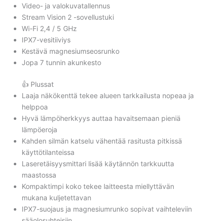
Video- ja valokuvatallennus
Stream Vision 2 -sovellustuki
Wi-Fi 2,4 / 5 GHz
IPX7-vesitiiviys
Kestävä magnesiumseosrunko
Jopa 7 tunnin akunkesto
👍 Plussat
Laaja näkökenttä tekee alueen tarkkailusta nopeaa ja
helppoa
Hyvä lämpöherkkyys auttaa havaitsemaan pieniä
lämpöeroja
Kahden silmän katselu vähentää rasitusta pitkissä
käyttötilanteissa
Laseretäisyysmittari lisää käytännön tarkkuutta
maastossa
Kompaktimpi koko tekee laitteesta miellyttävän
mukana kuljetettavan
IPX7-suojaus ja magnesiumrunko sopivat vaihteleviin
sääolosuhteisiin