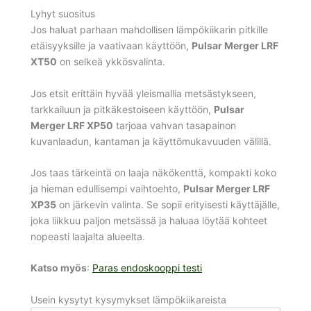
Lyhyt suositus
Jos haluat parhaan mahdollisen lämpökiikarin pitkille
etäisyyksille ja vaativaan käyttöön,
Pulsar Merger LRF
XT50
on selkeä ykkösvalinta.
Jos etsit erittäin hyvää yleismallia metsästykseen,
tarkkailuun ja pitkäkestoiseen käyttöön,
Pulsar
Merger LRF XP50
tarjoaa vahvan tasapainon
kuvanlaadun, kantaman ja käyttömukavuuden välillä.
Jos taas tärkeintä on laaja näkökenttä, kompakti koko
ja hieman edullisempi vaihtoehto,
Pulsar Merger LRF
XP35
on järkevin valinta. Se sopii erityisesti käyttäjälle,
joka liikkuu paljon metsässä ja haluaa löytää kohteet
nopeasti laajalta alueelta.
Katso myös
:
Paras endoskooppi testi
Usein kysytyt kysymykset lämpökiikareista