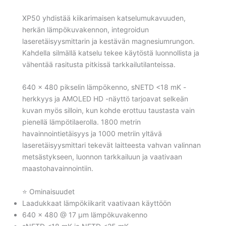
XP50 yhdistää kiikarimaisen katselumukavuuden,
herkän lämpökuvakennon, integroidun
laseretäisyysmittarin ja kestävän magnesiumrungon.
Kahdella silmällä katselu tekee käytöstä luonnollista ja
vähentää rasitusta pitkissä tarkkailutilanteissa.
640 × 480 pikselin lämpökenno, sNETD <18 mK -
herkkyys ja AMOLED HD -näyttö tarjoavat selkeän
kuvan myös silloin, kun kohde erottuu taustasta vain
pienellä lämpötilaerolla. 1800 metrin
havainnointietäisyys ja 1000 metriin yltävä
laseretäisyysmittari tekevät laitteesta vahvan valinnan
metsästykseen, luonnon tarkkailuun ja vaativaan
maastohavainnointiin.
⭐ Ominaisuudet
Laadukkaat lämpökiikarit vaativaan käyttöön
640 × 480 @ 17 µm lämpökuvakenno