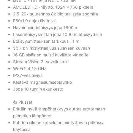
sNETD <18 mK ja NETD <25 mK
AMOLED HD -näyttö, 1024 × 768 pikseliä
2,5–20x suurennos 8x digitaalisella zoomilla
F50/1.0 objektiivilinssi
Havainnointietäisyys jopa 1800 m
Laseretäisyysmittari jopa 1000 m etäisyydelle
Etäisyysmittauksen tarkkuus ±1 m
50 Hz virkistystaajuus sulavaan kuvaan
16 GB sisäinen muisti kuville ja videoille
Stream Vision 2 -sovellustuki
Wi-Fi 2,4 / 5 GHz
IPX7-vesitiiviys
Kestävä magnesiumseosrunko
Jopa 10 tunnin akunkesto
👍 Plussat
Erittäin hyvä lämpöherkkyys auttaa erottamaan
pienetkin lämpöerot
Kahden silmän katselu on miellyttävää pitkässä
käytössä