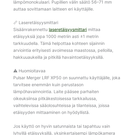
lämpömonokulaari. Pupillien välin säätö 56–71 mm
auttaa sovittamaan laitteen eri käyttäjille.
📏 Laseretäisyysmittari
Sisäänrakennettu
laseretäisyysmittari
mittaa
etäisyyksiä jopa 1000 metriin asti ±1 metrin
tarkkuudella. Tämä helpottaa kohteen sijainnin
arviointia erityisesti avoimessa maastossa, pelloilla,
hakkuuaukeilla ja pitkillä havaintoetäisyyksillä.
⚠️ Huomioitavaa
Pulsar Merger LRF XP50 on suunnattu käyttäjälle, joka
tarvitsee enemmän kuin perustason
lämpöhavainnointia. Laite pääsee parhaiten
oikeuksiinsa pitkäkestoisessa tarkkailussa,
vaihtelevissa sääolosuhteissa ja tilanteissa, joissa
etäisyyden mittaaminen on hyödyllistä.
Jos käyttö on hyvin satunnaista tai tapahtuu vain
lyhyillä etäisyyksillä, yksinkertaisempi lämpökamera