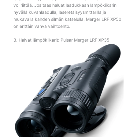
voi riittää. Jos taas haluat laadukkaan lämpökiikarin
hyvällä kuvanlaadulla, laseretäisyysmittarilla ja
mukavalla kahden silmän katselulla, Merger LRF XP50
on erittäin vahva vaihtoehto.
3. Halvat lämpökiikarit: Pulsar Merger LRF XP35