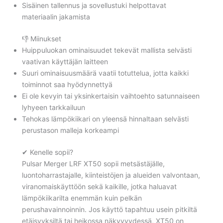
Sisäinen tallennus ja sovellustuki helpottavat
materiaalin jakamista
👎 Miinukset
Huippuluokan ominaisuudet tekevät mallista selvästi
vaativan käyttäjän laitteen
Suuri ominaisuusmäärä vaatii totuttelua, jotta kaikki
toiminnot saa hyödynnettyä
Ei ole kevyin tai yksinkertaisin vaihtoehto satunnaiseen
lyhyeen tarkkailuun
Tehokas lämpökiikari on yleensä hinnaltaan selvästi
perustason malleja korkeampi
✔ Kenelle sopii?
Pulsar Merger LRF XT50 sopii metsästäjälle,
luontoharrastajalle, kiinteistöjen ja alueiden valvontaan,
viranomaiskäyttöön sekä kaikille, jotka haluavat
lämpökiikarilta enemmän kuin pelkän
perushavainnoinnin. Jos käyttö tapahtuu usein pitkiltä
etäisyyksiltä tai heikossa näkyvyydessä, XT50 on