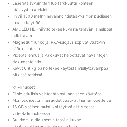
Laseretäisyysmittari tuo tarkkuutta kohteen
etäisyyden arviointiin
Hyvä 1800 metrin havainnointietäisyys monipuoliseen
maastokäyttöön
AMOLED HD -näyttö tekee kuvasta terävän ja helposti
tulkittavan
Magnesiumrunko ja IPX7-suojaus sopivat vaativiin
sääolosuhteisiin
Videotallennus ja valokuvat helpottavat havaintojen
dokumentointia
Kevyt 0,8 kg paino tekee käytöstä miellyttävämpää
pitkissä retkissä
👎 Miinukset
Ei ole edullisin vaihtoehto satunnaiseen käyttöön
Monipuoliset ominaisuudet vaativat hieman opettelua
16 GB sisäinen muisti voi täyttyä aktiivisessa
videotallennuksessa
Suurimmilla digizoomin tasoilla kuvan
yksityiskohtaisuus ei ole sama kuin