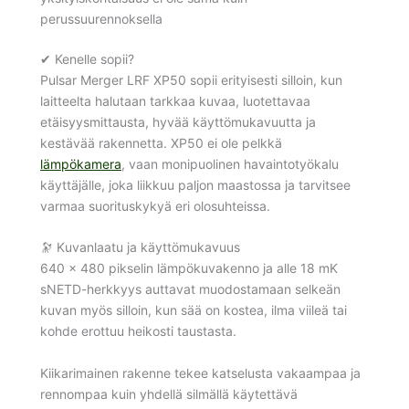
perussuurennoksella
✔ Kenelle sopii?
Pulsar Merger LRF XP50 sopii erityisesti silloin, kun
laitteelta halutaan tarkkaa kuvaa, luotettavaa
etäisyysmittausta, hyvää käyttömukavuutta ja
kestävää rakennetta. XP50 ei ole pelkkä
lämpökamera
, vaan monipuolinen havaintotyökalu
käyttäjälle, joka liikkuu paljon maastossa ja tarvitsee
varmaa suorituskykyä eri olosuhteissa.
🔭 Kuvanlaatu ja käyttömukavuus
640 × 480 pikselin lämpökuvakenno ja alle 18 mK
sNETD-herkkyys auttavat muodostamaan selkeän
kuvan myös silloin, kun sää on kostea, ilma viileä tai
kohde erottuu heikosti taustasta.
Kiikarimainen rakenne tekee katselusta vakaampaa ja
rennompaa kuin yhdellä silmällä käytettävä