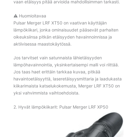
vaan etäisyys pitää arvioida mahdollisimman tarkasti.
⚠️ Huomioitavaa
Pulsar Merger LRF XT50 on vaativan käyttäjän
lämpökiikari, jonka ominaisuudet pääsevät parhaiten
oikeuksiinsa pitkän etäisyyden havainnoinnissa ja
aktiivisessa maastokäytössä.
Jos tarvitset vain satunnaista lähietäisyyden
lämpöhavainnointia, yksinkertaisempi malli voi riittää.
Jos taas haet erittäin tarkkaa kuvaa, pitkää
havaintoetäisyyttä, laseretäisyysmittaria ja laadukasta
kiikarimaista katselukokemusta, Merger LRF XT50 on
yksi vahvimmista vaihtoehdoista.
2. Hyvät lämpökiikarit: Pulsar Merger LRF XP50