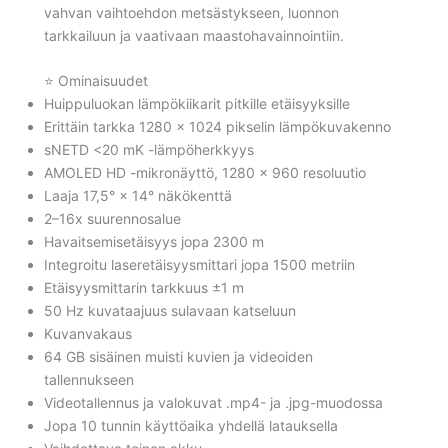
vahvan vaihtoehdon metsästykseen, luonnon
tarkkailuun ja vaativaan maastohavainnointiin.
⭐ Ominaisuudet
Huippuluokan lämpökiikarit pitkille etäisyyksille
Erittäin tarkka 1280 × 1024 pikselin lämpökuvakenno
sNETD <20 mK -lämpöherkkyys
AMOLED HD -mikronäyttö, 1280 × 960 resoluutio
Laaja 17,5° × 14° näkökenttä
2–16x suurennosalue
Havaitsemisetäisyys jopa 2300 m
Integroitu laseretäisyysmittari jopa 1500 metriin
Etäisyysmittarin tarkkuus ±1 m
50 Hz kuvataajuus sulavaan katseluun
Kuvanvakaus
64 GB sisäinen muisti kuvien ja videoiden
tallennukseen
Videotallennus ja valokuvat .mp4- ja .jpg-muodossa
Jopa 10 tunnin käyttöaika yhdellä latauksella