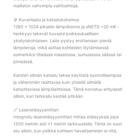
malliston vahvimpia vaihtoehtoja.
🔭 Kuvanlaatu ja katselukokemus
1280 × 1024 pikselin lämpökenno ja sNETD <20 mK -
herkkyys tekevät kuvasta poikkeuksellisen
yksityiskohtaisen. Laite pystyy erottamaan pieniä
lämpöeroja, mikä auttaa kohteiden löytämisessä
esimerkiksi tiheässä maastossa, sumuisessa säässä tai
pimeässä.
Kahden silmän katselu tekee käytöstä luonnollisempaa
ja vähemmän rasittavaa kuin yhdellä silmällä
katsottavissa lämpölaitteissa. Tämä korostuu erityisesti
silloin, kun tarkkailu kestää pitkään.
📏 Laseretäisyysmittari
Integroitu laseretäisyysmittari mittaa etäisyyksiä jopa
1500 metriin asti ±1 metrin tarkkuudella. Tämä on suuri
etu silloin, kun pelkkä kohteen havaitseminen ei riitä,