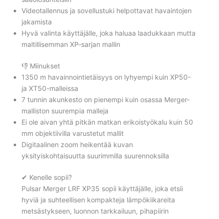
Videotallennus ja sovellustuki helpottavat havaintojen
jakamista
Hyvä valinta käyttäjälle, joka haluaa laadukkaan mutta
maltillisemman XP-sarjan mallin
👎 Miinukset
1350 m havainnointietäisyys on lyhyempi kuin XP50-
ja XT50-malleissa
7 tunnin akunkesto on pienempi kuin osassa Merger-
malliston suurempia malleja
Ei ole aivan yhtä pitkän matkan erikoistyökalu kuin 50
mm objektiivilla varustetut mallit
Digitaalinen zoom heikentää kuvan
yksityiskohtaisuutta suurimmilla suurennoksilla
✔ Kenelle sopii?
Pulsar Merger LRF XP35 sopii käyttäjälle, joka etsii
hyviä ja suhteellisen kompakteja lämpökiikareita
metsästykseen, luonnon tarkkailuun, pihapiirin