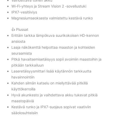
Vaihdettava toinen akku
Wi-Fi-yhteys ja Stream Vision 2 -sovellustuki
IPX7-vesitiiviys
Magnesiumseoksesta valmistettu kestävä runko
👍 Plussat
Erittäin tarkka lämpökuva suurikokoisen HD-kennon
ansiosta
Laaja näkökenttä helpottaa maaston ja kohteiden
seuraamista
Pitkä havaitsemisetäisyys sopii avoimiin maastoihin ja
pitkään tarkkailuun
Laseretäisyysmittari lisää käytännön tarkkuutta
havainnointiin
Kahden silmän katselu on miellyttävää pitkillä
käyttökerroilla
Hyvä akunkesto ja vaihdettava akku tukevat pitkiä
maastopäiviä
Kestävä runko ja IPX7-suojaus sopivat vaativiin
sääolosuhteisiin