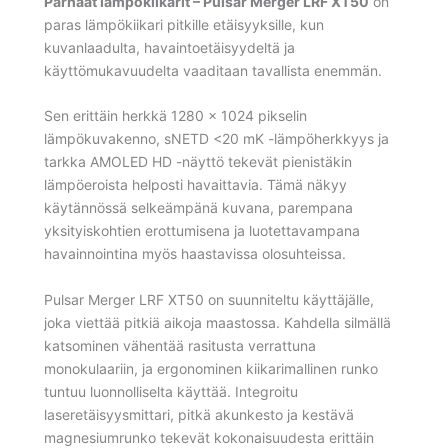
Parhaat lämpökiikarit – Pulsar Merger LRF XT50
on
paras lämpökiikari pitkille etäisyyksille, kun
kuvanlaadulta, havaintoetäisyydeltä ja
käyttömukavuudelta vaaditaan tavallista enemmän.
Sen erittäin herkkä 1280 × 1024 pikselin
lämpökuvakenno, sNETD <20 mK -lämpöherkkyys ja
tarkka AMOLED HD -näyttö tekevät pienistäkin
lämpöeroista helposti havaittavia. Tämä näkyy
käytännössä selkeämpänä kuvana, parempana
yksityiskohtien erottumisena ja luotettavampana
havainnointina myös haastavissa olosuhteissa.
Pulsar Merger LRF XT50 on suunniteltu käyttäjälle,
joka viettää pitkiä aikoja maastossa. Kahdella silmällä
katsominen vähentää rasitusta verrattuna
monokulaariin, ja ergonominen kiikarimallinen runko
tuntuu luonnolliselta käyttää. Integroitu
laseretäisyysmittari, pitkä akunkesto ja kestävä
magnesiumrunko tekevät kokonaisuudesta erittäin