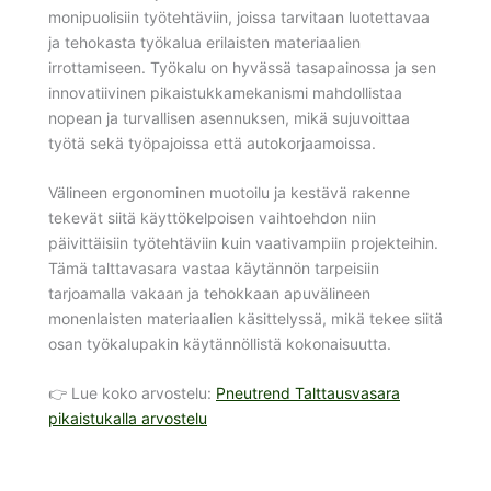
monipuolisiin työtehtäviin, joissa tarvitaan luotettavaa
ja tehokasta työkalua erilaisten materiaalien
irrottamiseen. Työkalu on hyvässä tasapainossa ja sen
innovatiivinen pikaistukkamekanismi mahdollistaa
nopean ja turvallisen asennuksen, mikä sujuvoittaa
työtä sekä työpajoissa että autokorjaamoissa.
Välineen ergonominen muotoilu ja kestävä rakenne
tekevät siitä käyttökelpoisen vaihtoehdon niin
päivittäisiin työtehtäviin kuin vaativampiin projekteihin.
Tämä talttavasara vastaa käytännön tarpeisiin
tarjoamalla vakaan ja tehokkaan apuvälineen
monenlaisten materiaalien käsittelyssä, mikä tekee siitä
osan työkalupakin käytännöllistä kokonaisuutta.
👉 Lue koko arvostelu:
Pneutrend Talttausvasara
pikaistukalla arvostelu