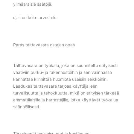
ylimääräisiä säätöjä.
👉 Lue koko arvostelu:
Paras talttavasara ostajan opas
Talttavasara on työkalu, joka on suunniteltu erityisesti
vaativiin purku- ja rakennustöihin ja sen valinnassa
kannattaa kiinnittää huomiota useisiin seikkoihin.
Laadukas talttavasara tarjoaa käyttäjälleen
turvallisuutta ja tehokkuutta, mikä on erityisen tärkeää
ammattilaisille ja harrastajille, jotka käyttävät työkalua
säännöllisesti.
Tärkeimmät ominaisuudet ja kestävyys