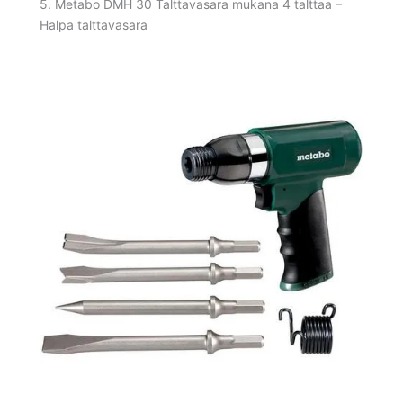
5. Metabo DMH 30 Talttavasara mukana 4 talttaa –
Halpa talttavasara