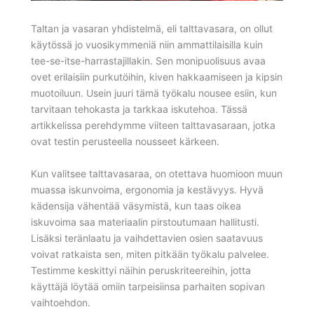
Taltan ja vasaran yhdistelmä, eli talttavasara, on ollut
käytössä jo vuosikymmeniä niin ammattilaisilla kuin
tee-se-itse-harrastajillakin. Sen monipuolisuus avaa
ovet erilaisiin purkutöihin, kiven hakkaamiseen ja kipsin
muotoiluun. Usein juuri tämä työkalu nousee esiin, kun
tarvitaan tehokasta ja tarkkaa iskutehoa. Tässä
artikkelissa perehdymme viiteen talttavasaraan, jotka
ovat testin perusteella nousseet kärkeen.
Kun valitsee talttavasaraa, on otettava huomioon muun
muassa iskunvoima, ergonomia ja kestävyys. Hyvä
kädensija vähentää väsymistä, kun taas oikea
iskuvoima saa materiaalin pirstoutumaan hallitusti.
Lisäksi teränlaatu ja vaihdettavien osien saatavuus
voivat ratkaista sen, miten pitkään työkalu palvelee.
Testimme keskittyi näihin peruskriteereihin, jotta
käyttäjä löytää omiin tarpeisiinsa parhaiten sopivan
vaihtoehdon.