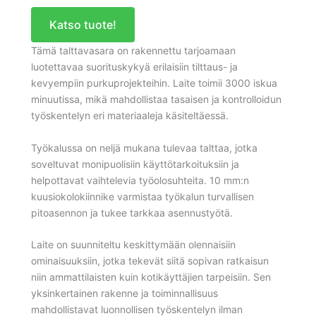
Katso tuote!
Tämä talttavasara on rakennettu tarjoamaan
luotettavaa suorituskykyä erilaisiin tilttaus- ja
kevyempiin purkuprojekteihin. Laite toimii 3000 iskua
minuutissa, mikä mahdollistaa tasaisen ja kontrolloidun
työskentelyn eri materiaaleja käsiteltäessä.
Työkalussa on neljä mukana tulevaa talttaa, jotka
soveltuvat monipuolisiin käyttötarkoituksiin ja
helpottavat vaihtelevia työolosuhteita. 10 mm:n
kuusiokolokiinnike varmistaa työkalun turvallisen
pitoasennon ja tukee tarkkaa asennustyötä.
Laite on suunniteltu keskittymään olennaisiin
ominaisuuksiin, jotka tekevät siitä sopivan ratkaisun
niin ammattilaisten kuin kotikäyttäjien tarpeisiin. Sen
yksinkertainen rakenne ja toiminnallisuus
mahdollistavat luonnollisen työskentelyn ilman