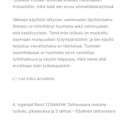
irrotustöihin, mikä lisää sen arvoa ammattilaiskäytössä.
Välineen käyttöön liittyvien vaatimusten täyttämiseksi
Shinano on kiinnittänyt huomiota sekä toimivuuteen
että kestävyyteen. Tämä eräs työkalu on muokattu
sopimaan monipuolisiin työympäristöihin, ja sen käyttö
tarjoutuu vaivattomaksi eri tilanteissa. Tuotteen
suunnittelussa on huomioitu tarve varmistaa
työtehokkuus ja käytön helppous, mikä tekee siitä
arvokkaan lisän työkalupakkiin.
👉 Lue koko arvostelu:
4. Ingersoll Rand 123MAXHK Talttavasara mukana
työkalu, pikaistukka ja 5 talttaa – Edullinen talttavasara