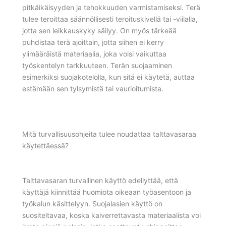
pitkäikäisyyden ja tehokkuuden varmistamiseksi. Terä
tulee teroittaa säännöllisesti teroituskivellä tai -viilalla,
jotta sen leikkauskyky säilyy. On myös tärkeää
puhdistaa terä ajoittain, jotta siihen ei kerry
ylimääräistä materiaalia, joka voisi vaikuttaa
työskentelyn tarkkuuteen. Terän suojaaminen
esimerkiksi suojakotelolla, kun sitä ei käytetä, auttaa
estämään sen tylsymistä tai vaurioitumista.
Mitä turvallisuusohjeita tulee noudattaa talttavasaraa
käytettäessä?
Talttavasaran turvallinen käyttö edellyttää, että
käyttäjä kiinnittää huomiota oikeaan työasentoon ja
työkalun käsittelyyn. Suojalasien käyttö on
suositeltavaa, koska kaiverrettavasta materiaalista voi