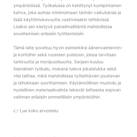
ympäristössä. Työkalussa on kehittynyt kumipintainen
kahva, joka auttaa minimoimaan tärinän vaikutuksia ja
lisää käyttömukavuutta vaativissakin tehtävissä.
Lisäksi sen kiertyvä paineilmaliitäntä mahdollistaa
soveltamisen erilaisiin työtilanteisiin.
Tämä laite soveltuu hyvin esimerkiksi äänenvaimennin-
ja koritöihin sekä ruosteen poistoon, joissa tarvitaan
tarkkuutta ja monipuolisuutta. Sarjaan kuuluu
itsenäinen työkalu, mukana tuleva pikaistukka sekä
viisi talttaa, mikä mahdollistaa työtehtävien joustavan
ja tehokkaan suorittamisen. Käytännöllinen muotoilu ja
huolellinen materiaalivalinta tekevät laitteesta sopivan
valinnan erilaisiin ammatillisiin ympäristöihin.
👉 Lue koko arvostelu: