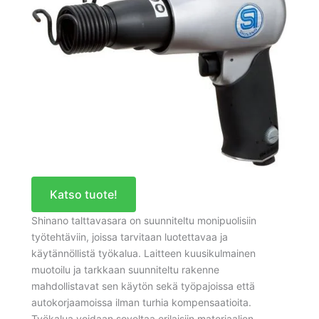
Katso tuote!
Shinano talttavasara on suunniteltu monipuolisiin
työtehtäviin, joissa tarvitaan luotettavaa ja
käytännöllistä työkalua. Laitteen kuusikulmainen
muotoilu ja tarkkaan suunniteltu rakenne
mahdollistavat sen käytön sekä työpajoissa että
autokorjaamoissa ilman turhia kompensaatioita.
Työkalua voidaan soveltaa erilaisiin materiaalien