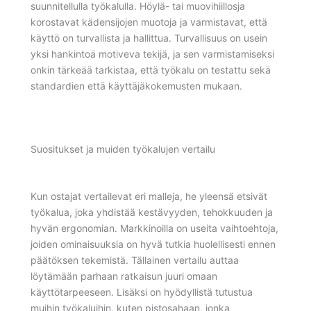
suunnitellulla työkalulla. Höylä- tai muovihiillosja
korostavat kädensijojen muotoja ja varmistavat, että
käyttö on turvallista ja hallittua. Turvallisuus on usein
yksi hankintoä motiveva tekijä, ja sen varmistamiseksi
onkin tärkeää tarkistaa, että työkalu on testattu sekä
standardien että käyttäjäkokemusten mukaan.
Suositukset ja muiden työkalujen vertailu
Kun ostajat vertailevat eri malleja, he yleensä etsivät
työkalua, joka yhdistää kestävyyden, tehokkuuden ja
hyvän ergonomian. Markkinoilla on useita vaihtoehtoja,
joiden ominaisuuksia on hyvä tutkia huolellisesti ennen
päätöksen tekemistä. Tällainen vertailu auttaa
löytämään parhaan ratkaisun juuri omaan
käyttötarpeeseen. Lisäksi on hyödyllistä tutustua
muihin työkaluihin, kuten pistosahaan, jonka