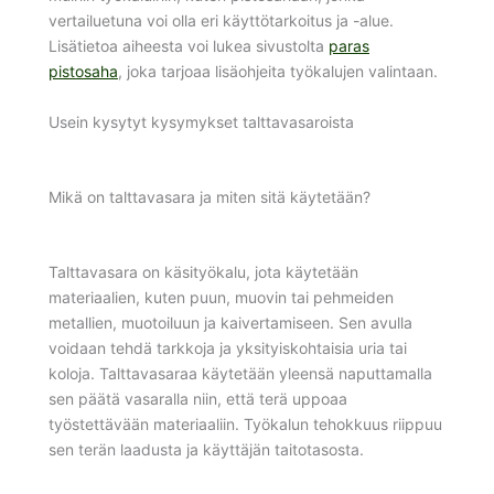
vertailuetuna voi olla eri käyttötarkoitus ja -alue.
Lisätietoa aiheesta voi lukea sivustolta
paras
pistosaha
, joka tarjoaa lisäohjeita työkalujen valintaan.
Usein kysytyt kysymykset talttavasaroista
Mikä on talttavasara ja miten sitä käytetään?
Talttavasara on käsityökalu, jota käytetään
materiaalien, kuten puun, muovin tai pehmeiden
metallien, muotoiluun ja kaivertamiseen. Sen avulla
voidaan tehdä tarkkoja ja yksityiskohtaisia uria tai
koloja. Talttavasaraa käytetään yleensä naputtamalla
sen päätä vasaralla niin, että terä uppoaa
työstettävään materiaaliin. Työkalun tehokkuus riippuu
sen terän laadusta ja käyttäjän taitotasosta.