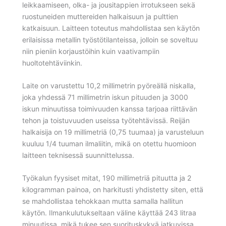
leikkaamiseen, olka- ja jousitappien irrotukseen sekä
ruostuneiden muttereiden halkaisuun ja pulttien
katkaisuun. Laitteen toteutus mahdollistaa sen käytön
erilaisissa metallin työstötilanteissa, jolloin se soveltuu
niin pieniin korjaustöihin kuin vaativampiin
huoltotehtäviinkin.
Laite on varustettu 10,2 millimetrin pyöreällä niskalla,
joka yhdessä 71 millimetrin iskun pituuden ja 3000
iskun minuutissa toimivuuden kanssa tarjoaa riittävän
tehon ja toistuvuuden useissa työtehtävissä. Reijän
halkaisija on 19 millimetriä (0,75 tuumaa) ja varusteluun
kuuluu 1/4 tuuman ilmaliitin, mikä on otettu huomioon
laitteen teknisessä suunnittelussa.
Työkalun fyysiset mitat, 190 millimetriä pituutta ja 2
kilogramman painoa, on harkitusti yhdistetty siten, että
se mahdollistaa tehokkaan mutta samalla hallitun
käytön. Ilmankulutukseltaan väline käyttää 243 litraa
minuutissa, mikä tukee sen suorituskykyä jatkuvissa