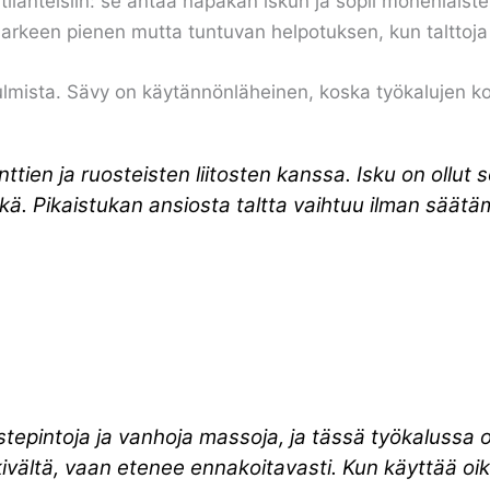
iin tilanteisiin: se antaa napakan iskun ja sopii monenlaist
o arkeen pienen mutta tuntuvan helpotuksen, kun talttoj
lmista. Sävy on käytännönläheinen, koska työkalujen koh
tien ja ruosteisten liitosten kanssa. Isku on ollut 
kä. Pikaistukan ansiosta taltta vaihtuu ilman säät
iivistepintoja ja vanhoja massoja, ja tässä työkaluss
kivältä, vaan etenee ennakoitavasti. Kun käyttää oike