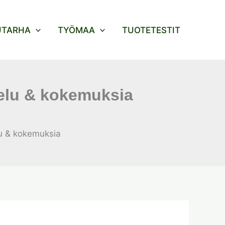
UTARHA
TYÖMAA
TUOTETESTIT
telu & kokemuksia
lu & kokemuksia