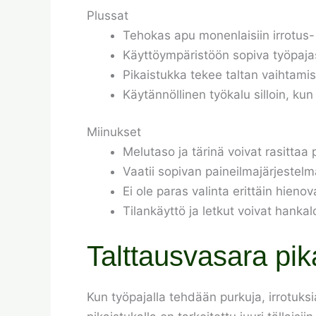
Plussat
Tehokas apu monenlaisiin irrotus- 
Käyttöympäristöön sopiva työpaja
Pikaistukka tekee taltan vaihtami
Käytännöllinen työkalu silloin, kun 
Miinukset
Melutaso ja tärinä voivat rasittaa
Vaatii sopivan paineilmajärjestel
Ei ole paras valinta erittäin hienova
Tilankäyttö ja letkut voivat hanka
Talttausvasara pi
Kun työpajalla tehdään purkuja, irrotuksia