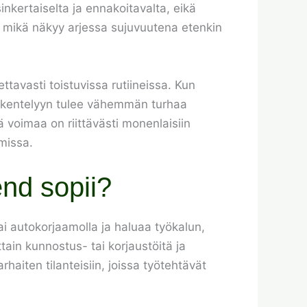
inkertaiselta ja ennakoitavalta, eikä
ta, mikä näkyy arjessa sujuvuutena etenkin
ttavasti toistuvissa rutiineissa. Kun
öskentelyyn tulee vähemmän turhaa
 voimaa on riittävästi monenlaisiin
amissa.
end sopii?
tai autokorjaamolla ja haluaa työkalun,
ttain kunnostus- tai korjaustöitä ja
haiten tilanteisiin, joissa työtehtävät