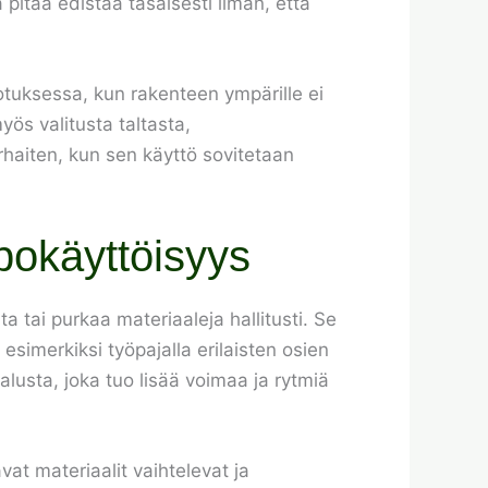
tä pitää edistää tasaisesti ilman, että
rrotuksessa, kun rakenteen ympärille ei
yös valitusta taltasta,
arhaiten, kun sen käyttö sovitetaan
pokäyttöisyys
 tai purkaa materiaaleja hallitusti. Se
 esimerkiksi työpajalla erilaisten osien
alusta, joka tuo lisää voimaa ja rytmiä
vat materiaalit vaihtelevat ja