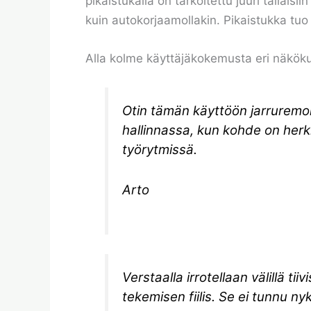
pikaistukalla on tarkoitettu juuri tällais
kuin autokorjaamollakin. Pikaistukka tu
Alla kolme käyttäjäkokemusta eri näköku
Otin tämän käyttöön jarruremont
hallinnassa, kun kohde on herk
työrytmissä.
Arto
Verstaalla irrotellaan välillä t
tekemisen fiilis. Se ei tunnu ny