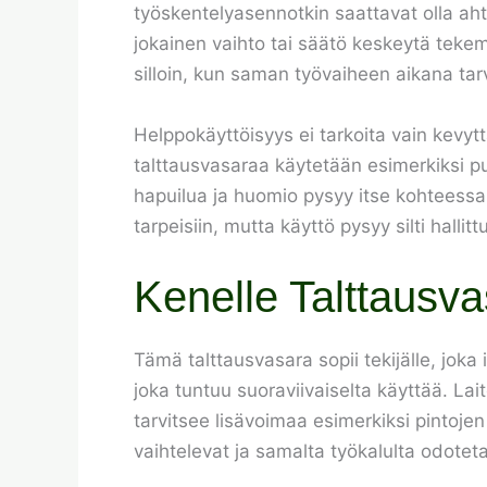
työskentelyasennotkin saattavat olla ahta
jokainen vaihto tai säätö keskeytä tekemi
silloin, kun saman työvaiheen aikana tarvi
Helppokäyttöisyys ei tarkoita vain kevytt
talttausvasaraa käytetään esimerkiksi 
hapuilua ja huomio pysyy itse kohteessa.
tarpeisiin, mutta käyttö pysyy silti hall
Kenelle Talttausva
Tämä talttausvasara sopii tekijälle, joka 
joka tuntuu suoraviivaiselta käyttää. Lait
tarvitsee lisävoimaa esimerkiksi pintojen
vaihtelevat ja samalta työkalulta odotet