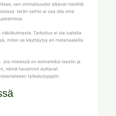
arvitsee, sen ominaisuudet alkavat merkitä
sioissa: terän vaihto ei saa olla oma
örupeamissa.
näkökulmasta. Tarkoitus ei ole luetella
ä, miten se käyttäytyy eri materiaaleilla
 Jos mielessä on esimerkiksi laastin ja
inen, nämä havainnot auttavat
oisenlaiseen työkalutyyppiin.
ssä