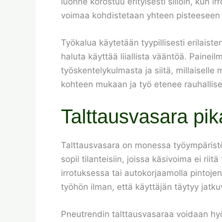
luonne korostuu erityisesti silloin, kun ir
voimaa kohdistetaan yhteen pisteeseen l
Työkalua käytetään tyypillisesti erilaist
haluta käyttää liiallista vääntöä. Painei
työskentelykulmasta ja siitä, millaiselle 
kohteen mukaan ja työ etenee rauhallises
Talttausvasara pik
Talttausvasara on monessa työympäristöss
sopii tilanteisiin, joissa käsivoima ei ri
irrotuksessa tai autokorjaamolla pintojen
työhön ilman, että käyttäjän täytyy jatku
Pneutrendin talttausvasaraa voidaan hyödy