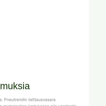
emuksia
lla. Pneutrendin talttausvasara