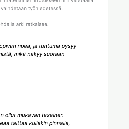
en materiaalien irrotukseen niin verstaalla
a vaihdetaan työn edetessä.
dalla arki ratkaisee.
sopivan ripeä, ja tuntuma pysyy
ämistä, mikä näkyy suoraan
a on ollut mukavan tasainen
aa talttaa kullekin pinnalle,