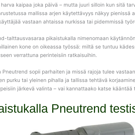
 harva kaipaa joka päivä – mutta juuri silloin kun sitä t
varustetussa mallissa arjen käytettävyys näkyy pienissä a
la käyttäjää vastaan ahtaissa nurkissa tai pidemmissä ty
nd-talttausvasaraa pikaistukalla nimenomaan käytännön 
millainen kone on oikeassa työssä: miltä se tuntuu kädess
iseen verrattuna perinteisiin ratkaisuihin.
neutrend sopii parhaiten ja missä rajoja tulee vastaan.
en purku tai yleinen pihalla ja tallissa tehtävä korjaam
isiin järkevä valinta – vai kannattaako katse kääntää t
aistukalla Pneutrend testi