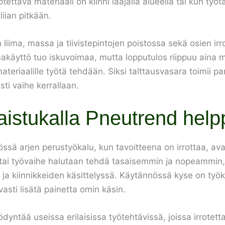
rotettava materiaali on kiinni laajalla alueella tai kun työ
iian pitkään.
en liima, massa ja tiivistepintojen poistossa sekä osien i
lmakäyttö tuo iskuvoimaa, mutta lopputulos riippuu aina m
materiaalille työtä tehdään. Siksi talttausvasara toimii p
ti vaihe kerrallaan.
aistukalla Pneutrend help
ä arjen perustyökalu, kun tavoitteena on irrottaa, avata
itä tai työvaihe halutaan tehdä tasaisemmin ja nopeammin,
 ja kiinnikkeiden käsittelyssä. Käytännössä kyse on työk
vasti lisätä painetta omin käsin.
ntää useissa erilaisissa työtehtävissä, joissa irrotetta