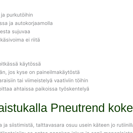
ja purkutöihin
ssa ja autokorjaamolla
sesta sujuvaa
käsivoima ei riitä
 pitkässä käytössä
män, jos kyse on paineilmakäytöstä
raisiin tai viimeistelyä vaativiin töihin
loittaa ahtaissa paikoissa työskentelyä
kaistukalla Pneutrend kok
 ja siistimistä, talttavasara osuu usein käteen jo rutiini