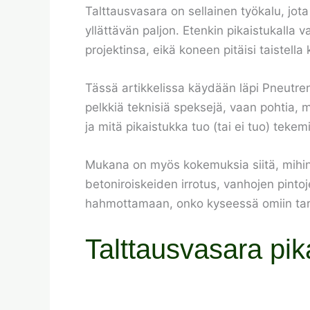
Talttausvasara on sellainen työkalu, jota
yllättävän paljon. Etenkin pikaistukalla 
projektinsa, eikä koneen pitäisi taistel
Tässä artikkelissa käydään läpi Pneutre
pelkkiä teknisiä speksejä, vaan pohtia, 
ja mitä pikaistukka tuo (tai ei tuo) tekem
Mukana on myös kokemuksia siitä, mihin P
betoniroiskeiden irrotus, vanhojen pintoj
hahmottamaan, onko kyseessä omiin tarpe
Talttausvasara pik