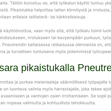
ita. Tällöin korostuu se, että työkalun käyttö tuntuu yks
stä. Pikaistukka helpottaa taltan kiinnitystä ja irrotus
taan erilaisia talttaterä- tai kärkiratkaisuja.
ä käyttöönottoa, vaan myös sitä, että työkalu toimii luote
puhdistukseen, irrotukseen tai kevyempään purkuun, ty
 Pneutrendin kaltaisessa ratkaisussa olennaista on, että
ittuna ja turvallisen tuntuisena myös pidemmissä työrupe
sara pikaistukalla Pneutr
irrottaa ja purkaa materiaaleja säännöllisesti työpajalla 
e on luonteva valinta myös harrastajalle, joka tekee ajoi
 avaamiseen ja vanhojen osien irrottamiseen. Se sopii par
aan nopeaa valmiutta ja kohtuullista tehokkuutta.