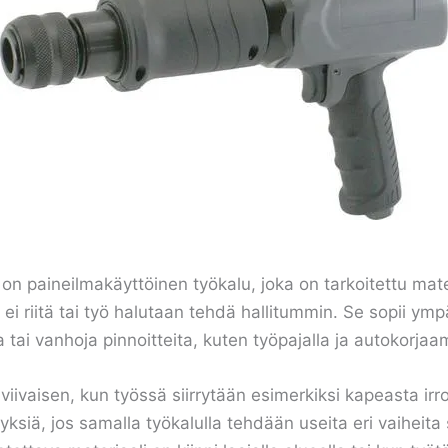
on paineilmakäyttöinen työkalu, joka on tarkoitettu mate
ei riitä tai työ halutaan tehdä hallitummin. Se sopii ympä
 tai vanhoja pinnoitteita, kuten työpajalla ja autokorjaa
viivaisen, kun työssä siirrytään esimerkiksi kapeasta ir
siä, jos samalla työkalulla tehdään useita eri vaiheit