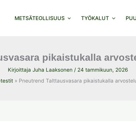
METSÄTEOLLISUUS
TYÖKALUT
PU
usvasara pikaistukalla arvos
Kirjoittaja
Juha Laaksonen
/
24 tammikuun, 2026
testit
Pneutrend Talttausvasara pikaistukalla arvoste