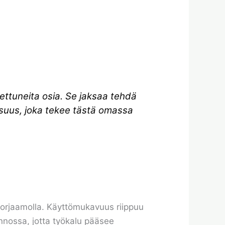
pettuneita osia. Se jaksaa tehdä
aisuus, joka tekee tästä omassa
tokorjaamolla. Käyttömukavuus riippuu
unnossa, jotta työkalu pääsee