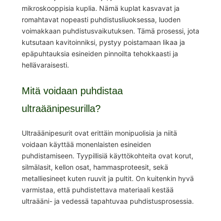
mikroskooppisia kuplia. Nämä kuplat kasvavat ja
romahtavat nopeasti puhdistusliuoksessa, luoden
voimakkaan puhdistusvaikutuksen. Tämä prosessi, jota
kutsutaan kavitoinniksi, pystyy poistamaan likaa ja
epäpuhtauksia esineiden pinnoilta tehokkaasti ja
hellävaraisesti.
Mitä voidaan puhdistaa
ultraäänipesurilla?
Ultraäänipesurit ovat erittäin monipuolisia ja niitä
voidaan käyttää monenlaisten esineiden
puhdistamiseen. Tyypillisiä käyttökohteita ovat korut,
silmälasit, kellon osat, hammasproteesit, sekä
metalliesineet kuten ruuvit ja pultit. On kuitenkin hyvä
varmistaa, että puhdistettava materiaali kestää
ultraääni- ja vedessä tapahtuvaa puhdistusprosessia.