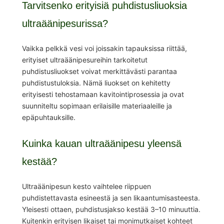
Tarvitsenko erityisiä puhdistusliuoksia
ultraäänipesurissa?
Vaikka pelkkä vesi voi joissakin tapauksissa riittää,
erityiset ultraäänipesureihin tarkoitetut
puhdistusliuokset voivat merkittävästi parantaa
puhdistustuloksia. Nämä liuokset on kehitetty
erityisesti tehostamaan kavitointiprosessia ja ovat
suunniteltu sopimaan erilaisille materiaaleille ja
epäpuhtauksille.
Kuinka kauan ultraäänipesu yleensä
kestää?
Ultraäänipesun kesto vaihtelee riippuen
puhdistettavasta esineestä ja sen likaantumisasteesta.
Yleisesti ottaen, puhdistusjakso kestää 3–10 minuuttia.
Kuitenkin erityisen likaiset tai monimutkaiset kohteet