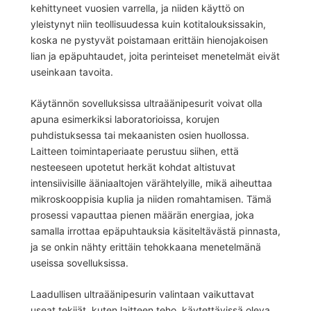
kehittyneet vuosien varrella, ja niiden käyttö on
yleistynyt niin teollisuudessa kuin kotitalouksissakin,
koska ne pystyvät poistamaan erittäin hienojakoisen
lian ja epäpuhtaudet, joita perinteiset menetelmät eivät
useinkaan tavoita.
Käytännön sovelluksissa ultraäänipesurit voivat olla
apuna esimerkiksi laboratorioissa, korujen
puhdistuksessa tai mekaanisten osien huollossa.
Laitteen toimintaperiaate perustuu siihen, että
nesteeseen upotetut herkät kohdat altistuvat
intensiivisille ääniaaltojen värähtelyille, mikä aiheuttaa
mikroskooppisia kuplia ja niiden romahtamisen. Tämä
prosessi vapauttaa pienen määrän energiaa, joka
samalla irrottaa epäpuhtauksia käsiteltävästä pinnasta,
ja se onkin nähty erittäin tehokkaana menetelmänä
useissa sovelluksissa.
Laadullisen ultraäänipesurin valintaan vaikuttavat
useat tekijät, kuten laitteen teho, käytettävissä oleva