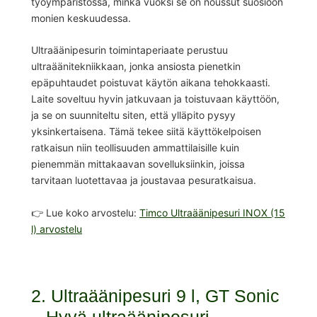
työympäristössä, minkä vuoksi se on noussut suosioon
monien keskuudessa.
Ultraäänipesurin toimintaperiaate perustuu
ultraäänitekniikkaan, jonka ansiosta pienetkin
epäpuhtaudet poistuvat käytön aikana tehokkaasti.
Laite soveltuu hyvin jatkuvaan ja toistuvaan käyttöön,
ja se on suunniteltu siten, että ylläpito pysyy
yksinkertaisena. Tämä tekee siitä käyttökelpoisen
ratkaisun niin teollisuuden ammattilaisille kuin
pienemmän mittakaavan sovelluksiinkin, joissa
tarvitaan luotettavaa ja joustavaa pesuratkaisua.
👉 Lue koko arvostelu:
Timco Ultraäänipesuri INOX (15
l) arvostelu
2. Ultraäänipesuri 9 l, GT Sonic
– Hyvä ultraäänipesuri