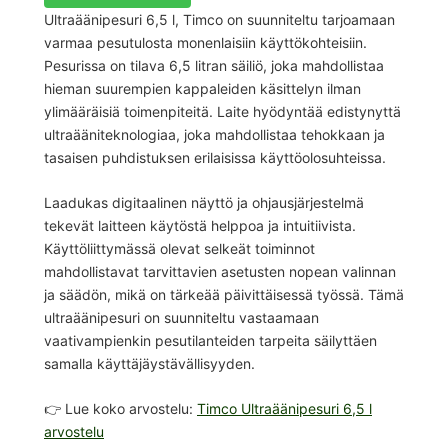
Ultraäänipesuri 6,5 l, Timco on suunniteltu tarjoamaan
varmaa pesutulosta monenlaisiin käyttökohteisiin.
Pesurissa on tilava 6,5 litran säiliö, joka mahdollistaa
hieman suurempien kappaleiden käsittelyn ilman
ylimääräisiä toimenpiteitä. Laite hyödyntää edistynyttä
ultraääniteknologiaa, joka mahdollistaa tehokkaan ja
tasaisen puhdistuksen erilaisissa käyttöolosuhteissa.
Laadukas digitaalinen näyttö ja ohjausjärjestelmä
tekevät laitteen käytöstä helppoa ja intuitiivista.
Käyttöliittymässä olevat selkeät toiminnot
mahdollistavat tarvittavien asetusten nopean valinnan
ja säädön, mikä on tärkeää päivittäisessä työssä. Tämä
ultraäänipesuri on suunniteltu vastaamaan
vaativampienkin pesutilanteiden tarpeita säilyttäen
samalla käyttäjäystävällisyyden.
👉 Lue koko arvostelu:
Timco Ultraäänipesuri 6,5 l
arvostelu