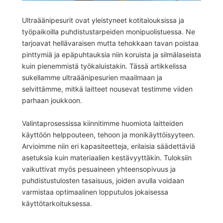
Ultraäänipesurit ovat yleistyneet kotitalouksissa ja
työpaikoilla puhdistustarpeiden monipuolistuessa. Ne
tarjoavat hellävaraisen mutta tehokkaan tavan poistaa
pinttymiä ja epäpuhtauksia niin koruista ja silmälaseista
kuin pienemmistä työkaluistakin. Tässä artikkelissa
sukellamme ultraäänipesurien maailmaan ja
selvittämme, mitkä laitteet nousevat testimme viiden
parhaan joukkoon.
Valintaprosessissa kiinnitimme huomiota laitteiden
käyttöön helppouteen, tehoon ja monikäyttöisyyteen.
Arvioimme niin eri kapasiteetteja, erilaisia säädettäviä
asetuksia kuin materiaalien kestävyyttäkin. Tuloksiin
vaikuttivat myös pesuaineen yhteensopivuus ja
puhdistustulosten tasaisuus, joiden avulla voidaan
varmistaa optimaalinen lopputulos jokaisessa
käyttötarkoituksessa.