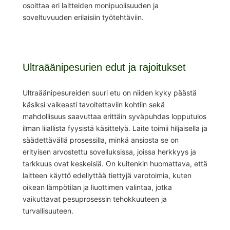
osoittaa eri laitteiden monipuolisuuden ja
soveltuvuuden erilaisiin työtehtäviin.
Ultraäänipesurien edut ja rajoitukset
Ultraäänipesureiden suuri etu on niiden kyky päästä
käsiksi vaikeasti tavoitettaviin kohtiin sekä
mahdollisuus saavuttaa erittäin syväpuhdas lopputulos
ilman liiallista fyysistä käsittelyä. Laite toimii hiljaisella ja
säädettävällä prosessilla, minkä ansiosta se on
erityisen arvostettu sovelluksissa, joissa herkkyys ja
tarkkuus ovat keskeisiä. On kuitenkin huomattava, että
laitteen käyttö edellyttää tiettyjä varotoimia, kuten
oikean lämpötilan ja liuottimen valintaa, jotka
vaikuttavat pesuprosessin tehokkuuteen ja
turvallisuuteen.