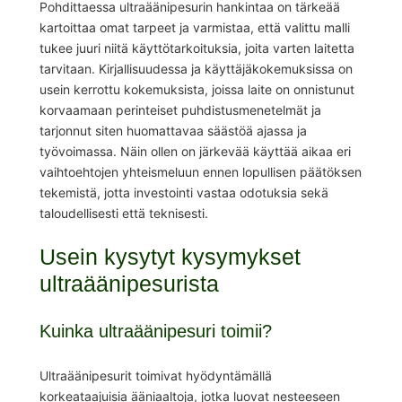
Pohdittaessa ultraäänipesurin hankintaa on tärkeää
kartoittaa omat tarpeet ja varmistaa, että valittu malli
tukee juuri niitä käyttötarkoituksia, joita varten laitetta
tarvitaan. Kirjallisuudessa ja käyttäjäkokemuksissa on
usein kerrottu kokemuksista, joissa laite on onnistunut
korvaamaan perinteiset puhdistusmenetelmät ja
tarjonnut siten huomattavaa säästöä ajassa ja
työvoimassa. Näin ollen on järkevää käyttää aikaa eri
vaihtoehtojen yhteismeluun ennen lopullisen päätöksen
tekemistä, jotta investointi vastaa odotuksia sekä
taloudellisesti että teknisesti.
Usein kysytyt kysymykset
ultraäänipesurista
Kuinka ultraäänipesuri toimii?
Ultraäänipesurit toimivat hyödyntämällä
korkeataajuisia ääniaaltoja, jotka luovat nesteeseen