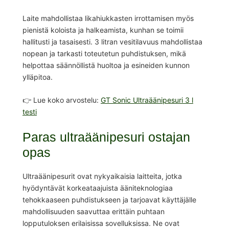
Laite mahdollistaa likahiukkasten irrottamisen myös
pienistä koloista ja halkeamista, kunhan se toimii
hallitusti ja tasaisesti. 3 litran vesitilavuus mahdollistaa
nopean ja tarkasti toteutetun puhdistuksen, mikä
helpottaa säännöllistä huoltoa ja esineiden kunnon
ylläpitoa.
👉 Lue koko arvostelu:
GT Sonic Ultraäänipesuri 3 l
testi
Paras ultraäänipesuri ostajan
opas
Ultraäänipesurit ovat nykyaikaisia laitteita, jotka
hyödyntävät korkeataajuista ääniteknologiaa
tehokkaaseen puhdistukseen ja tarjoavat käyttäjälle
mahdollisuuden saavuttaa erittäin puhtaan
lopputuloksen erilaisissa sovelluksissa. Ne ovat