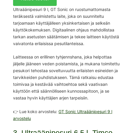
Ultraäänipesuri 9 l, GT Sonic on ruostumattomasta
teräksestä valmistettu laite, joka on suunniteltu
tarjoamaan käyttäjälleen yksinkertaisen ja selkeän
käyttökokemuksen. Digitaalinen ohjaus mahdollistaa
tarkan asetusten säätämisen ja tekee laitteen käytöstä
vaivatonta erilaisissa pesutilanteissa.
Laitteessa on erillinen tyhjennshana, joka helpottaa
jäljelle jääneen veden poistamista, ja mukana toimitettu
pesukori tehostaa soveltuvuutta erilaisten esineiden ja
tarvikkeiden puhdistukseen. Tämä ratkaisu edustaa
toimivaa ja kestävää vaihtoehtoa sekä vaativaan
käyttöön että säännölliseen kunnossapitoon, ja se
vastaa hyvin käyttäjien arjen tarpeisiin.
👉 Lue koko arvostelu:
GT Sonic Ultraäänipesuri 9 l
arvostelu
3. Ultraäänipesuri 6,5 l, Timco –