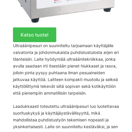
Katso tuote!
Ultraäänipesuri on suunniteltu tarjoamaan käyttäjälle
vaivatonta ja johdonmukaista puhdistustulosta arjen eri
tilanteisiin. Laite hyödyntää ultraäänitekniikkaa, jonka
avulla saadaan irti itsestään pienet hiukkaset ja rasva,
jolloin pinta pysyy puhtaana ilman pesuaineiden
jatkuvaa käyttöä. Laitteen kompakti muotoilu ja selkeä
käyttöliittymä tekevät siitä sopivan sekä kotikäyttöön
että pienempiin ammatillisiin tarpeisiin.
Laadukkaasti toteutettu ultraäänipesuri tuo luotettavaa
suorituskykyä ja käyttäjäystävällisyyttä, mikä
mahdollistaa puhdistustyön tekemisen nopeasti ja
yksinkertaisesti. Laite on suunniteltu kestäväksi, ja sen