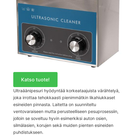
Katso tuote!
Ultraäänipesuri hyödyntää korkeataajuista värähtelyä,
joka irrottaa tehokkaasti pienimmätkin likahiukkaset
esineiden pinnasta. Laitetta on suunniteltu
ventovaraiseen mutta perusteelliseen pesuprosessiin,
jolloin se soveltuu hyvin esimerkiksi auton osien,
silmälasien, korujen sekä muiden pienten esineiden
puhdistukseen.