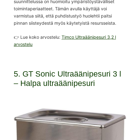
suunnittelussa on huomioitu ympäristöystävälliset
toimintaperiaatteet. Tämän avulla käyttäjä voi
varmistua siitä, että puhdistustyö huolehtii paitsi
pinnan siisteydestä myös käytetyistä resursseista.
👉 Lue koko arvostelu:
Timco Ultraäänipesuri 3,2 l
arvostelu
5. GT Sonic Ultraäänipesuri 3 l
– Halpa ultraäänipesuri