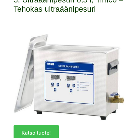
Tehokas ultraäänipesuri
Katso tuote!