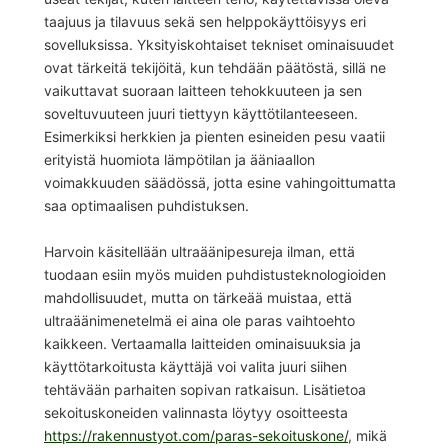
taajuus ja tilavuus sekä sen helppokäyttöisyys eri
sovelluksissa. Yksityiskohtaiset tekniset ominaisuudet
ovat tärkeitä tekijöitä, kun tehdään päätöstä, sillä ne
vaikuttavat suoraan laitteen tehokkuuteen ja sen
soveltuvuuteen juuri tiettyyn käyttötilanteeseen.
Esimerkiksi herkkien ja pienten esineiden pesu vaatii
erityistä huomiota lämpötilan ja ääniaallon
voimakkuuden säädössä, jotta esine vahingoittumatta
saa optimaalisen puhdistuksen.
Harvoin käsitellään ultraäänipesureja ilman, että
tuodaan esiin myös muiden puhdistusteknologioiden
mahdollisuudet, mutta on tärkeää muistaa, että
ultraäänimenetelmä ei aina ole paras vaihtoehto
kaikkeen. Vertaamalla laitteiden ominaisuuksia ja
käyttötarkoitusta käyttäjä voi valita juuri siihen
tehtävään parhaiten sopivan ratkaisun. Lisätietoa
sekoituskoneiden valinnasta löytyy osoitteesta
https://rakennustyot.com/paras-sekoituskone/
, mikä