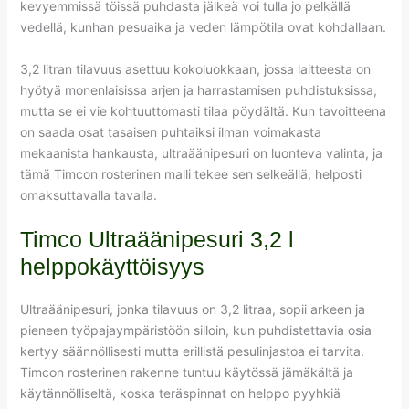
kevyemmissä töissä puhdasta jälkeä voi tulla jo pelkällä
vedellä, kunhan pesuaika ja veden lämpötila ovat kohdallaan.
3,2 litran tilavuus asettuu kokoluokkaan, jossa laitteesta on
hyötyä monenlaisissa arjen ja harrastamisen puhdistuksissa,
mutta se ei vie kohtuuttomasti tilaa pöydältä. Kun tavoitteena
on saada osat tasaisen puhtaiksi ilman voimakasta
mekaanista hankausta, ultraäänipesuri on luonteva valinta, ja
tämä Timcon rosterinen malli tekee sen selkeällä, helposti
omaksuttavalla tavalla.
Timco Ultraäänipesuri 3,2 l
helppokäyttöisyys
Ultraäänipesuri, jonka tilavuus on 3,2 litraa, sopii arkeen ja
pieneen työpajaympäristöön silloin, kun puhdistettavia osia
kertyy säännöllisesti mutta erillistä pesulinjastoa ei tarvita.
Timcon rosterinen rakenne tuntuu käytössä jämäkältä ja
käytännölliseltä, koska teräspinnat on helppo pyyhkiä