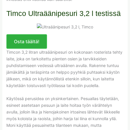
Timco Ultraäänipesuri 3,2 l testissä
Osta täältä!
Timcon 3,2 litran ultraäänipesuri on kokonaan rosterista tehty
laite, joka on tarkoitettu pienten osien ja tarvikkeiden
puhdistamiseen vedessä ultraäänen avulla. Rakenne tuntuu
jämäkältä ja teräspinta on helppo pyyhkiä puhtaaksi käytön
jälkeen, mikä on käytännöllistä etenkin silloin, kun laitetta
käytetään toistuvasti työtilassa tai kodin puolella.
Käytössä perusidea on yksinkertainen. Pesuallas täytetään,
esineet asetetaan pesuun ja laite hoitaa työn värähtelyn
avulla, jolloin lika ja hienojakoinen irtoaines lähtevät liikkeelle
myös koloista ja raoista, joihin harja tai liina ei kunnolla yllä.
Moni käyttää pesuainetta tilanteen mukaan, mutta