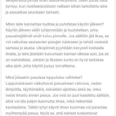
alkuperäistä pintaa ilman lisätoimenpiteitä. Usein paras tulos
syntyy, kun ruosteenpoistoon valitaan siihen tarkoitettu aine
ja pesuaikaa seurataan tarkasti.
Miten laite kannattaa huoltaa ja puhdistaa käytön jälkeen?
Käytön jälkeen säiliö tyhjennetään ja huuhdellaan, jotta
pesuainejäämät eivät kuivu pinnoille. Jos säiliöön jää likaa, se
voi vaikuttaa seuraavien pesujen tulokseen ja tehdä vedestä
sameaa jo alussa. Ulkopinnat pyyhitään kevyesti kostealla
liinalla, ja laite jätetään kuivumaan kannen ollessa auki, jos se
on mahdollista. Johdon ja liitosten kunto on hyvä tarkistaa
aika ajoin, jotta käyttö pysyy turvallisena.
Miksi joissakin pesuissa lopputulos vaihtelee?
Lopputulokseen vaikuttavat pesuaineen vahvuus, veden
lämpötila, täyttömäärä, esineiden sijoittelu sekä se, onko
neste ilmattu ennen pesua. Jos vesi on juuri kaadettu säiliöön,
siinä voi olla paljon liuennutta ilmaa, mikä heikentää
kavitaatiota. Tällöin lyhyt käynti ilman kuormaa voi parantaa
myöhempää pesua. Myös se, että esineet koskettavat