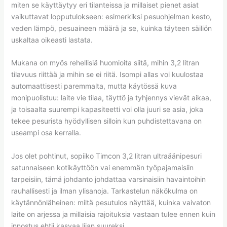
miten se käyttäytyy eri tilanteissa ja millaiset pienet asiat
vaikuttavat lopputulokseen: esimerkiksi pesuohjelman kesto,
veden lämpö, pesuaineen määrä ja se, kuinka täyteen säiliön
uskaltaa oikeasti lastata.
Mukana on myös rehellisiä huomioita siitä, mihin 3,2 litran
tilavuus riittää ja mihin se ei riitä. Isompi allas voi kuulostaa
automaattisesti paremmalta, mutta käytössä kuva
monipuolistuu: laite vie tilaa, täyttö ja tyhjennys vievät aikaa,
ja toisaalta suurempi kapasiteetti voi olla juuri se asia, joka
tekee pesurista hyödyllisen silloin kun puhdistettavana on
useampi osa kerralla.
Jos olet pohtinut, sopiiko Timcon 3,2 litran ultraäänipesuri
satunnaiseen kotikäyttöön vai enemmän työpajamaisiin
tarpeisiin, tämä johdanto johdattaa varsinaisiin havaintoihin
rauhallisesti ja ilman ylisanoja. Tarkastelun näkökulma on
käytännönläheinen: miltä pesutulos näyttää, kuinka vaivaton
laite on arjessa ja millaisia rajoituksia vastaan tulee ennen kuin
innostus ehtii kasvaa liian suureksi.