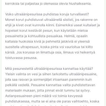
kerroksia tai paljastaa jo olemassa olevia hiushalkeamia.
Voiko ultraäänipesurissa puhdistaa koruja turvallisesti?
Monet korut puhdistuvat ultraäänellä siististi, jos rakenne on
ehjä ja kivet ovat kunnolla kiinni. Esimerkiksi useat kultaiset ja
hopeiset korut kestävät pesun, kun käytetään mietoa
pesuainetta ja kohtuullista pesuaikaa. Helmiä, opaalin
kaltaisia huokoisia kiviä ja pehmeitä jalokiviä ei yleensä
suositella ultrapesuun, koska pinta voi vaurioitua tai kiilto
kärsiä. Jos korussa on liimattuja osia, liimaus voi heikentyä
toistuvassa pesussa.
Mitä pesunestettä ultraäänipesurissa kannattaa käyttää?
Yleisin valinta on vesi ja siihen tarkoitettu ultraäänipesuaine,
jolla saa rasvan ja sormenjäljet irtoamaan paremmin kuin
pelkällä vedellä. Pesuaine kannattaa valita puhdistettavan
materiaalin mukaan, jotta pinnat eivät tummu tai syövy.
Astianpesuaineen pieni määrä voi toimia kevyessä
puhdistuksessa, mutta se ei aina ole paras vaihtoehto, koska