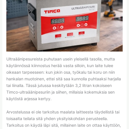
Ultraäänipesureista puhutaan usein yleisellä tasolla, mutta
käytännössä kiinnostus herää vasta silloin, kun laite tulee
oikeaan tarpeeseen: kun jokin osa, työkalu tai koru on niin
hankalan muotoinen, ettei sitä saa kunnolla puhtaaksi harjalla
tai liinalla. Tässä jutussa keskitytään 3,2 litran kokoiseen
Timco-ultraäänipesuriin ja siihen, millaisia kokemuksia sen
käytöstä arjessa kertyy.
Arvostelussa ei ole tarkoitus maalata laitteesta täydellistä tai
toisaalta teilata sitä yhden yksityiskohdan perusteella.
Tarkoitus on käydä läpi sitä, millainen laite on ottaa käyttöön,