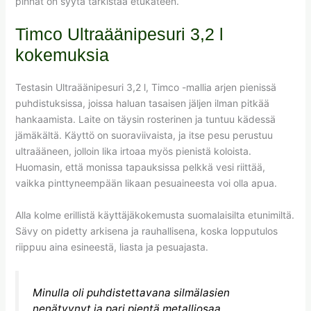
pinnat on syytä tarkistaa etukäteen.
Timco Ultraäänipesuri 3,2 l
kokemuksia
Testasin Ultraäänipesuri 3,2 l, Timco -mallia arjen pienissä
puhdistuksissa, joissa haluan tasaisen jäljen ilman pitkää
hankaamista. Laite on täysin rosterinen ja tuntuu kädessä
jämäkältä. Käyttö on suoraviivaista, ja itse pesu perustuu
ultraääneen, jolloin lika irtoaa myös pienistä koloista.
Huomasin, että monissa tapauksissa pelkkä vesi riittää,
vaikka pinttyneempään likaan pesuaineesta voi olla apua.
Alla kolme erillistä käyttäjäkokemusta suomalaisilta etunimiltä.
Sävy on pidetty arkisena ja rauhallisena, koska lopputulos
riippuu aina esineestä, liasta ja pesuajasta.
Minulla oli puhdistettavana silmälasien
nenätyynyt ja pari pientä metalliosaa