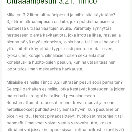
Ultraäänipesuri 3,2 l, Timco
Mikä on 3,2 litran ultraäänipesuri ja mihin sitä käytetään?
3,2 litran ultraäänipesuri on laite, joka puhdistaa esineitä
nesteessä ultraääniaaltojen avulla. Värähtely synnyttää
nesteeseen pientä kavitaatiota, joka irrottaa likaa, rasvaa ja
hienoa pölyä myös pinnoista, joihin harja tai liina ei helposti
yllä. Laitetta käytetään tyypillisesti pienten metalliosien,
työkalujen, korujen, silmälasien osien sekä erilaisten
koneistus- ja huolto-osien pesuun, kun halutaan tasainen
lopputulos ilman mekaanista hankausta.
Millaisille esineille Timco 3,2 l ultraäänipesuri sopii parhaiten?
Se sopii parhaiten esineille, jotka kestävät kosteuden ja joiden
materiaali ei reagoi haitallisesti pesuaineeseen.
Ruostumattomat teräsosat, monet kovat muovit ja monet
metalliseokset puhdistuvat yleensä hyvin, kun pesuaine on
oikein valittu. Herkät pintakäsittelyt, huokoiset materiaalit tai
pehmeät liimaukset voivat vaatia varovaisuutta, koska
ultraääni voi joissakin tapauksissa irrottaa heikosti kiinnittyviä