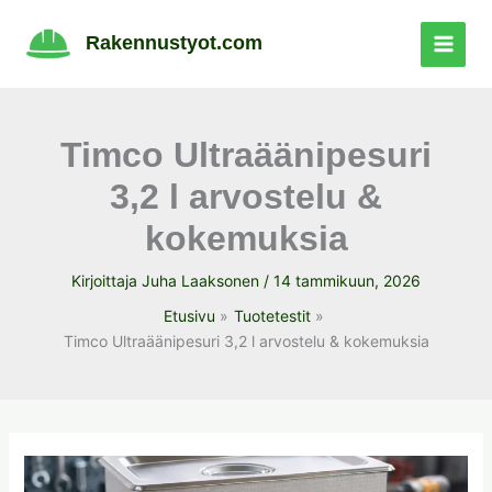
Siirry
sisältöön
Rakennustyot.com
Timco Ultraäänipesuri
3,2 l arvostelu &
kokemuksia
Kirjoittaja
Juha Laaksonen
/
14 tammikuun, 2026
Etusivu
Tuotetestit
Timco Ultraäänipesuri 3,2 l arvostelu & kokemuksia