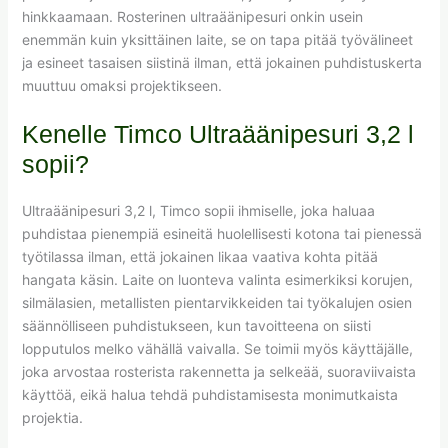
hinkkaamaan. Rosterinen ultraäänipesuri onkin usein
enemmän kuin yksittäinen laite, se on tapa pitää työvälineet
ja esineet tasaisen siistinä ilman, että jokainen puhdistuskerta
muuttuu omaksi projektikseen.
Kenelle Timco Ultraäänipesuri 3,2 l
sopii?
Ultraäänipesuri 3,2 l, Timco sopii ihmiselle, joka haluaa
puhdistaa pienempiä esineitä huolellisesti kotona tai pienessä
työtilassa ilman, että jokainen likaa vaativa kohta pitää
hangata käsin. Laite on luonteva valinta esimerkiksi korujen,
silmälasien, metallisten pientarvikkeiden tai työkalujen osien
säännölliseen puhdistukseen, kun tavoitteena on siisti
lopputulos melko vähällä vaivalla. Se toimii myös käyttäjälle,
joka arvostaa rosterista rakennetta ja selkeää, suoraviivaista
käyttöä, eikä halua tehdä puhdistamisesta monimutkaista
projektia.