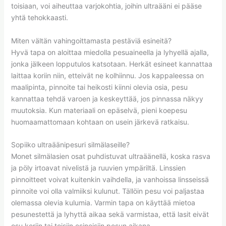
toisiaan, voi aiheuttaa varjokohtia, joihin ultraääni ei pääse
yhtä tehokkaasti.
Miten vältän vahingoittamasta pestäviä esineitä?
Hyvä tapa on aloittaa miedolla pesuaineella ja lyhyellä ajalla,
jonka jälkeen lopputulos katsotaan. Herkät esineet kannattaa
laittaa koriin niin, etteivät ne kolhiinnu. Jos kappaleessa on
maalipinta, pinnoite tai heikosti kiinni olevia osia, pesu
kannattaa tehdä varoen ja keskeyttää, jos pinnassa näkyy
muutoksia. Kun materiaali on epäselvä, pieni koepesu
huomaamattomaan kohtaan on usein järkevä ratkaisu.
Sopiiko ultraäänipesuri silmälaseille?
Monet silmälasien osat puhdistuvat ultraäänellä, koska rasva
ja pöly irtoavat nivelistä ja ruuvien ympäriltä. Linssien
pinnoitteet voivat kuitenkin vaihdella, ja vanhoissa linsseissä
pinnoite voi olla valmiiksi kulunut. Tällöin pesu voi paljastaa
olemassa olevia kulumia. Varmin tapa on käyttää mietoa
pesunestettä ja lyhyttä aikaa sekä varmistaa, että lasit eivät
osu koriin tai toisiin esineisiin pesun aikana.