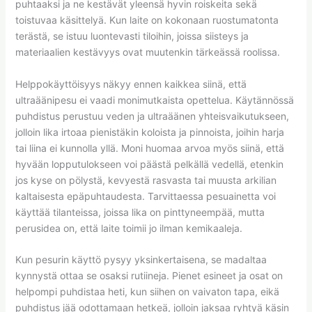
puhtaaksi ja ne kestävät yleensä hyvin roiskeita sekä
toistuvaa käsittelyä. Kun laite on kokonaan ruostumatonta
terästä, se istuu luontevasti tiloihin, joissa siisteys ja
materiaalien kestävyys ovat muutenkin tärkeässä roolissa.
Helppokäyttöisyys näkyy ennen kaikkea siinä, että
ultraäänipesu ei vaadi monimutkaista opettelua. Käytännössä
puhdistus perustuu veden ja ultraäänen yhteisvaikutukseen,
jolloin lika irtoaa pienistäkin koloista ja pinnoista, joihin harja
tai liina ei kunnolla yllä. Moni huomaa arvoa myös siinä, että
hyvään lopputulokseen voi päästä pelkällä vedellä, etenkin
jos kyse on pölystä, kevyestä rasvasta tai muusta arkilian
kaltaisesta epäpuhtaudesta. Tarvittaessa pesuainetta voi
käyttää tilanteissa, joissa lika on pinttyneempää, mutta
perusidea on, että laite toimii jo ilman kemikaaleja.
Kun pesurin käyttö pysyy yksinkertaisena, se madaltaa
kynnystä ottaa se osaksi rutiineja. Pienet esineet ja osat on
helpompi puhdistaa heti, kun siihen on vaivaton tapa, eikä
puhdistus jää odottamaan hetkeä, jolloin jaksaa ryhtyä käsin