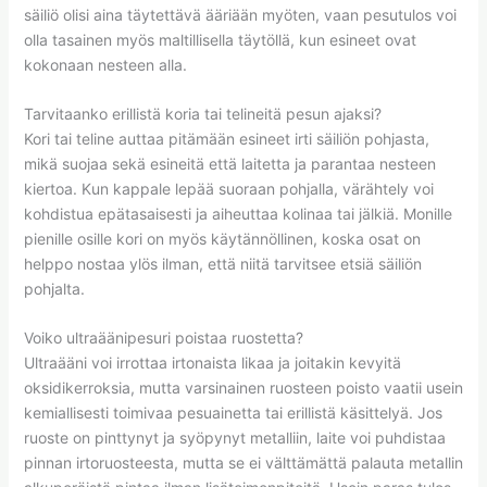
säiliö olisi aina täytettävä ääriään myöten, vaan pesutulos voi
olla tasainen myös maltillisella täytöllä, kun esineet ovat
kokonaan nesteen alla.
Tarvitaanko erillistä koria tai telineitä pesun ajaksi?
Kori tai teline auttaa pitämään esineet irti säiliön pohjasta,
mikä suojaa sekä esineitä että laitetta ja parantaa nesteen
kiertoa. Kun kappale lepää suoraan pohjalla, värähtely voi
kohdistua epätasaisesti ja aiheuttaa kolinaa tai jälkiä. Monille
pienille osille kori on myös käytännöllinen, koska osat on
helppo nostaa ylös ilman, että niitä tarvitsee etsiä säiliön
pohjalta.
Voiko ultraäänipesuri poistaa ruostetta?
Ultraääni voi irrottaa irtonaista likaa ja joitakin kevyitä
oksidikerroksia, mutta varsinainen ruosteen poisto vaatii usein
kemiallisesti toimivaa pesuainetta tai erillistä käsittelyä. Jos
ruoste on pinttynyt ja syöpynyt metalliin, laite voi puhdistaa
pinnan irtoruosteesta, mutta se ei välttämättä palauta metallin