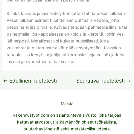
Kuinka kuivaus ja viimeistely kannattaa tehdä pesun jälkeen?
Pesun jälkeen esineet huuhdellaan puhtaalla vedellä, jotta
pesuaine ei jää pinnalle. Kuivaus tehdään pehmeällä liinalla tai
paineilmalla, jos kappaleessa on koloja ja kierteitä, joihin vesi
jää helposti. Metalliosat voi kuivata huolellisesti, jotta
vesitahrat ja pintaruoste eivät pääse syntymään. Joissakin
tapauksissa kevyt suojaöljy tai korroosiosuoja voi olla järkevä,
jos osa jää varastoon pitkäksi aikaa.
←
Edellinen Tuotetesti
Seuraava Tuotetesti
→
Meistä
Rakennustyot.com on asiantunteva sivusto, joka tarjoaa
kattavat arvostelut ja käytännön ohjeet työkaluista,
puutarhavälineistä sekä metsäteollisuudesta.