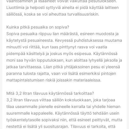
vaahtoaminen ja lisäaineet voivat vaikuttaa pesutulokseen.
Liuottimia ja helposti syttyviä aineita ei pidä käyttää laitteen
säiliössä, koska se voi aiheuttaa turvallisuusriskin.
Kuinka pitkä pesuaika on sopiva?
Sopiva pesuaika riippuu lian määrästä, esineen muodosta ja
käytetystä pesuaineesta. Kevyessä puhdistuksessa muutama
minuutti voi riittää, kun taas pinttynyt rasva voi vaatia
pidempää käsittelyä ja joskus myös esipesua. Käytännössä
moni saa hyvän lopputuloksen, kun aloittaa lyhyellä jaksolla ja
jatkaa tarvittaessa. Liian pitkä yhtäjaksoinen pesu ei yleensä
paranna tulosta rajatta, vaan voi lisätä esimerkiksi pintojen
mattapintaistumisen riskiä joissakin materiaaleissa.
Mitä 3,2 litran tilavuus käytännössä tarkoittaa?
3,2 litran tilavuus viittaa säiliön kokoluokkaan, joka tarjoaa
tilaa useammalle pienelle esineelle kerralla tai yhdelle hieman
suuremmalle kappaleelle. Käytännössä täyttö tehdään usein
työskentelytasolle sopivaksi niin, että esineet peittyvät, mutta
nestettä ei lisätä yli suositusrajan. Tilavuus ei tarkoita, että