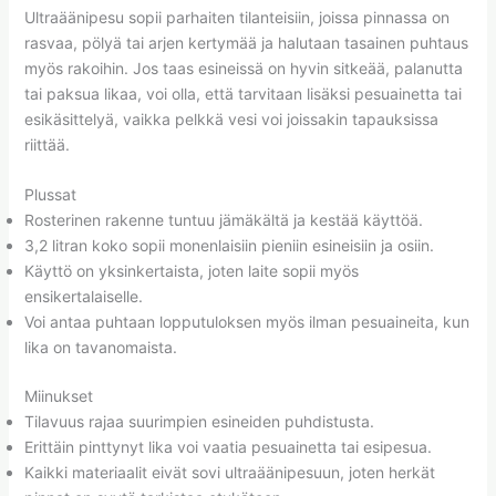
Ultraäänipesu sopii parhaiten tilanteisiin, joissa pinnassa on
rasvaa, pölyä tai arjen kertymää ja halutaan tasainen puhtaus
myös rakoihin. Jos taas esineissä on hyvin sitkeää, palanutta
tai paksua likaa, voi olla, että tarvitaan lisäksi pesuainetta tai
esikäsittelyä, vaikka pelkkä vesi voi joissakin tapauksissa
riittää.
Plussat
Rosterinen rakenne tuntuu jämäkältä ja kestää käyttöä.
3,2 litran koko sopii monenlaisiin pieniin esineisiin ja osiin.
Käyttö on yksinkertaista, joten laite sopii myös
ensikertalaiselle.
Voi antaa puhtaan lopputuloksen myös ilman pesuaineita, kun
lika on tavanomaista.
Miinukset
Tilavuus rajaa suurimpien esineiden puhdistusta.
Erittäin pinttynyt lika voi vaatia pesuainetta tai esipesua.
Kaikki materiaalit eivät sovi ultraäänipesuun, joten herkät