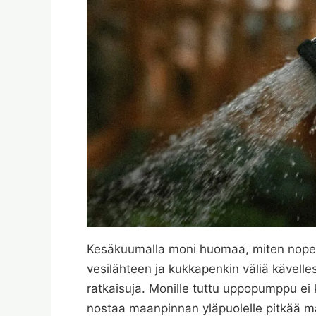
Kesäkuumalla moni huomaa, miten nopeas
vesilähteen ja kukkapenkin väliä kävelle
ratkaisuja. Monille tuttu uppopumppu ei 
nostaa maanpinnan yläpuolelle pitkää matk