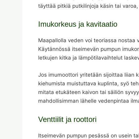
täyttää pitkiä putkilinjoja käsin tai varoa
Imukorkeus ja kavitaatio
Maa­pallolla veden voi teoriassa nostaa
Käytännössä itseimevän pumpun imukorke
letkujen kitka ja lämpötilavaihtelut laskev
Jos imumoottori yritetään sijoittaa liian
kiehumista muistuttava kuplinta, syö teh
mitata etukäteen kaivon tai säiliön syvy
mahdollisimman lähelle vedenpintaa ilma
Venttiilit ja roottori
Itseimevän pumpun pesässä on usein takai