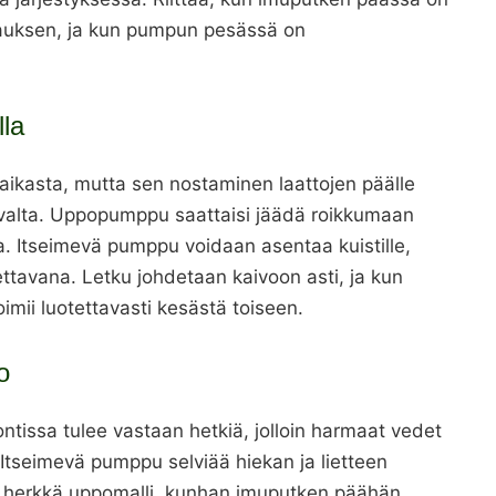
rtauksen, ja kun pumpun pesässä on
lla
ikasta, mutta sen nostaminen laattojen päälle
avalta. Uppopumppu saattaisi jäädä roikkumaan
a. Itseimevä pumppu voidaan asentaa kuistille,
lettavana. Letku johdetaan kaivoon asti, ja kun
toimii luotettavasti kesästä toiseen.
o
ontissa tulee vastaan hetkiä, jolloin harmaat vedet
. Itseimevä pumppu selviää hiekan ja lietteen
n herkkä uppomalli, kunhan imuputken päähän