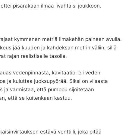
, ettei pisarakaan ilmaa livahtaisi joukkoon.
 vajaat kymmenen metriä ilmakehän paineen avulla.
us jää kuuden ja kahdeksan metrin väliin, sillä
at rajan realistiselle tasolle.
 kauas vedenpinnasta, kavitaatio, eli veden
oa ja kuluttaa juoksupyörää. Siksi on viisasta
ys ja varmistaa, että pumppu sijoitetaan
n, että se kuitenkaan kastuu.
sinvirtauksen estävä venttiili, joka pitää