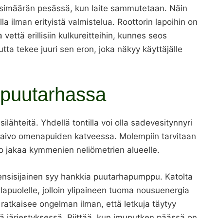
simäärän pesässä, kun laite sammutetaan. Näin
la ilman erityistä valmistelua. Roottorin lapoihin on
 vettä erillisiin kulkureitteihin, kunnes seos
tta tekee juuri sen eron, joka näkyy käyttäjälle
tipuutarhassa
ilähteitä. Yhdellä tontilla voi olla sadevesitynnyri
skaivo omenapuiden katveessa. Molempiin tarvitaan
oo jakaa kymmenien neliömetrien alueelle.
nsisijainen syy hankkia puutarhapumppu. Katolta
lapuolelle, jolloin ylipaineen tuoma nousuenergia
ratkaisee ongelman ilman, että letkuja täytyy
ssä järjestyksessä. Riittää, kun imuputken päässä on