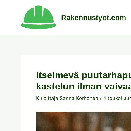
Siirry
sisältöön
Rakennustyot.com
Itseimevä puutarhap
kastelun ilman vaiva
Kirjoittaja
Sanna Korhonen
/
4 toukokuu