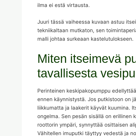
ilma ei estä virtausta.
Juuri tässä vaiheessa kuvaan astuu its
tekniikaltaan mutkaton, sen toimintaperia
malli johtaa surkeaan kastelutulokseen.
Miten itseimevä 
tavallisesta vesi
Perinteinen keskipakopumppu edellyttää
ennen käynnistystä. Jos putkistoon on jää
liikkumatta ja laakerit käyvät kuumina. I
ongelma. Sen pesän sisällä on erillinen 
roottorin ympäri, synnyttää osittaisen al
Vähitellen imuputki täyttyy vedestä ja n