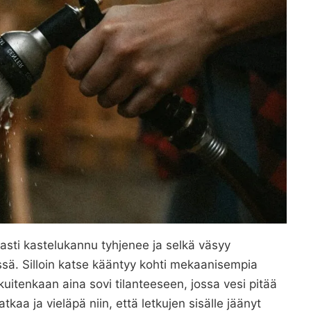
ti kastelukannu tyhjenee ja selkä väsyy
ssä. Silloin katse kääntyy kohti mekaanisempia
kuitenkaan aina sovi tilanteeseen, jossa vesi pitää
aa ja vieläpä niin, että letkujen sisälle jäänyt