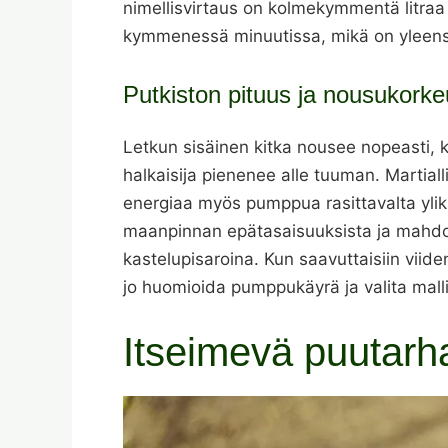
nimellisvirtaus on kolmekymmentä litraa
kymmenessä minuutissa, mikä on yleensä
Putkiston pituus ja nousukork
Letkun sisäinen kitka nousee nopeasti, k
halkaisija pienenee alle tuuman. Martiall
energiaa myös pumppua rasittavalta yli
maanpinnan epätasaisuuksista ja mahdolli
kastelupisaroina. Kun saavuttaisiin vii
jo huomioida pumppukäyrä ja valita mall
Itseimevä puutar