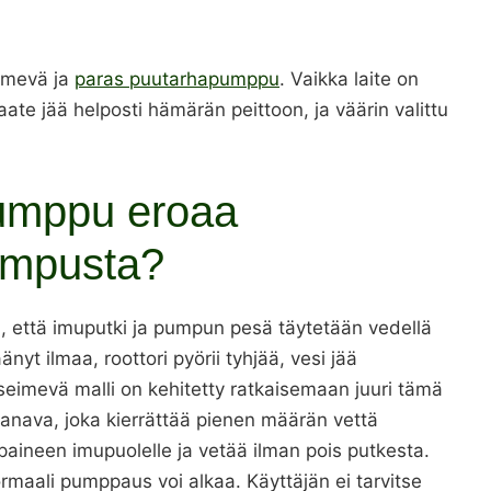
eimevä ja
paras puutarhapumppu
. Vaikka laite on
ate jää helposti hämärän peittoon, ja väärin valittu
pumppu eroaa
pumpusta?
, että imuputki ja pumpun pesä täytetään vedellä
nyt ilmaa, roottori pyörii tyhjää, vesi jää
tseimevä malli on kehitetty ratkaisemaan juuri tämä
kanava, joka kierrättää pienen määrän vettä
ipaineen imupuolelle ja vetää ilman pois putkesta.
ormaali pumppaus voi alkaa. Käyttäjän ei tarvitse