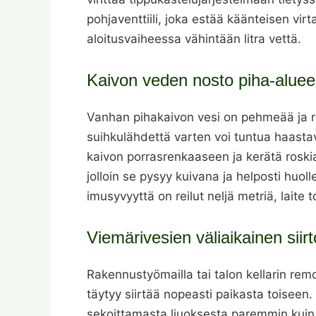
pohjaventtiili, joka estää käänteisen vi
aloitusvaiheessa vähintään litra vettä.
Kaivon veden nosto piha-aluee
Vanhan pihakaivon vesi on pehmeää ja ra
suihkulähdettä varten voi tuntua haast
kaivon porrasrenkaaseen ja kerätä roski
jolloin se pysyy kuivana ja helposti huol
imusyvyyttä on reilut neljä metriä, laite 
Viemärivesien väliaikainen siirt
Rakennustyömailla tai talon kellarin rem
täytyy siirtää nopeasti paikasta toiseen
sekoittamasta liuoksesta paremmin kui