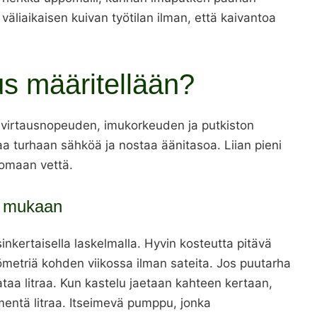
väliaikaisen kuivan työtilan ilman, että kaivantoa
us määritellään?
 virtausnopeuden, imukorkeuden ja putkiston
ttaa turhaan sähköä ja nostaa äänitasoa. Liian pieni
nomaan vettä.
n mukaan
nkertaisella laskelmalla. Hyvin kosteutta pitävä
eliömetriä kohden viikossa ilman sateita. Jos puutarha
sataa litraa. Kun kastelu jaetaan kahteen kertaan,
mentä litraa. Itseimevä pumppu, jonka