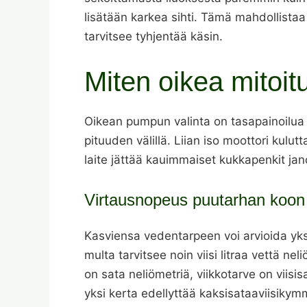
lisätään karkea sihti. Tämä mahdollistaa 
tarvitsee tyhjentää käsin.
Miten oikea mitoit
Oikean pumpun valinta on tasapainoilua
pituuden välillä. Liian iso moottori kulu
laite jättää kauimmaiset kukkapenkit ja
Virtausnopeus puutarhan koo
Kasviensa vedentarpeen voi arvioida yksi
multa tarvitsee noin viisi litraa vettä n
on sata neliömetriä, viikkotarve on viisi
yksi kerta edellyttää kaksisataaviisikym