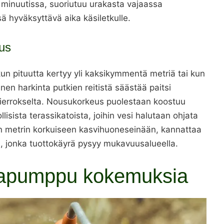
 minuutissa, suoriutuu urakasta vajaassa
 hyväksyttävä aika käsiletkulle.
eus
un pituutta kertyy yli kaksikymmentä metriä tai kun
inen harkinta putkien reitistä säästää paitsi
kierrokselta. Nousukorkeus puolestaan koostuu
sista terassikatoista, joihin vesi halutaan ohjata
den metrin korkuiseen kasvihuoneseinään, kannattaa
i, jonka tuottokäyrä pysyy mukavuusalueella.
hapumppu kokemuksia