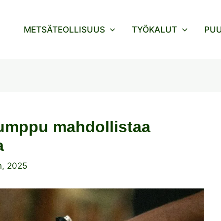
METSÄTEOLLISUUS
TYÖKALUT
PU
umppu mahdollistaa
a
n, 2025