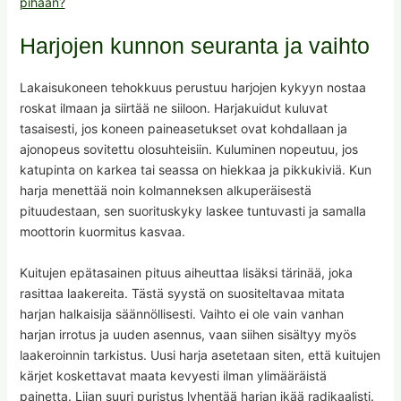
pihaan?
Harjojen kunnon seuranta ja vaihto
Lakaisukoneen tehokkuus perustuu harjojen kykyyn nostaa
roskat ilmaan ja siirtää ne siiloon. Harjakuidut kuluvat
tasaisesti, jos koneen paineasetukset ovat kohdallaan ja
ajonopeus sovitettu olosuhteisiin. Kuluminen nopeutuu, jos
katupinta on karkea tai seassa on hiekkaa ja pikkukiviä. Kun
harja menettää noin kolmanneksen alkuperäisestä
pituudestaan, sen suorituskyky laskee tuntuvasti ja samalla
moottorin kuormitus kasvaa.
Kuitujen epätasainen pituus aiheuttaa lisäksi tärinää, joka
rasittaa laakereita. Tästä syystä on suositeltavaa mitata
harjan halkaisija säännöllisesti. Vaihto ei ole vain vanhan
harjan irrotus ja uuden asennus, vaan siihen sisältyy myös
laakeroinnin tarkistus. Uusi harja asetetaan siten, että kuitujen
kärjet koskettavat maata kevyesti ilman ylimääräistä
painetta. Liian suuri puristus lyhentää harjan ikää radikaalisti.