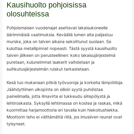
Kausihuolto pohjoisissa
olosuhteissa
Pohjoismaisen vuodenajat asettavat lakaisukoneelle
äärimmäisiä vaatimuksia. Keväällä lumen alta paljastuu
murske, joka on talven aikana sekoittunut suolaan. Se
kuluttaa metallipinnat nopeasti. Tästä syystä kausihuolto
talven jälkeen on perusteellinen: koko lakaisujärjestelmä
puretaan, kuluneimmat laakerit vaihdetaan ja
suihkutusjärjestelmän ruiskut tarkastetaan.
Kesä tuo mukanaan pitkiä työvuoroja ja korkeita lämpötiloja.
Jäähdyttimen ulkopinta on silloin syytä puhdistaa
paineilmalla, jotta ilmavirta ei tukkeudu siitepölystä ja
lehtiroskasta. Syksyllä lehtimassa on kostea ja raskas, mikä
kuormittaa harjamoottoria eri tavalla kuin hiekoitushiekka.
Moottorin teho ei välttämättä riitä, jos imusiiven reunat ovat
tylsyneet.