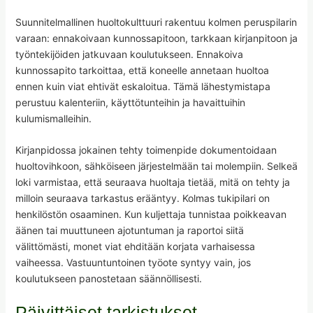
Suunnitelmallinen huoltokulttuuri rakentuu kolmen peruspilarin
varaan: ennakoivaan kunnossapitoon, tarkkaan kirjanpitoon ja
työntekijöiden jatkuvaan koulutukseen. Ennakoiva
kunnossapito tarkoittaa, että koneelle annetaan huoltoa
ennen kuin viat ehtivät eskaloitua. Tämä lähestymistapa
perustuu kalenteriin, käyttötunteihin ja havaittuihin
kulumismalleihin.
Kirjanpidossa jokainen tehty toimenpide dokumentoidaan
huoltovihkoon, sähköiseen järjestelmään tai molempiin. Selkeä
loki varmistaa, että seuraava huoltaja tietää, mitä on tehty ja
milloin seuraava tarkastus erääntyy. Kolmas tukipilari on
henkilöstön osaaminen. Kun kuljettaja tunnistaa poikkeavan
äänen tai muuttuneen ajotuntuman ja raportoi siitä
välittömästi, monet viat ehditään korjata varhaisessa
vaiheessa. Vastuuntuntoinen työote syntyy vain, jos
koulutukseen panostetaan säännöllisesti.
Päivittäiset tarkistukset