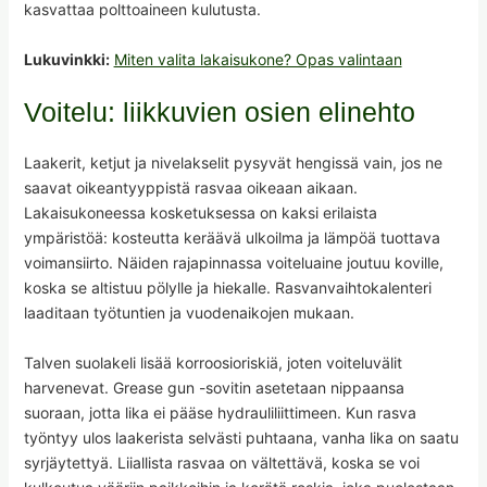
kasvattaa polttoaineen kulutusta.
Lukuvinkki:
Miten valita lakaisukone? Opas valintaan
Voitelu: liikkuvien osien elinehto
Laakerit, ketjut ja nivelakselit pysyvät hengissä vain, jos ne
saavat oikeantyyppistä rasvaa oikeaan aikaan.
Lakaisukoneessa kosketuksessa on kaksi erilaista
ympäristöä: kosteutta keräävä ulkoilma ja lämpöä tuottava
voimansiirto. Näiden rajapinnassa voiteluaine joutuu koville,
koska se altistuu pölylle ja hiekalle. Rasvanvaihtokalenteri
laaditaan työtuntien ja vuodenaikojen mukaan.
Talven suolakeli lisää korroosioriskiä, joten voiteluvälit
harvenevat. Grease gun -sovitin asetetaan nippaansa
suoraan, jotta lika ei pääse hydrauliliittimeen. Kun rasva
työntyy ulos laakerista selvästi puhtaana, vanha lika on saatu
syrjäytettyä. Liiallista rasvaa on vältettävä, koska se voi