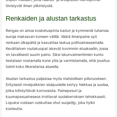
tiivistyvät ilman ylikiristystä.
Renkaiden ja alustan tarkastus
Rengas on ainoa kosketuspinta kadun ja kymmeniä tuhansia
euroja maksavan koneen välillä. Väärä ilmanpaine syö
renkaan olkapäitä ja kasvattaa laskua polttoaineasemalla.
Kevättalven routakuopat iskevät kovimmin etuakseliin, jossa
on tavallisesti suurin paino. Siksi iskunvaimentimien kunto
testataan nostamalla kone ylös ja varmistamalla, että jousitus
toimii koko liikeratansa alueella.
Alustan tarkastus paljastaa myös mahdollisen piiloruosteen.
Erityisesti nivelpalkkien sisäpuolelle kertyy hiekkaa ja suolaa,
jotka kiihdyttävät korroosiota. Painepesuri ja
kuumapesuaineseos irrottavat suolakerroksen tehokkaasti.
Lopuksi voidaan ruiskuttaa ohut suojaöljy, joka hylkii
kosteutta.