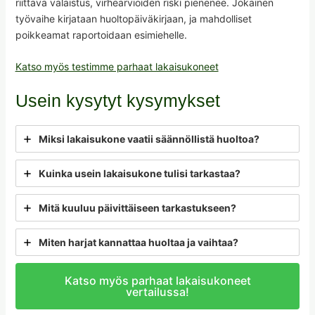
riittävä valaistus, virhearvioiden riski pienenee. Jokainen
työvaihe kirjataan huoltopäiväkirjaan, ja mahdolliset
poikkeamat raportoidaan esimiehelle.
Katso myös testimme parhaat lakaisukoneet
Usein kysytyt kysymykset
Miksi lakaisukone vaatii säännöllistä huoltoa?
Kuinka usein lakaisukone tulisi tarkastaa?
Mitä kuuluu päivittäiseen tarkastukseen?
Miten harjat kannattaa huoltaa ja vaihtaa?
Katso myös parhaat lakaisukoneet
vertailussa!