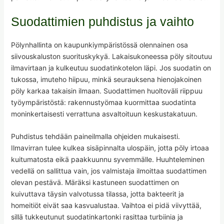
Suodattimien puhdistus ja vaihto
Pölynhallinta on kaupunkiympäristössä olennainen osa
siivouskaluston suorituskykyä. Lakaisukoneessa pöly sitoutuu
ilmavirtaan ja kulkeutuu suodatinkotelon läpi. Jos suodatin on
tukossa, imuteho hiipuu, minkä seurauksena hienojakoinen
pöly karkaa takaisin ilmaan. Suodattimen huoltoväli riippuu
työympäristöstä: rakennustyömaa kuormittaa suodatinta
moninkertaisesti verrattuna asvaltoituun keskustakatuun.
Puhdistus tehdään paineilmalla ohjeiden mukaisesti.
Ilmavirran tulee kulkea sisäpinnalta ulospäin, jotta pöly irtoaa
kuitumatosta eikä paakkuunnu syvemmälle. Huuhteleminen
vedellä on sallittua vain, jos valmistaja ilmoittaa suodattimen
olevan pestävä. Märäksi kastuneen suodattimen on
kuivuttava täysin valvotussa tilassa, jotta bakteerit ja
homeitiöt eivät saa kasvualustaa. Vaihtoa ei pidä viivyttää,
sillä tukkeutunut suodatinkartonki rasittaa turbiinia ja