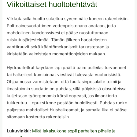
Viikoittaiset huoltotehtävät
Viikkotasolla huolto sukeltuu syvemmälle koneen rakenteisiin.
Polttoainesuodattimen vedenpoistohana avataan, jotta
mahdollinen kondenssivesi ei pääse ruostuttamaan
ruiskutusjärjestelmää. Tämän jälkeen harjatelaston
vanttiruuvit sekä kääntömekanismit tarkastetaan ja
kiristetään valmistajan momenttiohjeiden mukaan.
Hydrauliletkut käydään läpi päältä päin: pulleiksi turvonneet
tai halkeilleet kumipinnat viestivät tulevasta vuotoriskistä.
Ohjaamossa varmistetaan, että tuulilasinpesulaite toimii ja
ilmastoinnin suodatin on puhdas, sillä pölyisissä olosuhteissa
kuljettajan työergonomia kärsii nopeasti, jos ilmankierto
tukkeutuu. Lopuksi kone pestään huolellisesti. Puhdas runko
paljastaa mahdolliset hiushalkeamat, ja samalla lika ei pääse
sitomaan kosteutta rakenteisiin.
Lukuvinkki:
Mikä lakaisukone sopii parhaiten pihalle ja