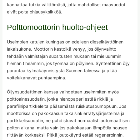
kannattaa tutkia välittömästi, jotta mahdolliset maavuodot
eivät polta ohjausyksikköä.
Polttomoottorin huolto-ohjeet
Useimpien katujen kuningas on edelleen dieselkäyttöinen
lakaisukone. Moottorin kestoikä venyy, jos öljynvaihto
tehdään valmistajan suositusten mukaan tai mieluummin
hieman tiheämmin, jos työmaa on pölyinen. Synteettinen öljy
parantaa kylmäkäynnistystä Suomen talvessa ja pitää
voitelukanavat puhtaampina.
Öljynsuodattimen kanssa vaihdetaan useimmiten myös
polttoainesuodatin, jonka hienopaperi estää rikkiä ja
parafiinipartikkeleita pääsemästä ruiskutuspumppuun. Jos
moottorissa on pakokaasun takaisinkierrätysjärjestelmä ja
partikkelisuodatin, ne puhdistuvat normaalisti automaattisen
polton aikana, mutta vain jos pakokaasun lämpötila nousee
riittävän korkeaksi. Pitkä joutokäynti estää regeneroinnin.