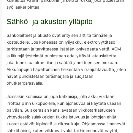
kulkeutua vääriin paikkoihin ja kerätä roskia, joka puolestaan
syö laakeripintaa.
Sähkö- ja akuston ylläpito
Sähkölaitteet ja akusto ovat erityisen alttiita tärinälle ja
kosteudelle. Jos koneessa on lyijyakku, elektrolyyttitaso
tarkistetaan ja tarvittaessa lisätään ionivapaata vettä. AGM-
ja litiumjärjestelmät puolestaan edellyttävät latauslaitetta,
joka tunnistaa akun tilan ja säätää jännitteen sen mukaan.
Akkunapojen hapettuminen heikentää virranjohtavuutta, joten
navat puhdistetaan teräsharjalla ja suojataan
ohutkerrosrasvalla.
Joissakin koneissa on jopa katkaisija, jolla akku voidaan
irrottaa piirin ulkopuolelle, kun ajoneuvoa ei käytetä useaan
päivään. Sulakerasian kansi avataan viikkotarkastuksen
yhteydessä: sulakkeiden tiukka istuvuus ja johtojen ehjät
kuoret estävät kipinöitä ja oikosulkuja. Ohjaamossa ilmenevät
sähköhäiriöt, kuten vilkkuvat valot tai himmenevät näytöt,