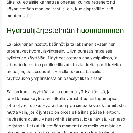
Siksi kuljettajalle kannattaa opettaa, kuinka regenerointi
käynnistetään manuaalisesti silloin, kun ajoprofiili ei sitä
muuten sallisi.
Hydraulijärjestelmän huomioiminen
Lakaisuharjan nostot, käännöt ja takakannen avaaminen
tapahtuvat hydraulisylinterein. Öljyn puhtaus ratkaisee
sylinterien käyttöiän. Näytteet otetaan analyysipulloon, ja
laboratorio kertoo partikkeliluvut. Jos karkeita partikkeleita
on paljon, paluusuodatin voi olla tukossa tai säiliön
täyttöaukon ympäristöstä on päässyt likaa sisään.
Säiliön kansi pyyhitään aina ennen öljyä lisättäessä, ja
tarvittaessa käytetään letkulla varustettua siirtopumppua,
jotta öljy ei roisku. Hydraulipumppu sietää kovaa kuormitusta,
mutta vain, jos öljyntaso on oikea eikä ilma pääse kiertoon.
Kavitationi kuuluu viheltävänä äänensä, joka häviää, kun taso
korjataan. Letkut kiristetään momenttiavaimella valmistajan
ohjeen mukaan, jotta naaras- ja urospuolen kartiopinnat