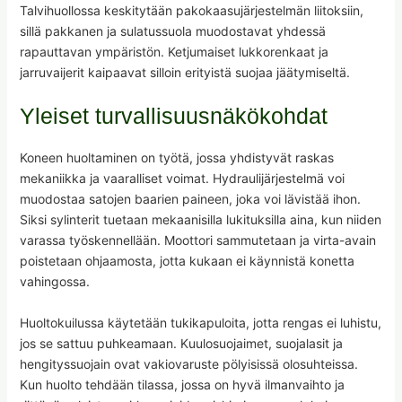
Talvihuollossa keskitytään pakokaasujärjestelmän liitoksiin,
sillä pakkanen ja sulatussuola muodostavat yhdessä
rapauttavan ympäristön. Ketjumaiset lukkorenkaat ja
jarruvaijerit kaipaavat silloin erityistä suojaa jäätymiseltä.
Yleiset turvallisuusnäkökohdat
Koneen huoltaminen on työtä, jossa yhdistyvät raskas
mekaniikka ja vaaralliset voimat. Hydraulijärjestelmä voi
muodostaa satojen baarien paineen, joka voi lävistää ihon.
Siksi sylinterit tuetaan mekaanisilla lukituksilla aina, kun niiden
varassa työskennellään. Moottori sammutetaan ja virta-avain
poistetaan ohjaamosta, jotta kukaan ei käynnistä konetta
vahingossa.
Huoltokuilussa käytetään tukikapuloita, jotta rengas ei luhistu,
jos se sattuu puhkeamaan. Kuulosuojaimet, suojalasit ja
hengityssuojain ovat vakiovaruste pölyisissä olosuhteissa.
Kun huolto tehdään tilassa, jossa on hyvä ilmanvaihto ja