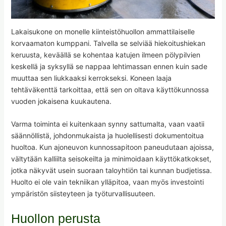
Lakaisukone on monelle kiinteistöhuollon ammattilaiselle
korvaamaton kumppani. Talvella se selviää hiekoitushiekan
keruusta, keväällä se kohentaa katujen ilmeen pölypilvien
keskellä ja syksyllä se nappaa lehtimassan ennen kuin sade
muuttaa sen liukkaaksi kerrokseksi. Koneen laaja
tehtäväkenttä tarkoittaa, että sen on oltava käyttökunnossa
vuoden jokaisena kuukautena.
Varma toiminta ei kuitenkaan synny sattumalta, vaan vaatii
säännöllistä, johdonmukaista ja huolellisesti dokumentoitua
huoltoa. Kun ajoneuvon kunnossapitoon paneudutaan ajoissa,
vältytään kalliilta seisokeilta ja minimoidaan käyttökatkokset,
jotka näkyvät usein suoraan taloyhtiön tai kunnan budjetissa.
Huolto ei ole vain tekniikan ylläpitoa, vaan myös investointi
ympäristön siisteyteen ja työturvallisuuteen.
Huollon perusta