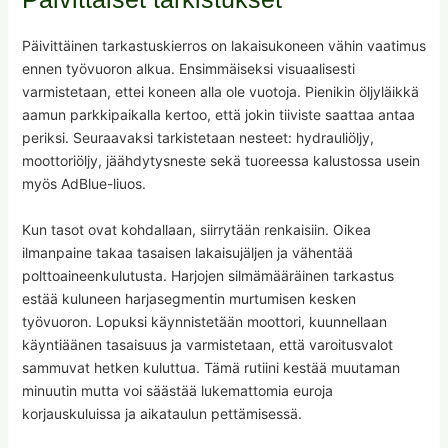
Päivittäinen tarkastuskierros on lakaisukoneen vähin vaatimus
ennen työvuoron alkua. Ensimmäiseksi visuaalisesti
varmistetaan, ettei koneen alla ole vuotoja. Pienikin öljyläikkä
aamun parkkipaikalla kertoo, että jokin tiiviste saattaa antaa
periksi. Seuraavaksi tarkistetaan nesteet: hydrauliöljy,
moottoriöljy, jäähdytysneste sekä tuoreessa kalustossa usein
myös AdBlue-liuos.
Kun tasot ovat kohdallaan, siirrytään renkaisiin. Oikea
ilmanpaine takaa tasaisen lakaisujäljen ja vähentää
polttoaineenkulutusta. Harjojen silmämääräinen tarkastus
estää kuluneen harjasegmentin murtumisen kesken
työvuoron. Lopuksi käynnistetään moottori, kuunnellaan
käyntiäänen tasaisuus ja varmistetaan, että varoitusvalot
sammuvat hetken kuluttua. Tämä rutiini kestää muutaman
minuutin mutta voi säästää lukemattomia euroja
korjauskuluissa ja aikataulun pettämisessä.