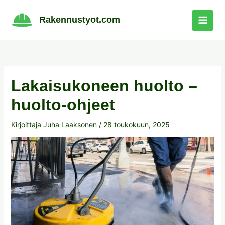
Siirry
sisältöön
Rakennustyot.com
Lakaisukoneen huolto –
huolto-ohjeet
Kirjoittaja
Juha Laaksonen
/
28 toukokuun, 2025