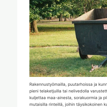
Rakennustyömailla, puutarhoissa ja kunn
pieni telaketjuilla tai nelivedolla varust
kuljettaa maa-ainesta, sorakuormia ja pih
mutaisilla rinteillä, joihin täysikokoine