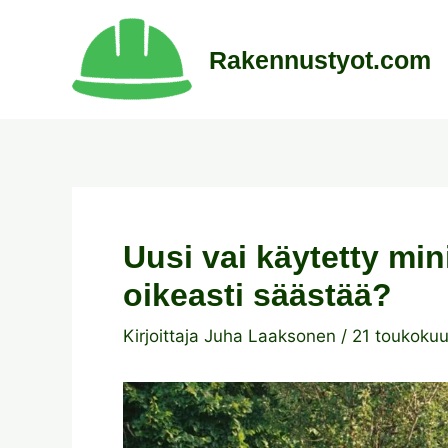
Siirry
sisältöön
Rakennustyot.com
Uusi vai käytetty mi
oikeasti säästää?
Kirjoittaja
Juha Laaksonen
/
21 toukoku