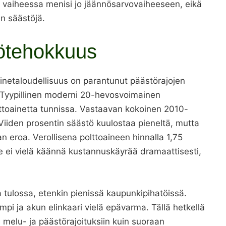
vaiheessa menisi jo jäännösarvovaiheeseen, eikä
n säästöjä.
tötehokkuus
netaloudellisuus on parantunut päästörajojen
. Tyypillinen moderni 20-hevosvoimainen
lttoainetta tunnissa. Vastaavan kokoinen 2010-
. Viiden prosentin säästö kuulostaa pieneltä, mutta
an eroa. Verollisena polttoaineen hinnalla 1,75
 ei vielä käännä kustannuskäyrää dramaattisesti,
 tulossa, etenkin pienissä kaupunkipihatöissä.
mpi ja akun elinkaari vielä epävarma. Tällä hetkellä
elu- ja päästörajoituksiin kuin suoraan