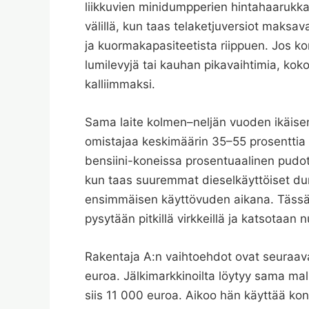
liikkuvien minidumpperien hintahaarukk
välillä, kun taas telaketjuversiot maksa
ja kuormakapasiteetista riippuen. Jos k
lumilevyjä tai kauhan pikavaihtimia, kok
kalliimmaksi.
Sama laite kolmen–neljän vuoden ikäise
omistajaa keskimäärin 35–55 prosenttia
bensiini-koneissa prosentuaalinen pudot
kun taas suuremmat dieselkäyttöiset d
ensimmäisen käyttövuden aikana. Tässä v
pysytään pitkillä virkkeillä ja katsotaan
Rakentaja A:n vaihtoehdot ovat seuraav
euroa. Jälkimarkkinoilta löytyy sama ma
siis 11 000 euroa. Aikoo hän käyttää kon