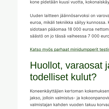
kone pidetään kuusi vuotta, kokonaiskäyt
Uuden laitteen jäännösarvoksi on varova
euroa, mikäli tekniikka säilyy kunnossa. 
sidotaan pääomaa 18 000 euroa nettomää
säästö on jo tässä vaiheessa 7 000 eur
Katso myös parhaat minidumpperit testi
Huollot, varaosat j
todelliset kulut?
Koneenkäyttäjien kertoman kokemuksen p
jakso, jolloin valmistus- ja kokoonpano
valmistajan kahden vuoden takuu korvaa 