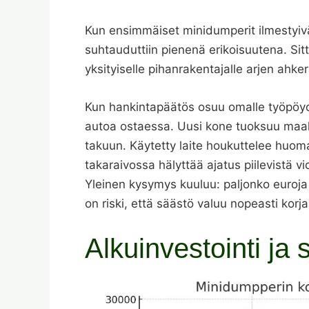
Kun ensimmäiset minidumperit ilmestyivä
suhtauduttiin pienenä erikoisuutena. Sitt
yksityiselle pihanrakentajalle arjen ahker
Kun hankintapäätös osuu omalle työpöy
autoa ostaessa. Uusi kone tuoksuu maalil
takuun. Käytetty laite houkuttelee huom
takaraivossa hälyttää ajatus piilevistä 
Yleinen kysymys kuuluu: paljonko euroja 
on riski, että säästö valuu nopeasti korj
Alkuinvestointi ja