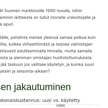
t Suomen markkinoille 1990-luvulla, niihin
emmin laitteesta on tullut monelle urakoitsijalle ja
a apuri.
dälle, pohdinta menee yleensä samaa polkua kuin
ta, kulkee virheettömästi ja tarjoaa valmistajan
attavasti edullisemmalla hinnalla, mutta samalla
vioista ja aiemman omistajan huoltotottumuksista.
jää taskuun jos valitsee käytetyn, ja kuinka suuri
auksiin ja seisonta-aikaan?
 sen jakautuminen