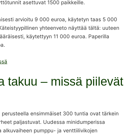
tötunnit asettuvat 1500 paikkeille.
isesti arvioitu 9 000 euroa, käytetyn taas 5 000
Käteistyypillinen yhteenveto näyttää tältä: uuteen
räisesti, käytettyyn 11 000 euroa. Paperilla
oa.
ssä
a takuu – missä piilevät
erusteella ensimmäiset 300 tuntia ovat tärkein
virheet paljastuvat. Uudessa minidumperissa
alkuvaiheen pumppu- ja venttiilivikojen