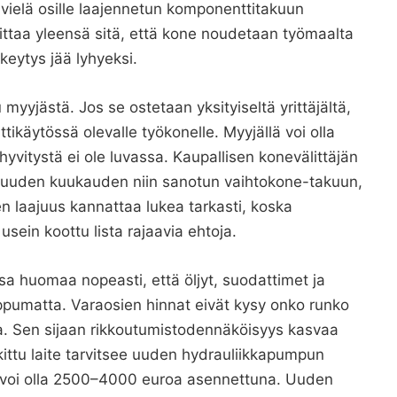
vielä osille laajennetun komponenttitakuun
ittaa yleensä sitä, että kone noudetaan työmaalta
keytys jää lyhyeksi.
 myyjästä. Jos se ostetaan yksityiseltä yrittäjältä,
ikäytössä olevalle työkonelle. Myyjällä voi olla
yvitystä ei ole luvassa. Kaupallisen konevälittäjän
 kuuden kuukauden niin sanotun vaihtokone-takuun,
en laajuus kannattaa lukea tarkasti, koska
n usein koottu lista rajaavia ehtoja.
sa huomaa nopeasti, että öljyt, suodattimet ja
ippumatta. Varaosien hinnat eivät kysy onko runko
aa. Sen sijaan rikkoutumistodennäköisyys kasvaa
nkittu laite tarvitsee uuden hydrauliikkapumpun
 voi olla 2500–4000 euroa asennettuna. Uuden