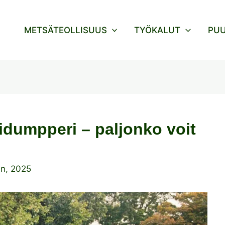
METSÄTEOLLISUUS
TYÖKALUT
PU
nidumpperi – paljonko voit
un, 2025