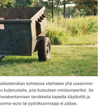
allistekniikan kohteissa vilahtelee yhä useammin
ettu kuljetuslaite, jota kutsutaan minidumperiksi. Se
arakentamisen tarvikkeita kapeilla käytävillä ja
n kuorma-auto tai pyöräkuormaaja ei pääse.