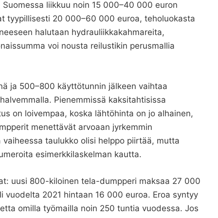
a Suomessa liikkuu noin 15 000–40 000 euron
vat tyypillisesti 20 000–60 000 euroa, teholuokasta
oneeseen halutaan hydrauliikkakahmareita,
onaissumma voi nousta reilustikin perusmallia
nä ja 500–800 käyttötunnin jälkeen vaihtaa
 halvemmalla. Pienemmissä kaksitahtisissa
us on loivempaa, koska lähtöhinta on jo alhainen,
umpperit menettävät arvoaan jyrkemmin
aiheessa taulukko olisi helppo piirtää, mutta
 numeroita esimerkkilaskelman kautta.
at: uusi 800-kiloinen tela-dumpperi maksaa 27 000
lli vuodelta 2021 hintaan 16 000 euroa. Eroa syntyy
etta omilla työmailla noin 250 tuntia vuodessa. Jos