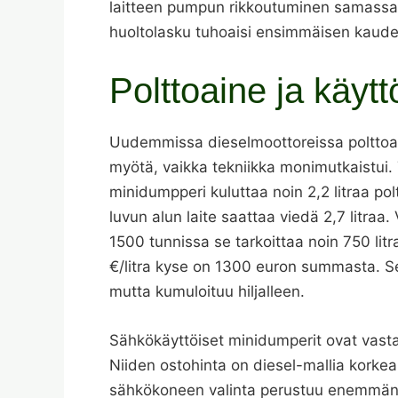
laitteen pumpun rikkoutuminen samassa 
huoltolasku tuhoaisi ensimmäisen kaude
Polttoaine ja käyt
Uudemmissa dieselmoottoreissa polttoai
myötä, vaikka tekniikka monimutkaistui
minidumpperi kuluttaa noin 2,2 litraa po
luvun alun laite saattaa viedä 2,7 litraa
1500 tunnissa se tarkoittaa noin 750 litr
€/litra kyse on 1300 euron summasta. Se
mutta kumuloituu hiljalleen.
Sähkökäyttöiset minidumperit ovat vasta
Niiden ostohinta on diesel-mallia korkea
sähkökoneen valinta perustuu enemmän m