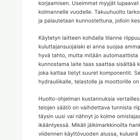
korjaamisen. Useimmat myyjät lupaavat 
kolmannelle vuodelle. Takuuhuolto tarko
ja palautetaan kunnostettuna, jolloin kes
Käytetyn laitteen kohdalla tilanne riippuu
kuluttajansuojalaki ei anna suojaa ammatt
hyvä tahto, mutta mitään automaattista h
kunnostama laite taas saattaa sisältää
joka kattaa tietyt suuret komponentit. S
hydrauliikalle, telastolle ja moottorille o
Huolto-ohjelman kustannuksia vertailles
telojen säätö on vaihdettava tunnista ri
täysin uusi vai nähnyt jo kolme omistaj
ikääntyessä. Mikäli jälkimarkkinoilta ha
viidennen käyttövuoden alussa, kuluerä