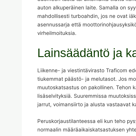
auton alkuperäinen laite. Samalla on syy
mahdollisesti turboahdin, jos ne ovat iä
asennussarja että moottorinohjausyksikön
virheilmoituksia.
Lainsäädäntö ja 
Liikenne- ja viestintävirasto Traficom ede
tiukemmat päästö- ja melutasot. Jos moo
muutoskatsastus on pakollinen. Tehon k
lisäselvityksiä. Suuremmissa muutoksiss
jarrut, voimansiirto ja alusta vastaavat 
Peruskorjaustilanteessa eli kun teho py
normaalin määräaikaiskatsastuksen yht