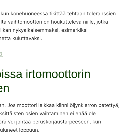
 kun konehuoneessa tikittää tehtaan toleranssien
a vaihtomoottori on houkutteleva niille, jotka
niikan nykyaikaisemmaksi, esimerkiksi
tta kuluttavaksi.
sä
joissa irtomoottorin
en
n. Jos moottori leikkaa kiinni öljynkierron petettyä,
yksittäisten osien vaihtaminen ei enää ole
ärä voi johtaa peruskorjaustarpeeseen, kun
 kuluneet loppuun.