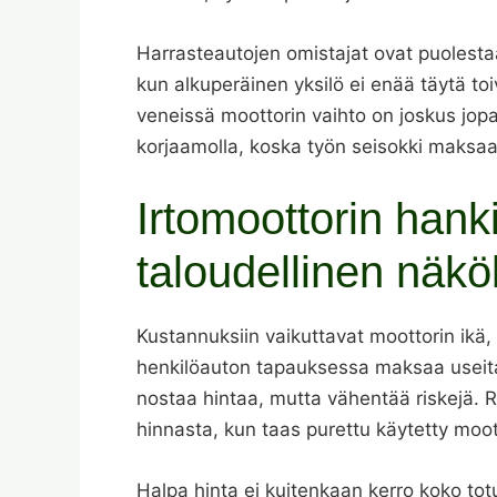
Harrasteautojen omistajat ovat puolesta
kun alkuperäinen yksilö ei enää täytä to
veneissä moottorin vaihto on joskus jop
korjaamolla, koska työn seisokki maksaa
Irtomoottorin hank
taloudellinen näk
Kustannuksiin vaikuttavat moottorin ikä, 
henkilöauton tapauksessa maksaa useita
nostaa hintaa, mutta vähentää riskejä. 
hinnasta, kun taas purettu käytetty moot
Halpa hinta ei kuitenkaan kerro koko totu