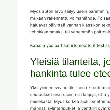
Myös auton arvo säilyy usein paremmin,
mukaan rakennettu voimanlähde. Toisaalt
haluavat päivittää vanhan klassikon tek
tehokkaammaksi tai vähemmän polttoaine
Katso myös parhaat irtomoottorit testis
Yleisiä tilanteita, 
hankinta tulee ete
Yksi yleinen syy on äkillinen rikkoutumine
seuraukset ovat usein niin laajoja, että 
mielekästä. Myös korkea ajokilometrimä
männät, sylinteriputket ja venttiilit ovat