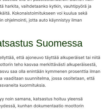
tä harkita, vaihdetaanko kytkin, vauhtipyörä ja
kkäitä. Kokonaistoimitukseen voi kuulua sekä
 ohjelmointi, jotta auto käynnistyy ilman
katsastus Suomessa
llyttää, että ajoneuvo täyttää alkuperäiset tai niitä
ttorin teho kasvaa merkittävästi alkuperäisestä,
asvu saa olla enintään kymmenen prosenttia ilman
a vaaditaan suunnitelma, jossa osoitetaan, että
kasvaneita kuormituksia.
syy noin samana, katsastus hoituu yleensä
eydessä, kunhan dokumentaatio moottorin