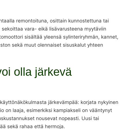
htaalla remontoituna, osittain kunnostettuna tai
ä sekoittaa vara- eikä lisävarusteena myytäviin
rtomoottori sisältää yleensä sylinteriryhmän, kannet,
eiston sekä muut olennaiset sisuskalut yhteen
voi olla järkevä
ankäyttönäkökulmasta järkevämpää: korjata nykyinen
rio on laaja, esimerkiksi kampiakseli on vääntynyt
uskustannukset nousevat nopeasti. Uusi tai
stää sekä rahaa että hermoja.