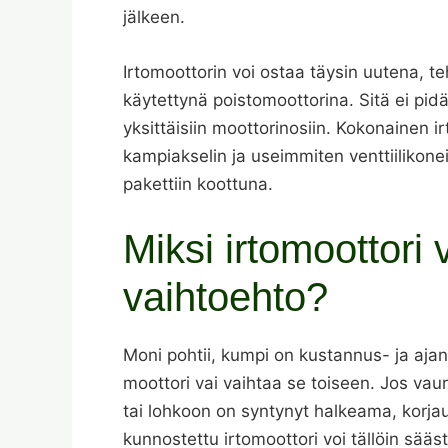
jälkeen.
Irtomoottorin voi ostaa täysin uutena, te
käytettynä poistomoottorina. Sitä ei pid
yksittäisiin moottorinosiin. Kokonainen i
kampiakselin ja useimmiten venttiilikon
pakettiin koottuna.
Miksi irtomoottori 
vaihtoehto?
Moni pohtii, kumpi on kustannus- ja aj
moottori vai vaihtaa se toiseen. Jos vau
tai lohkoon on syntynyt halkeama, korja
kunnostettu irtomoottori voi tällöin sää