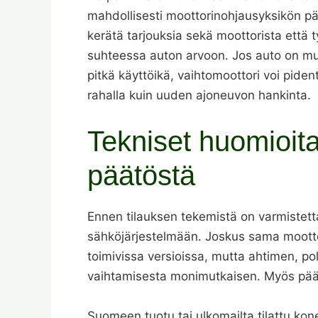
mahdollisesti moottorinohjausyksikön päi
kerätä tarjouksia sekä moottorista että
suhteessa auton arvoon. Jos auto on mu
pitkä käyttöikä, vaihtomoottori voi pide
rahalla kuin uuden ajoneuvon hankinta.
Tekniset huomioit
päätöstä
Ennen tilauksen tekemistä on varmistett
sähköjärjestelmään. Joskus sama moottori
toimivissa versioissa, mutta ahtimen, po
vaihtamisesta monimutkaisen. Myös pääs
Suomeen tuotu tai ulkomailta tilattu kon