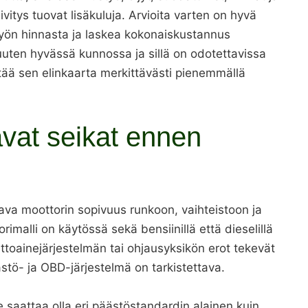
vitys tuovat lisäkuluja. Arvioita varten on hyvä
 työn hinnasta ja laskea kokonaiskustannus
uten hyvässä kunnossa ja sillä on odotettavissa
ntää sen elinkaarta merkittävästi pienemmällä
avat seikat ennen
ava moottorin sopivuus runkoon, vaihteistoon ja
malli on käytössä sekä bensiinillä että dieselillä
lttoainejärjestelmän tai ohjausyksikön erot tekevät
tö- ja OBD-järjestelmä on tarkistettava.
e saattaa olla eri päästöstandardin alainen kuin