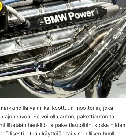
kimarkkinoilla valmiiksi koottuun moottoriin, joka
 ajoneuvoa. Se voi olla auton, pakettiauton tai
i liitetään henkilö- ja pakettiautoihin, koska niiden
öllisesti pitkän käyttöiän tai virheellisen huollon