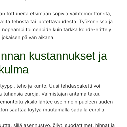
an tottuneita etsimään sopivia vaihtomoottoreita,
iveita tehosta tai luotettavuudesta. Työkoneissa ja
a nopeampi toimenpide kuin tarkka kohde-erittely
 jokaisen päivän aikana.
innan kustannukset ja
ökulma
tyyppi, teho ja kunto. Uusi tehdaspaketti voi
 tuhansia euroja. Valmistajan antama takuu
Remontoitu yksilö lähtee usein noin puoleen uuden
tori saattaa löytyä muutamalla sadalla eurolla.
utta, sillä asennustyö, öljyt, suodattimet, hihnat ja