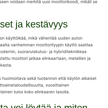
seen voidaan merkitä uusi moottorikoodi, mikäli se
set ja kestävyys
on käyttöikää, mikä vähentää uuden auton
isaalta vanhemman moottorityypin käyttö saattaa
modernin, suoraruiskutus- ja hybriditekniikkaa
ttu moottori jatkaa elinkaartaan, metallien ja
okasta.
is huomioitava sekä tuotannon että käytön aikaiset
ttoainetaloudellisuutta, vuosittainen
teinen tulos koko elinkaaren tasolla.
ta voi löytää ja miten