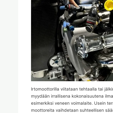
Irtomoottorilla viitataan tehtaalla tai jäl
myydään irrallisena kokonaisuutena ilman
esimerkiksi veneen voimalaite. Usein term
moottoreita vaihdetaan suhteellisen säänn