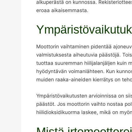
alkuperästä on kunnossa. Rekisteriottee
eroaa aikaisemmasta.
Ympäristövaikutuk
Moottorin vaihtaminen pidentää ajoneuv
valmistuksesta aiheutuvia päästöjä. To
tuottaa suuremman hiilijalanjäljen kuin 
hyödyntävän voimanlähteen. Kun kunnoste
muiden raaka-aineiden kierrätys on teh
Ympäristövaikutusten arvioinnissa on si
päästöt. Jos moottorin vaihto nostaa pol
hiilidioksidikuorma laskee, mikä on myön
Mistä irtomoottorei