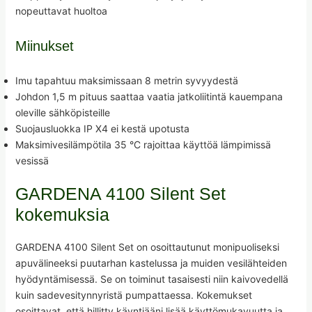
nopeuttavat huoltoa
Miinukset
Imu tapahtuu maksimissaan 8 metrin syvyydestä
Johdon 1,5 m pituus saattaa vaatia jatkoliitintä kauempana
oleville sähköpisteille
Suojausluokka IP X4 ei kestä upotusta
Maksimivesilämpötila 35 °C rajoittaa käyttöä lämpimissä
vesissä
GARDENA 4100 Silent Set
kokemuksia
GARDENA 4100 Silent Set on osoittautunut monipuoliseksi
apuvälineeksi puutarhan kastelussa ja muiden vesilähteiden
hyödyntämisessä. Se on toiminut tasaisesti niin kaivovedellä
kuin sadevesitynnyristä pumpattaessa. Kokemukset
osoittavat, että hillitty käyntiääni lisää käyttömukavuutta ja