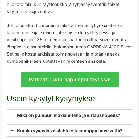
huoltotoimia, kun täyttöaukko ja tyhjennysventtiili toivat
käytännön sujuvuutta.
Johto osoittautui monen mielestä hieman lyhyeksi etenkin
kauempana sijaitsevien sähköpisteiden yhteydessä ja
vesilämpötilan 35 asteen raja saattoi rajoittaa soveltuvuutta
lämpimiin olosuhteisiin. Kokonaisuutena GARDENA 4100 Silent
Set sai kiitosta arkisista toiminnoistaan ja pitkäaikaiseksi
kumppaniksi sen luotettavan rakenteen ansiosta.
Parhaat puutarhapumput testissä!
Usein kysytyt kysymykset
Mikä on pumpun maksimiteho ja virtausnopeus?
Kuinka syvästä vesilähteestä pumppu imee vettä?