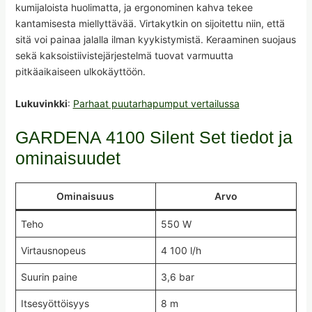
kumijaloista huolimatta, ja ergonominen kahva tekee
kantamisesta miellyttävää. Virtakytkin on sijoitettu niin, että
sitä voi painaa jalalla ilman kyykistymistä. Keraaminen suojaus
sekä kaksoistiivistejärjestelmä tuovat varmuutta
pitkäaikaiseen ulkokäyttöön.
Lukuvinkki
:
Parhaat puutarhapumput vertailussa
GARDENA 4100 Silent Set tiedot ja
ominaisuudet
Ominaisuus
Arvo
Teho
550 W
Virtausnopeus
4 100 l/h
Suurin paine
3,6 bar
Itsesyöttöisyys
8 m