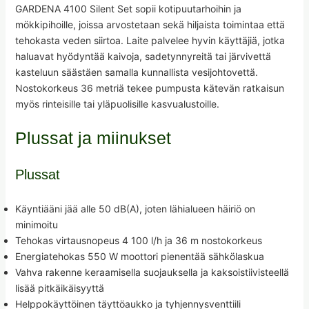
GARDENA 4100 Silent Set sopii kotipuutarhoihin ja
mökkipihoille, joissa arvostetaan sekä hiljaista toimintaa että
tehokasta veden siirtoa. Laite palvelee hyvin käyttäjiä, jotka
haluavat hyödyntää kaivoja, sadetynnyreitä tai järvivettä
kasteluun säästäen samalla kunnallista vesijohtovettä.
Nostokorkeus 36 metriä tekee pumpusta kätevän ratkaisun
myös rinteisille tai yläpuolisille kasvualustoille.
Plussat ja miinukset
Plussat
Käyntiääni jää alle 50 dB(A), joten lähialueen häiriö on
minimoitu
Tehokas virtausnopeus 4 100 l/h ja 36 m nostokorkeus
Energiatehokas 550 W moottori pienentää sähkölaskua
Vahva rakenne keraamisella suojauksella ja kaksoistiivisteellä
lisää pitkäikäisyyttä
Helppokäyttöinen täyttöaukko ja tyhjennysventtiili