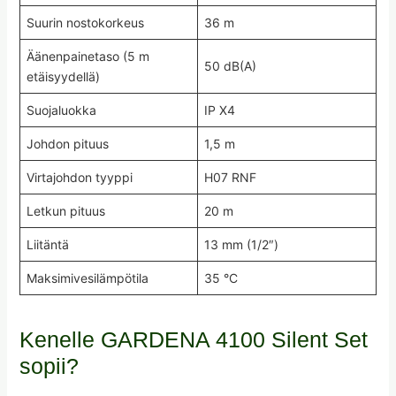
Suurin nostokorkeus
36 m
Äänenpainetaso (5 m
50 dB(A)
etäisyydellä)
Suojaluokka
IP X4
Johdon pituus
1,5 m
Virtajohdon tyyppi
H07 RNF
Letkun pituus
20 m
Liitäntä
13 mm (1/2″)
Maksimivesilämpötila
35 °C
Kenelle GARDENA 4100 Silent Set
sopii?