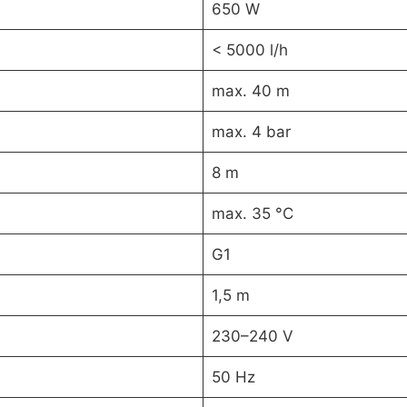
650 W
< 5000 l/h
max. 40 m
max. 4 bar
8 m
max. 35 °C
G1
1,5 m
230–240 V
50 Hz