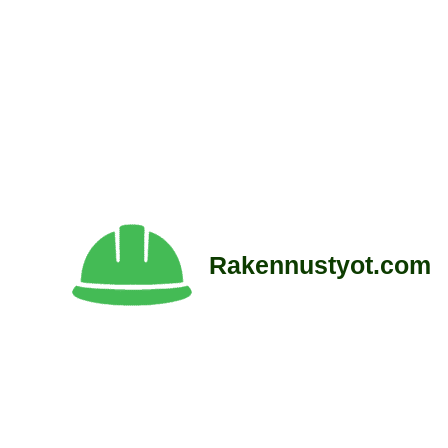
Siirry
sisältöön
Rakennustyot.com