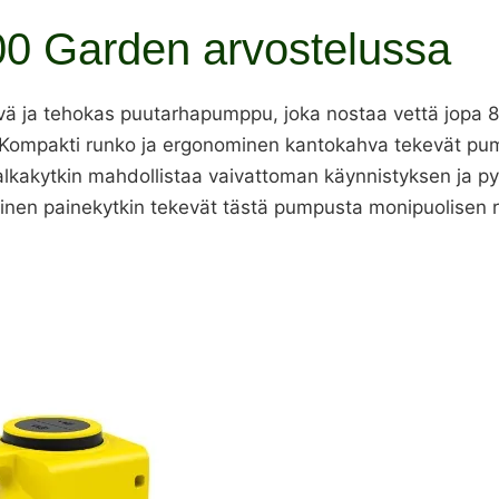
00 Garden arvostelussa
ä ja tehokas puutarhapumppu, joka nostaa vettä jopa 8 
Kompakti runko ja ergonominen kantokahva tekevät pum
alkakytkin mahdollistaa vaivattoman käynnistyksen ja 
inen painekytkin tekevät tästä pumpusta monipuolisen r