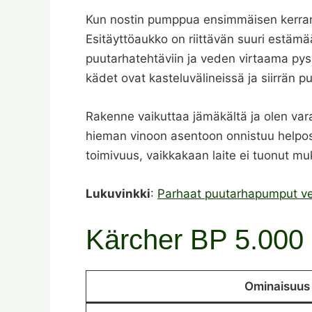
Kun nostin pumppua ensimmäisen kerran säi
Esitäyttöaukko on riittävän suuri estämää
puutarhatehtäviin ja veden virtaama pysy
kädet ovat kasteluvälineissä ja siirrän 
Rakenne vaikuttaa jämäkältä ja olen vara
hieman vinoon asentoon onnistuu helpost
toimivuus, vaikkakaan laite ei tuonut mu
Lukuvinkki
:
Parhaat puutarhapumput ve
Kärcher BP 5.000 
Ominaisuus