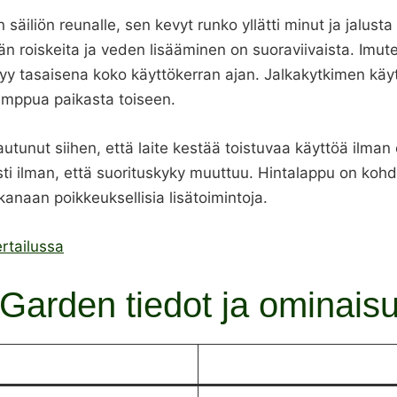
liön reunalle, sen kevyt runko yllätti minut ja jalusta 
n roiskeita ja veden lisääminen on suoraviivaista. Imute
y tasaisena koko käyttökerran ajan. Jalkakytkimen käyttö
pumppua paikasta toiseen.
utunut siihen, että laite kestää toistuvaa käyttöä ilman
i ilman, että suorituskyky muuttuu. Hintalappu on kohda
kanaan poikkeuksellisia lisätoimintoja.
rtailussa
Garden tiedot ja ominais