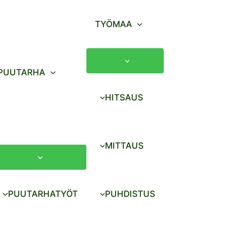
TYÖMAA
PUUTARHA
HITSAUS
MITTAUS
PUUTARHATYÖT
PUHDISTUS