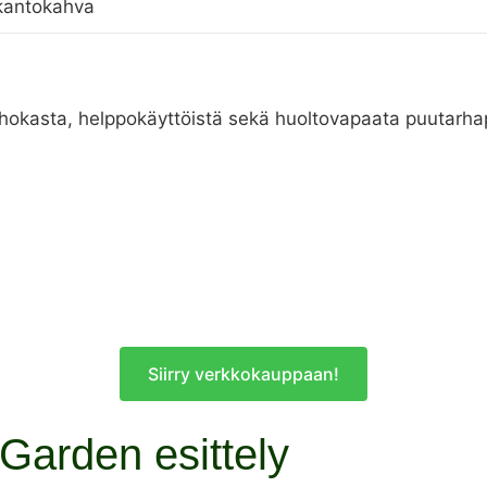
 kantokahva
tehokasta, helppokäyttöistä sekä huoltovapaata puutar
Siirry verkkokauppaan!
Garden esittely