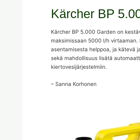
Kärcher BP 5.0
Kärcher BP 5.000 Garden on kestäv
maksimissaan 5000 l/h virtaaman. 
asentamisesta helppoa, ja kätevä j
sekä mahdollisuus lisätä automaatt
kierto­vesijärjestelmiin.
– Sanna Korhonen