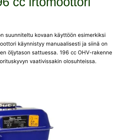
6 cc irtomoottori
n suunniteltu kovaan käyttöön esimerkiksi
ottori käynnistyy manuaalisesti ja siinä on
aisen öljytason sattuessa. 196 cc OHV-rakenne
uorituskyvyn vaativissakin olosuhteissa.