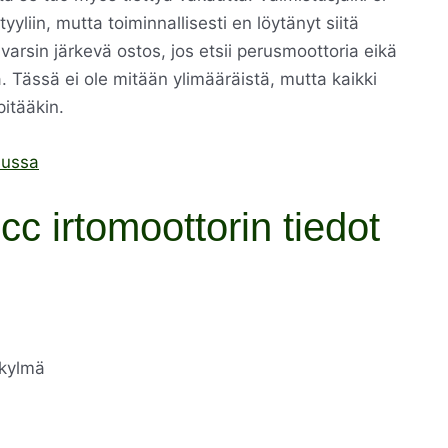
yyliin, mutta toiminnallisesti en löytänyt siitä
arsin järkevä ostos, jos etsii perusmoottoria eikä
. Tässä ei ole mitään ylimääräistä, mutta kaikki
pitääkin.
lussa
cc irtomoottorin tiedot
akylmä