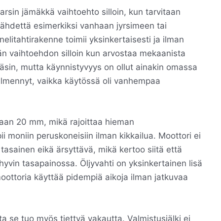
rsin jämäkkä vaihtoehto silloin, kun tarvitaan
ähdettä esimerkiksi vanhaan jyrsimeen tai
elitahtirakenne toimii yksinkertaisesti ja ilman
vän vaihtoehdon silloin kun arvostaa mekaanista
käsin, mutta käynnistyvyys on ollut ainakin omassa
i ilmennyt, vaikka käytössä oli vanhempaa
ltaan 20 mm, mikä rajoittaa hieman
i moniin peruskoneisiin ilman kikkailua. Moottori ei
 tasainen eikä ärsyttävä, mikä kertoo siitä että
hyvin tasapainossa. Öljyvahti on yksinkertainen lisä
moottoria käyttää pidempiä aikoja ilman jatkuvaa
 se tuo myös tiettyä vakautta. Valmistusjälki ei