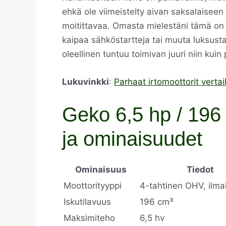
ehkä ole viimeistelty aivan saksalaiseen t
moitittavaa. Omasta mielestäni tämä on v
kaipaa sähköstartteja tai muuta luksusta
oleellinen tuntuu toimivan juuri niin kuin 
Lukuvinkki
:
Parhaat irtomoottorit vertai
Geko 6,5 hp / 196 
ja ominaisuudet
Ominaisuus
Tiedot
Moottorityyppi
4-tahtinen OHV, ilm
Iskutilavuus
196 cm³
Maksimiteho
6,5 hv