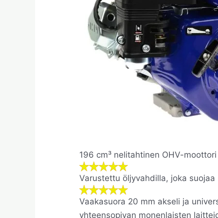
196 cm³ nelitahtinen OHV-moottori
Varustettu öljyvahdilla, joka suojaa
Vaakasuora 20 mm akseli ja universa
yhteensopivan monenlaisten laittei