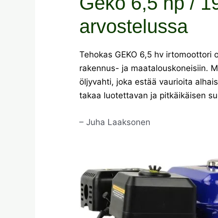
Geko 6,5 hp / 19
arvostelussa
Tehokas GEKO 6,5 hv irtomoottori o
rakennus- ja maatalouskoneisiin. Mo
öljyvahti, joka estää vaurioita alh
takaa luotettavan ja pitkäikäisen s
– Juha Laaksonen