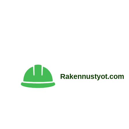
Siirry
sisältöön
Rakennustyot.com