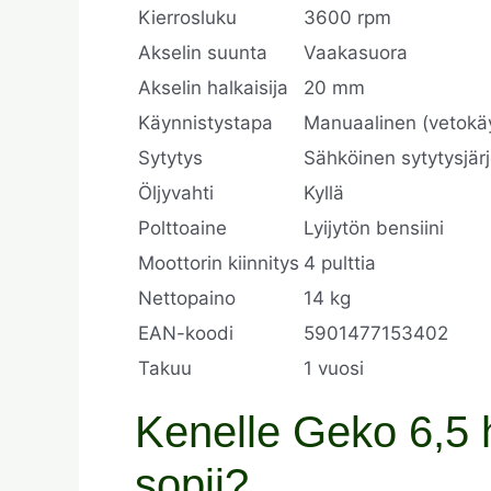
Kierrosluku
3600 rpm
Akselin suunta
Vaakasuora
Akselin halkaisija
20 mm
Käynnistystapa
Manuaalinen (vetokä
Sytytys
Sähköinen sytytysjär
Öljyvahti
Kyllä
Polttoaine
Lyijytön bensiini
Moottorin kiinnitys
4 pulttia
Nettopaino
14 kg
EAN-koodi
5901477153402
Takuu
1 vuosi
Kenelle Geko 6,5 h
sopii?