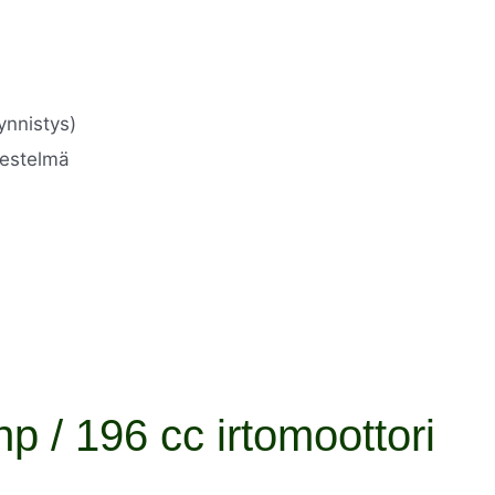
ynnistys)
jestelmä
p / 196 cc irtomoottori