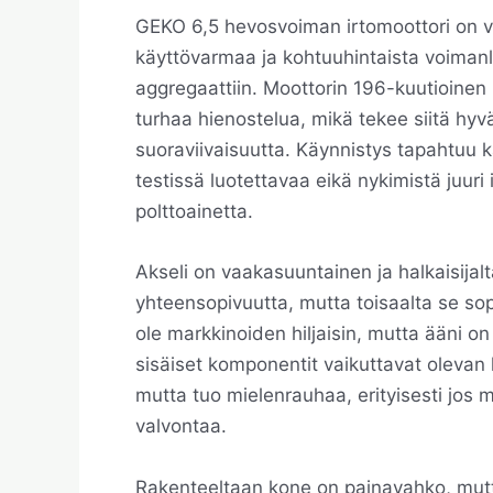
GEKO 6,5 hevosvoiman irtomoottori on va
käyttövarmaa ja kohtuuhintaista voimanl
aggregaattiin. Moottorin 196-kuutioinen n
turhaa hienostelua, mikä tekee siitä hy
suoraviivaisuutta. Käynnistys tapahtuu 
testissä luotettavaa eikä nykimistä juur
polttoainetta.
Akseli on vaakasuuntainen ja halkaisija
yhteensopivuutta, mutta toisaalta se sopi
ole markkinoiden hiljaisin, mutta ääni on
sisäiset komponentit vaikuttavat olevan 
mutta tuo mielenrauhaa, erityisesti jos 
valvontaa.
Rakenteeltaan kone on painavahko, mutta