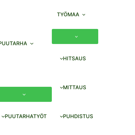
TYÖMAA
PUUTARHA
HITSAUS
MITTAUS
PUUTARHATYÖT
PUHDISTUS