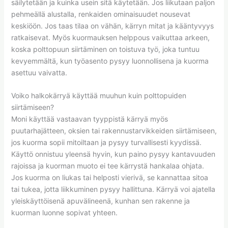
säilytetään ja kuinka usein sitä käytetään. Jos liikutaan paljon
pehmeällä alustalla, renkaiden ominaisuudet nousevat
keskiöön. Jos taas tilaa on vähän, kärryn mitat ja kääntyvyys
ratkaisevat. Myös kuormauksen helppous vaikuttaa arkeen,
koska polttopuun siirtäminen on toistuva työ, joka tuntuu
kevyemmältä, kun työasento pysyy luonnollisena ja kuorma
asettuu vaivatta.
Voiko halkokärryä käyttää muuhun kuin polttopuiden
siirtämiseen?
Moni käyttää vastaavan tyyppistä kärryä myös
puutarhajätteen, oksien tai rakennustarvikkeiden siirtämiseen,
jos kuorma sopii mitoiltaan ja pysyy turvallisesti kyydissä.
Käyttö onnistuu yleensä hyvin, kun paino pysyy kantavuuden
rajoissa ja kuorman muoto ei tee kärrystä hankalaa ohjata.
Jos kuorma on liukas tai helposti vierivä, se kannattaa sitoa
tai tukea, jotta liikkuminen pysyy hallittuna. Kärryä voi ajatella
yleiskäyttöisenä apuvälineenä, kunhan sen rakenne ja
kuorman luonne sopivat yhteen.