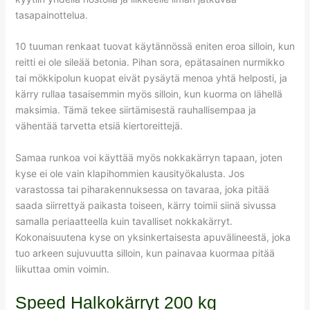
tasapainottelua.
10 tuuman renkaat tuovat käytännössä eniten eroa silloin, kun
reitti ei ole sileää betonia. Pihan sora, epätasainen nurmikko
tai mökkipolun kuopat eivät pysäytä menoa yhtä helposti, ja
kärry rullaa tasaisemmin myös silloin, kun kuorma on lähellä
maksimia. Tämä tekee siirtämisestä rauhallisempaa ja
vähentää tarvetta etsiä kiertoreittejä.
Samaa runkoa voi käyttää myös nokkakärryn tapaan, joten
kyse ei ole vain klapihommien kausityökalusta. Jos
varastossa tai piharakennuksessa on tavaraa, joka pitää
saada siirrettyä paikasta toiseen, kärry toimii siinä sivussa
samalla periaatteella kuin tavalliset nokkakärryt.
Kokonaisuutena kyse on yksinkertaisesta apuvälineestä, joka
tuo arkeen sujuvuutta silloin, kun painavaa kuormaa pitää
liikuttaa omin voimin.
Speed Halkokärryt 200 kg