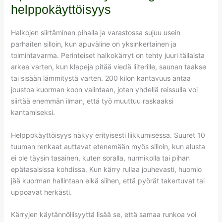
helppokäyttöisyys
Halkojen siirtäminen pihalla ja varastossa sujuu usein
parhaiten silloin, kun apuväline on yksinkertainen ja
toimintavarma. Perinteiset halkokärryt on tehty juuri tällaista
arkea varten, kun klapeja pitää viedä liiterille, saunan taakse
tai sisään lämmitystä varten. 200 kilon kantavuus antaa
joustoa kuorman koon valintaan, joten yhdellä reissulla voi
siirtää enemmän ilman, että työ muuttuu raskaaksi
kantamiseksi.
Helppokäyttöisyys näkyy erityisesti liikkumisessa. Suuret 10
tuuman renkaat auttavat etenemään myös silloin, kun alusta
ei ole täysin tasainen, kuten soralla, nurmikolla tai pihan
epätasaisissa kohdissa. Kun kärry rullaa jouhevasti, huomio
jää kuorman hallintaan eikä siihen, että pyörät takertuvat tai
uppoavat herkästi.
Kärryjen käytännöllisyyttä lisää se, että samaa runkoa voi