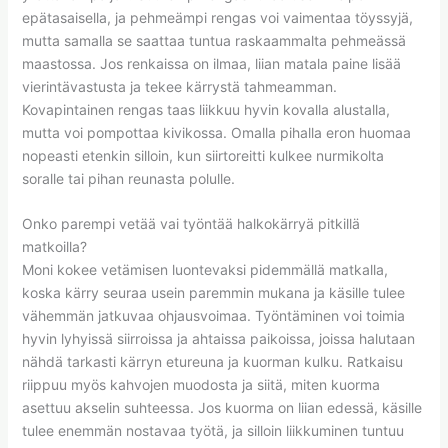
epätasaisella, ja pehmeämpi rengas voi vaimentaa töyssyjä,
mutta samalla se saattaa tuntua raskaammalta pehmeässä
maastossa. Jos renkaissa on ilmaa, liian matala paine lisää
vierintävastusta ja tekee kärrystä tahmeamman.
Kovapintainen rengas taas liikkuu hyvin kovalla alustalla,
mutta voi pompottaa kivikossa. Omalla pihalla eron huomaa
nopeasti etenkin silloin, kun siirtoreitti kulkee nurmikolta
soralle tai pihan reunasta polulle.
Onko parempi vetää vai työntää halkokärryä pitkillä
matkoilla?
Moni kokee vetämisen luontevaksi pidemmällä matkalla,
koska kärry seuraa usein paremmin mukana ja käsille tulee
vähemmän jatkuvaa ohjausvoimaa. Työntäminen voi toimia
hyvin lyhyissä siirroissa ja ahtaissa paikoissa, joissa halutaan
nähdä tarkasti kärryn etureuna ja kuorman kulku. Ratkaisu
riippuu myös kahvojen muodosta ja siitä, miten kuorma
asettuu akselin suhteessa. Jos kuorma on liian edessä, käsille
tulee enemmän nostavaa työtä, ja silloin liikkuminen tuntuu