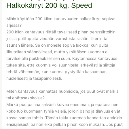
Halkokärryt 200 kg, Speed
Mihin käyttöön 200 kilon kantavuuden halkokärryt sopivat
arjessa?
200 kilon kantavuus riittää tavallisesti pihan perussiirtoihin,
joissa polttopuita viedään varastosta sisään, liiteriin tai
saunan lähelle. Se on monelle sopiva luokka, kun puita
liikutellaan säännöllisesti, mutta yksittäisen kuorman ei
tarvitse olla poikkeuksellisen suuri. Käytännössä kantavuus
tukee sitä, että kuormia voi suunnitella järkevästi ja siirtoja
tehdä vähemmän, kun kuorma pystytään kasaamaan
huolellisesti ja tasapainoisesti.
Miten kantavuus kannattaa huomioida, jos puut ovat märkiä
tai epätasakokoisia?
Märkä puu painaa selvästi kuivaa enemmän, ja epätasainen
koko tuo kuormaan tyhjiä välejä, jolloin paino ja tilavuus eivät
kasva samaa tahtia. Tämän takia kuormaa kannattaa arvioida
ensisijaisesti painon eikä pelkän pinon koon mukaan. Jos puut