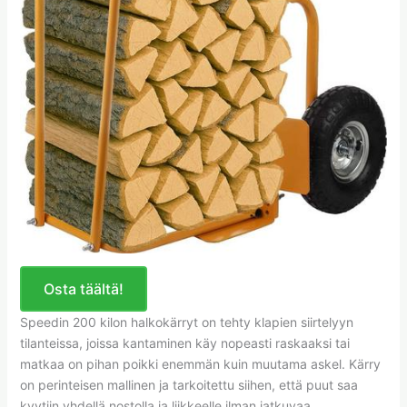
Osta täältä!
Speedin 200 kilon halkokärryt on tehty klapien siirtelyyn
tilanteissa, joissa kantaminen käy nopeasti raskaaksi tai
matkaa on pihan poikki enemmän kuin muutama askel. Kärry
on perinteisen mallinen ja tarkoitettu siihen, että puut saa
kyytiin yhdellä nostolla ja liikkeelle ilman jatkuvaa