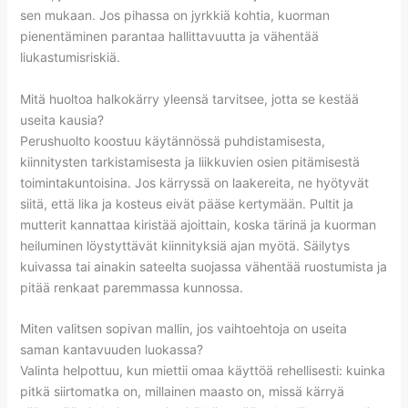
sen mukaan. Jos pihassa on jyrkkiä kohtia, kuorman
pienentäminen parantaa hallittavuutta ja vähentää
liukastumisriskiä.
Mitä huoltoa halkokärry yleensä tarvitsee, jotta se kestää
useita kausia?
Perushuolto koostuu käytännössä puhdistamisesta,
kiinnitysten tarkistamisesta ja liikkuvien osien pitämisestä
toimintakuntoisina. Jos kärryssä on laakereita, ne hyötyvät
siitä, että lika ja kosteus eivät pääse kertymään. Pultit ja
mutterit kannattaa kiristää ajoittain, koska tärinä ja kuorman
heiluminen löystyttävät kiinnityksiä ajan myötä. Säilytys
kuivassa tai ainakin sateelta suojassa vähentää ruostumista ja
pitää renkaat paremmassa kunnossa.
Miten valitsen sopivan mallin, jos vaihtoehtoja on useita
saman kantavuuden luokassa?
Valinta helpottuu, kun miettii omaa käyttöä rehellisesti: kuinka
pitkä siirtomatka on, millainen maasto on, missä kärryä