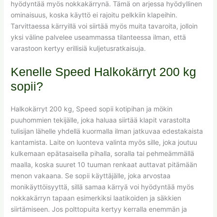
hyödyntää myös nokkakärrynä. Tämä on arjessa hyödyllinen
ominaisuus, koska käyttö ei rajoitu pelkkiin klapeihin.
Tarvittaessa kärryillä voi siirtää myös muita tavaroita, jolloin
yksi väline palvelee useammassa tilanteessa ilman, että
varastoon kertyy erillisiä kuljetusratkaisuja.
Kenelle Speed Halkokärryt 200 kg
sopii?
Halkokärryt 200 kg, Speed sopii kotipihan ja mökin
puuhommien tekijälle, joka haluaa siirtää klapit varastolta
tulisijan lähelle yhdellä kuormalla ilman jatkuvaa edestakaista
kantamista. Laite on luonteva valinta myös sille, joka joutuu
kulkemaan epätasaisella pihalla, soralla tai pehmeämmällä
maalla, koska suuret 10 tuuman renkaat auttavat pitämään
menon vakaana. Se sopii käyttäjälle, joka arvostaa
monikäyttöisyyttä, sillä samaa kärryä voi hyödyntää myös
nokkakärryn tapaan esimerkiksi laatikoiden ja säkkien
siirtämiseen. Jos polttopuita kertyy kerralla enemmän ja