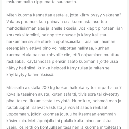
raskaammalta riippumatta suunnasta.
Miten kuorma kannattaa asetella, jotta kärry pysyy vakaana?
Vakaus paranee, kun painavin osa kuormasta asettuu
mahdollisimman alas ja lähelle akselia. Jos klapit pinotaan liian
korkeaksi torniksi, painopiste nousee ja kärry kallistuu
herkemmin sivulle etenkin epätasaisella. Tasainen, hieman
eteenpäin viettävä pino voi helpottaa hallintaa, kunhan
kuorma ei ala painaa kahvoille niin, että ohjaaminen muuttuu
raskaaksi. Käytännössä pienikin säätö kuorman sijoittelussa
näkyy heti siinä, kuinka helposti kärry rullaa ja miten se
käyttäytyy käännöksissä.
Millaisella alustalla 200 kg luokan halkokärry toimii parhaiten?
Kova ja tasainen alusta, kuten asfaltti, tiivis sora tai kivetetty
piha, tekee liikkumisesta kevyintä. Nurmikko, pehmeä maa ja
routakuopat lisäävät vastusta ja voivat saada renkaat
uppoamaan, jolloin kuormaa joutuu hallitsemaan enemmän
käsivoimin. Metsäpohjalla tai polulla kulkeminen onnistuu
usein, jos reitti on kohtuullisen tasainen ja kuorma mitoitetaan