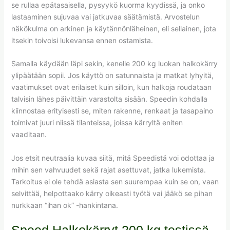
se rullaa epätasaisella, pysyykö kuorma kyydissä, ja onko
lastaaminen sujuvaa vai jatkuvaa säätämistä. Arvostelun
näkökulma on arkinen ja käytännönläheinen, eli sellainen, jota
itsekin toivoisi lukevansa ennen ostamista.
Samalla käydään läpi sekin, kenelle 200 kg luokan halkokärry
ylipäätään sopii. Jos käyttö on satunnaista ja matkat lyhyitä,
vaatimukset ovat erilaiset kuin silloin, kun halkoja roudataan
talvisin lähes päivittäin varastolta sisään. Speedin kohdalla
kiinnostaa erityisesti se, miten rakenne, renkaat ja tasapaino
toimivat juuri niissä tilanteissa, joissa kärryltä eniten
vaaditaan.
Jos etsit neutraalia kuvaa siitä, mitä Speedistä voi odottaa ja
mihin sen vahvuudet sekä rajat asettuvat, jatka lukemista.
Tarkoitus ei ole tehdä asiasta sen suurempaa kuin se on, vaan
selvittää, helpottaako kärry oikeasti työtä vai jääkö se pihan
nurkkaan “ihan ok” -hankintana.