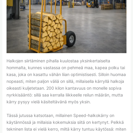
Halkojen siirtäminen pihalla kuulostaa yksinkertaiselta
hommalta, kunnes vastassa on pehmeä maa, kapea polku tai
kasa, joka on kasattu vähän liian optimistisesti. Silloin huomaa
nopeasti, miten paljon väliä on sillä, millaisella kärryllä halkoja
oikeasti kuljetetaan. 200 kilon kantavuus on monelle sopiva
nyrkkisääntö: sillä saa kerralla liikkeelle reilun määrän, mutta
kärry pysyy vielä käsiteltävänä myös yksin.
Tässä jutussa katsotaan, millainen Speed-halkokärry on
käytännössä ja millaisia kokemuksia siitä on kertynyt. Pelkkä
tekninen lista ei vielä kerro, miltä kärry tuntuu käytössä: miten