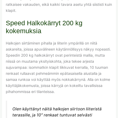
ratkaisee vakauden, eikä kaikki tavara asetu yhtä siististi kuin
klapit.
Speed Halkokärryt 200 kg
kokemuksia
Halkojen siirtäminen pihalla ja liiterin ympärillä on niitä
askareita, joissa apuvälineen käytännöllisyys näkyy nopeasti.
Speedin 200 kg halkokärryt ovat perinteistä mallia, mutta
niissä on muutama yksityiskohta, joka tekee arjesta
sujuvampaa: isommatkin klapit liikkuvat kerralla, 10 tuuman
renkaat rullaavat pehmeämmin epätasaisella alustalla ja
samaa runkoa voi käyttää myös nokkakärrynä. Alla on kolme
käyttäjäkokemusta, joissa kärryjä on kokeiltu tavallisissa
pihahommissa eri tilanteissa.
Olen käyttänyt näitä halkojen siirtoon liiteristä
terassille, ja 10″ renkaat tuntuvat selvästi