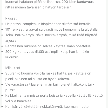
kuormat halutaan pitää hallinnassa, 200 kilon kantavuus
riittää monen tavallisen pihatyön tarpeisiin.
Plussat
Helpottaa isompienkin klapimäärien siirtämistä kerralla.
10″ renkaat rullaavat sujuvasti myös huonommalla alustalla.
Toimii halkokärryn lisäksi nokkakärrynä, mikä lisää käyttöä
arjessa.
Perinteinen rakenne on selkeä käyttää ilman opettelua.
200 kg kantavuus riittää useimpiin kotipihan ja mökin
kuormiin.
Miinukset
Suurehko kuorma voi olla raskas hallita, jos käyttäjä on
pienikokoinen tai alusta on hyvin kalteva.
Vie varastossa tilaa enemmän kuin pienet halkokorit tai -
pussit.
Kaikkein ahtaimmissa portaikoissa ja kapeilla käytävillä käyttö
voi olla hankalaa.
Kun kärryä käytetään nokkakärrynä, kuorman muoto