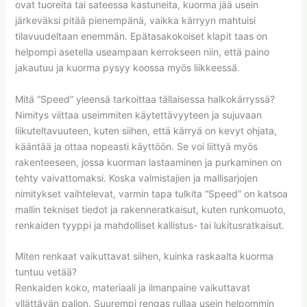
ovat tuoreita tai sateessa kastuneita, kuorma jää usein
järkeväksi pitää pienempänä, vaikka kärryyn mahtuisi
tilavuudeltaan enemmän. Epätasakokoiset klapit taas on
helpompi asetella useampaan kerrokseen niin, että paino
jakautuu ja kuorma pysyy koossa myös liikkeessä.
Mitä “Speed” yleensä tarkoittaa tällaisessa halkokärryssä?
Nimitys viittaa useimmiten käytettävyyteen ja sujuvaan
liikuteltavuuteen, kuten siihen, että kärryä on kevyt ohjata,
kääntää ja ottaa nopeasti käyttöön. Se voi liittyä myös
rakenteeseen, jossa kuorman lastaaminen ja purkaminen on
tehty vaivattomaksi. Koska valmistajien ja mallisarjojen
nimitykset vaihtelevat, varmin tapa tulkita “Speed” on katsoa
mallin tekniset tiedot ja rakenneratkaisut, kuten runkomuoto,
renkaiden tyyppi ja mahdolliset kallistus- tai lukitusratkaisut.
Miten renkaat vaikuttavat siihen, kuinka raskaalta kuorma
tuntuu vetää?
Renkaiden koko, materiaali ja ilmanpaine vaikuttavat
yllättävän paljon. Suurempi rengas rullaa usein helpommin