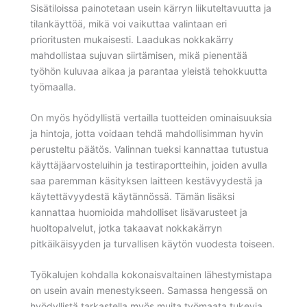
Sisätiloissa painotetaan usein kärryn liikuteltavuutta ja
tilankäyttöä, mikä voi vaikuttaa valintaan eri
prioritusten mukaisesti. Laadukas nokkakärry
mahdollistaa sujuvan siirtämisen, mikä pienentää
työhön kuluvaa aikaa ja parantaa yleistä tehokkuutta
työmaalla.
On myös hyödyllistä vertailla tuotteiden ominaisuuksia
ja hintoja, jotta voidaan tehdä mahdollisimman hyvin
perusteltu päätös. Valinnan tueksi kannattaa tutustua
käyttäjäarvosteluihin ja testiraportteihin, joiden avulla
saa paremman käsityksen laitteen kestävyydestä ja
käytettävyydestä käytännössä. Tämän lisäksi
kannattaa huomioida mahdolliset lisävarusteet ja
huoltopalvelut, jotka takaavat nokkakärryn
pitkäikäisyyden ja turvallisen käytön vuodesta toiseen.
Työkalujen kohdalla kokonaisvaltainen lähestymistapa
on usein avain menestykseen. Samassa hengessä on
hyödyllistä tarkastella myös muita työmaata tukevia