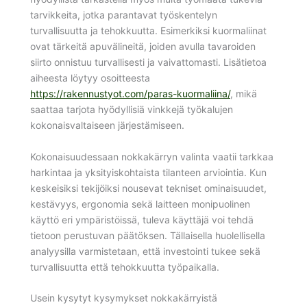
tarvikkeita, jotka parantavat työskentelyn
turvallisuutta ja tehokkuutta. Esimerkiksi kuormaliinat
ovat tärkeitä apuvälineitä, joiden avulla tavaroiden
siirto onnistuu turvallisesti ja vaivattomasti. Lisätietoa
aiheesta löytyy osoitteesta
https://rakennustyot.com/paras-kuormaliina/
, mikä
saattaa tarjota hyödyllisiä vinkkejä työkalujen
kokonaisvaltaiseen järjestämiseen.
Kokonaisuudessaan nokkakärryn valinta vaatii tarkkaa
harkintaa ja yksityiskohtaista tilanteen arviointia. Kun
keskeisiksi tekijöiksi nousevat tekniset ominaisuudet,
kestävyys, ergonomia sekä laitteen monipuolinen
käyttö eri ympäristöissä, tuleva käyttäjä voi tehdä
tietoon perustuvan päätöksen. Tällaisella huolellisella
analyysilla varmistetaan, että investointi tukee sekä
turvallisuutta että tehokkuutta työpaikalla.
Usein kysytyt kysymykset nokkakärryistä