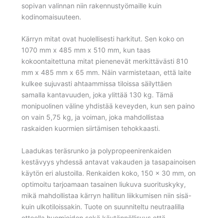
sopivan valinnan niin rakennustyömaille kuin
kodinomaisuuteen.
Kärryn mitat ovat huolellisesti harkitut. Sen koko on
1070 mm x 485 mm x 510 mm, kun taas
kokoontaitettuna mitat pienenevät merkittävästi 810
mm x 485 mm x 65 mm. Näin varmistetaan, että laite
kulkee sujuvasti ahtaammissa tiloissa säilyttäen
samalla kantavuuden, joka ylittää 130 kg. Tämä
monipuolinen väline yhdistää keveyden, kun sen paino
on vain 5,75 kg, ja voiman, joka mahdollistaa
raskaiden kuormien siirtämisen tehokkaasti.
Laadukas teräsrunko ja polypropeenirenkaiden
kestävyys yhdessä antavat vakauden ja tasapainoisen
käytön eri alustoilla. Renkaiden koko, 150 x 30 mm, on
optimoitu tarjoamaan tasainen liukuva suorituskyky,
mikä mahdollistaa kärryn hallitun liikkumisen niin sisä-
kuin ulkotiloissakin. Tuote on suunniteltu neutraalilla
otteella huomioiden sekä käytännöllisyys että