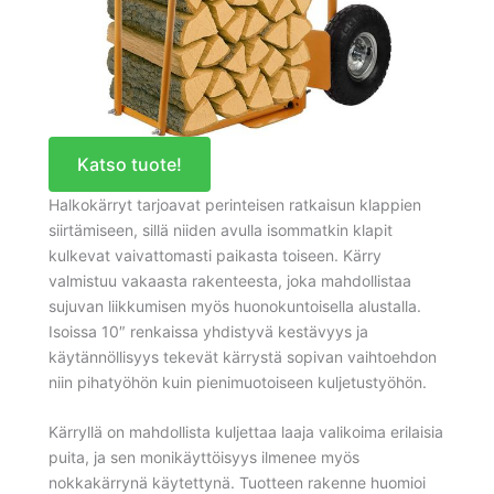
Katso tuote!
Halkokärryt tarjoavat perinteisen ratkaisun klappien
siirtämiseen, sillä niiden avulla isommatkin klapit
kulkevat vaivattomasti paikasta toiseen. Kärry
valmistuu vakaasta rakenteesta, joka mahdollistaa
sujuvan liikkumisen myös huonokuntoisella alustalla.
Isoissa 10″ renkaissa yhdistyvä kestävyys ja
käytännöllisyys tekevät kärrystä sopivan vaihtoehdon
niin pihatyöhön kuin pienimuotoiseen kuljetustyöhön.
Kärryllä on mahdollista kuljettaa laaja valikoima erilaisia
puita, ja sen monikäyttöisyys ilmenee myös
nokkakärrynä käytettynä. Tuotteen rakenne huomioi