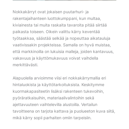
Nokkakärryt ovat jokaisen puutarhuri- ja
rakentajaihanteen luottokumppani, kun multaa,
kiviainesta tai muita raskaita tavaroita pitää siirtää
paikasta toiseen. Oikein valittu kärry keventää
työtaakkaa, säästää selkää ja nopeuttaa aikatauluja
vaativissakin projekteissa. Samalla on hyvä muistaa,
että markkinoilla on lukuisia malleja, joiden kantavuus,
vakavuus ja käyttömukavuus voivat vaihdella
merkittävästi.
Alapuolella arvioimme viisi eri nokkakärrymallia eri
hintaluokista ja käyttötarkoituksista. Keskitymme
kuormakapasiteetin lisäksi rakenteen tukevoihin,
pyöräratkaisuihin, materiaalivalintoihin sekä
ajettavuuteen vaihtelevilla alustoilla. Vertailun
tavoitteena on tarjota kattava ja puolueeton kuva siitä,
mikä kärry sopii parhaiten omiin tarpeisiin.