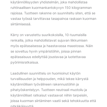
käytännöllisyyden yhdistelmän, joka mahdollistaa
ruhtinaallisen kuormankantokyvyn 150 kilogramman
rajoissa. Tuotteen rakenne on suunniteltu siten, että se
vastaa työssä tarvittavaa tasapainoa raskaan kuorman
siirtämisessä.
Kärry on varustettu suurikokoisilla, 10-tuumaisilla
renkailla, jotka mahdollistavat sujuvan liikkumisen
myös epätasaisessa ja haastavassa maastossa. Näin
se soveltuu hyvin ympäristöihin, joissa pinnan
epätasaisuus edellyttää joustavaa ja luotettavaa
pyörimisratkaisua.
Laadullinen suunnittelu on huomioinut käytön
turvallisuuden ja helppouden, mikä tekee kärrystä
käytännöllisen työvälineen rakennustöihin ja
pihatyöskentelyyn. Tuotteen neutraali muotoilu ja
käytännölliset ratkaisut vastaavat niihin tarpeisiin,
joissa kuorman siirtäminen vaatii sekä tehokkuutta että
pitkäikäisyyttä.