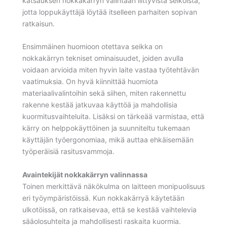
katsauksen nokkakärryn valintaan liittyvistä seikoista,
jotta loppukäyttäjä löytää itselleen parhaiten sopivan
ratkaisun.
Ensimmäinen huomioon otettava seikka on
nokkakärryn tekniset ominaisuudet, joiden avulla
voidaan arvioida miten hyvin laite vastaa työtehtävän
vaatimuksia. On hyvä kiinnittää huomiota
materiaalivalintoihin sekä siihen, miten rakennettu
rakenne kestää jatkuvaa käyttöä ja mahdollisia
kuormitusvaihteluita. Lisäksi on tärkeää varmistaa, että
kärry on helppokäyttöinen ja suunniteltu tukemaan
käyttäjän työergonomiaa, mikä auttaa ehkäisemään
työperäisiä rasitusvammoja.
Avaintekijät nokkakärryn valinnassa
Toinen merkittävä näkökulma on laitteen monipuolisuus
eri työympäristöissä. Kun nokkakärryä käytetään
ulkotöissä, on ratkaisevaa, että se kestää vaihtelevia
sääolosuhteita ja mahdollisesti raskaita kuormia.