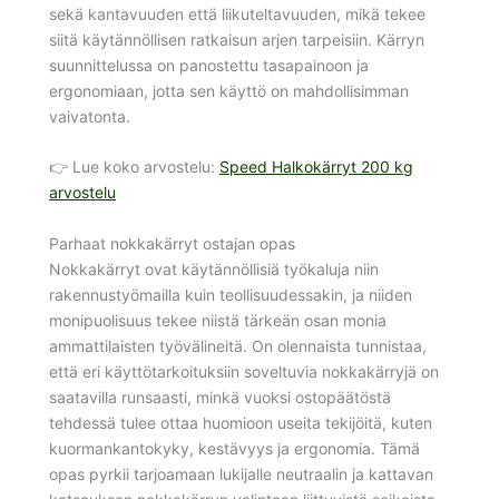
sekä kantavuuden että liikuteltavuuden, mikä tekee
siitä käytännöllisen ratkaisun arjen tarpeisiin. Kärryn
suunnittelussa on panostettu tasapainoon ja
ergonomiaan, jotta sen käyttö on mahdollisimman
vaivatonta.
👉 Lue koko arvostelu:
Speed Halkokärryt 200 kg
arvostelu
Parhaat nokkakärryt ostajan opas
Nokkakärryt ovat käytännöllisiä työkaluja niin
rakennustyömailla kuin teollisuudessakin, ja niiden
monipuolisuus tekee niistä tärkeän osan monia
ammattilaisten työvälineitä. On olennaista tunnistaa,
että eri käyttötarkoituksiin soveltuvia nokkakärryjä on
saatavilla runsaasti, minkä vuoksi ostopäätöstä
tehdessä tulee ottaa huomioon useita tekijöitä, kuten
kuormankantokyky, kestävyys ja ergonomia. Tämä
opas pyrkii tarjoamaan lukijalle neutraalin ja kattavan