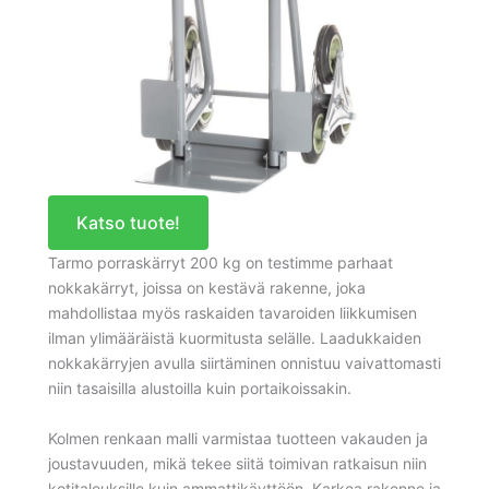
Katso tuote!
Tarmo porraskärryt 200 kg on testimme parhaat
nokkakärryt, joissa on kestävä rakenne, joka
mahdollistaa myös raskaiden tavaroiden liikkumisen
ilman ylimääräistä kuormitusta selälle. Laadukkaiden
nokkakärryjen avulla siirtäminen onnistuu vaivattomasti
niin tasaisilla alustoilla kuin portaikoissakin.
Kolmen renkaan malli varmistaa tuotteen vakauden ja
joustavuuden, mikä tekee siitä toimivan ratkaisun niin
kotitalouksille kuin ammattikäyttöön. Karkea rakenne ja