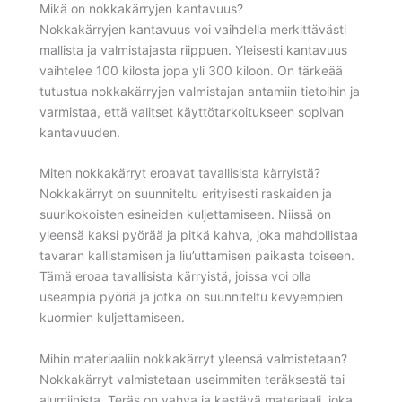
Mikä on nokkakärryjen kantavuus?
Nokkakärryjen kantavuus voi vaihdella merkittävästi
mallista ja valmistajasta riippuen. Yleisesti kantavuus
vaihtelee 100 kilosta jopa yli 300 kiloon. On tärkeää
tutustua nokkakärryjen valmistajan antamiin tietoihin ja
varmistaa, että valitset käyttötarkoitukseen sopivan
kantavuuden.
Miten nokkakärryt eroavat tavallisista kärryistä?
Nokkakärryt on suunniteltu erityisesti raskaiden ja
suurikokoisten esineiden kuljettamiseen. Niissä on
yleensä kaksi pyörää ja pitkä kahva, joka mahdollistaa
tavaran kallistamisen ja liu’uttamisen paikasta toiseen.
Tämä eroaa tavallisista kärryistä, joissa voi olla
useampia pyöriä ja jotka on suunniteltu kevyempien
kuormien kuljettamiseen.
Mihin materiaaliin nokkakärryt yleensä valmistetaan?
Nokkakärryt valmistetaan useimmiten teräksestä tai
alumiinista. Teräs on vahva ja kestävä materiaali, joka