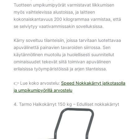
Tuotteen umpikumipyörät varmistavat liikkumisen
myös vaihtelevissa alustoissa, ja laitteen
kokonaiskantavuus 200 kilogrammaa varmistaa, että
se selviytyy vaativammissakin sovelluksissa.
Kärry soveltuu tilanteisiin, joissa tarvitaan luotettavaa
apuvälinettä painavien tavaroiden siirrossa. Sen
käytännöllinen muotoilu ja huolellisesti suunnitellut
ominaisuudet tekevät siitä toimivan apuvälineen
erilaisissa työympäristöissä ja arjen tilanteissa.
👉 Lue koko arvostelu:
Speed Nokkakärryt jatkotasolla
ja umpikumipyörillä arvostelu
4. Tarmo Halkokärryt 150 kg – Edulliset nokkakärryt