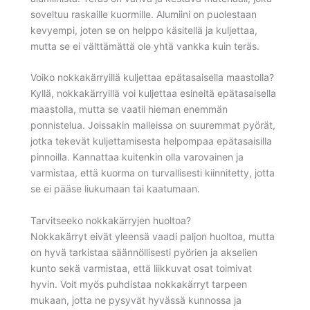
soveltuu raskaille kuormille. Alumiini on puolestaan
kevyempi, joten se on helppo käsitellä ja kuljettaa,
mutta se ei välttämättä ole yhtä vankka kuin teräs.
Voiko nokkakärryillä kuljettaa epätasaisella maastolla?
Kyllä, nokkakärryillä voi kuljettaa esineitä epätasaisella
maastolla, mutta se vaatii hieman enemmän
ponnistelua. Joissakin malleissa on suuremmat pyörät,
jotka tekevät kuljettamisesta helpompaa epätasaisilla
pinnoilla. Kannattaa kuitenkin olla varovainen ja
varmistaa, että kuorma on turvallisesti kiinnitetty, jotta
se ei pääse liukumaan tai kaatumaan.
Tarvitseeko nokkakärryjen huoltoa?
Nokkakärryt eivät yleensä vaadi paljon huoltoa, mutta
on hyvä tarkistaa säännöllisesti pyörien ja akselien
kunto sekä varmistaa, että liikkuvat osat toimivat
hyvin. Voit myös puhdistaa nokkakärryt tarpeen
mukaan, jotta ne pysyvät hyvässä kunnossa ja