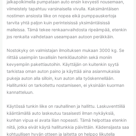
jalkapolkimella pumpataan auto ensin kevyesti nousemaan,
viimeistely tapahtuu varsinaisella vivulla. Kaksimäntäisen
nostimen ansiosta liike on nopea eikä pumppauskertoja
tarvita yhtä paljon kuin perinteisissä yksimäntäisissä
malleissa. Tämä tekee renkaanvaihdosta ripeämpää, etenkin
jos renkaita vaihdetaan useampaan autoon peräkkäin.
Nostokyky on valmistajan ilmoituksen mukaan 3000 kg. Se
riittää useimpiin tavallisiin henkilöautoihin sekä moniin
kevyempiin pakettiautoihin. Käyttäjän on kuitenkin syytä
tarkistaa oman auton paino ja käyttää aina asianmukaisia
pukeja auton alla silloin, kun auton alla työskennellään.
Hallitunkki on tarkoitettu nostamiseen, ei yksinään kuorman
kannatteluun.
Käytössä tunkin liike on rauhallinen ja hallittu. Laskuventtiiliä
kääntämällä auto laskeutuu tasaisesti ilman nykäyksiä,
kunhan vipua ei avata liian nopeasti. Tämä helpottaa etenkin
niitä, jotka eivät käytä hallitunkkia päivittäin. Kädensijasta saa
kohtuullisen hyvän otteen ja laitetta on helppo liikutella