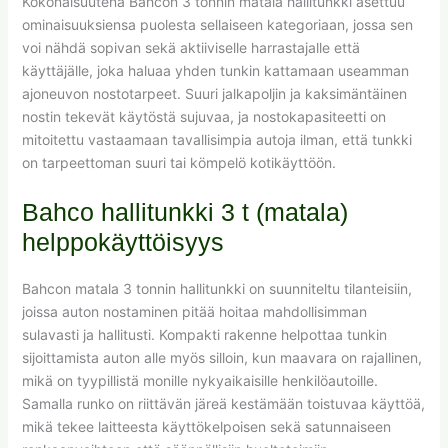
Kokonaisuutena Bahcon 3 tonnin matala hallitunkki asettuu
ominaisuuksiensa puolesta sellaiseen kategoriaan, jossa sen
voi nähdä sopivan sekä aktiiviselle harrastajalle että
käyttäjälle, joka haluaa yhden tunkin kattamaan useamman
ajoneuvon nostotarpeet. Suuri jalkapoljin ja kaksimäntäinen
nostin tekevät käytöstä sujuvaa, ja nostokapasiteetti on
mitoitettu vastaamaan tavallisimpia autoja ilman, että tunkki
on tarpeettoman suuri tai kömpelö kotikäyttöön.
Bahco hallitunkki 3 t (matala)
helppokäyttöisyys
Bahcon matala 3 tonnin hallitunkki on suunniteltu tilanteisiin,
joissa auton nostaminen pitää hoitaa mahdollisimman
sulavasti ja hallitusti. Kompakti rakenne helpottaa tunkin
sijoittamista auton alle myös silloin, kun maavara on rajallinen,
mikä on tyypillistä monille nykyaikaisille henkilöautoille.
Samalla runko on riittävän järeä kestämään toistuvaa käyttöä,
mikä tekee laitteesta käyttökelpoisen sekä satunnaiseen