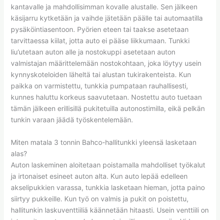
kantavalle ja mahdollisimman kovalle alustalle. Sen jälkeen
käsijarru kytketään ja vaihde jätetään päälle tai automaatilla
pysäköintiasentoon. Pyörien eteen tai taakse asetetaan
tarvittaessa kiilat, jotta auto ei pääse liikkumaan. Tunkki
liu’utetaan auton alle ja nostokuppi asetetaan auton
valmistajan määrittelemään nostokohtaan, joka löytyy usein
kynnyskoteloiden läheltä tai alustan tukirakenteista. Kun
paikka on varmistettu, tunkkia pumpataan rauhallisesti,
kunnes haluttu korkeus saavutetaan. Nostettu auto tuetaan
tämän jälkeen erillisillä pukitetuilla autonostimilla, eikä pelkän
tunkin varaan jäädä työskentelemään.
Miten matala 3 tonnin Bahco-hallitunkki yleensä lasketaan
alas?
Auton laskeminen aloitetaan poistamalla mahdolliset työkalut
ja irtonaiset esineet auton alta. Kun auto lepää edelleen
akselipukkien varassa, tunkkia lasketaan hieman, jotta paino
siirtyy pukkeille. Kun työ on valmis ja pukit on poistettu,
hallitunkin laskuventtiiliä käännetään hitaasti. Usein venttiili on