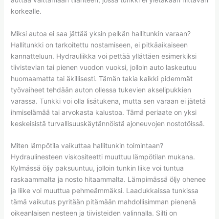
korkealle.
Miksi autoa ei saa jättää yksin pelkän hallitunkin varaan?
Hallitunkki on tarkoitettu nostamiseen, ei pitkäaikaiseen
kannatteluun. Hydrauliikka voi pettää yllättäen esimerkiksi
tiivistevian tai pienen vuodon vuoksi, jolloin auto laskeutuu
huomaamatta tai äkillisesti. Tämän takia kaikki pidemmät
työvaiheet tehdään auton ollessa tukevien akselipukkien
varassa. Tunkki voi olla lisätukena, mutta sen varaan ei jätetä
ihmiselämää tai arvokasta kalustoa. Tämä periaate on yksi
keskeisistä turvallisuuskäytännöistä ajoneuvojen nostotöissä.
Miten lämpötila vaikuttaa hallitunkin toimintaan?
Hydraulinesteen viskositeetti muuttuu lämpötilan mukana.
Kylmässä öljy paksuuntuu, jolloin tunkin liike voi tuntua
raskaammalta ja nosto hitaammalta. Lämpimässä öljy ohenee
ja liike voi muuttua pehmeämmäksi. Laadukkaissa tunkissa
tämä vaikutus pyritään pitämään mahdollisimman pienenä
oikeanlaisen nesteen ja tiivisteiden valinnalla. Silti on