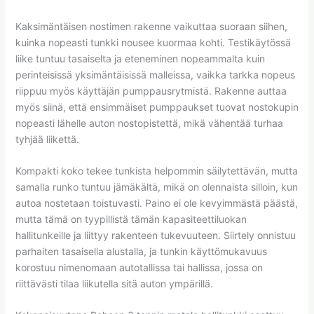
Kaksimäntäisen nostimen rakenne vaikuttaa suoraan siihen,
kuinka nopeasti tunkki nousee kuormaa kohti. Testikäytössä
liike tuntuu tasaiselta ja eteneminen nopeammalta kuin
perinteisissä yksimäntäisissä malleissa, vaikka tarkka nopeus
riippuu myös käyttäjän pumppausrytmistä. Rakenne auttaa
myös siinä, että ensimmäiset pumppaukset tuovat nostokupin
nopeasti lähelle auton nostopistettä, mikä vähentää turhaa
tyhjää liikettä.
Kompakti koko tekee tunkista helpommin säilytettävän, mutta
samalla runko tuntuu jämäkältä, mikä on olennaista silloin, kun
autoa nostetaan toistuvasti. Paino ei ole kevyimmästä päästä,
mutta tämä on tyypillistä tämän kapasiteettiluokan
hallitunkeille ja liittyy rakenteen tukevuuteen. Siirtely onnistuu
parhaiten tasaisella alustalla, ja tunkin käyttömukavuus
korostuu nimenomaan autotallissa tai hallissa, jossa on
riittävästi tilaa liikutella sitä auton ympärillä.