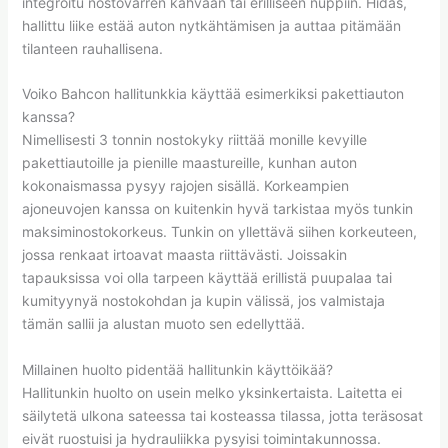
integroitu nostovarren kahvaan tai erilliseen nuppiin. Hidas,
hallittu liike estää auton nytkähtämisen ja auttaa pitämään
tilanteen rauhallisena.
Voiko Bahcon hallitunkkia käyttää esimerkiksi pakettiauton
kanssa?
Nimellisesti 3 tonnin nostokyky riittää monille kevyille
pakettiautoille ja pienille maastureille, kunhan auton
kokonaismassa pysyy rajojen sisällä. Korkeampien
ajoneuvojen kanssa on kuitenkin hyvä tarkistaa myös tunkin
maksiminostokorkeus. Tunkin on yllettävä siihen korkeuteen,
jossa renkaat irtoavat maasta riittävästi. Joissakin
tapauksissa voi olla tarpeen käyttää erillistä puupalaa tai
kumityynyä nostokohdan ja kupin välissä, jos valmistaja
tämän sallii ja alustan muoto sen edellyttää.
Millainen huolto pidentää hallitunkin käyttöikää?
Hallitunkin huolto on usein melko yksinkertaista. Laitetta ei
säilytetä ulkona sateessa tai kosteassa tilassa, jotta teräsosat
eivät ruostuisi ja hydrauliikka pysyisi toimintakunnossa.