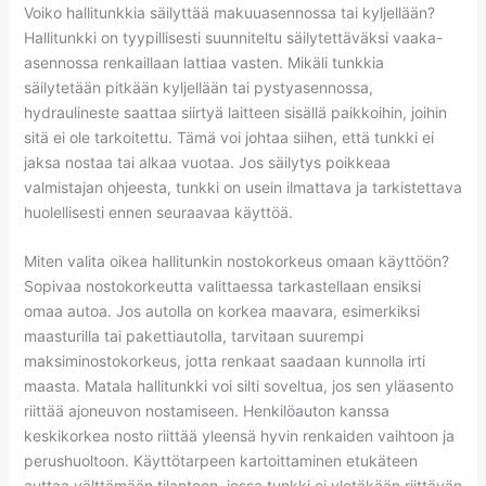
Voiko hallitunkkia säilyttää makuuasennossa tai kyljellään?
Hallitunkki on tyypillisesti suunniteltu säilytettäväksi vaaka-
asennossa renkaillaan lattiaa vasten. Mikäli tunkkia
säilytetään pitkään kyljellään tai pystyasennossa,
hydraulineste saattaa siirtyä laitteen sisällä paikkoihin, joihin
sitä ei ole tarkoitettu. Tämä voi johtaa siihen, että tunkki ei
jaksa nostaa tai alkaa vuotaa. Jos säilytys poikkeaa
valmistajan ohjeesta, tunkki on usein ilmattava ja tarkistettava
huolellisesti ennen seuraavaa käyttöä.
Miten valita oikea hallitunkin nostokorkeus omaan käyttöön?
Sopivaa nostokorkeutta valittaessa tarkastellaan ensiksi
omaa autoa. Jos autolla on korkea maavara, esimerkiksi
maasturilla tai pakettiautolla, tarvitaan suurempi
maksiminostokorkeus, jotta renkaat saadaan kunnolla irti
maasta. Matala hallitunkki voi silti soveltua, jos sen yläasento
riittää ajoneuvon nostamiseen. Henkilöauton kanssa
keskikorkea nosto riittää yleensä hyvin renkaiden vaihtoon ja
perushuoltoon. Käyttötarpeen kartoittaminen etukäteen
auttaa välttämään tilanteen, jossa tunkki ei yletäkään riittävän