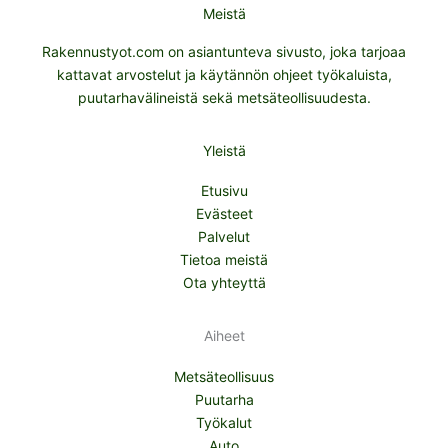
Meistä
Rakennustyot.com on asiantunteva sivusto, joka tarjoaa
kattavat arvostelut ja käytännön ohjeet työkaluista,
puutarhavälineistä sekä metsäteollisuudesta.
Yleistä
Etusivu
Evästeet
Palvelut
Tietoa meistä
Ota yhteyttä
Aiheet
Metsäteollisuus
Puutarha
Työkalut
Auto