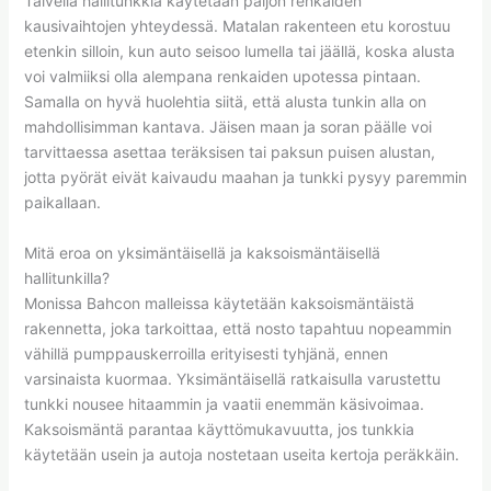
Talvella hallitunkkia käytetään paljon renkaiden
kausivaihtojen yhteydessä. Matalan rakenteen etu korostuu
etenkin silloin, kun auto seisoo lumella tai jäällä, koska alusta
voi valmiiksi olla alempana renkaiden upotessa pintaan.
Samalla on hyvä huolehtia siitä, että alusta tunkin alla on
mahdollisimman kantava. Jäisen maan ja soran päälle voi
tarvittaessa asettaa teräksisen tai paksun puisen alustan,
jotta pyörät eivät kaivaudu maahan ja tunkki pysyy paremmin
paikallaan.
Mitä eroa on yksimäntäisellä ja kaksoismäntäisellä
hallitunkilla?
Monissa Bahcon malleissa käytetään kaksoismäntäistä
rakennetta, joka tarkoittaa, että nosto tapahtuu nopeammin
vähillä pumppauskerroilla erityisesti tyhjänä, ennen
varsinaista kuormaa. Yksimäntäisellä ratkaisulla varustettu
tunkki nousee hitaammin ja vaatii enemmän käsivoimaa.
Kaksoismäntä parantaa käyttömukavuutta, jos tunkkia
käytetään usein ja autoja nostetaan useita kertoja peräkkäin.