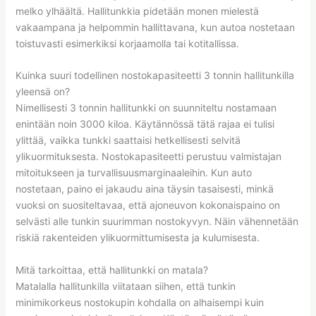
melko ylhäältä. Hallitunkkia pidetään monen mielestä
vakaampana ja helpommin hallittavana, kun autoa nostetaan
toistuvasti esimerkiksi korjaamolla tai kotitallissa.
Kuinka suuri todellinen nostokapasiteetti 3 tonnin hallitunkilla
yleensä on?
Nimellisesti 3 tonnin hallitunkki on suunniteltu nostamaan
enintään noin 3000 kiloa. Käytännössä tätä rajaa ei tulisi
ylittää, vaikka tunkki saattaisi hetkellisesti selvitä
ylikuormituksesta. Nostokapasiteetti perustuu valmistajan
mitoitukseen ja turvallisuusmarginaaleihin. Kun auto
nostetaan, paino ei jakaudu aina täysin tasaisesti, minkä
vuoksi on suositeltavaa, että ajoneuvon kokonaispaino on
selvästi alle tunkin suurimman nostokyvyn. Näin vähennetään
riskiä rakenteiden ylikuormittumisesta ja kulumisesta.
Mitä tarkoittaa, että hallitunkki on matala?
Matalalla hallitunkilla viitataan siihen, että tunkin
minimikorkeus nostokupin kohdalla on alhaisempi kuin