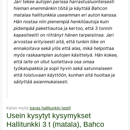
Jari tekee autojen parissa harrastusluonteisesti
hieman enemmänkin töitä ja käyttää Bahcon
matalaa hallitunkkia useamman eri auton kanssa.
Hän nostaa niin pienempiä henkilöautoja kuin
pidempää pakettiautoa ja kertoo, että 3 tonnin
kapasiteetti on riittänyt hänen tarpeisiinsa. Jari
arvostaa erityisesti sitä, että tunkin liike on
ennakoitava sekä ylös että alas, mikä helpottaa
myös raskaampien autojen käsittelyä. Hän kokee,
että laite on ollut luotettava osa omaa
työkalupakkia ja sopii hyvin sekä satunnaiseen
että toistuvaan käyttöön, kunhan sitä huoltaa ja
säilyttää asianmukaisesti.
Katso myös
paras hallitunkki testi!
Usein kysytyt kysymykset
Hallitunkki 3 t (matala), Bahco