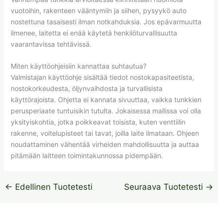
vuotoihin, rakenteen vääntymiin ja siihen, pysyykö auto
nostettuna tasaisesti ilman notkahduksia. Jos epävarmuutta
ilmenee, laitetta ei enää käytetä henkilöturvallisuutta
vaarantavissa tehtävissä.
Miten käyttöohjeisiin kannattaa suhtautua?
Valmistajan käyttöohje sisältää tiedot nostokapasiteetista,
nostokorkeudesta, öljynvaihdosta ja turvallisista
käyttörajoista. Ohjetta ei kannata sivuuttaa, vaikka tunkkien
perusperiaate tuntuisikin tutulta. Jokaisessa mallissa voi olla
yksityiskohtia, jotka poikkeavat toisista, kuten venttiilin
rakenne, voitelupisteet tai tavat, joilla laite ilmataan. Ohjeen
noudattaminen vähentää virheiden mahdollisuutta ja auttaa
pitämään laitteen toimintakunnossa pidempään.
←
Edellinen Tuotetesti
Seuraava Tuotetesti
→