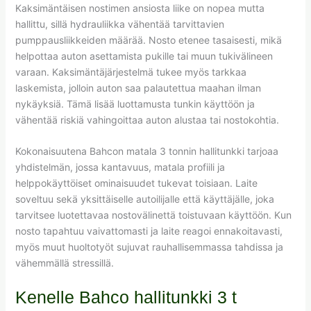
Kaksimäntäisen nostimen ansiosta liike on nopea mutta
hallittu, sillä hydrauliikka vähentää tarvittavien
pumppausliikkeiden määrää. Nosto etenee tasaisesti, mikä
helpottaa auton asettamista pukille tai muun tukivälineen
varaan. Kaksimäntäjärjestelmä tukee myös tarkkaa
laskemista, jolloin auton saa palautettua maahan ilman
nykäyksiä. Tämä lisää luottamusta tunkin käyttöön ja
vähentää riskiä vahingoittaa auton alustaa tai nostokohtia.
Kokonaisuutena Bahcon matala 3 tonnin hallitunkki tarjoaa
yhdistelmän, jossa kantavuus, matala profiili ja
helppokäyttöiset ominaisuudet tukevat toisiaan. Laite
soveltuu sekä yksittäiselle autoilijalle että käyttäjälle, joka
tarvitsee luotettavaa nostovälinettä toistuvaan käyttöön. Kun
nosto tapahtuu vaivattomasti ja laite reagoi ennakoitavasti,
myös muut huoltotyöt sujuvat rauhallisemmassa tahdissa ja
vähemmällä stressillä.
Kenelle Bahco hallitunkki 3 t