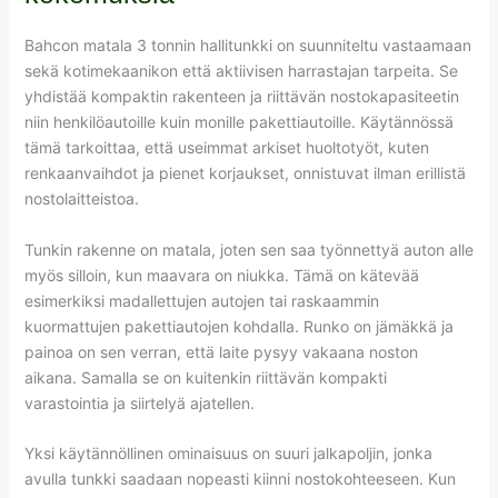
Bahcon matala 3 tonnin hallitunkki on suunniteltu vastaamaan
sekä kotimekaanikon että aktiivisen harrastajan tarpeita. Se
yhdistää kompaktin rakenteen ja riittävän nostokapasiteetin
niin henkilöautoille kuin monille pakettiautoille. Käytännössä
tämä tarkoittaa, että useimmat arkiset huoltotyöt, kuten
renkaanvaihdot ja pienet korjaukset, onnistuvat ilman erillistä
nostolaitteistoa.
Tunkin rakenne on matala, joten sen saa työnnettyä auton alle
myös silloin, kun maavara on niukka. Tämä on kätevää
esimerkiksi madallettujen autojen tai raskaammin
kuormattujen pakettiautojen kohdalla. Runko on jämäkkä ja
painoa on sen verran, että laite pysyy vakaana noston
aikana. Samalla se on kuitenkin riittävän kompakti
varastointia ja siirtelyä ajatellen.
Yksi käytännöllinen ominaisuus on suuri jalkapoljin, jonka
avulla tunkki saadaan nopeasti kiinni nostokohteeseen. Kun