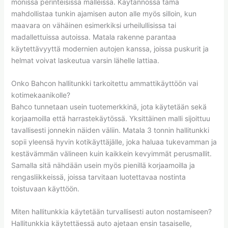
monissa perinteisissä malleissa. Käytännössä tämä
mahdollistaa tunkin ajamisen auton alle myös silloin, kun
maavara on vähäinen esimerkiksi urheilullisissa tai
madallettuissa autoissa. Matala rakenne parantaa
käytettävyyttä modernien autojen kanssa, joissa puskurit ja
helmat voivat laskeutua varsin lähelle lattiaa.
Onko Bahcon hallitunkki tarkoitettu ammattikäyttöön vai
kotimekaanikolle?
Bahco tunnetaan usein tuotemerkkinä, jota käytetään sekä
korjaamoilla että harrastekäytössä. Yksittäinen malli sijoittuu
tavallisesti jonnekin näiden väliin. Matala 3 tonnin hallitunkki
sopii yleensä hyvin kotikäyttäjälle, joka haluaa tukevamman ja
kestävämmän välineen kuin kaikkein kevyimmät perusmallit.
Samalla sitä nähdään usein myös pienillä korjaamoilla ja
rengasliikkeissä, joissa tarvitaan luotettavaa nostinta
toistuvaan käyttöön.
Miten hallitunkkia käytetään turvallisesti auton nostamiseen?
Hallitunkkia käytettäessä auto ajetaan ensin tasaiselle,