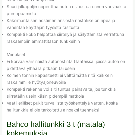
Suuri jalkapoljin nopeuttaa auton esinostoa ennen varsinaista
pumppaamista
Kaksimäntäisen nostimen ansiosta nostoliike on ripeä ja
vähentää käyttäjän fyysistä rasitusta
Kompakti koko helpottaa siirtelyä ja säilyttämistä verrattuna
raskaampiin ammattitason tunkkeihin
Miinukset
Ei korvaa varsinaista autonostinta tilanteissa, joissa autoa on
pidettävä ylhäällä pitkään tai usein
Kolmen tonnin kapasiteetti ei välttämättä riitä kaikkein
raskaimmille hyötyajoneuvoille
Kompakti rakenne voi silti tuntua painavalta, jos tunkkia
siirretään usein käsin pidempiä matkoja
Vaatii erilliset pukit turvallista työskentelyä varten, koska
hallitunkkia ei ole tarkoitettu ainoaksi tuennaksi
Bahco hallitunkki 3 t (matala)
kokemuksia