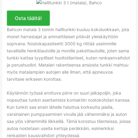
Osta täältä!
Bahcon matala 3 tonnin hallitunkki kuuluu kokoluokkaan, jota
monet harrastajat ja ammattilaiset pitävät yleiskäyttöön
sopivana. Nostokapasiteetti 3000 kg riittää useimmille
tavallisille henkilöautoille ja monille pakettiautoille, joten sama
tunkki kattaa tyypilliset huoltotilanteet, kuten renkaanvaihdot
ja perushuollot. Matalan rakenteensa ansiosta tunkki mahtuu
myös matalampien autojen alle ilman, että ajoneuvoa
tarvitsee erikseen korottaa.
Käytännön työssä erottuva piirre on suuri jalkapoljin, joka
nopeuttaa tunkin asettamista kontaktiin nostokohdan kanssa.
Kun tunkin saa ensin lähelle haluttua korkeutta jalalla,
varsinainen pumppaaminen vivulla jää vähemmäksi ja auton
saa ylös vähemmillä liikkeillä. Tämä korostuu tilanteissa, joissa
autoa nostetaan useita kertoja peräkkäin, esimerkiksi
renkaiden kausivaihdon yhteydessä.