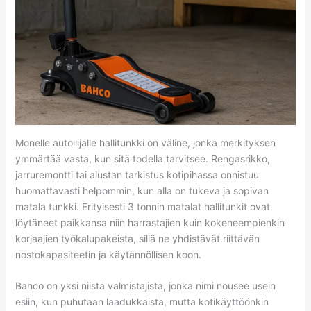
Monelle autoilijalle hallitunkki on väline, jonka merkityksen
ymmärtää vasta, kun sitä todella tarvitsee. Rengasrikko,
jarruremontti tai alustan tarkistus kotipihassa onnistuu
huomattavasti helpommin, kun alla on tukeva ja sopivan
matala tunkki. Erityisesti 3 tonnin matalat hallitunkit ovat
löytäneet paikkansa niin harrastajien kuin kokeneempienkin
korjaajien työkalupakeista, sillä ne yhdistävät riittävän
nostokapasiteetin ja käytännöllisen koon.
Bahco on yksi niistä valmistajista, jonka nimi nousee usein
esiin, kun puhutaan laadukkaista, mutta kotikäyttöönkin