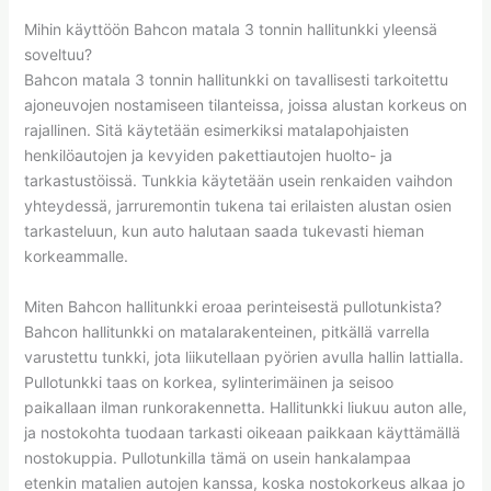
Mihin käyttöön Bahcon matala 3 tonnin hallitunkki yleensä
soveltuu?
Bahcon matala 3 tonnin hallitunkki on tavallisesti tarkoitettu
ajoneuvojen nostamiseen tilanteissa, joissa alustan korkeus on
rajallinen. Sitä käytetään esimerkiksi matalapohjaisten
henkilöautojen ja kevyiden pakettiautojen huolto- ja
tarkastustöissä. Tunkkia käytetään usein renkaiden vaihdon
yhteydessä, jarruremontin tukena tai erilaisten alustan osien
tarkasteluun, kun auto halutaan saada tukevasti hieman
korkeammalle.
Miten Bahcon hallitunkki eroaa perinteisestä pullotunkista?
Bahcon hallitunkki on matalarakenteinen, pitkällä varrella
varustettu tunkki, jota liikutellaan pyörien avulla hallin lattialla.
Pullotunkki taas on korkea, sylinterimäinen ja seisoo
paikallaan ilman runkorakennetta. Hallitunkki liukuu auton alle,
ja nostokohta tuodaan tarkasti oikeaan paikkaan käyttämällä
nostokuppia. Pullotunkilla tämä on usein hankalampaa
etenkin matalien autojen kanssa, koska nostokorkeus alkaa jo