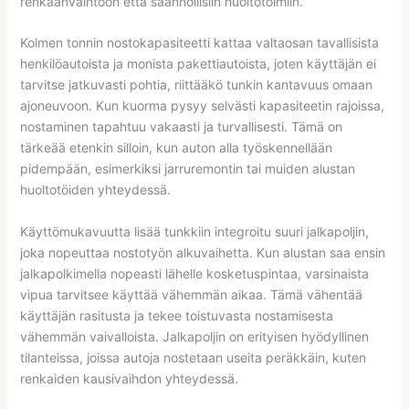
renkaanvaihtoon että säännöllisiin huoltotoimiin.
Kolmen tonnin nostokapasiteetti kattaa valtaosan tavallisista
henkilöautoista ja monista pakettiautoista, joten käyttäjän ei
tarvitse jatkuvasti pohtia, riittääkö tunkin kantavuus omaan
ajoneuvoon. Kun kuorma pysyy selvästi kapasiteetin rajoissa,
nostaminen tapahtuu vakaasti ja turvallisesti. Tämä on
tärkeää etenkin silloin, kun auton alla työskennellään
pidempään, esimerkiksi jarruremontin tai muiden alustan
huoltotöiden yhteydessä.
Käyttömukavuutta lisää tunkkiin integroitu suuri jalkapoljin,
joka nopeuttaa nostotyön alkuvaihetta. Kun alustan saa ensin
jalkapolkimella nopeasti lähelle kosketuspintaa, varsinaista
vipua tarvitsee käyttää vähemmän aikaa. Tämä vähentää
käyttäjän rasitusta ja tekee toistuvasta nostamisesta
vähemmän vaivalloista. Jalkapoljin on erityisen hyödyllinen
tilanteissa, joissa autoja nostetaan useita peräkkäin, kuten
renkaiden kausivaihdon yhteydessä.