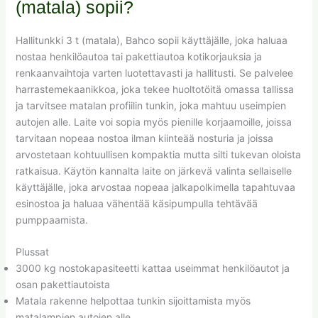
(matala) sopii?
Hallitunkki 3 t (matala), Bahco sopii käyttäjälle, joka haluaa
nostaa henkilöautoa tai pakettiautoa kotikorjauksia ja
renkaanvaihtoja varten luotettavasti ja hallitusti. Se palvelee
harrastemekaanikkoa, joka tekee huoltotöitä omassa tallissa
ja tarvitsee matalan profiilin tunkin, joka mahtuu useimpien
autojen alle. Laite voi sopia myös pienille korjaamoille, joissa
tarvitaan nopeaa nostoa ilman kiinteää nosturia ja joissa
arvostetaan kohtuullisen kompaktia mutta silti tukevan oloista
ratkaisua. Käytön kannalta laite on järkevä valinta sellaiselle
käyttäjälle, joka arvostaa nopeaa jalkapolkimella tapahtuvaa
esinostoa ja haluaa vähentää käsipumpulla tehtävää
pumppaamista.
Plussat
3000 kg nostokapasiteetti kattaa useimmat henkilöautot ja
osan pakettiautoista
Matala rakenne helpottaa tunkin sijoittamista myös
matalampien autojen alle