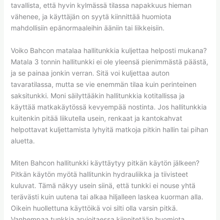
tavallista, että hyvin kylmässä tilassa napakkuus hieman
vähenee, ja käyttäjän on syytä kiinnittää huomiota
mahdollisiin epänormaaleihin ääniin tai liikkeisiin.
Voiko Bahcon matalaa hallitunkkia kuljettaa helposti mukana?
Matala 3 tonnin hallitunkki ei ole yleensä pienimmästä päästä,
ja se painaa jonkin verran. Sitä voi kuljettaa auton
tavaratilassa, mutta se vie enemmän tilaa kuin perinteinen
saksitunkki. Moni säilyttääkin hallitunkkia kotitallissa ja
käyttää matkakäytössä kevyempää nostinta. Jos hallitunkkia
kuitenkin pitää liikutella usein, renkaat ja kantokahvat
helpottavat kuljettamista lyhyitä matkoja pitkin hallin tai pihan
aluetta.
Miten Bahcon hallitunkki käyttäytyy pitkän käytön jälkeen?
Pitkän käytön myötä hallitunkin hydrauliikka ja tiivisteet
kuluvat. Tämä näkyy usein siinä, että tunkki ei nouse yhtä
terävästi kuin uutena tai alkaa hiljalleen laskea kuorman alla.
Oikein huollettuna käyttöikä voi silti olla varsin pitkä.
Vanhempaa tunkkia arvioitaessa kiinnitetään huomiota