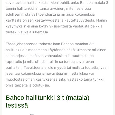
soveltuvista hallitunkeista. Moni pohtii, onko Bahcon matala 3
tonnin hallitunkki hintansa arvoinen, miten se eroaa
edullisemmista vaihtoehdoista ja millaisia kokemuksia
käyttäjillä on sen kestävyydestä ja käytettävyydestä. Näihin
kysymyksiin ei aina löydy yksiselitteistä vastausta pelkkiä
tuotekuvauksia lukemalla.
Tässä johdannossa tarkastellaan Bahcon matalaa 3 t
hallitunkkia nimenomaan käytännön näkökulmasta: millainen
se on arjessa, mitä sen vahvuuksista ja puutteista on
raportoitu ja millaisiin tilanteisiin se tuntuu soveltuvan
parhaiten. Tavoitteena ei ole myydä tai mollata tuotetta, vaan
jäsentää kokemuksia ja havaintoja niin, että lukija voi
muodostaa oman käsityksensä siitä, vastaako tämä tunkki
omia tarpeita ja odotuksia.
Bahco hallitunkki 3 t (matala)
testissä