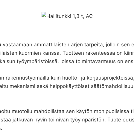
tu vastaamaan ammattilaisten arjen tarpeita, jolloin se
rilaisten kuormien kanssa. Tuotteen rakenteessa on kiin
kaisun työympäristöissä, joissa toimintavarmuus on ensis
in rakennustyömailla kuin huolto- ja korjausprojekteiss
ltu mekanismi sekä helppokäyttöiset säätömahdollisuud
timoitu muotoilu mahdollistaa sen käytön monipuolisissa 
staa jatkuvan hyvin toimivan työympäristön. Tuote edusta
a.