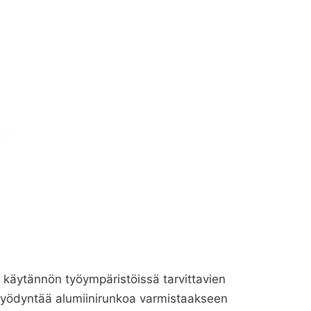
 käytännön työympäristöissä tarvittavien
ka hyödyntää alumiinirunkoa varmistaakseen