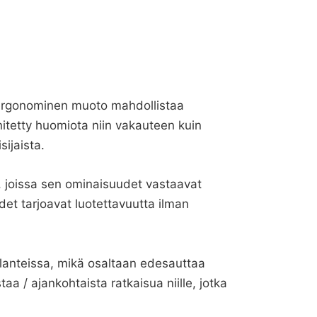
n ergonominen muoto mahdollistaa
nitetty huomiota niin vakauteen kuin
ijaista.
a, joissa sen ominaisuudet vastaavat
et tarjoavat luotettavuutta ilman
tilanteissa, mikä osaltaan edesauttaa
a / ajankohtaista ratkaisua niille, jotka