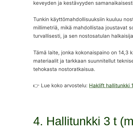
keveyden ja kestävyyden samanaikaisesti
Tunkin käyttömahdollisuuksiin kuuluu nost
millimetriä, mikä mahdollistaa joustavat so
turvallisesti, ja sen nostosatulan halkaisij
Tämä laite, jonka kokonaispaino on 14,3 kil
materiaalit ja tarkkaan suunnitellut teknis
tehokasta nostoratkaisua.
👉 Lue koko arvostelu:
Haklift hallitunkki 
4. Hallitunkki 3 t (