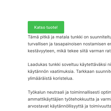
Katso tuote!
Tämä pitkä ja matala tunkki on suunnitel
turvallisen ja tasapainoisen nostamisen e
kestävyyteen, mikä tekee siitä varman rat
Laadukas tunkki soveltuu käytettäväksi ni
käytännön vaatimuksia. Tarkkaan suunnite
ylimääräistä koristelua.
Työkalun neutraali ja toiminnallisesti op
ammattikäyttäjien työtehokkuutta ja varmi
arvostavat käytännöllisyyttä ja toimivuutt