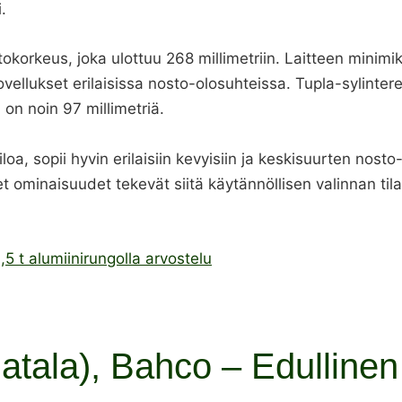
.
okorkeus, joka ulottuu 268 millimetriin. Laitteen minimi
vellukset erilaisissa nosto-olosuhteissa. Tupla-sylinterei
a on noin 97 millimetriä.
oa, sopii hyvin erilaisiin kevyisiin ja keskisuurten nost
et ominaisuudet tekevät siitä käytännöllisen valinnan til
1,5 t alumiinirungolla arvostelu
matala), Bahco – Edullinen 