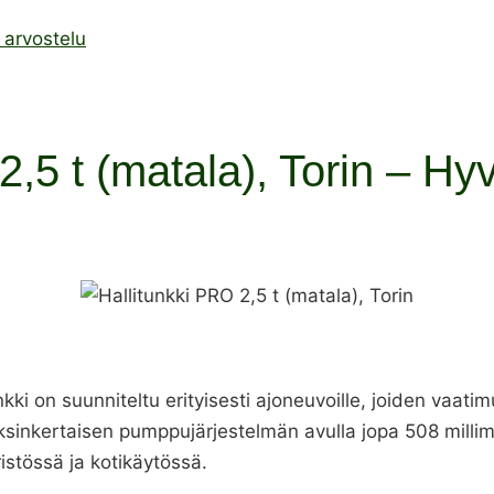
t arvostelu
2,5 t (matala), Torin – Hyv
unkki on suunniteltu erityisesti ajoneuvoille, joiden vaat
sinkertaisen pumppujärjestelmän avulla jopa 508 millime
stössä ja kotikäytössä.