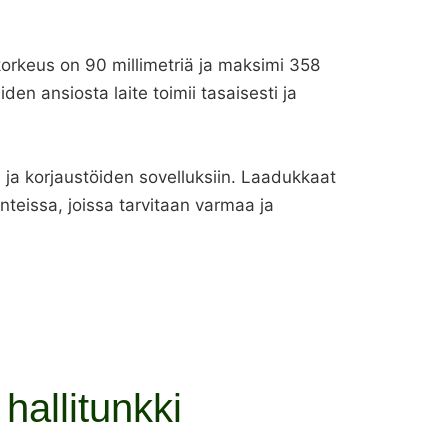
korkeus on 90 millimetriä ja maksimi 358
den ansiosta laite toimii tasaisesti ja
o- ja korjaustöiden sovelluksiin. Laadukkaat
anteissa, joissa tarvitaan varmaa ja
hallitunkki