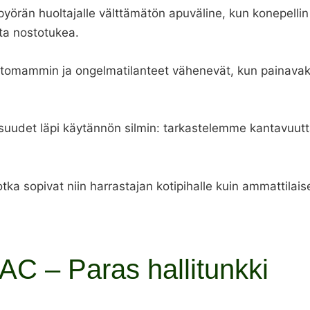
pyörän huoltajalle välttämätön apuväline, kun konepellin 
sta nostotukea.
ivattomammin ja ongelmatilanteet vähenevät, kun painav
uudet läpi käytännön silmin: tarkastelemme kantavuutt
, jotka sopivat niin harrastajan kotipihalle kuin ammattil
, AC – Paras hallitunkki