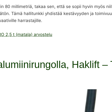
80 millimetriä, takaa sen, että se sopii hyvin myös niill
tämätön. Tämä hallitunkki yhdistää kestävyyden ja toimiv
ativille harrastajille.
RO 2,5 t (matala) arvostelu
 alumiinirungolla, Haklift 