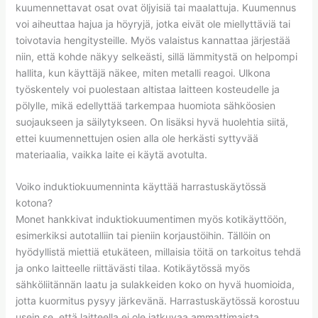
kuumennettavat osat ovat öljyisiä tai maalattuja. Kuumennus
voi aiheuttaa hajua ja höyryjä, jotka eivät ole miellyttäviä tai
toivotavia hengitysteille. Myös valaistus kannattaa järjestää
niin, että kohde näkyy selkeästi, sillä lämmitystä on helpompi
hallita, kun käyttäjä näkee, miten metalli reagoi. Ulkona
työskentely voi puolestaan altistaa laitteen kosteudelle ja
pölylle, mikä edellyttää tarkempaa huomiota sähköosien
suojaukseen ja säilytykseen. On lisäksi hyvä huolehtia siitä,
ettei kuumennettujen osien alla ole herkästi syttyvää
materiaalia, vaikka laite ei käytä avotulta.
Voiko induktiokuumenninta käyttää harrastuskäytössä
kotona?
Monet hankkivat induktiokuumentimen myös kotikäyttöön,
esimerkiksi autotalliin tai pieniin korjaustöihin. Tällöin on
hyödyllistä miettiä etukäteen, millaisia töitä on tarkoitus tehdä
ja onko laitteelle riittävästi tilaa. Kotikäytössä myös
sähköliitännän laatu ja sulakkeiden koko on hyvä huomioida,
jotta kuormitus pysyy järkevänä. Harrastuskäytössä korostuu
usein se, että laitteella ei ole jatkuvaa ammattimaista