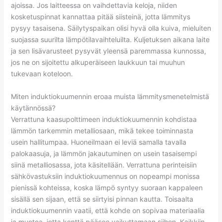
ajoissa. Jos laitteessa on vaihdettavia keloja, niiden
kosketuspinnat kannattaa pitää siisteinä, jotta lämmitys
pysyy tasaisena. Säilytyspaikan olisi hyvä olla kuiva, mieluiten
suojassa suurilta lämpötilavaihteluilta. Kuljetuksen aikana laite
ja sen lisävarusteet pysyvät yleensä paremmassa kunnossa,
jos ne on sijoitettu alkuperäiseen laukkuun tai muuhun
tukevaan koteloon.
Miten induktiokuumennin eroaa muista lämmitysmenetelmistä
käytännössä?
Verrattuna kaasupolttimeen induktiokuumennin kohdistaa
lämmön tarkemmin metalliosaan, mikä tekee toiminnasta
usein hallitumpaa. Huoneilmaan ei leviä samalla tavalla
palokaasuja, ja lämmön jakautuminen on usein tasaisempi
siinä metalliosassa, jota käsitellään. Verrattuna perinteisiin
sähkövastuksiin induktiokuumennus on nopeampi monissa
pienissä kohteissa, koska lämpö syntyy suoraan kappaleen
sisällä sen sijaan, että se siirtyisi pinnan kautta. Toisaalta
induktiokuumennin vaatii, että kohde on sopivaa materiaalia
ja muotoa, jotta kenttä pääsee vaikuttamaan siihen. Kaikkiin