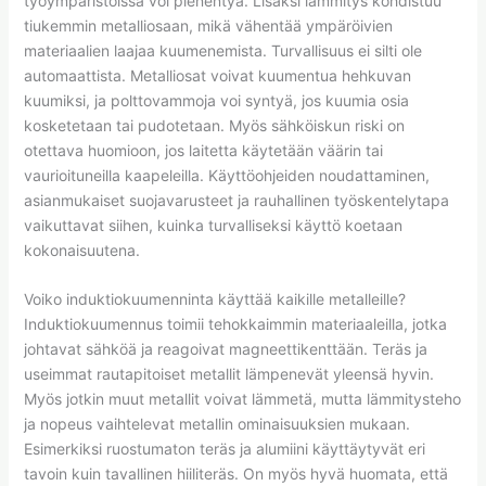
työympäristöissä voi pienentyä. Lisäksi lämmitys kohdistuu
tiukemmin metalliosaan, mikä vähentää ympäröivien
materiaalien laajaa kuumenemista. Turvallisuus ei silti ole
automaattista. Metalliosat voivat kuumentua hehkuvan
kuumiksi, ja polttovammoja voi syntyä, jos kuumia osia
kosketetaan tai pudotetaan. Myös sähköiskun riski on
otettava huomioon, jos laitetta käytetään väärin tai
vaurioituneilla kaapeleilla. Käyttöohjeiden noudattaminen,
asianmukaiset suojavarusteet ja rauhallinen työskentelytapa
vaikuttavat siihen, kuinka turvalliseksi käyttö koetaan
kokonaisuutena.
Voiko induktiokuumenninta käyttää kaikille metalleille?
Induktiokuumennus toimii tehokkaimmin materiaaleilla, jotka
johtavat sähköä ja reagoivat magneettikenttään. Teräs ja
useimmat rautapitoiset metallit lämpenevät yleensä hyvin.
Myös jotkin muut metallit voivat lämmetä, mutta lämmitysteho
ja nopeus vaihtelevat metallin ominaisuuksien mukaan.
Esimerkiksi ruostumaton teräs ja alumiini käyttäytyvät eri
tavoin kuin tavallinen hiiliteräs. On myös hyvä huomata, että