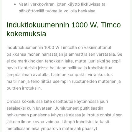
Vaatii verkkovirran, joten käyttö liikkuvissa tai
sähköttömillä työmailla voi olla hankalaa
Induktiokuumennin 1000 W, Timco
kokemuksia
Induktiokuumennin 1000 W Timcolta on vakiinnuttanut
paikkansa monen harrastajan ja ammattilaisen verstaalla. Se
ei ole markkinoiden tehokkain laite, mutta juuri siksi se sopii
hyvin tilanteisiin joissa halutaan hallittua ja kohdistettua
lämpöä ilman avotulta. Laite on kompakti, virrankulutus
maltillinen ja teho riittää useimpiin ruostuneiden mutterien ja
pulttien irrotuksiin.
Omissa kokeiluissa laite osoittautui käytännössä juuri
sellaiseksi kuin luvataan. Jumiutuneet pultit saatiin
hehkumaan punaisena lyhyessä ajassa ja irrotus onnistui sen
jälkeen ilman kovaa voimaa. Lämpö kohdistui tarkasti
metalliosaan eikä ympäröivä materiaali päässyt