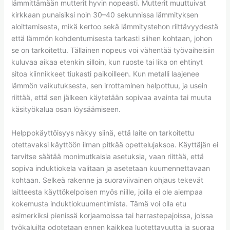
lämmittämään mutterit hyvin nopeasti. Mutterit muuttuivat
kirkkaan punaisiksi noin 30–40 sekunnissa lämmityksen
aloittamisesta, mikä kertoo sekä lämmitystehon riittävyydestä
että lämmön kohdentumisesta tarkasti siihen kohtaan, johon
se on tarkoitettu. Tällainen nopeus voi vähentää työvaiheisiin
kuluvaa aikaa etenkin silloin, kun ruoste tai lika on ehtinyt
sitoa kiinnikkeet tiukasti paikoilleen. Kun metalli laajenee
lämmön vaikutuksesta, sen irrottaminen helpottuu, ja usein
riittää, että sen jälkeen käytetään sopivaa avainta tai muuta
käsityökalua osan löysäämiseen.
Helppokäyttöisyys näkyy siinä, että laite on tarkoitettu
otettavaksi käyttöön ilman pitkää opettelujaksoa. Käyttäjän ei
tarvitse säätää monimutkaisia asetuksia, vaan riittää, että
sopiva induktiokela valitaan ja asetetaan kuumennettavaan
kohtaan. Selkeä rakenne ja suoraviivainen ohjaus tekevät
laitteesta käyttökelpoisen myös niille, joilla ei ole aiempaa
kokemusta induktiokuumentimista. Tämä voi olla etu
esimerkiksi pienissä korjaamoissa tai harrastepajoissa, joissa
työkaluilta odotetaan ennen kaikkea luotettavuutta ja suoraa