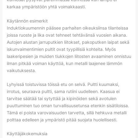
karkaa ympäristöön yhtä voimakkaasti.
Käytännön esimerkit
Induktiokuumennin pääsee parhaiten oikeuksiinsa tilanteissa
joissa ruoste ja lika ovat tehneet tehtävänsä vuosien aikana.
Autojen alustan jarruputkien liitokset, pakoputken laipat sekä
iskunvaimentimien pultit ovat tyypillisiä kohteita. Myös
laakeripesien ja muiden tiukkojen liitosten avaaminen onnistuu
ilman pitkää voiman käyttöä, kun metalli laajenee lämmön
vaikutuksesta.
Lyhyissä toistuvissa töissä etu on selvä. Pultti kuumaksi,
irrotus, seuraava pultti, sama rutiini uudelleen. Kaasua ei
tarvitse säätää tai sytyttää ja kipinöiden sekä avotulen
puuttuminen tuo oman turvallisuusetunsa etenkin sisätiloissa.
Tämä ei poista varovaisuuden tarvetta, sillä hehkuva metalli
polttaa edelleen ja ympäristö pitää suojata huolellisesti.
Käyttäjäkokemuksia