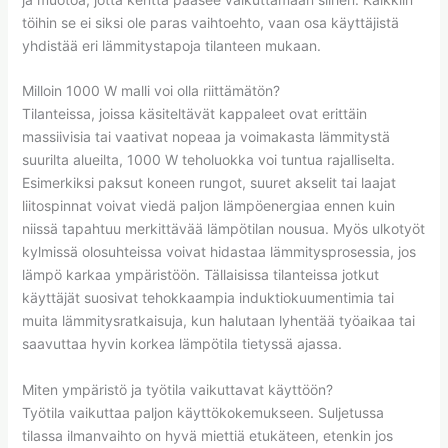
töihin se ei siksi ole paras vaihtoehto, vaan osa käyttäjistä
yhdistää eri lämmitystapoja tilanteen mukaan.
Milloin 1000 W malli voi olla riittämätön?
Tilanteissa, joissa käsiteltävät kappaleet ovat erittäin
massiivisia tai vaativat nopeaa ja voimakasta lämmitystä
suurilta alueilta, 1000 W teholuokka voi tuntua rajalliselta.
Esimerkiksi paksut koneen rungot, suuret akselit tai laajat
liitospinnat voivat viedä paljon lämpöenergiaa ennen kuin
niissä tapahtuu merkittävää lämpötilan nousua. Myös ulkotyöt
kylmissä olosuhteissa voivat hidastaa lämmitysprosessia, jos
lämpö karkaa ympäristöön. Tällaisissa tilanteissa jotkut
käyttäjät suosivat tehokkaampia induktiokuumentimia tai
muita lämmitysratkaisuja, kun halutaan lyhentää työaikaa tai
saavuttaa hyvin korkea lämpötila tietyssä ajassa.
Miten ympäristö ja työtila vaikuttavat käyttöön?
Työtila vaikuttaa paljon käyttökokemukseen. Suljetussa
tilassa ilmanvaihto on hyvä miettiä etukäteen, etenkin jos