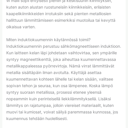
W malli sopii erityisesti pieniin ja keskisuuriin kiinnityksiin,
kuten auton alustan ruostuneisiin kiinnikkeisiin, erilaisten
kaapelikiinnikkeiden irrotuksiin sekä pienten metalliosien
hallittuun lämmittämiseen esimerkiksi muotoilua tai kevyttä
oikaisua varten.
Miten induktiokuumennin käytännössä toimii?
Induktiokuumennin perustuu sähkömagneettiseen induktioon.
Kun laitteen kelan läpi johdetaan vaihtovirtaa, sen ympärille
syntyy magneettikenttä, joka aiheuttaa kuumennettavassa
metallikappaleessa pyörrevirtoja. Nämä virrat lämmittävät
metallia sisältäpäin ilman avotulta. Käyttäjä asettaa
kuumennettavan kohteen lähelle tai kelan sisään, valitsee
sopivan tehon ja seuraa, kun osa lämpenee. Koska lämpö
syntyy suoraan metallissa, prosessi etenee yleensä
nopeammin kuin perinteisellä liekkilämmityksellä. Lisäksi
lämmitys on rajatumpaa, jolloin viereiset materiaalit, kuten
muovi tai kumiosat, voivat säilyä paremmassa kunnossa, jos
kuumennus tehdään huolellisesti.