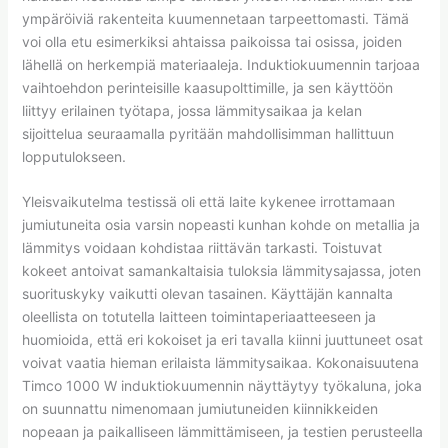
ympäröiviä rakenteita kuumennetaan tarpeettomasti. Tämä
voi olla etu esimerkiksi ahtaissa paikoissa tai osissa, joiden
lähellä on herkempiä materiaaleja. Induktiokuumennin tarjoaa
vaihtoehdon perinteisille kaasupolttimille, ja sen käyttöön
liittyy erilainen työtapa, jossa lämmitysaikaa ja kelan
sijoittelua seuraamalla pyritään mahdollisimman hallittuun
lopputulokseen.
Yleisvaikutelma testissä oli että laite kykenee irrottamaan
jumiutuneita osia varsin nopeasti kunhan kohde on metallia ja
lämmitys voidaan kohdistaa riittävän tarkasti. Toistuvat
kokeet antoivat samankaltaisia tuloksia lämmitysajassa, joten
suorituskyky vaikutti olevan tasainen. Käyttäjän kannalta
oleellista on totutella laitteen toimintaperiaatteeseen ja
huomioida, että eri kokoiset ja eri tavalla kiinni juuttuneet osat
voivat vaatia hieman erilaista lämmitysaikaa. Kokonaisuutena
Timco 1000 W induktiokuumennin näyttäytyy työkaluna, joka
on suunnattu nimenomaan jumiutuneiden kiinnikkeiden
nopeaan ja paikalliseen lämmittämiseen, ja testien perusteella