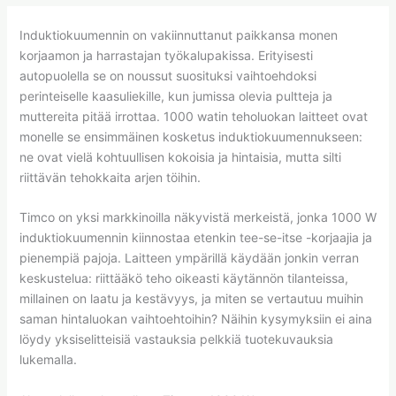
Induktiokuumennin on vakiinnuttanut paikkansa monen
korjaamon ja harrastajan työkalupakissa. Erityisesti
autopuolella se on noussut suosituksi vaihtoehdoksi
perinteiselle kaasuliekille, kun jumissa olevia pultteja ja
muttereita pitää irrottaa. 1000 watin teholuokan laitteet ovat
monelle se ensimmäinen kosketus induktiokuumennukseen:
ne ovat vielä kohtuullisen kokoisia ja hintaisia, mutta silti
riittävän tehokkaita arjen töihin.
Timco on yksi markkinoilla näkyvistä merkeistä, jonka 1000 W
induktiokuumennin kiinnostaa etenkin tee-se-itse -korjaajia ja
pienempiä pajoja. Laitteen ympärillä käydään jonkin verran
keskustelua: riittääkö teho oikeasti käytännön tilanteissa,
millainen on laatu ja kestävyys, ja miten se vertautuu muihin
saman hintaluokan vaihtoehtoihin? Näihin kysymyksiin ei aina
löydy yksiselitteisiä vastauksia pelkkiä tuotekuvauksia
lukemalla.