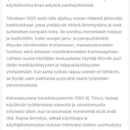
käyttöönottoa ilman erityistä perehdyttämistä.
Teholtaan 1000 watin laite sijoittuu monen mielestä järkevään
keskiluokkaan, jossa yhdistyvät riittävä lämmitysteho ja vielä
suhteellisen kompakti koko. Se soveltuu monenlaisiin korjaus-
ja huoltotöihin, kuten autojen jarru- ja pakoputkistoihin
liittyvien kiinnikkeiden irrottamiseen, maatalouskoneiden
huoltoon sekä erilaisten metallirakenteiden kunnossapitoon.
Laitteen suosio käyttäjien keskuudessa näyttää liittyvän juuri
tähän monikäyttöisyyden ja helppokäyttöisyyden
yhdistelmään. Kun sama työkalu taipuu useisiin eri tehtäviin,
se löytää usein paikkansa pysyvänä osana työpisteen
perusvarustusta.
Kokonaisuutena induktiokuumennin 1000 W, Timco, tarjoaa
käytännön työtilanteissa nopeutta ja vaivattomuutta
erityisesti silloin, kun tavanomaiset menetelmät eivät enää
riitä. Nopea lämmitys, selkeä käyttötapa ja
käyttäjäkokemusten mukaan toimivaksi todettu suorituskyky