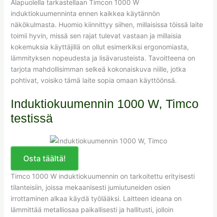
Alapuolella tarkastellaan Timcon 1000 W
induktiokuumenninta ennen kaikkea käytännön
näkökulmasta. Huomio kiinnittyy siihen, millaisissa töissä laite
toimii hyvin, missä sen rajat tulevat vastaan ja millaisia
kokemuksia käyttäjillä on ollut esimerkiksi ergonomiasta,
lämmityksen nopeudesta ja lisävarusteista. Tavoitteena on
tarjota mahdollisimman selkeä kokonaiskuva niille, jotka
pohtivat, voisiko tämä laite sopia omaan käyttöönsä.
Induktiokuumennin 1000 W, Timco
testissä
Osta täältä!
Timco 1000 W induktiokuumennin on tarkoitettu erityisesti
tilanteisiin, joissa mekaanisesti jumiutuneiden osien
irrottaminen alkaa käydä työlääksi. Laitteen ideana on
lämmittää metalliosaa paikallisesti ja hallitusti, jolloin