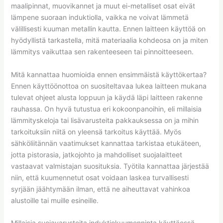
maalipinnat, muovikannet ja muut ei-metalliset osat eivät
lämpene suoraan induktiolla, vaikka ne voivat lämmetä
välillisesti kuuman metallin kautta. Ennen laitteen käyttöä on
hyödyllistä tarkastella, mitä materiaalia kohdeosa on ja miten
lämmitys vaikuttaa sen rakenteeseen tai pinnoitteeseen.
Mitä kannattaa huomioida ennen ensimmäistä käyttökertaa?
Ennen käyttöönottoa on suositeltavaa lukea laitteen mukana
tulevat ohjeet alusta loppuun ja käydä läpi laitteen rakenne
rauhassa. On hyvä tutustua eri kokoonpanoihin, eli millaisia
lämmityskeloja tai lisävarusteita pakkauksessa on ja mihin
tarkoituksiin niitä on yleensä tarkoitus käyttää. Myös
sähköliitännän vaatimukset kannattaa tarkistaa etukäteen,
jotta pistorasia, jatkojohto ja mahdolliset suojalaitteet
vastaavat valmistajan suosituksia. Työtila kannattaa järjestää
niin, että kuumennetut osat voidaan laskea turvallisesti
syrjään jäähtymään ilman, että ne aiheuttavat vahinkoa
alustoille tai muille esineille.
Millaisia suojavarusteita induktiokuumenninta käyttäessä