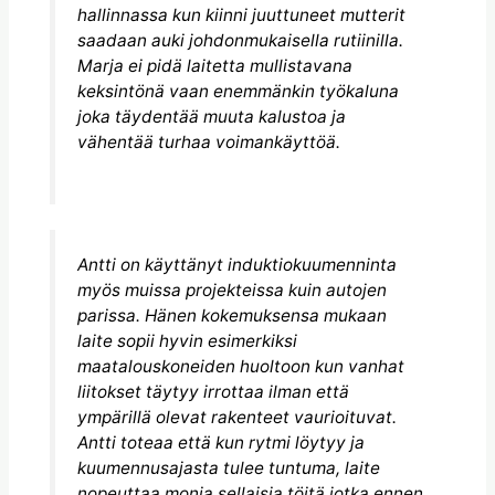
hallinnassa kun kiinni juuttuneet mutterit
saadaan auki johdonmukaisella rutiinilla.
Marja ei pidä laitetta mullistavana
keksintönä vaan enemmänkin työkaluna
joka täydentää muuta kalustoa ja
vähentää turhaa voimankäyttöä.
Antti on käyttänyt induktiokuumenninta
myös muissa projekteissa kuin autojen
parissa. Hänen kokemuksensa mukaan
laite sopii hyvin esimerkiksi
maatalouskoneiden huoltoon kun vanhat
liitokset täytyy irrottaa ilman että
ympärillä olevat rakenteet vaurioituvat.
Antti toteaa että kun rytmi löytyy ja
kuumennusajasta tulee tuntuma, laite
nopeuttaa monia sellaisia töitä jotka ennen