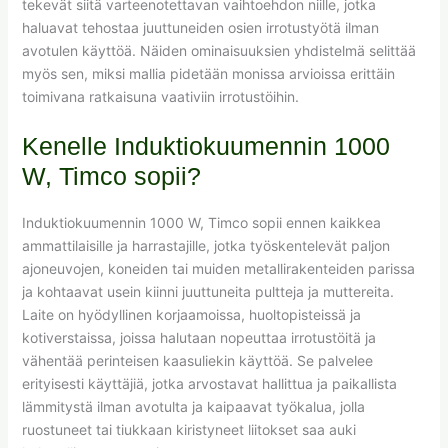
tekevät siitä varteenotettavan vaihtoehdon niille, jotka
haluavat tehostaa juuttuneiden osien irrotustyötä ilman
avotulen käyttöä. Näiden ominaisuuksien yhdistelmä selittää
myös sen, miksi mallia pidetään monissa arvioissa erittäin
toimivana ratkaisuna vaativiin irrotustöihin.
Kenelle Induktiokuumennin 1000
W, Timco sopii?
Induktiokuumennin 1000 W, Timco sopii ennen kaikkea
ammattilaisille ja harrastajille, jotka työskentelevät paljon
ajoneuvojen, koneiden tai muiden metallirakenteiden parissa
ja kohtaavat usein kiinni juuttuneita pultteja ja muttereita.
Laite on hyödyllinen korjaamoissa, huoltopisteissä ja
kotiverstaissa, joissa halutaan nopeuttaa irrotustöitä ja
vähentää perinteisen kaasuliekin käyttöä. Se palvelee
erityisesti käyttäjiä, jotka arvostavat hallittua ja paikallista
lämmitystä ilman avotulta ja kaipaavat työkalua, jolla
ruostuneet tai tiukkaan kiristyneet liitokset saa auki