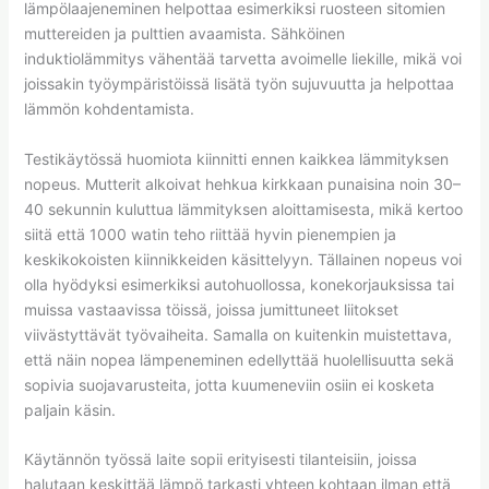
lämpölaajeneminen helpottaa esimerkiksi ruosteen sitomien
muttereiden ja pulttien avaamista. Sähköinen
induktiolämmitys vähentää tarvetta avoimelle liekille, mikä voi
joissakin työympäristöissä lisätä työn sujuvuutta ja helpottaa
lämmön kohdentamista.
Testikäytössä huomiota kiinnitti ennen kaikkea lämmityksen
nopeus. Mutterit alkoivat hehkua kirkkaan punaisina noin 30–
40 sekunnin kuluttua lämmityksen aloittamisesta, mikä kertoo
siitä että 1000 watin teho riittää hyvin pienempien ja
keskikokoisten kiinnikkeiden käsittelyyn. Tällainen nopeus voi
olla hyödyksi esimerkiksi autohuollossa, konekorjauksissa tai
muissa vastaavissa töissä, joissa jumittuneet liitokset
viivästyttävät työvaiheita. Samalla on kuitenkin muistettava,
että näin nopea lämpeneminen edellyttää huolellisuutta sekä
sopivia suojavarusteita, jotta kuumeneviin osiin ei kosketa
paljain käsin.
Käytännön työssä laite sopii erityisesti tilanteisiin, joissa
halutaan keskittää lämpö tarkasti yhteen kohtaan ilman että