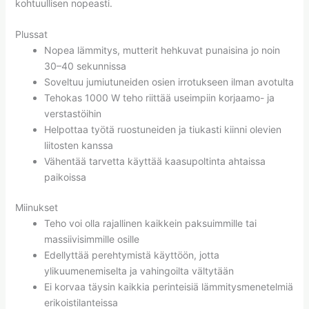
kohtuullisen nopeasti.
Plussat
Nopea lämmitys, mutterit hehkuvat punaisina jo noin
30–40 sekunnissa
Soveltuu jumiutuneiden osien irrotukseen ilman avotulta
Tehokas 1000 W teho riittää useimpiin korjaamo- ja
verstastöihin
Helpottaa työtä ruostuneiden ja tiukasti kiinni olevien
liitosten kanssa
Vähentää tarvetta käyttää kaasupoltinta ahtaissa
paikoissa
Miinukset
Teho voi olla rajallinen kaikkein paksuimmille tai
massiivisimmille osille
Edellyttää perehtymistä käyttöön, jotta
ylikuumenemiselta ja vahingoilta vältytään
Ei korvaa täysin kaikkia perinteisiä lämmitysmenetelmiä
erikoistilanteissa