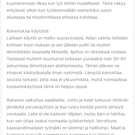
kuumenemaan liikaa kun työ tehtiin huolellisesti. Tämä näkyy
erityisesti silloin kun työskennellään esimerkiksi auton
alustassa tai moottoritilassa ahtaissa kohdissa.
Kokemuksia käytöstä
Laitteen käyttö on melko suoraviivaista. Kelan valinta tehdään
kohteen koon mukaan ja sen jälkeen pultti tai mutteri
lämmitetään tasaisella liikkeellä. Ajoitus on tärkeässä roolissa.
Testeissä mutterit muuttuivat kirkkaan punaisiksi noin 30–40
sekunnissa lämmityksen aloittamisesta. Tämän jälkeen ne
irtosivat käsityökaluilla ilman nykimistä. Lämpöä kannattaa
seurata tarkasti, jotta osia ei ylikuormiteta, mutta normaalissa
korjaamokäytössä tämä on helppo oppia.
Rakenne vaikuttaa asialliselta. Johto ja kelat tuntuvat riittävän
jämäkiltä peruskäyttöön ja itse runko kestää pientä siirtelyä
verstaalla. Laite ei ole kaikkein hiljaisin, mutta ääni ei häiritse,
kun sen ottaa osaksi normaalia työskentelyä. Verrattuna
kaasupoltinsarjaan työnjälki on siistimpi ja hallitumpi. Maali ja
kumiosat pysyvät paremmassa kunnossa kun lämpö ei