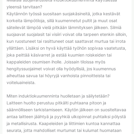
yleensä tarvitaan?
Käytännön työssä suositaan suojakäsineitä, jotka kestävät
korkeita lämpötiloja, sillä kuumennetut pultit ja muut osat
säteilevät lämpöä vielä pitkään lämmityksen jälkeen. Silmiä
suojaavat suojalasit tai visiiri voivat olla tarpeen etenkin silloin,
kun ruostuneet tai rasittuneet osat saattavat murtua tai irrota
yllättäen. Lisäksi on hyvä käyttää työhön sopivaa vaatetusta,
joka peittää käsivarret ja estää kuumien roiskeiden tai
kappaleiden osumisen iholle. Joissain tiloissa myös
hengityssuojaimet voivat olla hyödyllisiä, jos kuumennus
aiheuttaa savua tai höyryjä vanhoista pinnoitteista tai
voiteluaineista.
Miten induktiokuumenninta huolletaan ja säilytetään?
Laitteen huolto perustuu pitkälti puhtaana pitoon ja
säännölliseen tarkistamiseen. Käytön jälkeen on suositeltavaa
antaa laitteen jäähtyä ja pyyhkiä ulkopinnat puhtaiksi pölystä
ja metallisirusta. Kaapeleiden ja liittimien kuntoa kannattaa
seurata, jotta mahdolliset murtumat tai kulumat huomataan