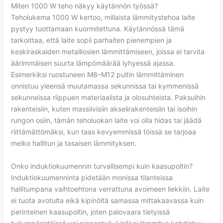
Miten 1000 W teho näkyy käytännön työssä?
Teholukema 1000 W kertoo, millaista lämmitystehoa laite
pystyy tuottamaan kuormitettuna. Käytännössä tämä
tarkoittaa, että laite sopii parhaiten pienempien ja
keskiraskaiden metalliosien lämmittämiseen, joissa ei tarvita
äärimmäisen suurta lämpömäärää lyhyessä ajassa.
Esimerkiksi ruostuneen M8–M12 pultin lämmittäminen
onnistuu yleensä muutamassa sekunnissa tai kymmenissä
sekunneissa riippuen materiaalista ja olosuhteista. Paksuihin
rakenteisiin, kuten massiivisiin akselirakenteisiin tai isoihin
rungon osiin, tämän teholuokan laite voi olla hidas tai jäädä
riittämättömäksi, kun taas kevyemmissä töissä se tarjoaa
melko hallitun ja tasaisen lämmityksen.
Onko induktiokuumennin turvallisempi kuin kaasupoltin?
Induktiokuumenninta pidetään monissa tilanteissa
hallitumpana vaihtoehtona verrattuna avoimeen liekkiin. Laite
ei tuota avotulta eikä kipinöitä samassa mittakaavassa kuin
perinteinen kaasupoltin, joten palovaara tietyissä