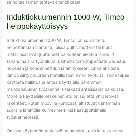
se hoitaa tämän tehtävän tehokkaasti.
Induktiokuumennin 1000 W, Timco
helppokäyttöisyys
Induktiokuumennin 1000 W, Timco, on suunniteltu
helpottamaan tilanteita, joissa pultit, mutterit tai muut
metalliosat ovat juuttuneet paikoilleen eivätkä lähde irti
tavanomaisilla työkaluilla. Laitteen toimintaperiaate perustuu
nopeaan ja kohdennettuun lämmitykseen, jonka ansiosta
lämpö siirtyy suoraan metalliosaan ilman avotulta. Tämä tekee
käytöstä hallittua ja antaa käyttäjälle paremman
mahdollisuuden työskennellä tarkasti ahtaissakin paikoissa.
Monelle käyttäjälle keskeinen etu on se, että ympäröivät
rakenteet, kuten muovi ja kumiosat, altistuvat vähemmän
suoralle lämmölle kuin esimerkiksi kaasupolttimella
työskennellessä.
Omissa käytännön testeissä on havaittu, että laite kykenee