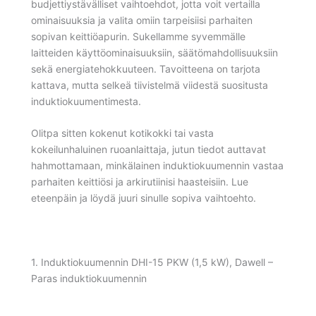
budjettiystävälliset vaihtoehdot, jotta voit vertailla
ominaisuuksia ja valita omiin tarpeisiisi parhaiten
sopivan keittiöapurin. Sukellamme syvemmälle
laitteiden käyttöominaisuuksiin, säätömahdollisuuksiin
sekä energiatehokkuuteen. Tavoitteena on tarjota
kattava, mutta selkeä tiivistelmä viidestä suositusta
induktiokuumentimesta.
Olitpa sitten kokenut kotikokki tai vasta
kokeilunhaluinen ruoanlaittaja, jutun tiedot auttavat
hahmottamaan, minkälainen induktiokuumennin vastaa
parhaiten keittiösi ja arkirutiinisi haasteisiin. Lue
eteenpäin ja löydä juuri sinulle sopiva vaihtoehto.
1. Induktiokuumennin DHI-15 PKW (1,5 kW), Dawell –
Paras induktiokuumennin