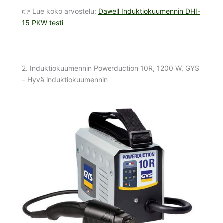
👉 Lue koko arvostelu:
Dawell Induktiokuumennin DHI-
15 PKW testi
2. Induktiokuumennin Powerduction 10R, 1200 W, GYS
– Hyvä induktiokuumennin