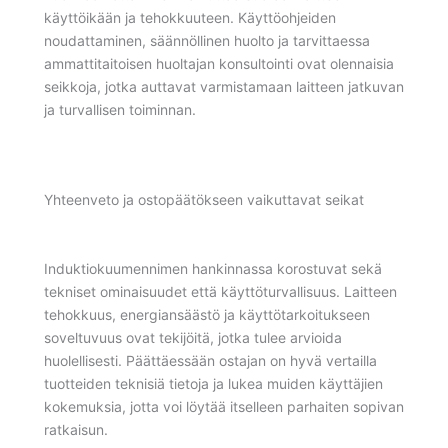
käyttöikään ja tehokkuuteen. Käyttöohjeiden
noudattaminen, säännöllinen huolto ja tarvittaessa
ammattitaitoisen huoltajan konsultointi ovat olennaisia
seikkoja, jotka auttavat varmistamaan laitteen jatkuvan
ja turvallisen toiminnan.
Yhteenveto ja ostopäätökseen vaikuttavat seikat
Induktiokuumennimen hankinnassa korostuvat sekä
tekniset ominaisuudet että käyttöturvallisuus. Laitteen
tehokkuus, energiansäästö ja käyttötarkoitukseen
soveltuvuus ovat tekijöitä, jotka tulee arvioida
huolellisesti. Päättäessään ostajan on hyvä vertailla
tuotteiden teknisiä tietoja ja lukea muiden käyttäjien
kokemuksia, jotta voi löytää itselleen parhaiten sopivan
ratkaisun.