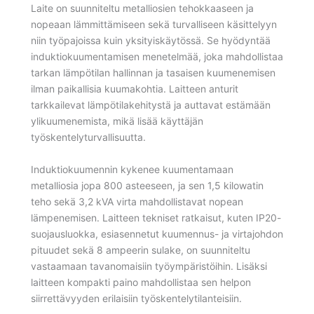
Laite on suunniteltu metalliosien tehokkaaseen ja
nopeaan lämmittämiseen sekä turvalliseen käsittelyyn
niin työpajoissa kuin yksityiskäytössä. Se hyödyntää
induktiokuumentamisen menetelmää, joka mahdollistaa
tarkan lämpötilan hallinnan ja tasaisen kuumenemisen
ilman paikallisia kuumakohtia. Laitteen anturit
tarkkailevat lämpötilakehitystä ja auttavat estämään
ylikuumenemista, mikä lisää käyttäjän
työskentelyturvallisuutta.
Induktiokuumennin kykenee kuumentamaan
metalliosia jopa 800 asteeseen, ja sen 1,5 kilowatin
teho sekä 3,2 kVA virta mahdollistavat nopean
lämpenemisen. Laitteen tekniset ratkaisut, kuten IP20-
suojausluokka, esiasennetut kuumennus- ja virtajohdon
pituudet sekä 8 ampeerin sulake, on suunniteltu
vastaamaan tavanomaisiin työympäristöihin. Lisäksi
laitteen kompakti paino mahdollistaa sen helpon
siirrettävyyden erilaisiin työskentelytilanteisiin.