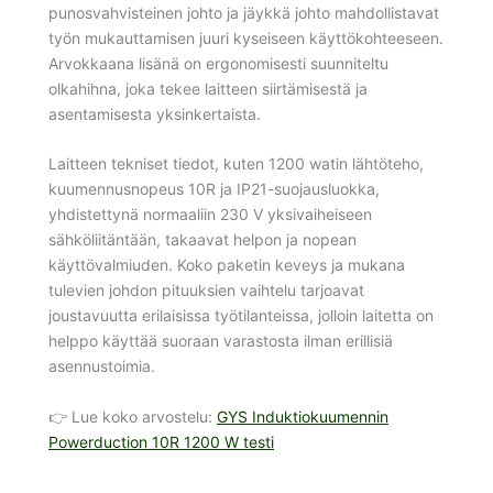
punosvahvisteinen johto ja jäykkä johto mahdollistavat
työn mukauttamisen juuri kyseiseen käyttökohteeseen.
Arvokkaana lisänä on ergonomisesti suunniteltu
olkahihna, joka tekee laitteen siirtämisestä ja
asentamisesta yksinkertaista.
Laitteen tekniset tiedot, kuten 1200 watin lähtöteho,
kuumennusnopeus 10R ja IP21-suojausluokka,
yhdistettynä normaaliin 230 V yksivaiheiseen
sähköliitäntään, takaavat helpon ja nopean
käyttövalmiuden. Koko paketin keveys ja mukana
tulevien johdon pituuksien vaihtelu tarjoavat
joustavuutta erilaisissa työtilanteissa, jolloin laitetta on
helppo käyttää suoraan varastosta ilman erillisiä
asennustoimia.
👉 Lue koko arvostelu:
GYS Induktiokuumennin
Powerduction 10R 1200 W testi