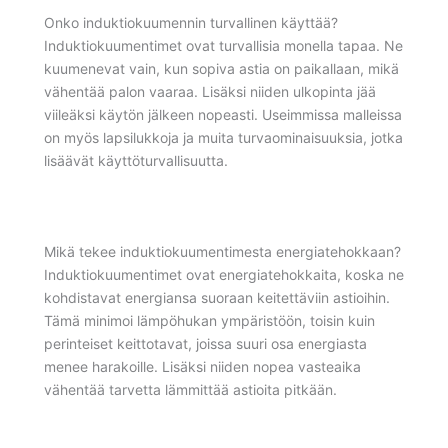
Onko induktiokuumennin turvallinen käyttää?
Induktiokuumentimet ovat turvallisia monella tapaa. Ne
kuumenevat vain, kun sopiva astia on paikallaan, mikä
vähentää palon vaaraa. Lisäksi niiden ulkopinta jää
viileäksi käytön jälkeen nopeasti. Useimmissa malleissa
on myös lapsilukkoja ja muita turvaominaisuuksia, jotka
lisäävät käyttöturvallisuutta.
Mikä tekee induktiokuumentimesta energiatehokkaan?
Induktiokuumentimet ovat energiatehokkaita, koska ne
kohdistavat energiansa suoraan keitettäviin astioihin.
Tämä minimoi lämpöhukan ympäristöön, toisin kuin
perinteiset keittotavat, joissa suuri osa energiasta
menee harakoille. Lisäksi niiden nopea vasteaika
vähentää tarvetta lämmittää astioita pitkään.