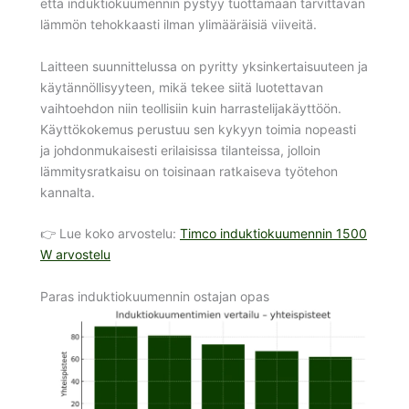
että induktiokuumennin pystyy tuottamaan tarvittavan
lämmön tehokkaasti ilman ylimääräisiä viiveitä.
Laitteen suunnittelussa on pyritty yksinkertaisuuteen ja
käytännöllisyyteen, mikä tekee siitä luotettavan
vaihtoehdon niin teollisiin kuin harrastelijakäyttöön.
Käyttökokemus perustuu sen kykyyn toimia nopeasti
ja johdonmukaisesti erilaisissa tilanteissa, jolloin
lämmitysratkaisu on toisinaan ratkaiseva työtehon
kannalta.
👉 Lue koko arvostelu:
Timco induktiokuumennin 1500
W arvostelu
Paras induktiokuumennin ostajan opas