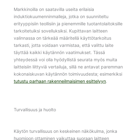
Markkinoilla on saatavilla useita erilaisia
induktiokuumenninmalleja, jotka on suunniteltu
erityyppisiin teollisiin ja pienemmille tuotantolaitoksille
tarkoitetuiksi sovelluksiksi. Kupittavan laitteen
valinnassa on tärkeää määritellä käyttötarkoitus
tarkasti, jotta voidaan varmistaa, että valittu laite
täyttää kaikki käytännön vaatimukset. Tässä
yhteydessä voi olla hyödyllistä seurata myös muita
laitteisiin liittyviä vertailuja, sillä ne antavat paremman
kokonaiskuvan käytännön toimivuudesta; esimerkiksi
tutustu parhaan rakenneilmaisimen esittelyyn
.
Turvallisuus ja huolto
Käytön turvallisuus on keskeinen näkökulma, jonka
huomioon ottaminen vaikuttaa suoraan laitteen