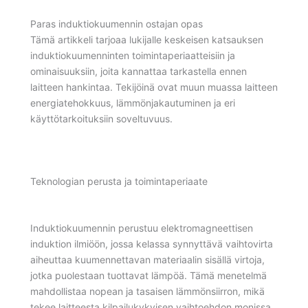
Paras induktiokuumennin ostajan opas
Tämä artikkeli tarjoaa lukijalle keskeisen katsauksen
induktiokuumenninten toimintaperiaatteisiin ja
ominaisuuksiin, joita kannattaa tarkastella ennen
laitteen hankintaa. Tekijöinä ovat muun muassa laitteen
energiatehokkuus, lämmönjakautuminen ja eri
käyttötarkoituksiin soveltuvuus.
Teknologian perusta ja toimintaperiaate
Induktiokuumennin perustuu elektromagneettisen
induktion ilmiöön, jossa kelassa synnyttävä vaihtovirta
aiheuttaa kuumennettavan materiaalin sisällä virtoja,
jotka puolestaan tuottavat lämpöä. Tämä menetelmä
mahdollistaa nopean ja tasaisen lämmönsiirron, mikä
tekee laitteesta kilpailukykyisen vaihtoehdon monissa