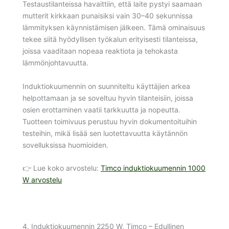
Testaustilanteissa havaittiin, että laite pystyi saamaan
mutterit kirkkaan punaisiksi vain 30–40 sekunnissa
lämmityksen käynnistämisen jälkeen. Tämä ominaisuus
tekee siitä hyödyllisen työkalun erityisesti tilanteissa,
joissa vaaditaan nopeaa reaktiota ja tehokasta
lämmönjohtavuutta.
Induktiokuumennin on suunniteltu käyttäjien arkea
helpottamaan ja se soveltuu hyvin tilanteisiin, joissa
osien erottaminen vaatii tarkkuutta ja nopeutta.
Tuotteen toimivuus perustuu hyvin dokumentoituihin
testeihin, mikä lisää sen luotettavuutta käytännön
sovelluksissa huomioiden.
👉 Lue koko arvostelu:
Timco induktiokuumennin 1000
W arvostelu
4. Induktiokuumennin 2250 W, Timco – Edullinen