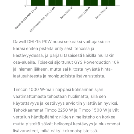
Dawell DHI-15 PKW nousi selkeäksi voittajaksi: se
keräsi eniten pisteitä erityisesti tehossa ja
kestävyydessä, ja pärjäsi tasaisesti kaikilla muillakin
osa-alueilla. Toiseksi sijoittunut GYS Powerduction 10R
jäi hieman jälkeen, mutta sai kiitosta hyvästä hinta-
laatusuhteesta ja monipuolisista lisävarusteista.
Timcon 1000 W-malli nappasi kolmannen sijan
vaatimattomasta tehostaan huolimatta, sillä sen
käytettävyys ja kestävyys arvioitiin yllättävän hyviksi.
Tehokkaammat Timco 2250 W ja Timco 1500 W jäivät
vertailun häntäpäähän: niiden nimellisteho on korkea,
mutta pisteitä söivät heikompi kestävyys ja niukemmat
lisävarusteet, mikä näkyi kokonaispisteissä.