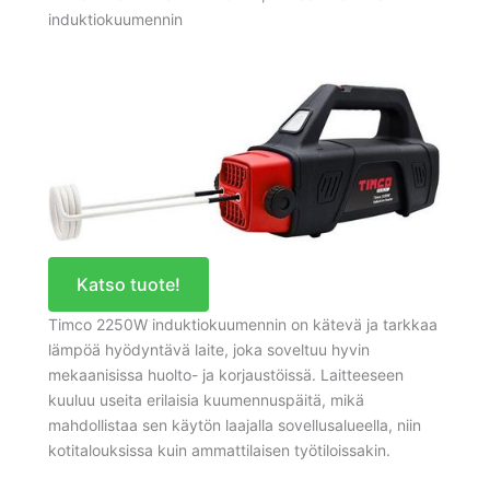
induktiokuumennin
Katso tuote!
Timco 2250W induktiokuumennin on kätevä ja tarkkaa
lämpöä hyödyntävä laite, joka soveltuu hyvin
mekaanisissa huolto- ja korjaustöissä. Laitteeseen
kuuluu useita erilaisia kuumennuspäitä, mikä
mahdollistaa sen käytön laajalla sovellusalueella, niin
kotitalouksissa kuin ammattilaisen työtiloissakin.