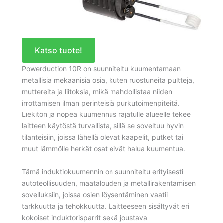
Katso tuote!
Powerduction 10R on suunniteltu kuumentamaan
metallisia mekaanisia osia, kuten ruostuneita pultteja,
muttereita ja liitoksia, mikä mahdollistaa niiden
irrottamisen ilman perinteisiä purkutoimenpiteitä.
Liekitön ja nopea kuumennus rajatulle alueelle tekee
laitteen käytöstä turvallista, sillä se soveltuu hyvin
tilanteisiin, joissa lähellä olevat kaapelit, putket tai
muut lämmölle herkät osat eivät halua kuumentua.
Tämä induktiokuumennin on suunniteltu erityisesti
autoteollisuuden, maatalouden ja metallirakentamisen
sovelluksiin, joissa osien löysentäminen vaatii
tarkkuutta ja tehokkuutta. Laitteeseen sisältyvät eri
kokoiset induktorisparrit sekä joustava