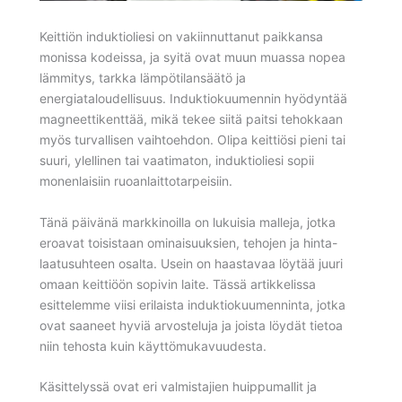
Keittiön induktioliesi on vakiinnuttanut paikkansa
monissa kodeissa, ja syitä ovat muun muassa nopea
lämmitys, tarkka lämpötilansäätö ja
energiataloudellisuus. Induktiokuumennin hyödyntää
magneettikenttää, mikä tekee siitä paitsi tehokkaan
myös turvallisen vaihtoehdon. Olipa keittiösi pieni tai
suuri, ylellinen tai vaatimaton, induktioliesi sopii
monenlaisiin ruoanlaittotarpeisiin.
Tänä päivänä markkinoilla on lukuisia malleja, jotka
eroavat toisistaan ominaisuuksien, tehojen ja hinta-
laatusuhteen osalta. Usein on haastavaa löytää juuri
omaan keittiöön sopivin laite. Tässä artikkelissa
esittelemme viisi erilaista induktiokuumenninta, jotka
ovat saaneet hyviä arvosteluja ja joista löydät tietoa
niin tehosta kuin käyttömukavuudesta.
Käsittelyssä ovat eri valmistajien huippumallit ja