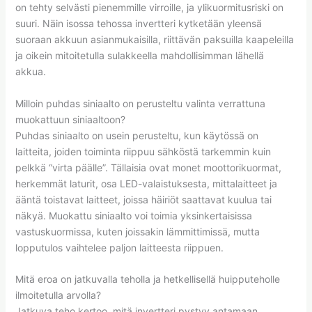
on tehty selvästi pienemmille virroille, ja ylikuormitusriski on
suuri. Näin isossa tehossa invertteri kytketään yleensä
suoraan akkuun asianmukaisilla, riittävän paksuilla kaapeleilla
ja oikein mitoitetulla sulakkeella mahdollisimman lähellä
akkua.
Milloin puhdas siniaalto on perusteltu valinta verrattuna
muokattuun siniaaltoon?
Puhdas siniaalto on usein perusteltu, kun käytössä on
laitteita, joiden toiminta riippuu sähköstä tarkemmin kuin
pelkkä “virta päälle”. Tällaisia ovat monet moottorikuormat,
herkemmät laturit, osa LED-valaistuksesta, mittalaitteet ja
ääntä toistavat laitteet, joissa häiriöt saattavat kuulua tai
näkyä. Muokattu siniaalto voi toimia yksinkertaisissa
vastuskuormissa, kuten joissakin lämmittimissä, mutta
lopputulos vaihtelee paljon laitteesta riippuen.
Mitä eroa on jatkuvalla teholla ja hetkellisellä huipputeholle
ilmoitetulla arvolla?
Jatkuva teho kertoo, mitä invertteri pystyy antamaan