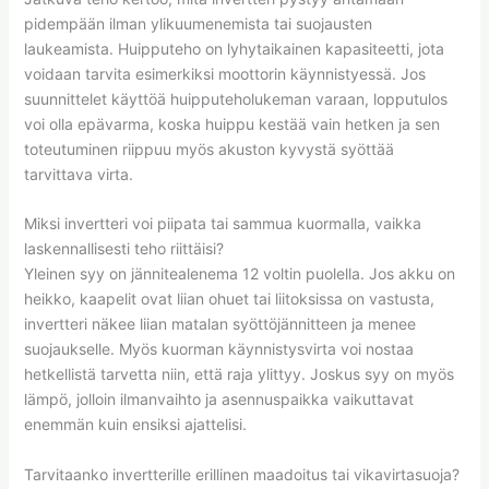
pidempään ilman ylikuumenemista tai suojausten
laukeamista. Huipputeho on lyhytaikainen kapasiteetti, jota
voidaan tarvita esimerkiksi moottorin käynnistyessä. Jos
suunnittelet käyttöä huipputeholukeman varaan, lopputulos
voi olla epävarma, koska huippu kestää vain hetken ja sen
toteutuminen riippuu myös akuston kyvystä syöttää
tarvittava virta.
Miksi invertteri voi piipata tai sammua kuormalla, vaikka
laskennallisesti teho riittäisi?
Yleinen syy on jännitealenema 12 voltin puolella. Jos akku on
heikko, kaapelit ovat liian ohuet tai liitoksissa on vastusta,
invertteri näkee liian matalan syöttöjännitteen ja menee
suojaukselle. Myös kuorman käynnistysvirta voi nostaa
hetkellistä tarvetta niin, että raja ylittyy. Joskus syy on myös
lämpö, jolloin ilmanvaihto ja asennuspaikka vaikuttavat
enemmän kuin ensiksi ajattelisi.
Tarvitaanko invertterille erillinen maadoitus tai vikavirtasuoja?