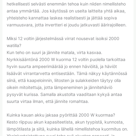
hetkellisesti selvästi enemmän tehoa kuin niiden nimellisteho
antaa ymmärtää. Jos käytössä on useita laitteita yhtä aikaa,
yhteisteho kannattaa laskea realistisesti ja jättää sopiva
varmuusvara, jotta invertteri ei joudu jatkuvasti äärirajoilleen.
Miksi 12 voltin järjestelmässä virrat nousevat isoiksi 2000
watilla?
Kun teho on suuri ja jännite matala, virta kasvaa.
Nyrkkisääntönä 2000 W kuorma 12 voltin puolella tarkoittaa
hyvin suurta ampeerimäärää jo ennen häviöitä, ja häviöt
lisäävät virrantarvetta entisestään. Tämä näkyy käytännössä
siinä, että kaapeloinnin, liitosten ja sulakkeiden täytyy olla
oikein mitoitettuja, jotta lämpeneminen ja jännitehäviö
pysyvät kurissa. Samalla akustolta vaaditaan kykyä antaa
suurta virtaa ilman, että jännite romahtaa.
Kuinka kauan akku jaksaa pyörittää 2000 W kuormaa?
Kesto riippuu akun kapasiteetista, akun tyypistä, kunnosta,
lämpötilasta ja siitä, kuinka lähellä nimellistehoa kuormitus on.
Yksinkertaistettuna suuri teho syö akuston nopeasti, ja