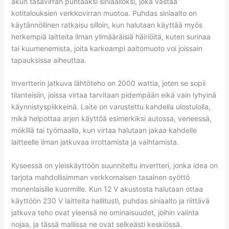
akun tasavirran puhtaaksi siniaalloksi, joka vastaa
kotitalouksien verkkovirran muotoa. Puhdas siniaalto on
käytännöllinen ratkaisu silloin, kun halutaan käyttää myös
herkempiä laitteita ilman ylimääräisiä häiriöitä, kuten surinaa
tai kuumenemista, joita karkeampi aaltomuoto voi joissain
tapauksissa aiheuttaa.
Invertterin jatkuva lähtöteho on 2000 wattia, joten se sopii
tilanteisiin, joissa virtaa tarvitaan pidempään eikä vain lyhyinä
käynnistyspiikkeinä. Laite on varustettu kahdella ulostulolla,
mikä helpottaa arjen käyttöä esimerkiksi autossa, veneessä,
mökillä tai työmaalla, kun virtaa halutaan jakaa kahdelle
laitteelle ilman jatkuvaa irrottamista ja vaihtamista.
Kyseessä on yleiskäyttöön suunniteltu invertteri, jonka idea on
tarjota mahdollisimman verkkomaisen tasainen syöttö
monenlaisille kuormille. Kun 12 V akustosta halutaan ottaa
käyttöön 230 V laitteita hallitusti, puhdas siniaalto ja riittävä
jatkuva teho ovat yleensä ne ominaisuudet, joihin valinta
nojaa, ja tässä mallissa ne ovat selkeästi keskiössä.