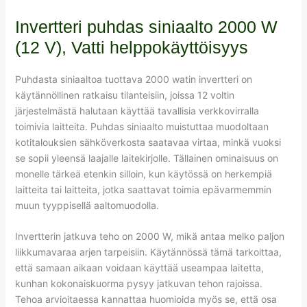
Invertteri puhdas siniaalto 2000 W
(12 V), Vatti helppokäyttöisyys
Puhdasta siniaaltoa tuottava 2000 watin invertteri on
käytännöllinen ratkaisu tilanteisiin, joissa 12 voltin
järjestelmästä halutaan käyttää tavallisia verkkovirralla
toimivia laitteita. Puhdas siniaalto muistuttaa muodoltaan
kotitalouksien sähköverkosta saatavaa virtaa, minkä vuoksi
se sopii yleensä laajalle laitekirjolle. Tällainen ominaisuus on
monelle tärkeä etenkin silloin, kun käytössä on herkempiä
laitteita tai laitteita, jotka saattavat toimia epävarmemmin
muun tyyppisellä aaltomuodolla.
Invertterin jatkuva teho on 2000 W, mikä antaa melko paljon
liikkumavaraa arjen tarpeisiin. Käytännössä tämä tarkoittaa,
että samaan aikaan voidaan käyttää useampaa laitetta,
kunhan kokonaiskuorma pysyy jatkuvan tehon rajoissa.
Tehoa arvioitaessa kannattaa huomioida myös se, että osa