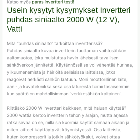
Katso myös
paras invertteri testi!
Usein kysytyt kysymykset Invertteri
puhdas siniaalto 2000 W (12 V),
Vatti
Mitä “puhdas siniaalto” tarkoittaa invertterissä?
Puhdas siniaalto kuvaa invertterin tuottaman vaihtosähkön
aaltomuotoa, joka muistuttaa hyvin läheisesti tavallisen
sähköverkon jännitettä. Käytännössä se voi vähentää hurinaa,
ylikuumenemista ja häiriöitä sellaisissa laitteissa, jotka
reagoivat herkästi sähkön laatuun. Moni moottorillinen laite,
ääni- ja kuvatekniikka sekä osa latureista toimii tasaisemmin,
kun syöttö on mahdollisimman “verkkosähkön kaltainen”.
Riittääkö 2000 W invertteri kaikkeen, mitä haluan käyttää?
2000 wattia kertoo invertterin tehon ylärajan, mutta arjessa
ratkaisevaa on se, millaisia kuormia käytät samaan aikaan ja
miten laitteet käyttäytyvät käynnistyessä. Osa laitteista,
kuten kompressorit ja jotkin sähkötyökalut, voivat ottaa