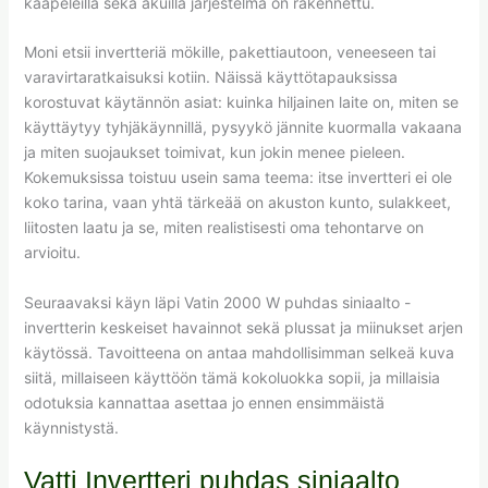
kaapeleilla sekä akuilla järjestelmä on rakennettu.
Moni etsii invertteriä mökille, pakettiautoon, veneeseen tai
varavirtaratkaisuksi kotiin. Näissä käyttötapauksissa
korostuvat käytännön asiat: kuinka hiljainen laite on, miten se
käyttäytyy tyhjäkäynnillä, pysyykö jännite kuormalla vakaana
ja miten suojaukset toimivat, kun jokin menee pieleen.
Kokemuksissa toistuu usein sama teema: itse invertteri ei ole
koko tarina, vaan yhtä tärkeää on akuston kunto, sulakkeet,
liitosten laatu ja se, miten realistisesti oma tehontarve on
arvioitu.
Seuraavaksi käyn läpi Vatin 2000 W puhdas siniaalto -
invertterin keskeiset havainnot sekä plussat ja miinukset arjen
käytössä. Tavoitteena on antaa mahdollisimman selkeä kuva
siitä, millaiseen käyttöön tämä kokoluokka sopii, ja millaisia
odotuksia kannattaa asettaa jo ennen ensimmäistä
käynnistystä.
Vatti Invertteri puhdas siniaalto