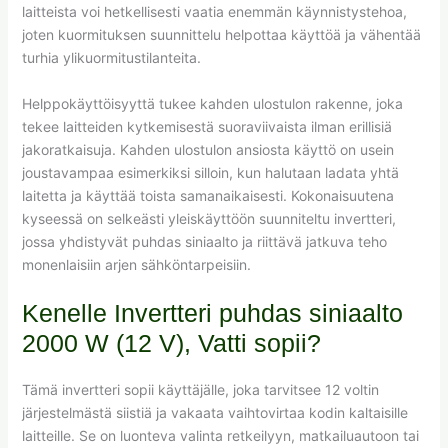
laitteista voi hetkellisesti vaatia enemmän käynnistystehoa,
joten kuormituksen suunnittelu helpottaa käyttöä ja vähentää
turhia ylikuormitustilanteita.
Helppokäyttöisyyttä tukee kahden ulostulon rakenne, joka
tekee laitteiden kytkemisestä suoraviivaista ilman erillisiä
jakoratkaisuja. Kahden ulostulon ansiosta käyttö on usein
joustavampaa esimerkiksi silloin, kun halutaan ladata yhtä
laitetta ja käyttää toista samanaikaisesti. Kokonaisuutena
kyseessä on selkeästi yleiskäyttöön suunniteltu invertteri,
jossa yhdistyvät puhdas siniaalto ja riittävä jatkuva teho
monenlaisiin arjen sähköntarpeisiin.
Kenelle Invertteri puhdas siniaalto
2000 W (12 V), Vatti sopii?
Tämä invertteri sopii käyttäjälle, joka tarvitsee 12 voltin
järjestelmästä siistiä ja vakaata vaihtovirtaa kodin kaltaisille
laitteille. Se on luonteva valinta retkeilyyn, matkailuautoon tai