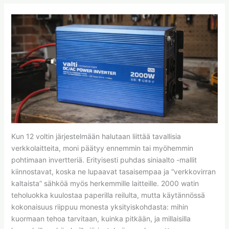
Kun 12 voltin järjestelmään halutaan liittää tavallisia
verkkolaitteita, moni päätyy ennemmin tai myöhemmin
pohtimaan invertteriä. Erityisesti puhdas siniaalto -mallit
kiinnostavat, koska ne lupaavat tasaisempaa ja “verkkovirran
kaltaista” sähköä myös herkemmille laitteille. 2000 watin
teholuokka kuulostaa paperilla reilulta, mutta käytännössä
kokonaisuus riippuu monesta yksityiskohdasta: mihin
kuormaan tehoa tarvitaan, kuinka pitkään, ja millaisilla