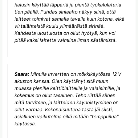
halusin käyttää läppäriä ja pientä työkalulaturia
tien päällä. Puhdas siniaalto näkyy siinä, että
laitteet toimivat samalla tavalla kuin kotona, eikä
virtalähteistä kuulu ylimääräistä sirinää.
Kahdesta ulostulosta on ollut hyötyä, kun voi
pitää kaksi laitetta valmiina ilman säätämistä.
Saara:
Minulla invertteri on mökkikäytössä 12 V
akuston kanssa. Olen käyttänyt sitä muun
muassa pienille keittiölaitteille ja valaisimille, ja
kokemus on ollut tasainen. Teho riittää siihen
mitä tarvitsen, ja laitteiden käynnistyminen on
ollut varmaa. Kokonaisuutena tästä jäi siisti,
asiallinen vaikutelma eikä mitään “temppuilua”
käytössä.