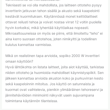
Teknisesti se voi olla mahdollista, jos laitteen ottoteho pysyy
invertterin jatkuvan tehon sisällä ja akusto sekä kaapelointi
kestävät kuormituksen. Käytännössä monet keittiölaitteet
ottavat reilusti tehoa ja voivat nostaa virrat 12 voltin puolella
hyvin korkeiksi, mikä lyhentää käyttöaikaa nopeasti.
Mikroaaltouuneissa on myös se piirre, että ilmoitettu “teho” ei
aina kerro suoraan ottotehoa, joten nimikyltti ja todellinen
kulutus kannattaa varmistaa.
Mikä on realistinen tapa arvioida, sopiiko 2000 W invertteri
omaan käyttöön?
Hyvä lähtökohta on listata laitteet, joita aiot käyttää, tarkistaa
niiden ottoteho ja huomioida mahdolliset käynnistyspiikit. Sen
jälkeen kannattaa arvioida akuston koko ja purkuvirran kesto
sekä kaapeloinnin mitoitus. Jos käyttö on satunnaista ja
kuormat ovat vaihtelevia, pienikin ylimääräinen tehoreservi ja
jännitehäviöiden minimointi näkyvät usein sujuvampana
toimintana käytännön tilanteissa.