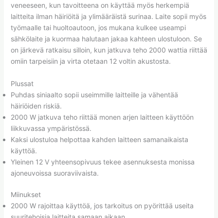
veneeseen, kun tavoitteena on käyttää myös herkempiä
laitteita ilman häiriöitä ja ylimääräistä surinaa. Laite sopii myös
työmaalle tai huoltoautoon, jos mukana kulkee useampi
sähkölaite ja kuormaa halutaan jakaa kahteen ulostuloon. Se
on järkevä ratkaisu silloin, kun jatkuva teho 2000 wattia riittää
omiin tarpeisiin ja virta otetaan 12 voltin akustosta.
Plussat
Puhdas siniaalto sopii useimmille laitteille ja vähentää
häiriöiden riskiä.
2000 W jatkuva teho riittää monen arjen laitteen käyttöön
liikkuvassa ympäristössä.
Kaksi ulostuloa helpottaa kahden laitteen samanaikaista
käyttöä.
Yleinen 12 V yhteensopivuus tekee asennuksesta monissa
ajoneuvoissa suoraviivaista.
Miinukset
2000 W rajoittaa käyttöä, jos tarkoitus on pyörittää useita
suuritehoisia laitteita samaan aikaan.