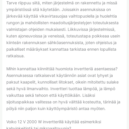
Tarve riippuu siitä, miten järjestelmä on rakennettu ja missä
ympäristössä sitä käytetään. Joissakin asennuksissa on
järkevää käyttää vikavirtasuojaa vaihtopuolella ja huolehtia
rungon ja mahdollisten maadoitusjärjestelyjen toteutuksesta
valmistajan ohjeiden mukaisesti. Liikkuvissa järjestelmissä,
kuten ajoneuvoissa ja veneissä, toteutustapa poikkeaa usein
kiinteän rakennuksen sähköasennuksista, joten ohjeistus ja
paikalliset määräykset kannattaa tarkistaa ennen lopullista
ratkaisua.
Mihin kannattaa kiinnittää huomiota invertteriä asentaessa?
Asennuksessa ratkaisevat käytännön asiat ovat lyhyet ja
paksut kaapelit, kunnolliset liitokset, oikein mitoitettu sulake
sekä hyvä ilmanvaihto. Invertteri tuottaa lämpöä, ja lämpö
vaikuttaa sekä tehoon että käyttöikään. Lisäksi
sijoituspaikkaa valitessa on hyvä välttää kosteutta, tärinää ja
pölyä niin paljon kuin käyttöympäristö antaa myöten.
Voiko 12 V 2000 W invertterillä käyttää esimerkiksi
kahvinkeitintä tai mikroaaltouunia?