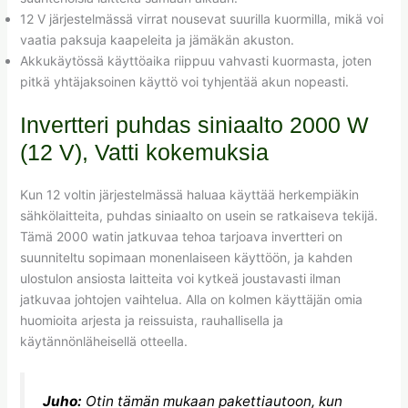
12 V järjestelmässä virrat nousevat suurilla kuormilla, mikä voi
vaatia paksuja kaapeleita ja jämäkän akuston.
Akkukäytössä käyttöaika riippuu vahvasti kuormasta, joten
pitkä yhtäjaksoinen käyttö voi tyhjentää akun nopeasti.
Invertteri puhdas siniaalto 2000 W
(12 V), Vatti kokemuksia
Kun 12 voltin järjestelmässä haluaa käyttää herkempiäkin
sähkölaitteita, puhdas siniaalto on usein se ratkaiseva tekijä.
Tämä 2000 watin jatkuvaa tehoa tarjoava invertteri on
suunniteltu sopimaan monenlaiseen käyttöön, ja kahden
ulostulon ansiosta laitteita voi kytkeä joustavasti ilman
jatkuvaa johtojen vaihtelua. Alla on kolmen käyttäjän omia
huomioita arjesta ja reissuista, rauhallisella ja
käytännönläheisellä otteella.
Juho:
Otin tämän mukaan pakettiautoon, kun