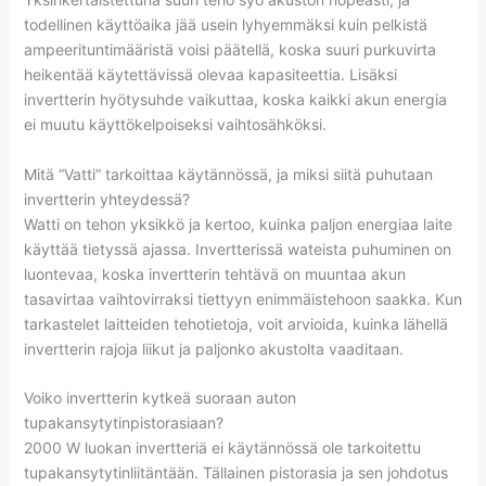
todellinen käyttöaika jää usein lyhyemmäksi kuin pelkistä
ampeerituntimääristä voisi päätellä, koska suuri purkuvirta
heikentää käytettävissä olevaa kapasiteettia. Lisäksi
invertterin hyötysuhde vaikuttaa, koska kaikki akun energia
ei muutu käyttökelpoiseksi vaihtosähköksi.
Mitä “Vatti” tarkoittaa käytännössä, ja miksi siitä puhutaan
invertterin yhteydessä?
Watti on tehon yksikkö ja kertoo, kuinka paljon energiaa laite
käyttää tietyssä ajassa. Invertterissä wateista puhuminen on
luontevaa, koska invertterin tehtävä on muuntaa akun
tasavirtaa vaihtovirraksi tiettyyn enimmäistehoon saakka. Kun
tarkastelet laitteiden tehotietoja, voit arvioida, kuinka lähellä
invertterin rajoja liikut ja paljonko akustolta vaaditaan.
Voiko invertterin kytkeä suoraan auton
tupakansytytinpistorasiaan?
2000 W luokan invertteriä ei käytännössä ole tarkoitettu
tupakansytytinliitäntään. Tällainen pistorasia ja sen johdotus