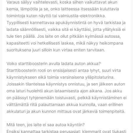
Varaus säilyy vaihtelevasti, koska siihen vaikuttavat akun
kemia, lämpötila ja se, onko laitteessa itsessään kuluttavia
toimintoja kuten näyttö tai valmiustila-elektroniikka.
Tyypillisesti kannettavaa apukäynnistintä on hyvä tarkistaa ja
ladata säännöllisesti, vaikka sitä ei käyttäisi, jotta yllätyksiä ei
tule tien päällä. Jos laite on ollut pitkään kylmässä autossa,
kapasiteetti voi hetkellisesti laskea, mikä näkyy heikompana
suorituksena juuri silloin kun virtaa eniten tarvitaan.
Voiko starttiboosterin avulla ladata auton akkua?
Starttiboosterin rooli on ensisijaisesti antaa lyhyt, suuri virta
käynnistykseen eikä toimia varsinaisena ylläpitolaturina.
Joissakin tilanteissa käynnistys onnistuu, ja sen jälkeen auton
oma laturi huolehtii akun lataamisesta ajon aikana. Jos akku
on päässyt tyhjenemään toistuvasti, pelkkä käynnistäminen ei
välttämättä riitä palauttamaan akkua kunnolla, vaan erillinen
akkulaturi ja akun kunnon mittaus ovat järkeviä toimenpiteitä.
Mitä teen, jos laite ei saa autoa käyntiin?
Ensiksi kannattaa tarkistaa perusasiat: klemmarit ovat tiukasti