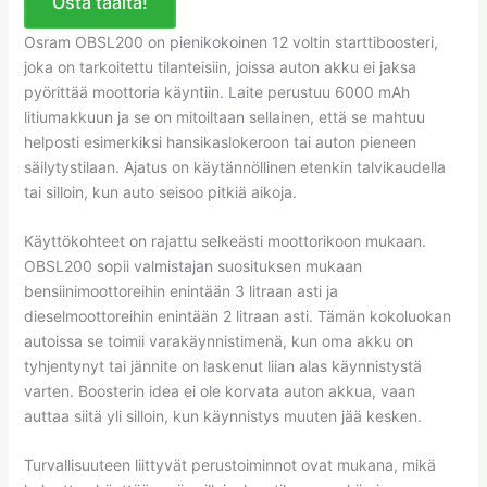
Osta täältä!
Osram OBSL200 on pienikokoinen 12 voltin starttiboosteri,
joka on tarkoitettu tilanteisiin, joissa auton akku ei jaksa
pyörittää moottoria käyntiin. Laite perustuu 6000 mAh
litiumakkuun ja se on mitoiltaan sellainen, että se mahtuu
helposti esimerkiksi hansikaslokeroon tai auton pieneen
säilytystilaan. Ajatus on käytännöllinen etenkin talvikaudella
tai silloin, kun auto seisoo pitkiä aikoja.
Käyttökohteet on rajattu selkeästi moottorikoon mukaan.
OBSL200 sopii valmistajan suosituksen mukaan
bensiinimoottoreihin enintään 3 litraan asti ja
dieselmoottoreihin enintään 2 litraan asti. Tämän kokoluokan
autoissa se toimii varakäynnistimenä, kun oma akku on
tyhjentynyt tai jännite on laskenut liian alas käynnistystä
varten. Boosterin idea ei ole korvata auton akkua, vaan
auttaa siitä yli silloin, kun käynnistys muuten jää kesken.
Turvallisuuteen liittyvät perustoiminnot ovat mukana, mikä