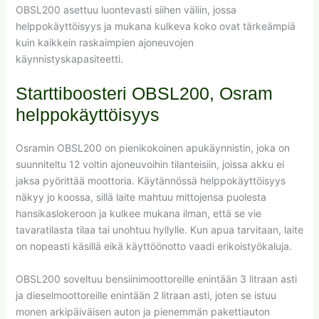
OBSL200 asettuu luontevasti siihen väliin, jossa
helppokäyttöisyys ja mukana kulkeva koko ovat tärkeämpiä
kuin kaikkein raskaimpien ajoneuvojen
käynnistyskapasiteetti.
Starttiboosteri OBSL200, Osram
helppokäyttöisyys
Osramin OBSL200 on pienikokoinen apukäynnistin, joka on
suunniteltu 12 voltin ajoneuvoihin tilanteisiin, joissa akku ei
jaksa pyörittää moottoria. Käytännössä helppokäyttöisyys
näkyy jo koossa, sillä laite mahtuu mittojensa puolesta
hansikaslokeroon ja kulkee mukana ilman, että se vie
tavaratilasta tilaa tai unohtuu hyllylle. Kun apua tarvitaan, laite
on nopeasti käsillä eikä käyttöönotto vaadi erikoistyökaluja.
OBSL200 soveltuu bensiinimoottoreille enintään 3 litraan asti
ja dieselmoottoreille enintään 2 litraan asti, joten se istuu
monen arkipäiväisen auton ja pienemmän pakettiauton