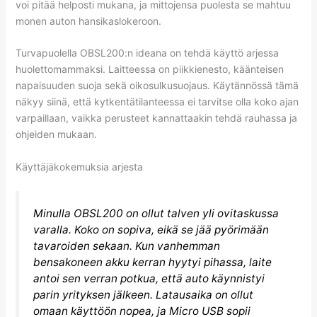
voi pitää helposti mukana, ja mittojensa puolesta se mahtuu
monen auton hansikaslokeroon.
Turvapuolella OBSL200:n ideana on tehdä käyttö arjessa
huolettomammaksi. Laitteessa on piikkienesto, käänteisen
napaisuuden suoja sekä oikosulkusuojaus. Käytännössä tämä
näkyy siinä, että kytkentätilanteessa ei tarvitse olla koko ajan
varpaillaan, vaikka perusteet kannattaakin tehdä rauhassa ja
ohjeiden mukaan.
Käyttäjäkokemuksia arjesta
Minulla OBSL200 on ollut talven yli ovitaskussa
varalla. Koko on sopiva, eikä se jää pyörimään
tavaroiden sekaan. Kun vanhemman
bensakoneen akku kerran hyytyi pihassa, laite
antoi sen verran potkua, että auto käynnistyi
parin yrityksen jälkeen. Latausaika on ollut
omaan käyttöön nopea, ja Micro USB sopii