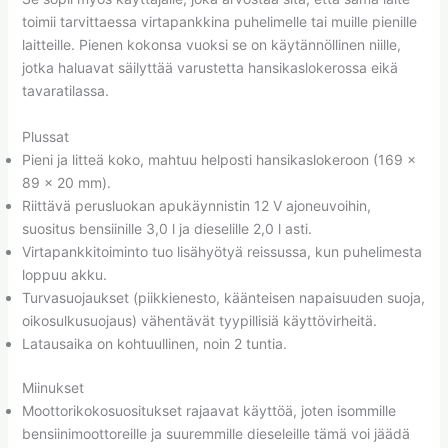
toimii tarvittaessa virtapankkina puhelimelle tai muille pienille
laitteille. Pienen kokonsa vuoksi se on käytännöllinen niille,
jotka haluavat säilyttää varustetta hansikaslokerossa eikä
tavaratilassa.
Plussat
Pieni ja litteä koko, mahtuu helposti hansikaslokeroon (169 ×
89 × 20 mm).
Riittävä perusluokan apukäynnistin 12 V ajoneuvoihin,
suositus bensiinille 3,0 l ja dieselille 2,0 l asti.
Virtapankkitoiminto tuo lisähyötyä reissussa, kun puhelimesta
loppuu akku.
Turvasuojaukset (piikkienesto, käänteisen napaisuuden suoja,
oikosulkusuojaus) vähentävät tyypillisiä käyttövirheitä.
Latausaika on kohtuullinen, noin 2 tuntia.
Miinukset
Moottorikokosuositukset rajaavat käyttöä, joten isommille
bensiinimoottoreille ja suuremmille dieseleille tämä voi jäädä