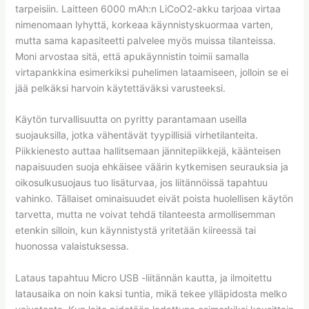
tarpeisiin. Laitteen 6000 mAh:n LiCoO2-akku tarjoaa virtaa
nimenomaan lyhyttä, korkeaa käynnistyskuormaa varten,
mutta sama kapasiteetti palvelee myös muissa tilanteissa.
Moni arvostaa sitä, että apukäynnistin toimii samalla
virtapankkina esimerkiksi puhelimen lataamiseen, jolloin se ei
jää pelkäksi harvoin käytettäväksi varusteeksi.
Käytön turvallisuutta on pyritty parantamaan useilla
suojauksilla, jotka vähentävät tyypillisiä virhetilanteita.
Piikkienesto auttaa hallitsemaan jännitepiikkejä, käänteisen
napaisuuden suoja ehkäisee väärin kytkemisen seurauksia ja
oikosulkusuojaus tuo lisäturvaa, jos liitännöissä tapahtuu
vahinko. Tällaiset ominaisuudet eivät poista huolellisen käytön
tarvetta, mutta ne voivat tehdä tilanteesta armollisemman
etenkin silloin, kun käynnistystä yritetään kiireessä tai
huonossa valaistuksessa.
Lataus tapahtuu Micro USB -liitännän kautta, ja ilmoitettu
latausaika on noin kaksi tuntia, mikä tekee ylläpidosta melko