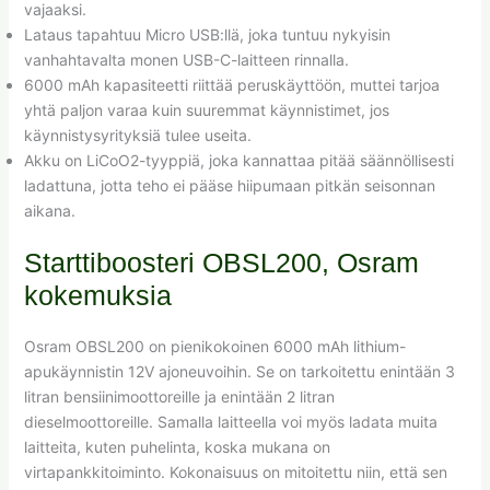
vajaaksi.
Lataus tapahtuu Micro USB:llä, joka tuntuu nykyisin
vanhahtavalta monen USB-C-laitteen rinnalla.
6000 mAh kapasiteetti riittää peruskäyttöön, muttei tarjoa
yhtä paljon varaa kuin suuremmat käynnistimet, jos
käynnistysyrityksiä tulee useita.
Akku on LiCoO2-tyyppiä, joka kannattaa pitää säännöllisesti
ladattuna, jotta teho ei pääse hiipumaan pitkän seisonnan
aikana.
Starttiboosteri OBSL200, Osram
kokemuksia
Osram OBSL200 on pienikokoinen 6000 mAh lithium-
apukäynnistin 12V ajoneuvoihin. Se on tarkoitettu enintään 3
litran bensiinimoottoreille ja enintään 2 litran
dieselmoottoreille. Samalla laitteella voi myös ladata muita
laitteita, kuten puhelinta, koska mukana on
virtapankkitoiminto. Kokonaisuus on mitoitettu niin, että sen