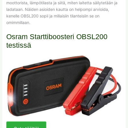
moottorista, lämpötilasta ja siitä, miten laitetta säilytetään ja
ladataan. Näiden asioiden kautta on helpompi arvioida,
kenelle OBSL200 sopii ja millaisiin tilanteisiin se on
omimmillaan.
Osram Starttiboosteri OBSL200
testissä