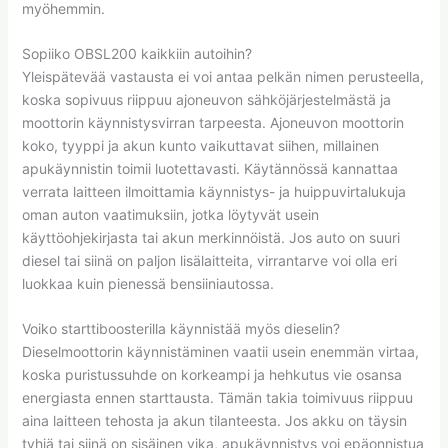
myöhemmin.
Sopiiko OBSL200 kaikkiin autoihin?
Yleispätevää vastausta ei voi antaa pelkän nimen perusteella,
koska sopivuus riippuu ajoneuvon sähköjärjestelmästä ja
moottorin käynnistysvirran tarpeesta. Ajoneuvon moottorin
koko, tyyppi ja akun kunto vaikuttavat siihen, millainen
apukäynnistin toimii luotettavasti. Käytännössä kannattaa
verrata laitteen ilmoittamia käynnistys- ja huippuvirtalukuja
oman auton vaatimuksiin, jotka löytyvät usein
käyttöohjekirjasta tai akun merkinnöistä. Jos auto on suuri
diesel tai siinä on paljon lisälaitteita, virrantarve voi olla eri
luokkaa kuin pienessä bensiiniautossa.
Voiko starttiboosterilla käynnistää myös dieselin?
Dieselmoottorin käynnistäminen vaatii usein enemmän virtaa,
koska puristussuhde on korkeampi ja hehkutus vie osansa
energiasta ennen starttausta. Tämän takia toimivuus riippuu
aina laitteen tehosta ja akun tilanteesta. Jos akku on täysin
tyhjä tai siinä on sisäinen vika, apukäynnistys voi epäonnistua