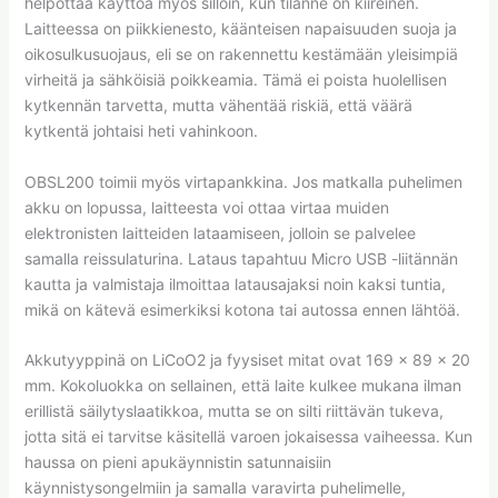
helpottaa käyttöä myös silloin, kun tilanne on kiireinen.
Laitteessa on piikkienesto, käänteisen napaisuuden suoja ja
oikosulkusuojaus, eli se on rakennettu kestämään yleisimpiä
virheitä ja sähköisiä poikkeamia. Tämä ei poista huolellisen
kytkennän tarvetta, mutta vähentää riskiä, että väärä
kytkentä johtaisi heti vahinkoon.
OBSL200 toimii myös virtapankkina. Jos matkalla puhelimen
akku on lopussa, laitteesta voi ottaa virtaa muiden
elektronisten laitteiden lataamiseen, jolloin se palvelee
samalla reissulaturina. Lataus tapahtuu Micro USB -liitännän
kautta ja valmistaja ilmoittaa latausajaksi noin kaksi tuntia,
mikä on kätevä esimerkiksi kotona tai autossa ennen lähtöä.
Akkutyyppinä on LiCoO2 ja fyysiset mitat ovat 169 × 89 × 20
mm. Kokoluokka on sellainen, että laite kulkee mukana ilman
erillistä säilytyslaatikkoa, mutta se on silti riittävän tukeva,
jotta sitä ei tarvitse käsitellä varoen jokaisessa vaiheessa. Kun
haussa on pieni apukäynnistin satunnaisiin
käynnistysongelmiin ja samalla varavirta puhelimelle,