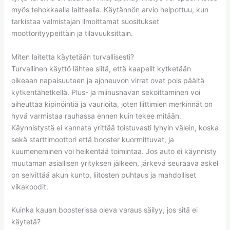
myös tehokkaalla laitteella. Käytännön arvio helpottuu, kun
tarkistaa valmistajan ilmoittamat suositukset
moottorityypeittäin ja tilavuuksittain.
Miten laitetta käytetään turvallisesti?
Turvallinen käyttö lähtee siitä, että kaapelit kytketään
oikeaan napaisuuteen ja ajoneuvon virrat ovat pois päältä
kytkentähetkellä. Plus- ja miinusnavan sekoittaminen voi
aiheuttaa kipinöintiä ja vaurioita, joten liittimien merkinnät on
hyvä varmistaa rauhassa ennen kuin tekee mitään.
Käynnistystä ei kannata yrittää toistuvasti lyhyin välein, koska
sekä starttimoottori että booster kuormittuvat, ja
kuumeneminen voi heikentää toimintaa. Jos auto ei käynnisty
muutaman asiallisen yrityksen jälkeen, järkevä seuraava askel
on selvittää akun kunto, liitosten puhtaus ja mahdolliset
vikakoodit.
Kuinka kauan boosterissa oleva varaus säilyy, jos sitä ei
käytetä?