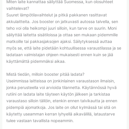
Miten laite kannattaa säilyttää Suomessa, kun olosuhteet
vaihtelevat?
Suuret lämpötilavaihtelut ja pitkä pakkanen rasittavat
akkulaitteita. Jos booster on jatkuvasti autossa talvella, sen
teho voi olla heikompi juuri silloin, kun tarve on suurin. Moni
säilyttää laitetta sisätiloissa ja ottaa sen mukaan pidemmille
matkoille tai pakkasjaksojen ajaksi. Säilytyksessä auttaa
myös se, että laite pidetään kohtuullisessa varaustilassa ja se
ladataan valmistajan ohjeen mukaisesti ennen kuin se jää
käyttämättä pidemmäksi aikaa.
Mistä tiedän, milloin booster pitää ladata?
Useimmissa laitteissa on jonkinlainen varaustason ilmaisin,
jonka perusteella voi arvioida tilannetta. Käytännössä hyvä
rutiini on ladata laite täyteen käytön jälkeen ja tarkistaa
varaustaso silloin tällöin, etenkin ennen talvikautta ja ennen
pidempiä ajomatkoja. Jos laite on ollut kylmässä tai sitä on
käytetty useamman kerran lyhyellä aikavälillä, lataustarve
tulee vastaan tavallista nopeammin.