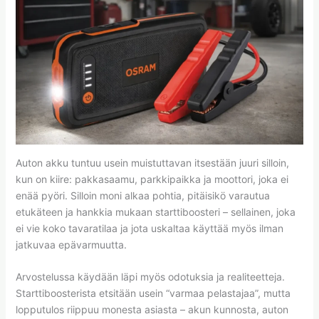
Auton akku tuntuu usein muistuttavan itsestään juuri silloin,
kun on kiire: pakkasaamu, parkkipaikka ja moottori, joka ei
enää pyöri. Silloin moni alkaa pohtia, pitäisikö varautua
etukäteen ja hankkia mukaan starttiboosteri – sellainen, joka
ei vie koko tavaratilaa ja jota uskaltaa käyttää myös ilman
jatkuvaa epävarmuutta.
Arvostelussa käydään läpi myös odotuksia ja realiteetteja.
Starttiboosterista etsitään usein “varmaa pelastajaa”, mutta
lopputulos riippuu monesta asiasta – akun kunnosta, auton