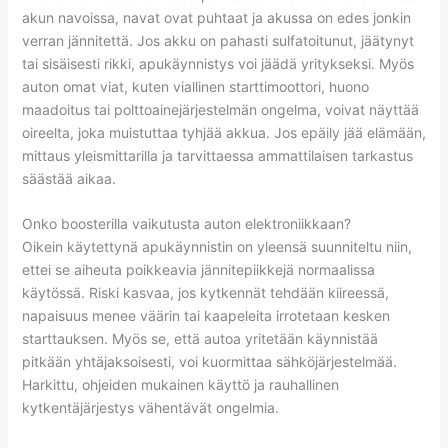
akun navoissa, navat ovat puhtaat ja akussa on edes jonkin
verran jännitettä. Jos akku on pahasti sulfatoitunut, jäätynyt
tai sisäisesti rikki, apukäynnistys voi jäädä yritykseksi. Myös
auton omat viat, kuten viallinen starttimoottori, huono
maadoitus tai polttoainejärjestelmän ongelma, voivat näyttää
oireelta, joka muistuttaa tyhjää akkua. Jos epäily jää elämään,
mittaus yleismittarilla ja tarvittaessa ammattilaisen tarkastus
säästää aikaa.
Onko boosterilla vaikutusta auton elektroniikkaan?
Oikein käytettynä apukäynnistin on yleensä suunniteltu niin,
ettei se aiheuta poikkeavia jännitepiikkejä normaalissa
käytössä. Riski kasvaa, jos kytkennät tehdään kiireessä,
napaisuus menee väärin tai kaapeleita irrotetaan kesken
starttauksen. Myös se, että autoa yritetään käynnistää
pitkään yhtäjaksoisesti, voi kuormittaa sähköjärjestelmää.
Harkittu, ohjeiden mukainen käyttö ja rauhallinen
kytkentäjärjestys vähentävät ongelmia.