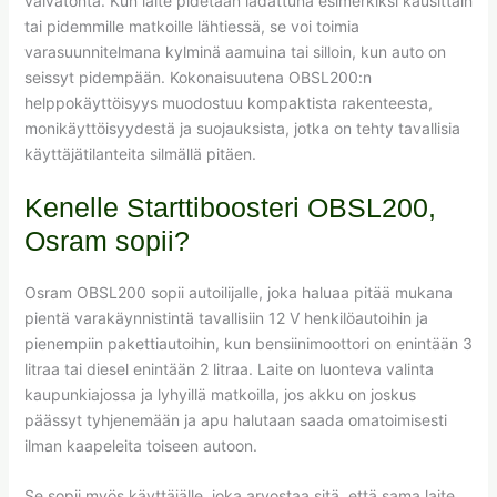
vaivatonta. Kun laite pidetään ladattuna esimerkiksi kausittain
tai pidemmille matkoille lähtiessä, se voi toimia
varasuunnitelmana kylminä aamuina tai silloin, kun auto on
seissyt pidempään. Kokonaisuutena OBSL200:n
helppokäyttöisyys muodostuu kompaktista rakenteesta,
monikäyttöisyydestä ja suojauksista, jotka on tehty tavallisia
käyttäjätilanteita silmällä pitäen.
Kenelle Starttiboosteri OBSL200,
Osram sopii?
Osram OBSL200 sopii autoilijalle, joka haluaa pitää mukana
pientä varakäynnistintä tavallisiin 12 V henkilöautoihin ja
pienempiin pakettiautoihin, kun bensiinimoottori on enintään 3
litraa tai diesel enintään 2 litraa. Laite on luonteva valinta
kaupunkiajossa ja lyhyillä matkoilla, jos akku on joskus
päässyt tyhjenemään ja apu halutaan saada omatoimisesti
ilman kaapeleita toiseen autoon.
Se sopii myös käyttäjälle, joka arvostaa sitä, että sama laite