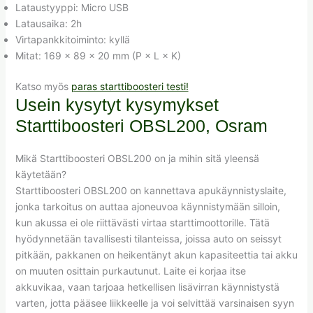
Lataustyyppi: Micro USB
Latausaika: 2h
Virtapankkitoiminto: kyllä
Mitat: 169 × 89 × 20 mm (P × L × K)
Katso myös
paras starttiboosteri testi!
Usein kysytyt kysymykset
Starttiboosteri OBSL200, Osram
Mikä Starttiboosteri OBSL200 on ja mihin sitä yleensä
käytetään?
Starttiboosteri OBSL200 on kannettava apukäynnistyslaite,
jonka tarkoitus on auttaa ajoneuvoa käynnistymään silloin,
kun akussa ei ole riittävästi virtaa starttimoottorille. Tätä
hyödynnetään tavallisesti tilanteissa, joissa auto on seissyt
pitkään, pakkanen on heikentänyt akun kapasiteettia tai akku
on muuten osittain purkautunut. Laite ei korjaa itse
akkuvikaa, vaan tarjoaa hetkellisen lisävirran käynnistystä
varten, jotta pääsee liikkeelle ja voi selvittää varsinaisen syyn