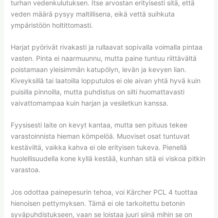
turhan vedenkulutuksen. Itse arvostan erityisesti sitä, että
veden määrä pysyy maltillisena, eikä vettä suihkuta
ympäristöön holtittomasti.
Harjat pyörivät rivakasti ja rullaavat sopivalla voimalla pintaa
vasten. Pinta ei naarmuunnu, mutta paine tuntuu riittävältä
poistamaan yleisimmän katupölyn, levän ja kevyen lian.
Kiveyksillä tai laatoilla lopputulos ei ole aivan yhtä hyvä kuin
puisilla pinnoilla, mutta puhdistus on silti huomattavasti
vaivattomampaa kuin harjan ja vesiletkun kanssa.
Fyysisesti laite on kevyt kantaa, mutta sen pituus tekee
varastoinnista hieman kömpelöä. Muoviset osat tuntuvat
kestäviltä, vaikka kahva ei ole erityisen tukeva. Pienellä
huolellisuudella kone kyllä kestää, kunhan sitä ei viskoa pitkin
varastoa.
Jos odottaa painepesurin tehoa, voi Kärcher PCL 4 tuottaa
hienoisen pettymyksen. Tämä ei ole tarkoitettu betonin
syväpuhdistukseen, vaan se loistaa juuri siinä mihin se on