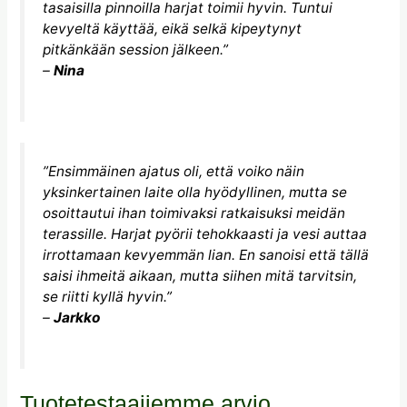
tasaisilla pinnoilla harjat toimii hyvin. Tuntui
kevyeltä käyttää, eikä selkä kipeytynyt
pitkänkään session jälkeen.”
–
Nina
”Ensimmäinen ajatus oli, että voiko näin
yksinkertainen laite olla hyödyllinen, mutta se
osoittautui ihan toimivaksi ratkaisuksi meidän
terassille. Harjat pyörii tehokkaasti ja vesi auttaa
irrottamaan kevyemmän lian. En sanoisi että tällä
saisi ihmeitä aikaan, mutta siihen mitä tarvitsin,
se riitti kyllä hyvin.”
–
Jarkko
Tuotetestaajiemme arvio