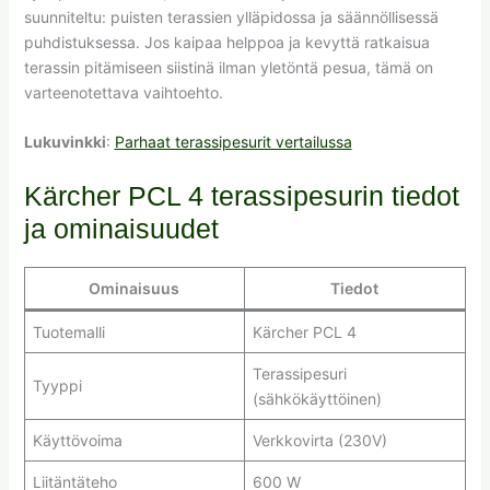
suunniteltu: puisten terassien ylläpidossa ja säännöllisessä
puhdistuksessa. Jos kaipaa helppoa ja kevyttä ratkaisua
terassin pitämiseen siistinä ilman yletöntä pesua, tämä on
varteenotettava vaihtoehto.
Lukuvinkki
:
Parhaat terassipesurit vertailussa
Kärcher PCL 4 terassipesurin tiedot
ja ominaisuudet
Ominaisuus
Tiedot
Tuotemalli
Kärcher PCL 4
Terassipesuri
Tyyppi
(sähkökäyttöinen)
Käyttövoima
Verkkovirta (230V)
Liitäntäteho
600 W