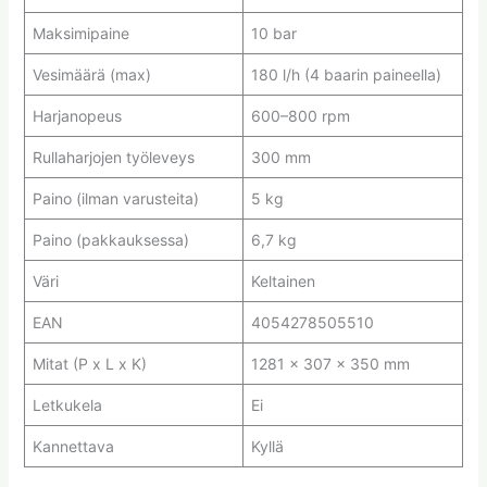
Maksimipaine
10 bar
Vesimäärä (max)
180 l/h (4 baarin paineella)
Harjanopeus
600–800 rpm
Rullaharjojen työleveys
300 mm
Paino (ilman varusteita)
5 kg
Paino (pakkauksessa)
6,7 kg
Väri
Keltainen
EAN
4054278505510
Mitat (P x L x K)
1281 x 307 x 350 mm
Letkukela
Ei
Kannettava
Kyllä