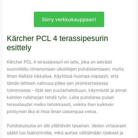
Siirry verkkokauppaan!
Kärcher PCL 4 terassipesurin
esittely
Kärcher PCL 4 terassipesuri on laite, joka on selvästi
suunniteltu nimenomaan ulkotilojen puhdistamiseen, mutta
ilman liiallista kikkailua. Käytössä huomaa nopeasti, että
tämän laitteen vahvuus piilee sen yksinkertaisessa
toiminnassa – liität sen puutarhaletkuun, käynnistät ja annat
kahden rullaharjan tehdä työn. Laite puhdistaa puiset
terassilaudat melko tehokkaasti, vaikka ihan kaikkein
pinttynein lika ei irtoa ilman useampaa vetoa.
Puhdistustulos on silti yllättävän tasainen. Veden virtauksen
säätö tuo lisäkontrollia, mikä auttaa välttämään roiskeet ja