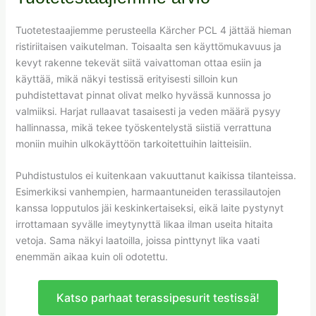
Tuotetestaajiemme perusteella Kärcher PCL 4 jättää hieman
ristiriitaisen vaikutelman. Toisaalta sen käyttömukavuus ja
kevyt rakenne tekevät siitä vaivattoman ottaa esiin ja
käyttää, mikä näkyi testissä erityisesti silloin kun
puhdistettavat pinnat olivat melko hyvässä kunnossa jo
valmiiksi. Harjat rullaavat tasaisesti ja veden määrä pysyy
hallinnassa, mikä tekee työskentelystä siistiä verrattuna
moniin muihin ulkokäyttöön tarkoitettuihin laitteisiin.
Puhdistustulos ei kuitenkaan vakuuttanut kaikissa tilanteissa.
Esimerkiksi vanhempien, harmaantuneiden terassilautojen
kanssa lopputulos jäi keskinkertaiseksi, eikä laite pystynyt
irrottamaan syvälle imeytynyttä likaa ilman useita hitaita
vetoja. Sama näkyi laatoilla, joissa pinttynyt lika vaati
enemmän aikaa kuin oli odotettu.
Katso parhaat terassipesurit testissä!