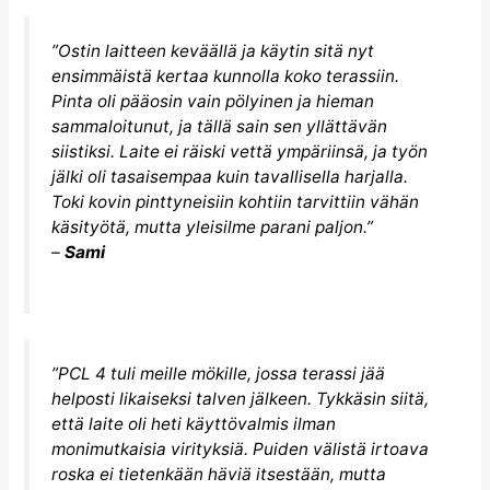
”Ostin laitteen keväällä ja käytin sitä nyt
ensimmäistä kertaa kunnolla koko terassiin.
Pinta oli pääosin vain pölyinen ja hieman
sammaloitunut, ja tällä sain sen yllättävän
siistiksi. Laite ei räiski vettä ympäriinsä, ja työn
jälki oli tasaisempaa kuin tavallisella harjalla.
Toki kovin pinttyneisiin kohtiin tarvittiin vähän
käsityötä, mutta yleisilme parani paljon.”
–
Sami
”PCL 4 tuli meille mökille, jossa terassi jää
helposti likaiseksi talven jälkeen. Tykkäsin siitä,
että laite oli heti käyttövalmis ilman
monimutkaisia virityksiä. Puiden välistä irtoava
roska ei tietenkään häviä itsestään, mutta