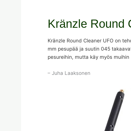
Kränzle Round 
Kränzle Round Cleaner UFO on tehok
mm pesupää ja suutin 045 takaavat t
pesureihin, mutta käy myös muihin s
– Juha Laaksonen