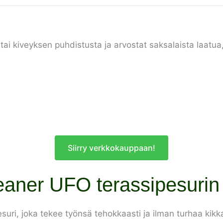
n tai kiveyksen puhdistusta ja arvostat saksalaista laatu
Siirry verkkokauppaan!
aner UFO terassipesurin e
uri, joka tekee työnsä tehokkaasti ja ilman turhaa kikk