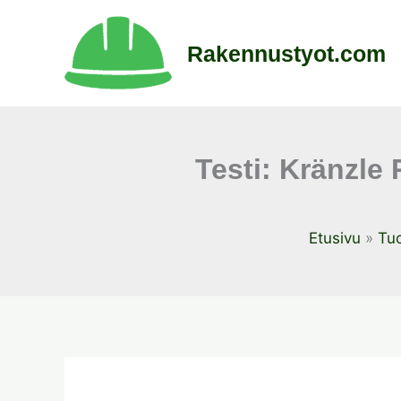
Siirry
sisältöön
Rakennustyot.com
Testi: Kränzle
Etusivu
Tuo