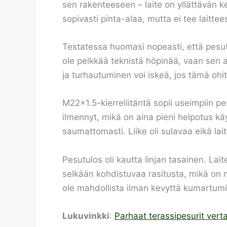
sen rakenteeseen – laite on yllättävän 
sopivasti pinta-alaa, mutta ei tee laitte
Testatessa huomasi nopeasti, että pesutul
ole pelkkää teknistä höpinää, vaan sen al
ja turhautuminen voi iskeä, jos tämä ohi
M22x1.5-kierreliitäntä sopii useimpiin p
ilmennyt, mikä on aina pieni helpotus käy
saumattomasti. Liike oli sulavaa eikä la
Pesutulos oli kautta linjan tasainen. Lait
selkään kohdistuvaa rasitusta, mikä on m
ole mahdollista ilman kevyttä kumartumis
Lukuvinkki
:
Parhaat terassipesurit vert