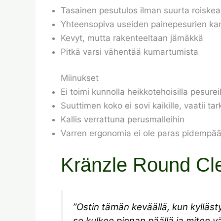
Tasainen pesutulos ilman suurta roiskea
Yhteensopiva useiden painepesurien ka
Kevyt, mutta rakenteeltaan jämäkkä
Pitkä varsi vähentää kumartumista
Miinukset
Ei toimi kunnolla heikkotehoisilla pesureil
Suuttimen koko ei sovi kaikille, vaatii t
Kallis verrattuna perusmalleihin
Varren ergonomia ei ole paras pidempään 
Kränzle Round Cl
”Ostin tämän keväällä, kun kyllästy
se kulkee pinnan päällä ja miten väh