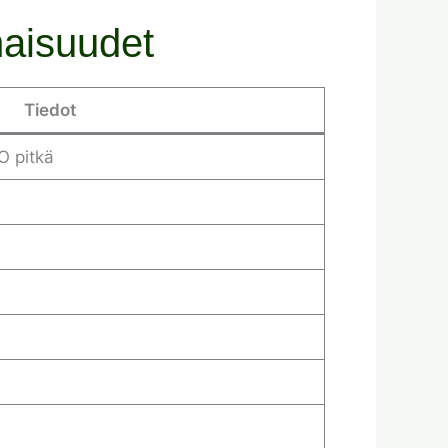
naisuudet
Tiedot
O pitkä