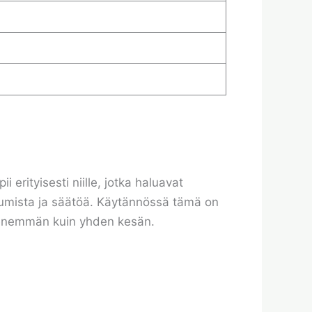
i erityisesti niille, jotka haluavat
skumista ja säätöä. Käytännössä tämä on
ää enemmän kuin yhden kesän.