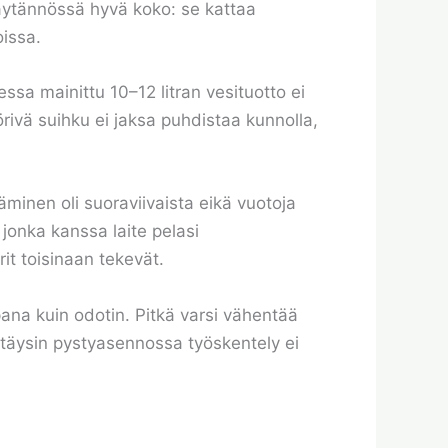
käytännössä hyvä koko: se kattaa
oissa.
ssa mainittu 10–12 litran vesituotto ei
örivä suihku ei jaksa puhdistaa kunnolla,
äminen oli suoraviivaista eikä vuotoja
 jonka kanssa laite pelasi
it toisinaan tekevät.
mpana kuin odotin. Pitkä varsi vähentää
 täysin pystyasennossa työskentely ei