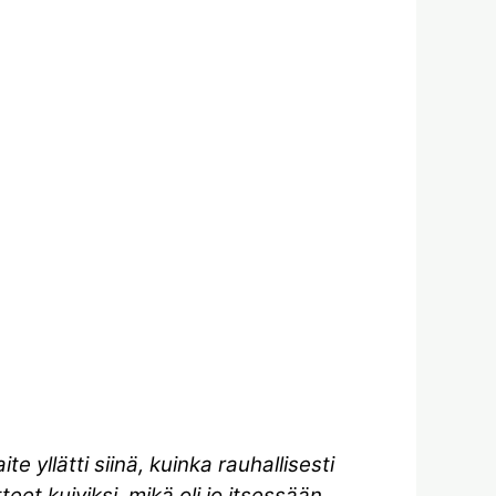
 yllätti siinä, kuinka rauhallisesti
teet kuiviksi, mikä oli jo itsessään