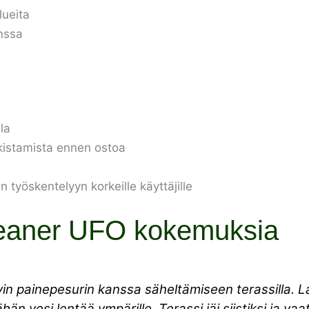
lueita
nssa
la
arkistamista ennen ostoa
työskentelyyn korkeille käyttäjille
eaner UFO kokemuksia
in painepesurin kanssa säheltämiseen terassilla. Laite
än vesi lentää ympärille. Terassi jäi siistiksi ja vaat