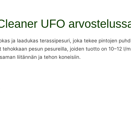
Cleaner UFO arvosteluss
as ja laadukas terassipesuri, joka tekee pintojen puh
ehokkaan pesun pesureilla, joiden tuotto on 10–12 l/min
aman liitännän ja tehon koneisiin.