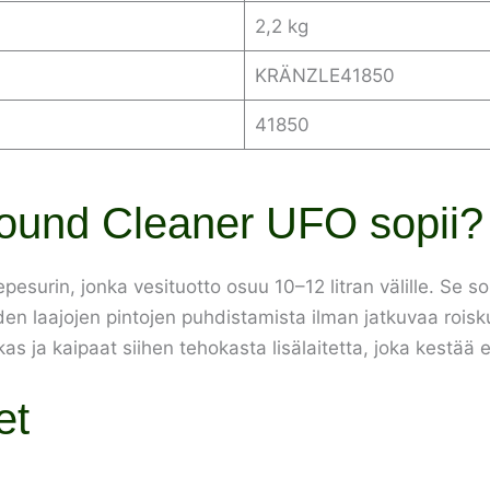
2,2 kg
KRÄNZLE41850
41850
Round Cleaner UFO sopii?
pesurin, jonka vesituotto osuu 10–12 litran välille. Se sopi
iden laajojen pintojen puhdistamista ilman jatkuvaa roi
ukas ja kaipaat siihen tehokasta lisälaitetta, joka kest
et