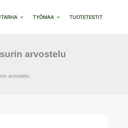
UTARHA
TYÖMAA
TUOTETESTIT
surin arvostelu
rin arvostelu