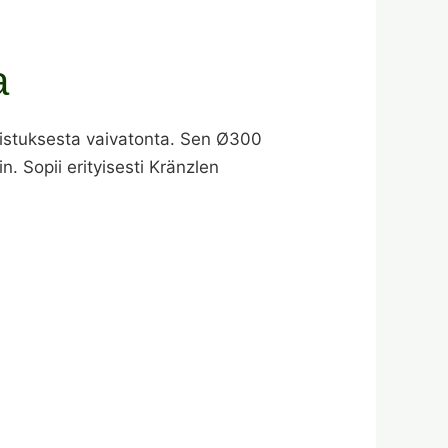
a
distuksesta vaivatonta. Sen Ø300
. Sopii erityisesti Kränzlen