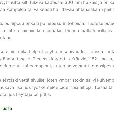
kevyt mutta silti tukeva kädessä. 300 mm halkaisija on 
esta kömpelöä tai vaikeasti hallittavaa ahtaissakaan paik
os riippuu pitkälti painepesurin tehoista. Tuoteselostee
la laite toimii niin kuin pitääkin. Pienemmällä teholla py
tetaan.
esureihin, mikä helpottaa yhteensopivuuden kanssa. Liitt
tännön tasolla. Testissä käytettiin Kränzle 1152 -mallia,
ite riuhtonut tai pomppinut, kuten halvemmat terassipesur
e ei roiski vettä sivuille, joten ympäristökin säilyi kuive
ukava lisä, jos työskentelee pidempiä aikoja. Toisaalta
ta, jos käyttäjä on pitkä.
ailussa