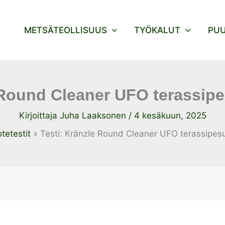
METSÄTEOLLISUUS
TYÖKALUT
PU
 Round Cleaner UFO terassipe
Kirjoittaja
Juha Laaksonen
/
4 kesäkuun, 2025
tetestit
Testi: Kränzle Round Cleaner UFO terassipesu