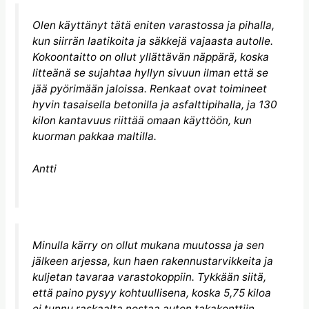
Olen käyttänyt tätä eniten varastossa ja pihalla,
kun siirrän laatikoita ja säkkejä vajaasta autolle.
Kokoontaitto on ollut yllättävän näppärä, koska
litteänä se sujahtaa hyllyn sivuun ilman että se
jää pyörimään jaloissa. Renkaat ovat toimineet
hyvin tasaisella betonilla ja asfalttipihalla, ja 130
kilon kantavuus riittää omaan käyttöön, kun
kuorman pakkaa maltilla.
Antti
Minulla kärry on ollut mukana muutossa ja sen
jälkeen arjessa, kun haen rakennustarvikkeita ja
kuljetan tavaraa varastokoppiin. Tykkään siitä,
että paino pysyy kohtuullisena, koska 5,75 kiloa
ei tunnu raskaalta nostaa auton takakonttiin.