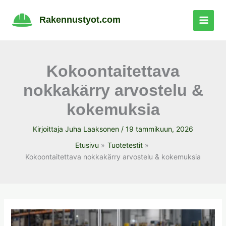
Siirry
sisältöön
Rakennustyot.com
Kokoontaitettava
nokkakärry arvostelu &
kokemuksia
Kirjoittaja
Juha Laaksonen
/
19 tammikuun, 2026
Etusivu
Tuotetestit
Kokoontaitettava nokkakärry arvostelu & kokemuksia