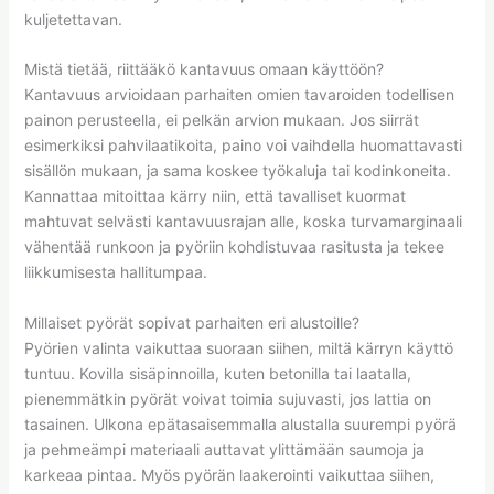
kuljetettavan.
Mistä tietää, riittääkö kantavuus omaan käyttöön?
Kantavuus arvioidaan parhaiten omien tavaroiden todellisen
painon perusteella, ei pelkän arvion mukaan. Jos siirrät
esimerkiksi pahvilaatikoita, paino voi vaihdella huomattavasti
sisällön mukaan, ja sama koskee työkaluja tai kodinkoneita.
Kannattaa mitoittaa kärry niin, että tavalliset kuormat
mahtuvat selvästi kantavuusrajan alle, koska turvamarginaali
vähentää runkoon ja pyöriin kohdistuvaa rasitusta ja tekee
liikkumisesta hallitumpaa.
Millaiset pyörät sopivat parhaiten eri alustoille?
Pyörien valinta vaikuttaa suoraan siihen, miltä kärryn käyttö
tuntuu. Kovilla sisäpinnoilla, kuten betonilla tai laatalla,
pienemmätkin pyörät voivat toimia sujuvasti, jos lattia on
tasainen. Ulkona epätasaisemmalla alustalla suurempi pyörä
ja pehmeämpi materiaali auttavat ylittämään saumoja ja
karkeaa pintaa. Myös pyörän laakerointi vaikuttaa siihen,