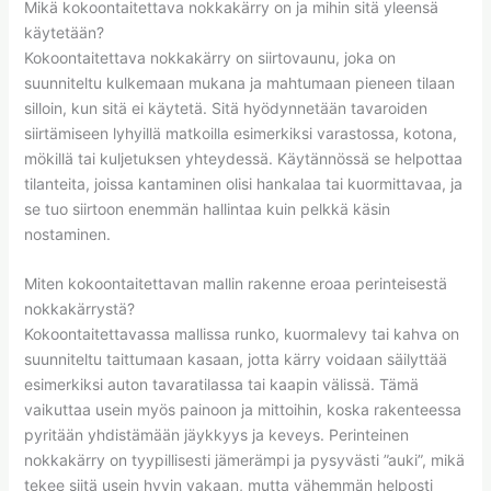
Mikä kokoontaitettava nokkakärry on ja mihin sitä yleensä
käytetään?
Kokoontaitettava nokkakärry on siirtovaunu, joka on
suunniteltu kulkemaan mukana ja mahtumaan pieneen tilaan
silloin, kun sitä ei käytetä. Sitä hyödynnetään tavaroiden
siirtämiseen lyhyillä matkoilla esimerkiksi varastossa, kotona,
mökillä tai kuljetuksen yhteydessä. Käytännössä se helpottaa
tilanteita, joissa kantaminen olisi hankalaa tai kuormittavaa, ja
se tuo siirtoon enemmän hallintaa kuin pelkkä käsin
nostaminen.
Miten kokoontaitettavan mallin rakenne eroaa perinteisestä
nokkakärrystä?
Kokoontaitettavassa mallissa runko, kuormalevy tai kahva on
suunniteltu taittumaan kasaan, jotta kärry voidaan säilyttää
esimerkiksi auton tavaratilassa tai kaapin välissä. Tämä
vaikuttaa usein myös painoon ja mittoihin, koska rakenteessa
pyritään yhdistämään jäykkyys ja keveys. Perinteinen
nokkakärry on tyypillisesti jämerämpi ja pysyvästi ”auki”, mikä
tekee siitä usein hyvin vakaan, mutta vähemmän helposti