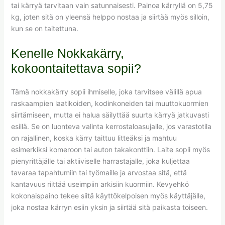
tai kärryä tarvitaan vain satunnaisesti. Painoa kärryllä on 5,75
kg, joten sitä on yleensä helppo nostaa ja siirtää myös silloin,
kun se on taitettuna.
Kenelle Nokkakärry,
kokoontaitettava sopii?
Tämä nokkakärry sopii ihmiselle, joka tarvitsee välillä apua
raskaampien laatikoiden, kodinkoneiden tai muuttokuormien
siirtämiseen, mutta ei halua säilyttää suurta kärryä jatkuvasti
esillä. Se on luonteva valinta kerrostaloasujalle, jos varastotila
on rajallinen, koska kärry taittuu litteäksi ja mahtuu
esimerkiksi komeroon tai auton takakonttiin. Laite sopii myös
pienyrittäjälle tai aktiiviselle harrastajalle, joka kuljettaa
tavaraa tapahtumiin tai työmaille ja arvostaa sitä, että
kantavuus riittää useimpiin arkisiin kuormiin. Kevyehkö
kokonaispaino tekee siitä käyttökelpoisen myös käyttäjälle,
joka nostaa kärryn esiin yksin ja siirtää sitä paikasta toiseen.