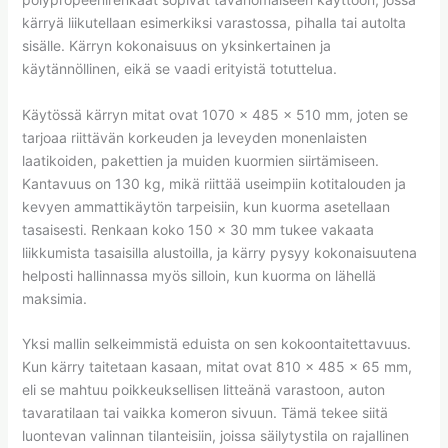
kärryä liikutellaan esimerkiksi varastossa, pihalla tai autolta
sisälle. Kärryn kokonaisuus on yksinkertainen ja
käytännöllinen, eikä se vaadi erityistä totuttelua.
Käytössä kärryn mitat ovat 1070 × 485 × 510 mm, joten se
tarjoaa riittävän korkeuden ja leveyden monenlaisten
laatikoiden, pakettien ja muiden kuormien siirtämiseen.
Kantavuus on 130 kg, mikä riittää useimpiin kotitalouden ja
kevyen ammattikäytön tarpeisiin, kun kuorma asetellaan
tasaisesti. Renkaan koko 150 × 30 mm tukee vakaata
liikkumista tasaisilla alustoilla, ja kärry pysyy kokonaisuutena
helposti hallinnassa myös silloin, kun kuorma on lähellä
maksimia.
Yksi mallin selkeimmistä eduista on sen kokoontaitettavuus.
Kun kärry taitetaan kasaan, mitat ovat 810 × 485 × 65 mm,
eli se mahtuu poikkeuksellisen litteänä varastoon, auton
tavaratilaan tai vaikka komeron sivuun. Tämä tekee siitä
luontevan valinnan tilanteisiin, joissa säilytystila on rajallinen