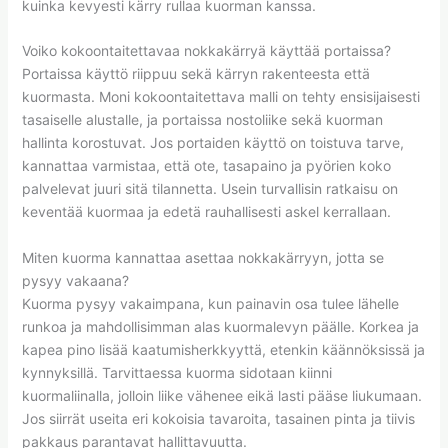
kuinka kevyesti kärry rullaa kuorman kanssa.
Voiko kokoontaitettavaa nokkakärryä käyttää portaissa?
Portaissa käyttö riippuu sekä kärryn rakenteesta että
kuormasta. Moni kokoontaitettava malli on tehty ensisijaisesti
tasaiselle alustalle, ja portaissa nostoliike sekä kuorman
hallinta korostuvat. Jos portaiden käyttö on toistuva tarve,
kannattaa varmistaa, että ote, tasapaino ja pyörien koko
palvelevat juuri sitä tilannetta. Usein turvallisin ratkaisu on
keventää kuormaa ja edetä rauhallisesti askel kerrallaan.
Miten kuorma kannattaa asettaa nokkakärryyn, jotta se
pysyy vakaana?
Kuorma pysyy vakaimpana, kun painavin osa tulee lähelle
runkoa ja mahdollisimman alas kuormalevyn päälle. Korkea ja
kapea pino lisää kaatumisherkkyyttä, etenkin käännöksissä ja
kynnyksillä. Tarvittaessa kuorma sidotaan kiinni
kuormaliinalla, jolloin liike vähenee eikä lasti pääse liukumaan.
Jos siirrät useita eri kokoisia tavaroita, tasainen pinta ja tiivis
pakkaus parantavat hallittavuutta.