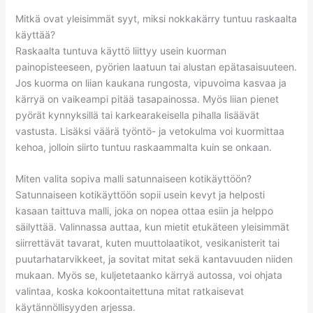
Mitkä ovat yleisimmät syyt, miksi nokkakärry tuntuu raskaalta
käyttää?
Raskaalta tuntuva käyttö liittyy usein kuorman
painopisteeseen, pyörien laatuun tai alustan epätasaisuuteen.
Jos kuorma on liian kaukana rungosta, vipuvoima kasvaa ja
kärryä on vaikeampi pitää tasapainossa. Myös liian pienet
pyörät kynnyksillä tai karkearakeisella pihalla lisäävät
vastusta. Lisäksi väärä työntö- ja vetokulma voi kuormittaa
kehoa, jolloin siirto tuntuu raskaammalta kuin se onkaan.
Miten valita sopiva malli satunnaiseen kotikäyttöön?
Satunnaiseen kotikäyttöön sopii usein kevyt ja helposti
kasaan taittuva malli, joka on nopea ottaa esiin ja helppo
säilyttää. Valinnassa auttaa, kun mietit etukäteen yleisimmät
siirrettävät tavarat, kuten muuttolaatikot, vesikanisterit tai
puutarhatarvikkeet, ja sovitat mitat sekä kantavuuden niiden
mukaan. Myös se, kuljetetaanko kärryä autossa, voi ohjata
valintaa, koska kokoontaitettuna mitat ratkaisevat
käytännöllisyyden arjessa.