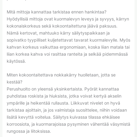
Mitä mittoja kannattaa tarkistaa ennen hankintaa?
Hyödyllisiä mittoja ovat kuormalevyn leveys ja syvyys, kärryn
kokonaiskorkeus sekä kokoontaitettuna jäävä paksuus.
Nämä kertovat, mahtuuko kärry säilytyspaikkaan ja
sopivatko tyypilliset kuljetettavat tavarat kuormalevylle. Myös
kahvan korkeus vaikuttaa ergonomiaan, koska liian matala tai
liian korkea kahva voi rasittaa ranteita ja selkää pidemmässä
käytössä.
Miten kokoontaitettava nokkakärry huolletaan, jotta se
kestää?
Perushuolto on yleensä yksinkertaista. Pyörät kannattaa
puhdistaa roskista ja hiuksista, jotka voivat kertyä akselin
ympärille ja heikentää rullausta. Liikkuvat nivelet on hyvä
tarkistaa ajoittain, ja jos valmistaja suosittelee, niihin voidaan
lisätä kevyttä voitelua. Säilytys kuivassa tilassa ehkäisee
korroosiota, ja kuormarajoissa pysyminen vähentää väsymistä
rungossa ja liitoksissa.