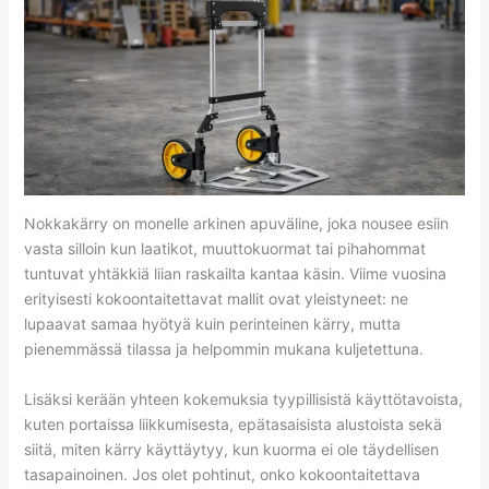
Nokkakärry on monelle arkinen apuväline, joka nousee esiin
vasta silloin kun laatikot, muuttokuormat tai pihahommat
tuntuvat yhtäkkiä liian raskailta kantaa käsin. Viime vuosina
erityisesti kokoontaitettavat mallit ovat yleistyneet: ne
lupaavat samaa hyötyä kuin perinteinen kärry, mutta
pienemmässä tilassa ja helpommin mukana kuljetettuna.
Lisäksi kerään yhteen kokemuksia tyypillisistä käyttötavoista,
kuten portaissa liikkumisesta, epätasaisista alustoista sekä
siitä, miten kärry käyttäytyy, kun kuorma ei ole täydellisen
tasapainoinen. Jos olet pohtinut, onko kokoontaitettava