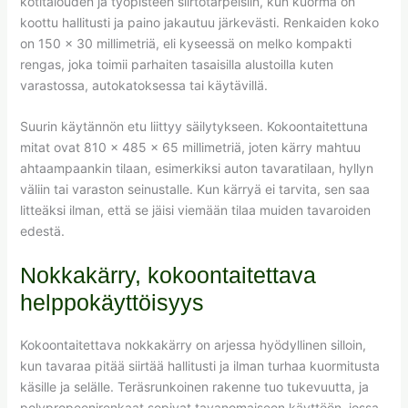
kotitalouden ja työpisteen siirtotarpeisiin, kun kuorma on
koottu hallitusti ja paino jakautuu järkevästi. Renkaiden koko
on 150 × 30 millimetriä, eli kyseessä on melko kompakti
rengas, joka toimii parhaiten tasaisilla alustoilla kuten
varastossa, autokatoksessa tai käytävillä.
Suurin käytännön etu liittyy säilytykseen. Kokoontaitettuna
mitat ovat 810 × 485 × 65 millimetriä, joten kärry mahtuu
ahtaampaankin tilaan, esimerkiksi auton tavaratilaan, hyllyn
väliin tai varaston seinustalle. Kun kärryä ei tarvita, sen saa
litteäksi ilman, että se jäisi viemään tilaa muiden tavaroiden
edestä.
Nokkakärry, kokoontaitettava
helppokäyttöisyys
Kokoontaitettava nokkakärry on arjessa hyödyllinen silloin,
kun tavaraa pitää siirtää hallitusti ja ilman turhaa kuormitusta
käsille ja selälle. Teräsrunkoinen rakenne tuo tukevuutta, ja
polypropeenirenkaat sopivat tavanomaiseen käyttöön, jossa