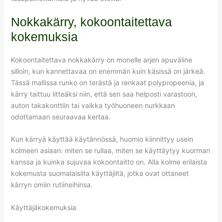
Nokkakärry, kokoontaitettava
kokemuksia
Kokoontaitettava nokkakärry on monelle arjen apuväline
silloin, kun kannettavaa on enemmän kuin käsissä on järkeä.
Tässä mallissa runko on terästä ja renkaat polypropeenia, ja
kärry taittuu litteäksi niin, että sen saa helposti varastoon,
auton takakonttiin tai vaikka työhuoneen nurkkaan
odottamaan seuraavaa kertaa.
Kun kärryä käyttää käytännössä, huomio kiinnittyy usein
kolmeen asiaan: miten se rullaa, miten se käyttäytyy kuorman
kanssa ja kuinka sujuvaa kokoontaitto on. Alla kolme erilaista
kokemusta suomalaisilta käyttäjiltä, jotka ovat ottaneet
kärryn omiin rutiineihinsa.
Käyttäjäkokemuksia