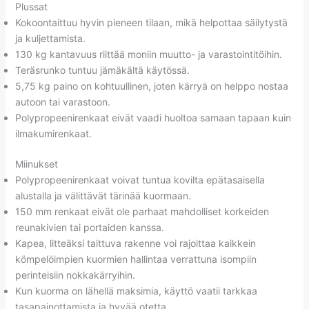
Plussat
Kokoontaittuu hyvin pieneen tilaan, mikä helpottaa säilytystä
ja kuljettamista.
130 kg kantavuus riittää moniin muutto- ja varastointitöihin.
Teräsrunko tuntuu jämäkältä käytössä.
5,75 kg paino on kohtuullinen, joten kärryä on helppo nostaa
autoon tai varastoon.
Polypropeenirenkaat eivät vaadi huoltoa samaan tapaan kuin
ilmakumirenkaat.
Miinukset
Polypropeenirenkaat voivat tuntua kovilta epätasaisella
alustalla ja välittävät tärinää kuormaan.
150 mm renkaat eivät ole parhaat mahdolliset korkeiden
reunakivien tai portaiden kanssa.
Kapea, litteäksi taittuva rakenne voi rajoittaa kaikkein
kömpelöimpien kuormien hallintaa verrattuna isompiin
perinteisiin nokkakärryihin.
Kun kuorma on lähellä maksimia, käyttö vaatii tarkkaa
tasapainottamista ja hyvää otetta.