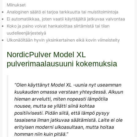
Miinukset
Analoginen säätö ei tarjoa tarkkuutta tai muistitoimintoja
Ei automatiikkaa, joten vaatii käyttäjältä jatkuvaa valvontaa
Koko ja paino voivat hankaloittaa siirtämistä tai tilan
uudelleenjärjestelyä
Ulkonäöltään hyvin yksinkertainen eikä kovin viimeistelty
NordicPulver Model XL
pulverimaalausuuni kokemuksia
”Olen käyttänyt Model XL -uunia nyt useamman
kuukauden omassa verstaan yhteydessä. Alkuun
hieman arvelutti, miten nopeasti lämpötila
nousee, mutta se yllätti siinä kohtaa
positiivisesti. Pidän siitä, että lämpö pysyy
tasaisena ilman jatkuvaa säätämistä. Laite ei ole
erityisen moderni ulkoasultaan, mutta hoitaa
homman niin kuin pitää.”