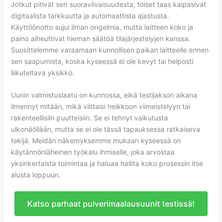
Jotkut pitivät sen suoraviivaisuudesta, toiset taas kaipasivat
digitaalista tarkkuutta ja automaattista ajastusta.
Käyttöönotto sujui ilman ongelmia, mutta laitteen koko ja
paino aiheuttivat hieman säätöä tilajärjestelyjen kanssa.
Suosittelemme varaamaan kunnollisen paikan laitteelle ennen
sen saapumista, koska kyseessä ei ole kevyt tai helposti
liikuteltava yksikkö.
Uunin valmistuslaatu on kunnossa, eikä testijakson aikana
ilmennyt mitään, mikä viittaisi heikkoon viimeistelyyn tai
rakenteellisiin puutteisiin. Se ei tehnyt vaikutusta
ulkonäöllään, mutta se ei ole tässä tapauksessa ratkaiseva
tekijä. Meidän näkemyksemme mukaan kyseessä on
käytännönläheinen työkalu ihmiselle, joka arvostaa
yksinkertaista toimintaa ja haluaa hallita koko prosessin itse
alusta loppuun.
Katso parhaat pulverimaalausuunit testissä!