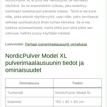
NordicPulver XL ei yritä olla hienostunut tai teknisesti
näyttävä. Se on enemmänkin työkalu, joka keskittyy
toimimaan luotettavasti päivästä toiseen. Tämä ei ole kone
niille, jotka etsivät näyttävyyttä, vaan niille, jotka tarvitsevat
selkeää suorituskykyä ilman turhaa kikkailua. Se ei tee
kaikkea automaattisesti, mutta ehkä juuri siinä piilee sen
vahvuus: hallinta pysyy käyttäjän käsissä.
Lukuvinkki
:
Parhaat pulverimaalausuunit vertailussa
NordicPulver Model XL
pulverimaalausuunin tiedot ja
ominaisuudet
Ominaisuus
Tiedot
Tuotemalli
NordicPulver Model XL
Sisämitat
160 x 85 x 60 cm