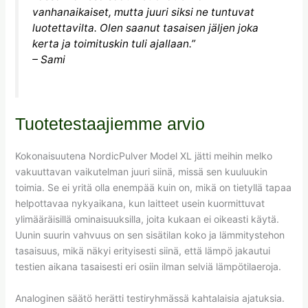
vanhanaikaiset, mutta juuri siksi ne tuntuvat
luotettavilta. Olen saanut tasaisen jäljen joka
kerta ja toimituskin tuli ajallaan.”
– Sami
Tuotetestaajiemme arvio
Kokonaisuutena NordicPulver Model XL jätti meihin melko
vakuuttavan vaikutelman juuri siinä, missä sen kuuluukin
toimia. Se ei yritä olla enempää kuin on, mikä on tietyllä tapaa
helpottavaa nykyaikana, kun laitteet usein kuormittuvat
ylimääräisillä ominaisuuksilla, joita kukaan ei oikeasti käytä.
Uunin suurin vahvuus on sen sisätilan koko ja lämmitystehon
tasaisuus, mikä näkyi erityisesti siinä, että lämpö jakautui
testien aikana tasaisesti eri osiin ilman selviä lämpötilaeroja.
Analoginen säätö herätti testiryhmässä kahtalaisia ajatuksia.