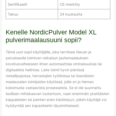
Sertifikaatit
CE-merkitty
Takuu
24 kuukautta
Kenelle NordicPulver Model XL
pulverimaalausuuni sopii?
Tämä uuni sopii käyttäjälle, joka tarvitsee tilavan ja
perustasolla toimivan ratkaisun jauhemaalauksen
kovetusvaiheeseen ilman automaattisia ominaisuuksia tai
digitaalista hallintaa. Laite toimii hyvin pienissä
metallipajoissa, harrastajien työtiloissa tai itsenäisten
maalausalan toimijoiden käytössä, joilla on jo hieman
kokemusta vastaavista prosesseista. Se ei ole suunnattu
teollisen mittakaavan tuotantoon, vaan enemmän yksittäisten
kappaleiden tai pienten erien käsittelyyn, jolloin käyttäjä voi
hyödyntää sen kapasiteetin täysimittaisesti.