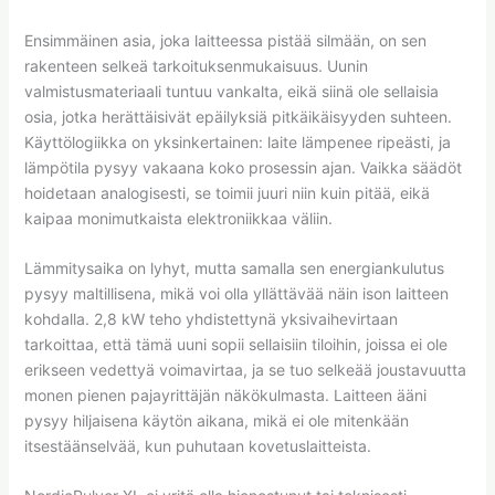
Ensimmäinen asia, joka laitteessa pistää silmään, on sen
rakenteen selkeä tarkoituksenmukaisuus. Uunin
valmistusmateriaali tuntuu vankalta, eikä siinä ole sellaisia
osia, jotka herättäisivät epäilyksiä pitkäikäisyyden suhteen.
Käyttölogiikka on yksinkertainen: laite lämpenee ripeästi, ja
lämpötila pysyy vakaana koko prosessin ajan. Vaikka säädöt
hoidetaan analogisesti, se toimii juuri niin kuin pitää, eikä
kaipaa monimutkaista elektroniikkaa väliin.
Lämmitysaika on lyhyt, mutta samalla sen energiankulutus
pysyy maltillisena, mikä voi olla yllättävää näin ison laitteen
kohdalla. 2,8 kW teho yhdistettynä yksivaihevirtaan
tarkoittaa, että tämä uuni sopii sellaisiin tiloihin, joissa ei ole
erikseen vedettyä voimavirtaa, ja se tuo selkeää joustavuutta
monen pienen pajayrittäjän näkökulmasta. Laitteen ääni
pysyy hiljaisena käytön aikana, mikä ei ole mitenkään
itsestäänselvää, kun puhutaan kovetuslaitteista.