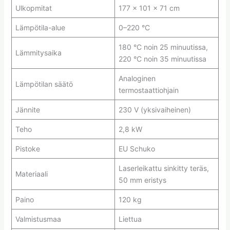
Ulkopmitat
177 x 101 x 71 cm
Lämpötila-alue
0–220 °C
180 °C noin 25 minuutissa,
Lämmitysaika
220 °C noin 35 minuutissa
Analoginen
Lämpötilan säätö
termostaattiohjain
Jännite
230 V (yksivaiheinen)
Teho
2,8 kW
Pistoke
EU Schuko
Laserleikattu sinkitty teräs,
Materiaali
50 mm eristys
Paino
120 kg
Valmistusmaa
Liettua