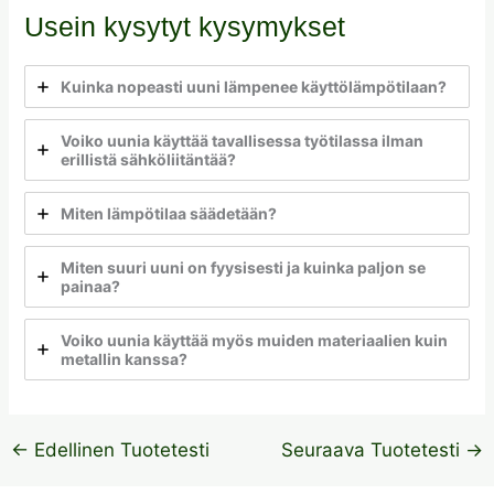
Usein kysytyt kysymykset
Kuinka nopeasti uuni lämpenee käyttölämpötilaan?
Voiko uunia käyttää tavallisessa työtilassa ilman
erillistä sähköliitäntää?
Miten lämpötilaa säädetään?
Miten suuri uuni on fyysisesti ja kuinka paljon se
painaa?
Voiko uunia käyttää myös muiden materiaalien kuin
metallin kanssa?
←
Edellinen Tuotetesti
Seuraava Tuotetesti
→