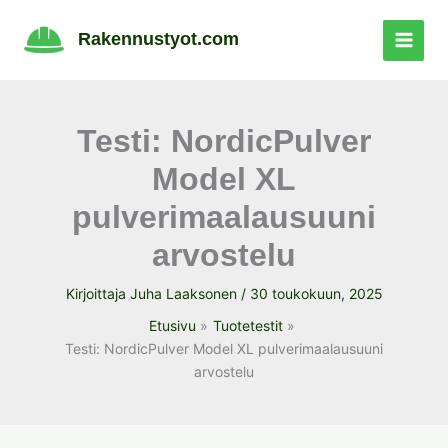
Siirry
sisältöön
Rakennustyot.com
Testi: NordicPulver
Model XL
pulverimaalausuuni
arvostelu
Kirjoittaja
Juha Laaksonen
/
30 toukokuun, 2025
Etusivu
Tuotetestit
Testi: NordicPulver Model XL pulverimaalausuuni
arvostelu