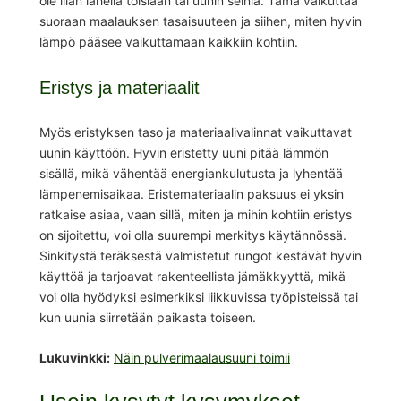
ole liian lähellä toisiaan tai uunin seiniä. Tämä vaikuttaa
suoraan maalauksen tasaisuuteen ja siihen, miten hyvin
lämpö pääsee vaikuttamaan kaikkiin kohtiin.
Eristys ja materiaalit
Myös eristyksen taso ja materiaalivalinnat vaikuttavat
uunin käyttöön. Hyvin eristetty uuni pitää lämmön
sisällä, mikä vähentää energiankulutusta ja lyhentää
lämpenemisaikaa. Eristemateriaalin paksuus ei yksin
ratkaise asiaa, vaan sillä, miten ja mihin kohtiin eristys
on sijoitettu, voi olla suurempi merkitys käytännössä.
Sinkitystä teräksestä valmistetut rungot kestävät hyvin
käyttöä ja tarjoavat rakenteellista jämäkkyyttä, mikä
voi olla hyödyksi esimerkiksi liikkuvissa työpisteissä tai
kun uunia siirretään paikasta toiseen.
Lukuvinkki:
Näin pulverimaalausuuni toimii