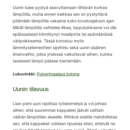
Uunin tulee pystyä saavuttamaan riittävän korkea
lämpötila, mutta ennen kaikkea sen on pystyttävä
pitämään lämpötila vakaana koko kovetusjakson ajan.
Mikäli lämpötila vaihtelee liikaa, lopputuloksena voi olla
epätasaisesti kiinnittynyt maalipinta tai epämääräisiä
väripoikkeamia. Tässä korostuu myös
lämmityselementtien sijoittelu sekä uunin sisäinen
ilmanvaihto, jotka yhdessä vaikuttavat siihen, kuinka
tasaisesti lämpö pääsee kiertämään.
Lukuvinkki:
Pulverimaalaus kotona
Uunin tilavuus
Liian pieni uuni rajoittaa työskentelyä ja voi johtaa
siihen, että suuremmat kappaleet jäävät osittain
väärän lämpötilan alueelle. Riittävä sisätila mahdollistaa
sen, että kappaleet voidaan ripustaa siten, etteivät ne