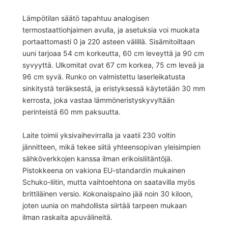
Lämpötilan säätö tapahtuu analogisen
termostaattiohjaimen avulla, ja asetuksia voi muokata
portaattomasti 0 ja 220 asteen välillä. Sisämitoiltaan
uuni tarjoaa 54 cm korkeutta, 60 cm leveyttä ja 90 cm
syvyyttä. Ulkomitat ovat 67 cm korkea, 75 cm leveä ja
96 cm syvä. Runko on valmistettu laserleikatusta
sinkitystä teräksestä, ja eristyksessä käytetään 30 mm
kerrosta, joka vastaa lämmöneristyskyvyltään
perinteistä 60 mm paksuutta.
Laite toimii yksivaihevirralla ja vaatii 230 voltin
jännitteen, mikä tekee siitä yhteensopivan yleisimpien
sähköverkkojen kanssa ilman erikoisliitäntöjä.
Pistokkeena on vakiona EU-standardin mukainen
Schuko-liitin, mutta vaihtoehtona on saatavilla myös
brittiläinen versio. Kokonaispaino jää noin 30 kiloon,
joten uunia on mahdollista siirtää tarpeen mukaan
ilman raskaita apuvälineitä.