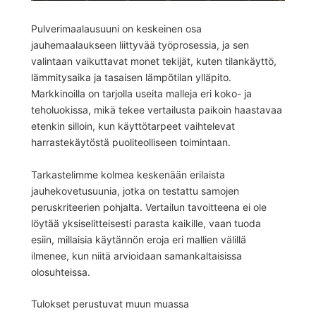
Pulverimaalausuuni on keskeinen osa
jauhemaalaukseen liittyvää työprosessia, ja sen
valintaan vaikuttavat monet tekijät, kuten tilankäyttö,
lämmitysaika ja tasaisen lämpötilan ylläpito.
Markkinoilla on tarjolla useita malleja eri koko- ja
teholuokissa, mikä tekee vertailusta paikoin haastavaa
etenkin silloin, kun käyttötarpeet vaihtelevat
harrastekäytöstä puoliteolliseen toimintaan.
Tarkastelimme kolmea keskenään erilaista
jauhekovetusuunia, jotka on testattu samojen
peruskriteerien pohjalta. Vertailun tavoitteena ei ole
löytää yksiselitteisesti parasta kaikille, vaan tuoda
esiin, millaisia käytännön eroja eri mallien välillä
ilmenee, kun niitä arvioidaan samankaltaisissa
olosuhteissa.
Tulokset perustuvat muun muassa