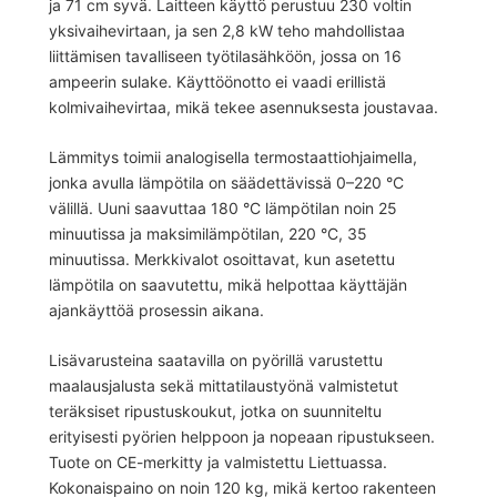
ja 71 cm syvä. Laitteen käyttö perustuu 230 voltin
yksivaihevirtaan, ja sen 2,8 kW teho mahdollistaa
liittämisen tavalliseen työtilasähköön, jossa on 16
ampeerin sulake. Käyttöönotto ei vaadi erillistä
kolmivaihevirtaa, mikä tekee asennuksesta joustavaa.
Lämmitys toimii analogisella termostaattiohjaimella,
jonka avulla lämpötila on säädettävissä 0–220 °C
välillä. Uuni saavuttaa 180 °C lämpötilan noin 25
minuutissa ja maksimilämpötilan, 220 °C, 35
minuutissa. Merkkivalot osoittavat, kun asetettu
lämpötila on saavutettu, mikä helpottaa käyttäjän
ajankäyttöä prosessin aikana.
Lisävarusteina saatavilla on pyörillä varustettu
maalausjalusta sekä mittatilaustyönä valmistetut
teräksiset ripustuskoukut, jotka on suunniteltu
erityisesti pyörien helppoon ja nopeaan ripustukseen.
Tuote on CE-merkitty ja valmistettu Liettuassa.
Kokonaispaino on noin 120 kg, mikä kertoo rakenteen