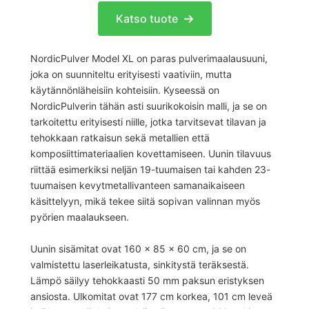
Katso tuote
NordicPulver Model XL on paras pulverimaalausuuni,
joka on suunniteltu erityisesti vaativiin, mutta
käytännönläheisiin kohteisiin. Kyseessä on
NordicPulverin tähän asti suurikokoisin malli, ja se on
tarkoitettu erityisesti niille, jotka tarvitsevat tilavan ja
tehokkaan ratkaisun sekä metallien että
komposiittimateriaalien kovettamiseen. Uunin tilavuus
riittää esimerkiksi neljän 19-tuumaisen tai kahden 23-
tuumaisen kevytmetallivanteen samanaikaiseen
käsittelyyn, mikä tekee siitä sopivan valinnan myös
pyörien maalaukseen.
Uunin sisämitat ovat 160 x 85 x 60 cm, ja se on
valmistettu laserleikatusta, sinkitystä teräksestä.
Lämpö säilyy tehokkaasti 50 mm paksun eristyksen
ansiosta. Ulkomitat ovat 177 cm korkea, 101 cm leveä