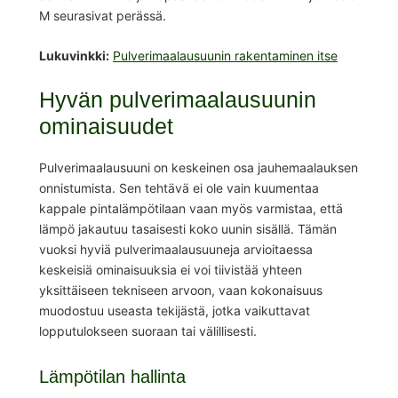
M seurasivat perässä.
Lukuvinkki:
Pulverimaalausuunin rakentaminen itse
Hyvän pulverimaalausuunin
ominaisuudet
Pulverimaalausuuni on keskeinen osa jauhemaalauksen
onnistumista. Sen tehtävä ei ole vain kuumentaa
kappale pintalämpötilaan vaan myös varmistaa, että
lämpö jakautuu tasaisesti koko uunin sisällä. Tämän
vuoksi hyviä pulverimaalausuuneja arvioitaessa
keskeisiä ominaisuuksia ei voi tiivistää yhteen
yksittäiseen tekniseen arvoon, vaan kokonaisuus
muodostuu useasta tekijästä, jotka vaikuttavat
lopputulokseen suoraan tai välillisesti.
Lämpötilan hallinta