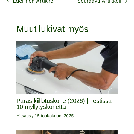
←
Edellinen Artikkeli
Seuraava Artikkeli
→
Muut lukivat myös
Paras kiillotuskone (2026) | Testissä
10 myllytyskonetta
Hitsaus
/
16 toukokuun, 2025