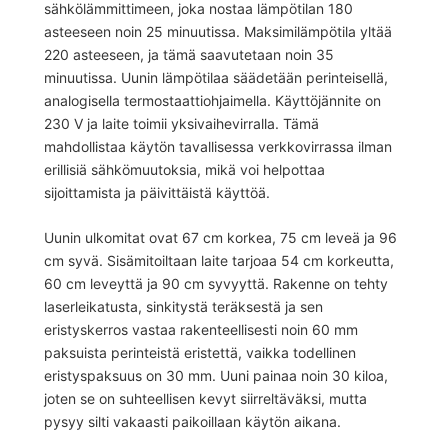
sähkölämmittimeen, joka nostaa lämpötilan 180
asteeseen noin 25 minuutissa. Maksimilämpötila yltää
220 asteeseen, ja tämä saavutetaan noin 35
minuutissa. Uunin lämpötilaa säädetään perinteisellä,
analogisella termostaattiohjaimella. Käyttöjännite on
230 V ja laite toimii yksivaihevirralla. Tämä
mahdollistaa käytön tavallisessa verkkovirrassa ilman
erillisiä sähkömuutoksia, mikä voi helpottaa
sijoittamista ja päivittäistä käyttöä.
Uunin ulkomitat ovat 67 cm korkea, 75 cm leveä ja 96
cm syvä. Sisämitoiltaan laite tarjoaa 54 cm korkeutta,
60 cm leveyttä ja 90 cm syvyyttä. Rakenne on tehty
laserleikatusta, sinkitystä teräksestä ja sen
eristyskerros vastaa rakenteellisesti noin 60 mm
paksuista perinteistä eristettä, vaikka todellinen
eristyspaksuus on 30 mm. Uuni painaa noin 30 kiloa,
joten se on suhteellisen kevyt siirreltäväksi, mutta
pysyy silti vakaasti paikoillaan käytön aikana.