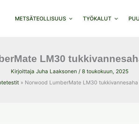
METSÄTEOLLISUUS
TYÖKALUT
PU
erMate LM30 tukkivannesaha
Kirjoittaja
Juha Laaksonen
/
8 toukokuun, 2025
tetestit
Norwood LumberMate LM30 tukkivannesaha 