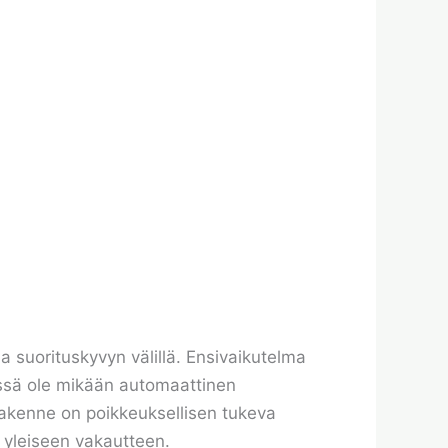
uorituskyvyn välillä. Ensivaikutelma
essä ole mikään automaattinen
 rakenne on poikkeuksellisen tukeva
 yleiseen vakautteen.