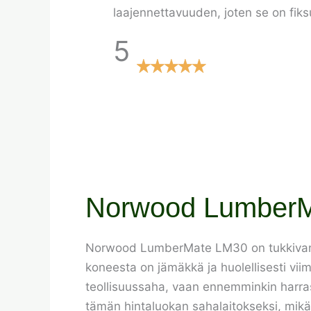
laajennettavuuden, joten se on fiks
5
Norwood LumberMa
Norwood LumberMate LM30 on tukkivanne
koneesta on jämäkkä ja huolellisesti vi
teollisuussaha, vaan ennemminkin harrast
tämän hintaluokan sahalaitokseksi, mikä