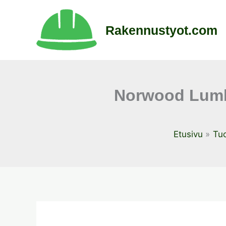
Siirry
sisältöön
Rakennustyot.com
Norwood Lumb
Etusivu
Tuo