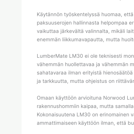
Käytännön työskentelyssä huomaa, että 
paksuuserojen hallinnasta helpompaa eri
vaikuttaa järkevältä valinnalta, mikäli lai
enemmän liikkumavapautta, mutta huoltot
LumberMate LM30 ei ole teknisesti monim
vähemmän huollettavaa ja vähemmän mahdo
sahatavaraa ilman erityistä hienosäätöä
ja tarkkuutta, mutta ohjeistus on riittäv
Omaan käyttöön arvioituna Norwood Lumb
rakennushommiin kaipaa, mutta samalla o
Kokonaisuutena LM30 on erinomainen vali
ammattimaiseen käyttöön ilman, että bud