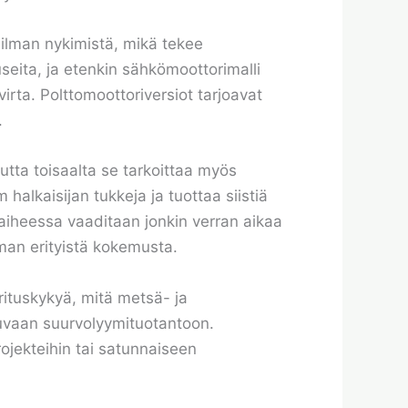
ilman nykimistä, mikä tekee
seita, ja etenkin sähkömoottorimalli
 virta. Polttomoottoriversiot tarjoavat
.
tta toisaalta se tarkoittaa myös
lkaisijan tukkeja ja tuottaa siistiä
aiheessa vaaditaan jonkin verran aikaa
lman erityistä kokemusta.
ituskykyä, mitä metsä- ja
kuvaan suurvolyymituotantoon.
ojekteihin tai satunnaiseen