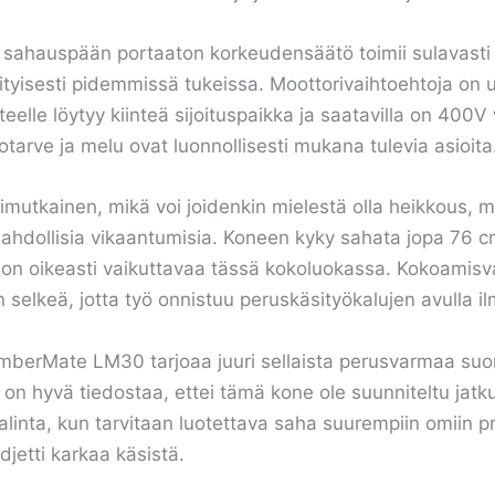
sahauspään portaaton korkeudensäätö toimii sulavasti 
tyisesti pidemmissä tukeissa. Moottorivaihtoehtoja on u
tteelle löytyy kiinteä sijoituspaikka ja saatavilla on 400V
arve ja melu ovat luonnollisesti mukana tulevia asioita
utkainen, mikä voi joidenkin mielestä olla heikkous, mu
llisia vikaantumisia. Koneen kyky sahata jopa 76 cm ha
 on oikeasti vaikuttavaa tässä kokoluokassa. Kokoamisv
än selkeä, jotta työ onnistuu peruskäsityökalujen avulla i
erMate LM30 tarjoaa juuri sellaista perusvarmaa suor
n hyvä tiedostaa, ettei tämä kone ole suunniteltu jat
nta, kun tarvitaan luotettava saha suurempiin omiin pr
jetti karkaa käsistä.