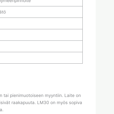
lymeeripinnoite
ätö
tai pienimuotoiseen myyntiin. Laite on
 myisivät raakapuuta. LM30 on myös sopiva
a.