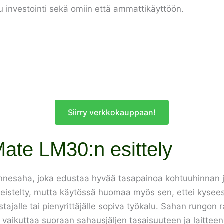
u investointi sekä omiin että ammattikäyttöön.
Siirry verkkokauppaan!
te LM30:n esittely
saha, joka edustaa hyvää tasapainoa kohtuuhinnan ja s
imeistelty, mutta käytössä huomaa myös sen, ettei kyse
ajalle tai pienyrittäjälle sopiva työkalu. Sahan rungon
 vaikuttaa suoraan sahausjäljen tasaisuuteen ja laitteen