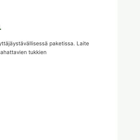
a
äjäystävällisessä paketissa. Laite
ahattavien tukkien