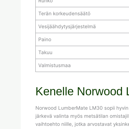
Runko
Terän korkeudensäätö
Vesijäähdytysjärjestelmä
Paino
Takuu
Valmistusmaa
Kenelle Norwood 
Norwood LumberMate LM30 sopii hyvin he
järkevä valinta myös metsätilan omistaji
vaihtoehto niille, jotka arvostavat yksink