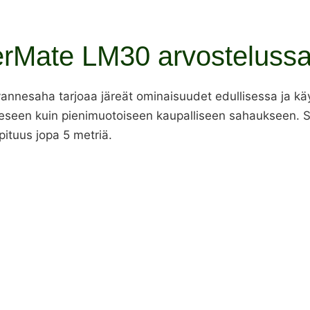
rMate LM30 arvosteluss
esaha tarjoaa järeät ominaisuudet edullisessa ja käytt
eseen kuin pienimuotoiseen kaupalliseen sahaukseen. S
ituus jopa 5 metriä.