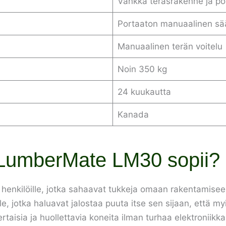
Vankka teräsrakenne ja po
Portaaton manuaalinen sä
Manuaalinen terän voitelu
Noin 350 kg
24 kuukautta
Kanada
LumberMate LM30 sopii?
nkilöille, jotka sahaavat tukkeja omaan rakentamiseen 
lle, jotka haluavat jalostaa puuta itse sen sijaan, että
ertaisia ja huollettavia koneita ilman turhaa elektroniikka