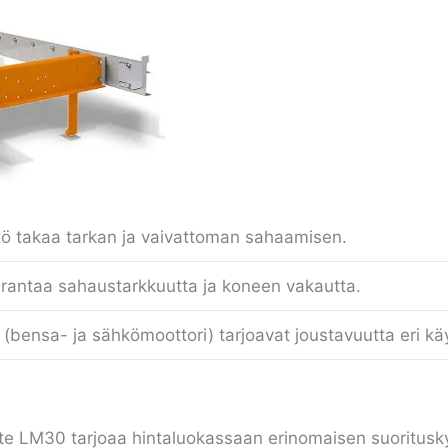
ö takaa tarkan ja vaivattoman sahaamisen.
rantaa sahaustarkkuutta ja koneen vakautta.
(bensa- ja sähkömoottori) tarjoavat joustavuutta eri käy
 LM30 tarjoaa hintaluokassaan erinomaisen suoritusky