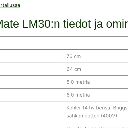
rtailussa
te LM30:n tiedot ja omi
76 cm
64 cm
5,0 metriä
6,0 metriä
Kohler 14 hv bensa, Briggs 
sähkömoottori (400V)