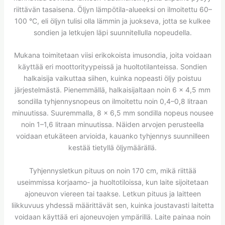
riittävän tasaisena. Öljyn lämpötila-alueeksi on ilmoitettu 60–
100 °C, eli öljyn tulisi olla lämmin ja juokseva, jotta se kulkee
sondien ja letkujen läpi suunnitellulla nopeudella.
Mukana toimitetaan viisi erikokoista imusondia, joita voidaan
käyttää eri moottorityypeissä ja huoltotilanteissa. Sondien
halkaisija vaikuttaa siihen, kuinka nopeasti öljy poistuu
järjestelmästä. Pienemmällä, halkaisijaltaan noin 6 x 4,5 mm
sondilla tyhjennysnopeus on ilmoitettu noin 0,4–0,8 litraan
minuutissa. Suuremmalla, 8 x 6,5 mm sondilla nopeus nousee
noin 1–1,6 litraan minuutissa. Näiden arvojen perusteella
voidaan etukäteen arvioida, kauanko tyhjennys suunnilleen
kestää tietyllä öljymäärällä.
Tyhjennysletkun pituus on noin 170 cm, mikä riittää
useimmissa korjaamo- ja huoltotiloissa, kun laite sijoitetaan
ajoneuvon viereen tai taakse. Letkun pituus ja laitteen
liikkuvuus yhdessä määrittävät sen, kuinka joustavasti laitetta
voidaan käyttää eri ajoneuvojen ympärillä. Laite painaa noin