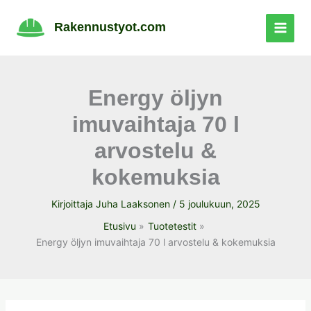
Siirry
sisältöön
Rakennustyot.com
Energy öljyn
imuvaihtaja 70 l
arvostelu &
kokemuksia
Kirjoittaja
Juha Laaksonen
/
5 joulukuun, 2025
Etusivu
Tuotetestit
Energy öljyn imuvaihtaja 70 l arvostelu & kokemuksia