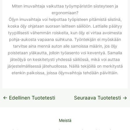
Miten imuvaihtaja vaikuttaa työympäristön siisteyteen ja
ergonomiaan?
Öljyn imuvaihtaja voi helpottaa työpisteen pitämistä siistinä,
koska öljy ohjataan suoraan laitteen säiliöön. Lattialle päätyy
tyypillisesti vähemmän roiskeita, kun öljy ei virtaa avoimesta
pohja-aukosta vapaana suihkuna. Työntekijän ei myöskään
tarvitse aina mennä auton alle samoissa määrin, jos öljy
poistetaan yläkautta, jolloin työasento voi keventyä. Samalla
jäteöljyä on keskitetysti yhdessä säiliössä, mikä voi auttaa
järjestelmällisessä jätehuollossa. Näillä tekijöillä on merkitystä
etenkin paikoissa, joissa öljynvaihtoja tehdään päivittäin.
←
Edellinen Tuotetesti
Seuraava Tuotetesti
→
Meistä