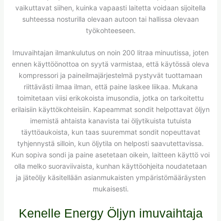
vaikuttavat siihen, kuinka vapaasti laitetta voidaan sijoitella
suhteessa nosturilla olevaan autoon tai hallissa olevaan
työkohteeseen.
Imuvaihtajan ilmankulutus on noin 200 litraa minuutissa, joten
ennen käyttöönottoa on syytä varmistaa, että käytössä oleva
kompressori ja paineilmajärjestelmä pystyvät tuottamaan
riittävästi ilmaa ilman, että paine laskee liikaa. Mukana
toimitetaan viisi erikokoista imusondia, jotka on tarkoitettu
erilaisiin käyttökohteisiin. Kapeammat sondit helpottavat öljyn
imemistä ahtaista kanavista tai öljytikuista tutuista
täyttöaukoista, kun taas suuremmat sondit nopeuttavat
tyhjennystä silloin, kun öljytila on helposti saavutettavissa.
Kun sopiva sondi ja paine asetetaan oikein, laitteen käyttö voi
olla melko suoraviivaista, kunhan käyttöohjeita noudatetaan
ja jäteöljy käsitellään asianmukaisten ympäristömääräysten
mukaisesti.
Kenelle Energy Öljyn imuvaihtaja