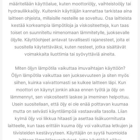
määritellään käyttöalue, kuten moottoriöljy, vaihteistoöljy tai
hydrauliikkaöljy. Kuitenkin käyttäjän kannattaa tarkistaa aina
laitteen ohjeista, millaisille nesteille se soveltuu. Osa laitteista
kestää korkeampia lämpötiloja ja viskositeetteja, kun taas
toiset on suunniteltu nimenomaan lämmitetylle, juoksevalle
öljylle. Käyttöohjeet antavat tavallisesti rajanesteet, joita ei
suositella käytettäväksi, kuten nesteet, jotka sisältävät
voimakkaita liuottimia tai syövyttäviä aineita.
Miten öljyn lämpötila vaikuttaa imuvaihtajan käyttöön?
Öljyn lämpötila vaikuttaa sen juoksevuuteen ja siten myös
siihen, kuinka vaivattomasti se kulkee laitteen läpi. Kun
moottori on käynyt jonkin aikaa ennen työtä ja öljy on
lämmennyt, sen viskositeetti laskee ja imeminen helpottuu.
Usein suositellaan, että öljy ei ole enää polttavan kuumaa
mutta on selvästi käyntilämpöä vastaavalla tasolla. Liian
kylmä öljy voi liikkua hitaasti ja asettaa lisäkuormitusta
laitteelle, kun taas erittäin kuuma öljy voi vaikuttaa letkujen ja
tiivisteiden kestävyyteen. Käyttäjän on syytä huomioida
laitteen lämpötilasuositukset, jotta käyttöikä säilyy