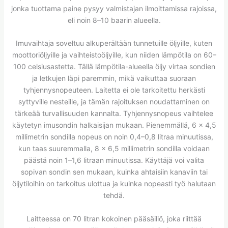
jonka tuottama paine pysyy valmistajan ilmoittamissa rajoissa,
eli noin 8–10 baarin alueella.
Imuvaihtaja soveltuu alkuperältään tunnetuille öljyille, kuten
moottoriöljyille ja vaihteistoöljyille, kun niiden lämpötila on 60–
100 celsiusastetta. Tällä lämpötila-alueella öljy virtaa sondien
ja letkujen läpi paremmin, mikä vaikuttaa suoraan
tyhjennysnopeuteen. Laitetta ei ole tarkoitettu herkästi
syttyville nesteille, ja tämän rajoituksen noudattaminen on
tärkeää turvallisuuden kannalta. Tyhjennysnopeus vaihtelee
käytetyn imusondin halkaisijan mukaan. Pienemmällä, 6 x 4,5
millimetrin sondilla nopeus on noin 0,4–0,8 litraa minuutissa,
kun taas suuremmalla, 8 x 6,5 millimetrin sondilla voidaan
päästä noin 1–1,6 litraan minuutissa. Käyttäjä voi valita
sopivan sondin sen mukaan, kuinka ahtaisiin kanaviin tai
öljytiloihin on tarkoitus ulottua ja kuinka nopeasti työ halutaan
tehdä.
Laitteessa on 70 litran kokoinen pääsäiliö, joka riittää