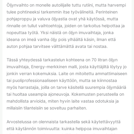
Öljynvaihto on monelle autoilijalle tuttu rutiini, mutta harvempi
tulee pohtineeksi tarkemmin itse työvälineitä. Perinteinen
pohjaproppu ja valuva öljyastia ovat yhä käytössä, mutta
rinnalle on tullut vaihtoehtoja, joiden on tarkoitus helpottaa ja
nopeuttaa työtä. Yksi näistä on öljyn imuvaihtaja, jonka
ideana on imeä vanha öljy pois ylhäältä käsin, ilman että
auton pohjaa tarvitsee välttämättä avata tai nostaa.
Tässä yhteydessä tarkastelun kohteena on 70 litran öljyn
imuvaihtaja, Energy-merkkinen malli, josta käyttäjiltä löytyy jo
jonkin verran kokemuksia. Laite on mitoitettu ammattimaiseen
tai puoliprofessionaaliseen käyttöön, mutta se kiinnostaa
myös harrastajia, joilla on tarve käsitellä suurempia öljymääriä
tai huoltaa useampia ajoneuvoja. Kokemusten perusteella on
mahdollista arvioida, miten hyvin laite vastaa odotuksia ja
millaisiin tilanteisiin se soveltuu parhaiten.
Arvostelussa on olennaista tarkastella sekä käytettävyyttä
että käytännön toimivuutta: kuinka helppoa imuvaihtajan