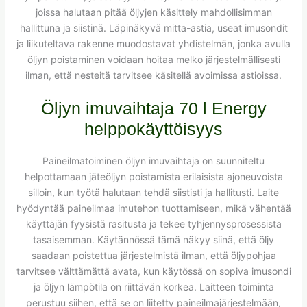
joissa halutaan pitää öljyjen käsittely mahdollisimman
hallittuna ja siistinä. Läpinäkyvä mitta-astia, useat imusondit
ja liikuteltava rakenne muodostavat yhdistelmän, jonka avulla
öljyn poistaminen voidaan hoitaa melko järjestelmällisesti
ilman, että nesteitä tarvitsee käsitellä avoimissa astioissa.
Öljyn imuvaihtaja 70 l Energy
helppokäyttöisyys
Paineilmatoiminen öljyn imuvaihtaja on suunniteltu
helpottamaan jäteöljyn poistamista erilaisista ajoneuvoista
silloin, kun työtä halutaan tehdä siististi ja hallitusti. Laite
hyödyntää paineilmaa imutehon tuottamiseen, mikä vähentää
käyttäjän fyysistä rasitusta ja tekee tyhjennysprosessista
tasaisemman. Käytännössä tämä näkyy siinä, että öljy
saadaan poistettua järjestelmistä ilman, että öljypohjaa
tarvitsee välttämättä avata, kun käytössä on sopiva imusondi
ja öljyn lämpötila on riittävän korkea. Laitteen toiminta
perustuu siihen, että se on liitetty paineilmajärjestelmään,