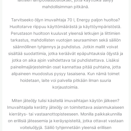
mahdollisimman pitkänä.
Tarvitseeko öljyn imuvaihtaja 70 l, Energy paljon huoltoa?
Huoltotarve riippuu käyttömäärästä ja käyttöympäristöstä.
Perustason huoltoon kuuluvat yleensä letkujen ja liittimien
tarkastus, mahdollisten vuotojen seuraaminen sekä säiliön
säännöllinen tyhjennys ja puhdistus. Jotkin mallit voivat
sisältää suodattimia, jotka keräävät epäpuhtauksia öljystä ja
jotka on aika ajoin vaihdettava tai puhdistettava. Lisäksi
paineilmajärjestelmän osat kannattaa pitää puhtaina, jotta
alipaineen muodostus pysyy tasaisena. Kun nämä toimet
hoidetaan, laite voi palvella pitkään ilman suuria
korjaustoimia.
Miten jäteöljy tulisi käsitellä imuvaihtajan käytön jälkeen?
Imuvaihtajalla kerätty jäteöljy on toimitettava asianmukaiseen
kierrätys- tai vastaanottopisteeseen. Monilla paikkakunnilla
on erillisiä jäteasemia ja keräyspisteitä, jotka ottavat vastaan
voiteluöljyjä. Säiliö tyhjennetään yleensä erillisen