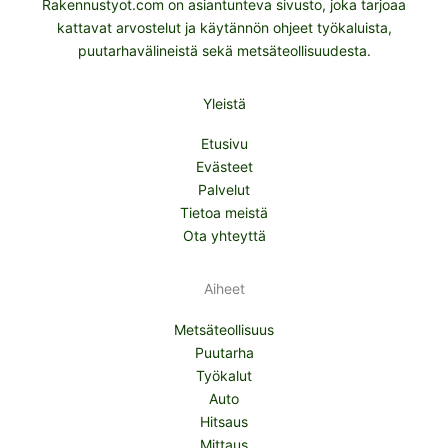
Rakennustyot.com on asiantunteva sivusto, joka tarjoaa
kattavat arvostelut ja käytännön ohjeet työkaluista,
puutarhavälineistä sekä metsäteollisuudesta.
Yleistä
Etusivu
Evästeet
Palvelut
Tietoa meistä
Ota yhteyttä
Aiheet
Metsäteollisuus
Puutarha
Työkalut
Auto
Hitsaus
Mittaus