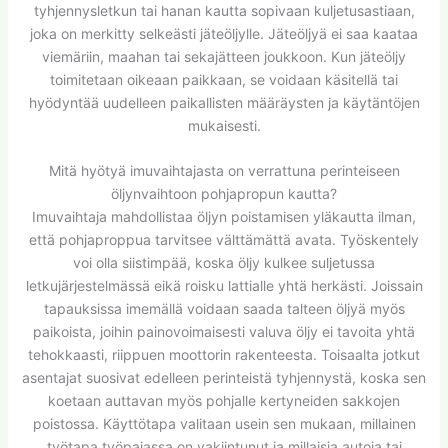
tyhjennysletkun tai hanan kautta sopivaan kuljetusastiaan,
joka on merkitty selkeästi jäteöljylle. Jäteöljyä ei saa kaataa
viemäriin, maahan tai sekajätteen joukkoon. Kun jäteöljy
toimitetaan oikeaan paikkaan, se voidaan käsitellä tai
hyödyntää uudelleen paikallisten määräysten ja käytäntöjen
mukaisesti.
Mitä hyötyä imuvaihtajasta on verrattuna perinteiseen
öljynvaihtoon pohjapropun kautta?
Imuvaihtaja mahdollistaa öljyn poistamisen yläkautta ilman,
että pohjaproppua tarvitsee välttämättä avata. Työskentely
voi olla siistimpää, koska öljy kulkee suljetussa
letkujärjestelmässä eikä roisku lattialle yhtä herkästi. Joissain
tapauksissa imemällä voidaan saada talteen öljyä myös
paikoista, joihin painovoimaisesti valuva öljy ei tavoita yhtä
tehokkaasti, riippuen moottorin rakenteesta. Toisaalta jotkut
asentajat suosivat edelleen perinteistä tyhjennystä, koska sen
koetaan auttavan myös pohjalle kertyneiden sakkojen
poistossa. Käyttötapa valitaan usein sen mukaan, millainen
työtapa työpajassa on vakiintunut ja millaisia autoja tai