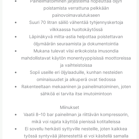
Paineilmatoiminen järjestelmä nopeuttaa öljyn
poistamista verrattuna pelkkään
painovoimavalutukseen
Suuri 70 litran säiliö vähentää tyhjennyskertoja
vilkkaassa huoltokäytössä
Läpinäkyvä mitta-astia helpottaa poistettavan
öljymäärän seuraamista ja dokumentointia
Mukana tulevat viisi erikokoista imusondia
mahdollistavat käytön monentyyppisissä moottoreissa
ja vaihteistoissa
Sopii useille eri öljylaaduille, kunhan nesteiden
ominaisuudet ja alkuperä ovat tiedossa
Rakenteeltaan mekaaninen ja paineilmatoiminen, joten
sähköä ei tarvita itse imutoimintoon
Miinukset
Vaatii 8–10 bar paineilman ja riittävän kompressorin,
mikä voi rajata käyttöä pienissä kotitalleissa
Ei sovellu herkästi syttyville nesteille, joten kaikkea
työssä syntyvää jätenestettä ei voi käsitellä samalla