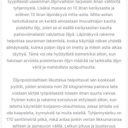
tyypillisesti useamman öljynvaihdon tarpeisiin ilman välitöntä
tyhjennystä. Lisäksi mukana on 10 litran keräysastia ja
erillinen 10 litran läpinäkyvä mitta-astia. Mitta-astian
tarkoituksena on kerätä ainoastaan imuvaihtajan kautta
poistettu öljy, joten se ei sisällä keräysastian kautta
painovoimaisesti valutettua öljyä. Läpinäkyvä rakenne
helpottaa seurannan tekemistä, koska käyttäjä näkee yhdellä
silmäyksellä, kuinka paljon öljyä on imetty ja milloin astia alkaa
täyttyä. Tämä voi olla hyödyllistä esimerkiksi silloin, kun
halutaan arvioida poistettavan öljyn määrää tai tarkkailla öljyn
väriä ja mahdollista epäpuhtautta.
Öljynpoistolaitteen liikuttelua helpottavat sen kookkaat
pyörät, joiden ansiosta noin 29 kilogrammaa painava laite
voidaan siirtää työpisteestä toiseen ilman suurta vaivaa.
Pyörien koko ja rakenne korostuvat erityisesti silloin, kun
laitetta käytetään korjaamo-olosuhteissa, joissa lattialla voi
olla kaapeleita, kynnyksiä tai muita esteitä. Tyhjennysletku on
170 senttimetriä pitkä, mikä antaa jonkin verran liikkumavaraa
laitteen ja ajoneuvon välillä. Letkun pituus ja joustavuus