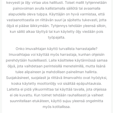
kevyesti ja öljy virtaa ulos hallitusti. Toiset mallit tyhjennetään
painovoiman avulla kallistamalla säiliötä tai avaamalla
alapuolella oleva tulppa. Käyttäjän on hyvä varmistaa, että
vastaanottoastia on riittävän suuri ja sijoitettu tukevasti, jotta
öljyä ei pääse läikkymään. Tyhjennys tehdään yleensä silloin,
kun säiliö alkaa täyttyä tai kun käytetty öljy viedään pois
työpajalta.
Onko imuvaihtajan käyttö turvallista harrastajalle?
Imuvaihtajaa voi käyttää myös harrastaja, kunhan ohjeisiin
perehdytään huolellisesti. Laite käsittelee käytännössä samaa
öljyä, jota vaihdetaan perinteisillä menetelmillä, mutta lisänä
tulee alipaineen ja mahdollisen paineilman hallinta.
Suojakäsineet, suojalasit ja riittävä ilmanvaihto ovat hyödyksi,
koska käytetty moottoriöljy voi sisältää epäpuhtauksia.
Laitetta ei pidä ylikuormittaa tai käyttää tavalla, jota ohjeissa
ei ole kuvattu. Kun toimet tehdään rauhallisesti ja vaiheet
suunnitellaan etukäteen, käyttö sujuu yleensä ongelmitta
myös kotitallissa.