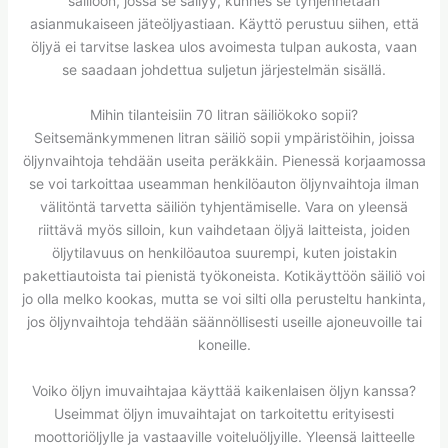
säiliöön, jossa se säilyy, kunnes se tyhjennetään
asianmukaiseen jäteöljyastiaan. Käyttö perustuu siihen, että
öljyä ei tarvitse laskea ulos avoimesta tulpan aukosta, vaan
se saadaan johdettua suljetun järjestelmän sisällä.
Mihin tilanteisiin 70 litran säiliökoko sopii?
Seitsemänkymmenen litran säiliö sopii ympäristöihin, joissa
öljynvaihtoja tehdään useita peräkkäin. Pienessä korjaamossa
se voi tarkoittaa useamman henkilöauton öljynvaihtoja ilman
välitöntä tarvetta säiliön tyhjentämiselle. Vara on yleensä
riittävä myös silloin, kun vaihdetaan öljyä laitteista, joiden
öljytilavuus on henkilöautoa suurempi, kuten joistakin
pakettiautoista tai pienistä työkoneista. Kotikäyttöön säiliö voi
jo olla melko kookas, mutta se voi silti olla perusteltu hankinta,
jos öljynvaihtoja tehdään säännöllisesti useille ajoneuvoille tai
koneille.
Voiko öljyn imuvaihtajaa käyttää kaikenlaisen öljyn kanssa?
Useimmat öljyn imuvaihtajat on tarkoitettu erityisesti
moottoriöljylle ja vastaaville voiteluöljyille. Yleensä laitteelle