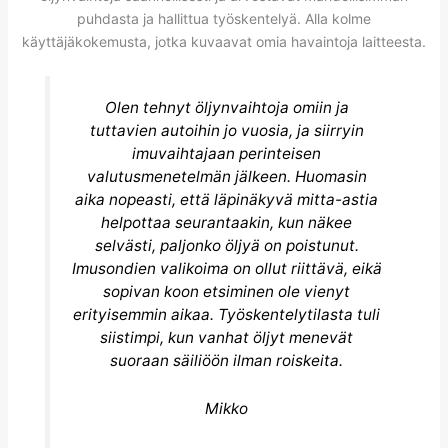
puhdasta ja hallittua työskentelyä. Alla kolme
käyttäjäkokemusta, jotka kuvaavat omia havaintoja laitteesta.
Olen tehnyt öljynvaihtoja omiin ja
tuttavien autoihin jo vuosia, ja siirryin
imuvaihtajaan perinteisen
valutusmenetelmän jälkeen. Huomasin
aika nopeasti, että läpinäkyvä mitta-astia
helpottaa seurantaakin, kun näkee
selvästi, paljonko öljyä on poistunut.
Imusondien valikoima on ollut riittävä, eikä
sopivan koon etsiminen ole vienyt
erityisemmin aikaa. Työskentelytilasta tuli
siistimpi, kun vanhat öljyt menevät
suoraan säiliöön ilman roiskeita.
Mikko