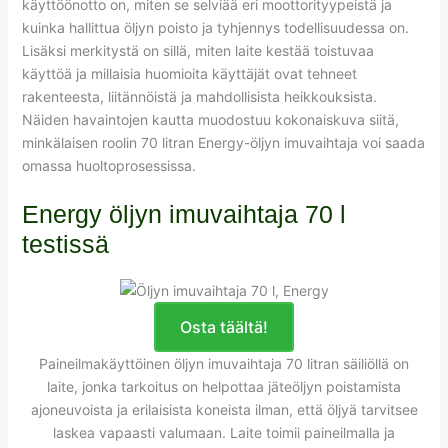
käyttöönotto on, miten se selviää eri moottorityypeistä ja
kuinka hallittua öljyn poisto ja tyhjennys todellisuudessa on.
Lisäksi merkitystä on sillä, miten laite kestää toistuvaa
käyttöä ja millaisia huomioita käyttäjät ovat tehneet
rakenteesta, liitännöistä ja mahdollisista heikkouksista.
Näiden havaintojen kautta muodostuu kokonaiskuva siitä,
minkälaisen roolin 70 litran Energy-öljyn imuvaihtaja voi saada
omassa huoltoprosessissa.
Energy öljyn imuvaihtaja 70 l
testissä
Osta täältä!
Paineilmakäyttöinen öljyn imuvaihtaja 70 litran säiliöllä on
laite, jonka tarkoitus on helpottaa jäteöljyn poistamista
ajoneuvoista ja erilaisista koneista ilman, että öljyä tarvitsee
laskea vapaasti valumaan. Laite toimii paineilmalla ja