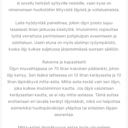
ei sovellu herkästi syttyville nesteille, vaan kyse on
nimenomaan huoltotöihin liittyvistä öljyistä ja voiteluaineista.
Laite hyödyntää paineilmaa, jolloin öljyn poisto sujuu
tasaisesti ilman jatkuvaa käsityötä. Imutoiminto nopeuttaa
työtä verrattuna perinteiseen pohjatulpan avaamiseen ja
odotteluun. Usein etuna on myös siistimpi työympäristö,
koska öljy kulkee suljetussa järjestelmässä suoraan säiliöön.
Rakenne ja kapasiteetti
Öljyn imuvaihtajassa on 70 litran kokoinen päätankki, johon
öljy kertyy. Sen lisäksi laitteessa on 10 litran keräysastia ja 10
litran läpinäkyvä mitta-astia. Mitta-astia kerää vain sen öljyn,
joka kulkee imutoiminnon kautta. Jos öljyä valutetaan
keräysastian kautta, se ei näy mitta-astiassa. Tämä auttaa
erottamaan eri tavalla kerätyt öljymäärät, mikä voi helpottaa
esimerkiksi huoltopäiväkirjan ylläpitoa tai erilaisten öljyjen
seurantaa.
Mitta-astian läpinäkyvyys antaa myös visuaalisen