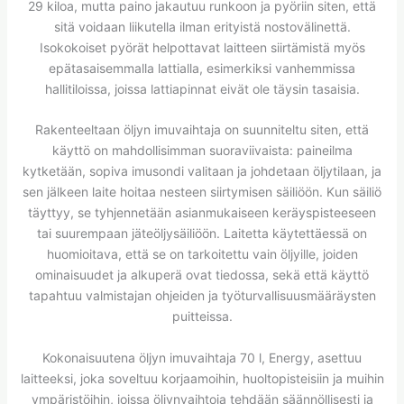
29 kiloa, mutta paino jakautuu runkoon ja pyöriin siten, että
sitä voidaan liikutella ilman erityistä nostovälinettä.
Isokokoiset pyörät helpottavat laitteen siirtämistä myös
epätasaisemmalla lattialla, esimerkiksi vanhemmissa
hallitiloissa, joissa lattiapinnat eivät ole täysin tasaisia.
Rakenteeltaan öljyn imuvaihtaja on suunniteltu siten, että
käyttö on mahdollisimman suoraviivaista: paineilma
kytketään, sopiva imusondi valitaan ja johdetaan öljytilaan, ja
sen jälkeen laite hoitaa nesteen siirtymisen säiliöön. Kun säiliö
täyttyy, se tyhjennetään asianmukaiseen keräyspisteeseen
tai suurempaan jäteöljysäiliöön. Laitetta käytettäessä on
huomioitava, että se on tarkoitettu vain öljyille, joiden
ominaisuudet ja alkuperä ovat tiedossa, sekä että käyttö
tapahtuu valmistajan ohjeiden ja työturvallisuusmääräysten
puitteissa.
Kokonaisuutena öljyn imuvaihtaja 70 l, Energy, asettuu
laitteeksi, joka soveltuu korjaamoihin, huoltopisteisiin ja muihin
ympäristöihin, joissa öljynvaihtoja tehdään säännöllisesti ja