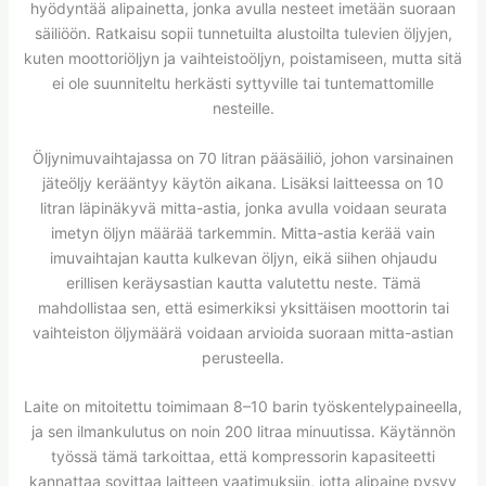
hyödyntää alipainetta, jonka avulla nesteet imetään suoraan
säiliöön. Ratkaisu sopii tunnetuilta alustoilta tulevien öljyjen,
kuten moottoriöljyn ja vaihteistoöljyn, poistamiseen, mutta sitä
ei ole suunniteltu herkästi syttyville tai tuntemattomille
nesteille.
Öljynimuvaihtajassa on 70 litran pääsäiliö, johon varsinainen
jäteöljy kerääntyy käytön aikana. Lisäksi laitteessa on 10
litran läpinäkyvä mitta-astia, jonka avulla voidaan seurata
imetyn öljyn määrää tarkemmin. Mitta-astia kerää vain
imuvaihtajan kautta kulkevan öljyn, eikä siihen ohjaudu
erillisen keräysastian kautta valutettu neste. Tämä
mahdollistaa sen, että esimerkiksi yksittäisen moottorin tai
vaihteiston öljymäärä voidaan arvioida suoraan mitta-astian
perusteella.
Laite on mitoitettu toimimaan 8–10 barin työskentelypaineella,
ja sen ilmankulutus on noin 200 litraa minuutissa. Käytännön
työssä tämä tarkoittaa, että kompressorin kapasiteetti
kannattaa sovittaa laitteen vaatimuksiin, jotta alipaine pysyy