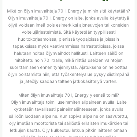
Mikä on öljyn imuvaihtaja 70 l, Energy ja mihin sitä käytetään?
Öljyn imuvaihtaja 70 l, Energy on laite, jonka avulla käytettyä
öljyä voidaan imeä pois esimerkiksi ajoneuvojen tai koneiden
voitelujärjestelmistä. Sitä käytetään tyypillisesti
huoltokorjaamoissa, pienissä työpajoissa ja joissain
tapauksissa myös vaativammissa harrastetiloissa, joissa
halutaan hoitaa öljynvaihdot hallitusti. Laitteen säiliö on
mitoitettu noin 70 litralle, mikä riittää useiden vaihtojen
suorittamiseen ennen tyhjennystä. Ajatuksena on helpottaa
öljyn poistamista niin, että työskentelyalue pysyy siistimpänä
ja jäteöljy saadaan talteen jatkokäsittelyä varten.
Miten öljyn imuvaihtaja 70 l, Energy yleensä toimii?
Öljyn imuvaihtaja toimii useimmiten alipaineen avulla. Laite
kytketään tavallisesti paineilmalähteeseen, jonka avulla
säiliöön luodaan alipaine. Kun sopiva alipaine on saavutettu,
öljy imetään moottorista tai säiliöstä erilaisten imukärkien tai
letkujen kautta. Öljy kulkeutuu letkua pitkin laitteen omaan