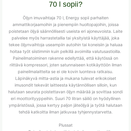
70 l sopii?
Öljyn imuvaihtaja 70 l, Energy sopii parhaiten
ammattikorjaamoihin ja pienempiin huoltopajoihin, joissa
poistetaan öljyä säännöllisesti useista eri ajoneuvoista. Laite
palvelee myös harrastetallia tai yksityistä käyttäjää, joka
tekee öljynvaihtoja useampiin autoihin tai koneisiin ja haluaa
hoitaa työt siistimmin kuin pelkillä avoimilla valutusastioilla.
Paineilmatoiminen rakenne edellyttää, että käytössä on
riittävä kompressori, joten satunnaiseen kotikäyttöön ilman
paineilmalaitteita se ei ole kovin luonteva ratkaisu.
Läpinäkyvä mitta-astia ja mukana tulevat erikokoiset
imusondit tekevät laitteesta käytännöllisen silloin, kun
halutaan seurata poistettavan öljyn määrää ja sovittaa sondi
eri moottorityyppeihin. Suuri 70 litran säiliö on hyödyllinen
ympäristössä, jossa kertyy paljon jäteöljyä ja työtä halutaan
tehdä katkoitta ilman jatkuvaa tyhjennystarvetta.
Plussat