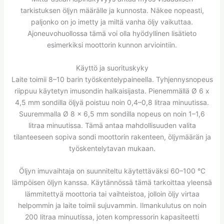
tarkistuksen öljyn määrälle ja kunnosta. Näkee nopeasti,
paljonko on jo imetty ja miltä vanha öljy vaikuttaa.
Ajoneuvohuollossa tämä voi olla hyödyllinen lisätieto
esimerkiksi moottorin kunnon arviointiin.
Käyttö ja suorituskyky
Laite toimii 8–10 barin työskentelypaineella. Tyhjennysnopeus
riippuu käytetyn imusondin halkaisijasta. Pienemmällä Ø 6 x
4,5 mm sondilla öljyä poistuu noin 0,4–0,8 litraa minuutissa.
Suuremmalla Ø 8 x 6,5 mm sondilla nopeus on noin 1–1,6
litraa minuutissa. Tämä antaa mahdollisuuden valita
tilanteeseen sopiva sondi moottorin rakenteen, öljymäärän ja
työskentelytavan mukaan.
Öljyn imuvaihtaja on suunniteltu käytettäväksi 60–100 °C
lämpöisen öljyn kanssa. Käytännössä tämä tarkoittaa yleensä
lämmitettyä moottoria tai vaihteistoa, jolloin öljy virtaa
helpommin ja laite toimii sujuvammin. Ilmankulutus on noin
200 litraa minuutissa, joten kompressorin kapasiteetti