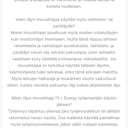
koneita huolletaan.
Voiko öljyn imuvaihtajaa käyttää myös vaihteisto- tai
peräöljyille?
Monet imuvaihtajat soveltuvat myös muiden voiteluöljyjen
kuin moottoriöljyn imemiseen, mutta tämä riippuu laitteen
rakenteesta ja valmistajan suosituksista. Vaihteisto- ja
peräöljyt voivat olla selvästi paksumpia, joten laitteelta
vaaditaan kyky käsitellä korkeampaa viskositeettia. Jos
imuvaihtajaa on tarkoitus käyttää tällaisiin öljyihin,
käyttöohjeista tulisi tarkistaa, onko tämä erikseen mainittu.
Myös letkujen halkaisija ja imukärkien muoto vaikuttavat
siihen, kuinka vaivatta paksumpi öljy kulkee järjestelmän läpi.
Miten öljyn imuvaihtaja 70 l, Energy tyhjennetään käytön
jälkeen?
Tyhjennys tapahtuu yleensä joko tyhjennysletkun tai säiliöön
rakennetun hanan kautta. Osa malleista käyttää paineilmaa
myös tyhjennysvaiheessa, jolloin säiliö voidaan paineistaa