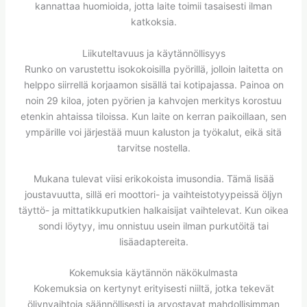
kannattaa huomioida, jotta laite toimii tasaisesti ilman
katkoksia.
Liikuteltavuus ja käytännöllisyys
Runko on varustettu isokokoisilla pyörillä, jolloin laitetta on
helppo siirrellä korjaamon sisällä tai kotipajassa. Painoa on
noin 29 kiloa, joten pyörien ja kahvojen merkitys korostuu
etenkin ahtaissa tiloissa. Kun laite on kerran paikoillaan, sen
ympärille voi järjestää muun kaluston ja työkalut, eikä sitä
tarvitse nostella.
Mukana tulevat viisi erikokoista imusondia. Tämä lisää
joustavuutta, sillä eri moottori- ja vaihteistotyypeissä öljyn
täyttö- ja mittatikkuputkien halkaisijat vaihtelevat. Kun oikea
sondi löytyy, imu onnistuu usein ilman purkutöitä tai
lisäadaptereita.
Kokemuksia käytännön näkökulmasta
Kokemuksia on kertynyt erityisesti niiltä, jotka tekevät
öljynvaihtoja säännöllisesti ja arvostavat mahdollisimman