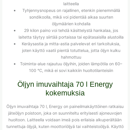
laitteella
Tyhjennysnopeus on rajallinen, etenkin pienemmällä
sondikoolla, mikä voi pidentää aikaa suurten
öljymäärien kohdalla
29 kilon paino voi tehdä käsittelystä hankalaa, jos
laitetta täytyy siirtää portaissa tai epätasaisilla alustoilla
Keräysastia ja mitta-astia palvelevat eri tarkoituksia,
joten käyttö vaatii pientä totuttelua, jotta öljyn kulku
hahmottuu
Toiminta-alue rajautuu öljyihin, joiden lämpötila on 60–
100 °C, mikä ei sovi kaikkiin huoltotilanteisiin
Öljyn imuvaihtaja 70 l Energy
kokemuksia
Öljyn imuvaihtaja 70 l, Energy on paineilmakäyttöinen ratkaisu
jäteöljyn poistoon, joka on suunniteltu erityisesti ajoneuvojen
huoltoon. Laitteella voidaan imeä pois erilaisia alkuperältään
tunnettuja öljyjä, kuten moottoriöljyä tai vaihteistoöljyä. Käyttö