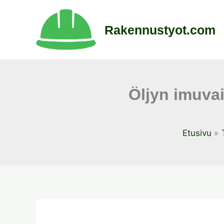
Siirry
sisältöön
Rakennustyot.com
Öljyn imuvai
Etusivu