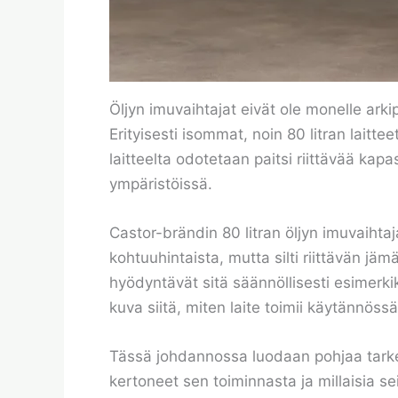
Öljyn imuvaihtajat eivät ole monelle arki
Erityisesti isommat, noin 80 litran laittee
laitteelta odotetaan paitsi riittävää kapa
ympäristöissä.
Castor-brändin 80 litran öljyn imuvaihta
kohtuuhintaista, mutta silti riittävän jämä
hyödyntävät sitä säännöllisesti esimerk
kuva siitä, miten laite toimii käytännöss
Tässä johdannossa luodaan pohjaa tarkemma
kertoneet sen toiminnasta ja millaisia se