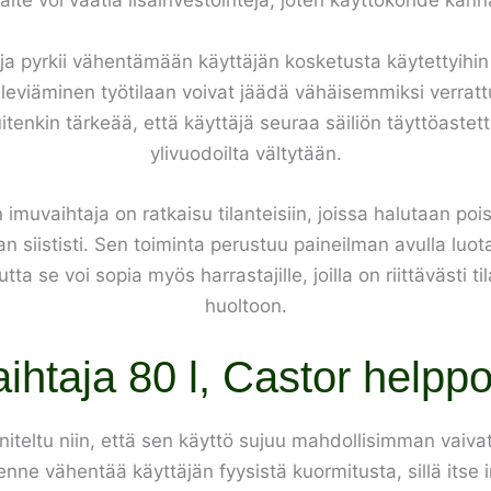
aite voi vaatia lisäinvestointeja, joten käyttökohde kan
a pyrkii vähentämään käyttäjän kosketusta käytettyihin ö
 leviäminen työtilaan voivat jäädä vähäisemmiksi verra
tenkin tärkeää, että käyttäjä seuraa säiliön täyttöastett
ylivuodoilta vältytään.
n imuvaihtaja on ratkaisu tilanteisiin, joissa halutaan poi
an siististi. Sen toiminta perustuu paineilman avulla luot
tta se voi sopia myös harrastajille, joilla on riittävästi ti
huoltoon.
ihtaja 80 l, Castor helpp
nniteltu niin, että sen käyttö sujuu mahdollisimman vaiv
enne vähentää käyttäjän fyysistä kuormitusta, sillä itse