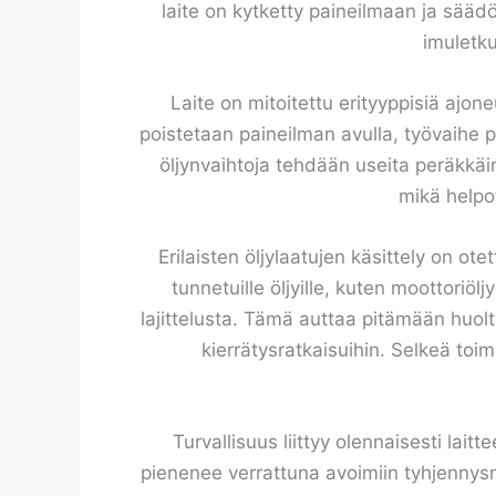
laite on kytketty paineilmaan ja säädö
imuletku
Laite on mitoitettu erityyppisiä ajon
poistetaan paineilman avulla, työvaihe p
öljynvaihtoja tehdään useita peräkkäin
mikä helpo
Erilaisten öljylaatujen käsittely on o
tunnetuille öljyille, kuten moottoriöl
lajittelusta. Tämä auttaa pitämään huolt
kierrätysratkaisuihin. Selkeä toim
Turvallisuus liittyy olennaisesti lai
pienenee verrattuna avoimiin tyhjennysme