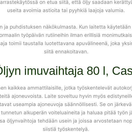
rastekäytössä on etua siitä, että öljy saadaan kerättyä ha
useita avoimia astioita tai pyyhkiä laajoja valumia.
n ja puhdistuksen näkökulmasta. Kun laitetta käytetään
rmaalin työpäivän rutiineihin ilman erillisiä monimutkais
aja toimii taustalla luotettavana apuvälineenä, joka yks
siitä ennakoitavan.
ljyn imuvaihtaja 80 l, Cas
nen kaikkea ammattilaisille, jotka työskentelevät autokorj
eitä ajoneuvoista. Laite soveltuu hyvin myös edistyneille
tavat useampia ajoneuvoja säännöllisesti. Se on järkevä v
a tunnetun alkuperän voiteluaineita ja haluaa pitää työn jäl
sa öljynvaihtoja tehdään usein ja joissa arvostetaan no
siistiä työskentelyä.