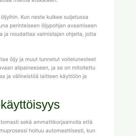
nattaa miettiä etukäteen.
ljyihin. Kun neste kulkee suljetussa
ttuna perinteiseen öljypohjan avaamiseen
a ja noudattaa valmistajan ohjeita, jotta
staa öljy ja muut tunnetut voitelunesteet
avaan alipaineeseen, ja se on mitoitettu
laa ja välineistöä laitteen käyttöön ja
okäyttöisyys
attomasti sekä ammattikorjaamolla että
 imuprosessi hoituu automaattisesti, kun