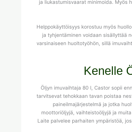
ja liukastumisvaarat minimoida. Myös har
Helppokäyttöisyys korostuu myös huollo
ja tyhjentäminen voidaan sisällyttää no
varsinaiseen huoltotyöhön, sillä imuvaiht
Kenelle Ö
Öljyn imuvaihtaja 80 l, Castor sopii en
tarvitsevat tehokkaan tavan poistaa nest
paineilmajärjestelmä ja jotka huol
moottoriöljyjä, vaihteistoöljyjä ja muit
Laite palvelee parhaiten ympäristöä, jos