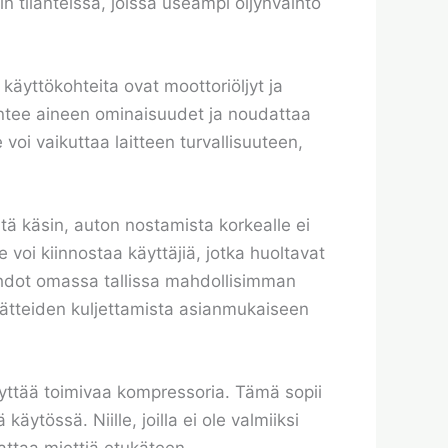
n tilanteissa, joissa useampi öljynvaihto
 käyttökohteita ovat moottoriöljyt ja
tuntee aineen ominaisuudet ja noudattaa
voi vaikuttaa laitteen turvallisuuteen,
tä käsin, auton nostamista korkealle ei
 voi kiinnostaa käyttäjiä, jotka huoltavat
aihdot omassa tallissa mahdollisimman
aa jätteiden kuljettamista asianmukaiseen
ellyttää toimivaa kompressoria. Tämä sopii
 käytössä. Niille, joilla ei ole valmiiksi