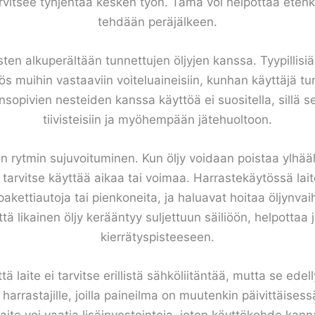
arvitsee tyhjentää kesken työn. Tämä voi helpottaa etenki
tehdään peräjälkeen.
ten alkuperältään tunnettujen öljyjen kanssa. Tyypillisiä
myös muihin vastaaviin voiteluaineisiin, kunhan käyttäjä 
opivien nesteiden kanssa käyttöä ei suositella, sillä se 
tiivisteisiin ja myöhempään jätehuoltoon.
n rytmin sujuvoituminen. Kun öljy voidaan poistaa ylhääl
tarvitse käyttää aikaa tai voimaa. Harrastekäytössä laite
kettiautoja tai pienkoneita, ja haluavat hoitaa öljynv
että likainen öljy kerääntyy suljettuun säiliöön, helpott
kierrätyspisteeseen.
ä laite ei tarvitse erillistä sähköliitäntää, mutta se ed
le harrastajille, joilla paineilma on muutenkin päivittäisessä