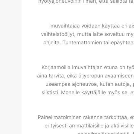
hyötyajoneuvoihin ilman, että säiliötä t
Imuvaihtajaa voidaan käyttää erilais
vaihteistoöljyt, mutta laite soveltuu 
ohjeita. Tuntemattomien tai epäyhteens
Korjaamoilla imuvaihtajan etuna on työ
aina tarvita, eikä öljypropun avaamiseen 
useampaa ajoneuvoa, kuten autoja, pa
siististi. Monelle käyttäjälle myös se, 
Paineilmatoiminen rakenne tarkoittaa, ett
erityisesti ammattilaisille ja aktiivisil