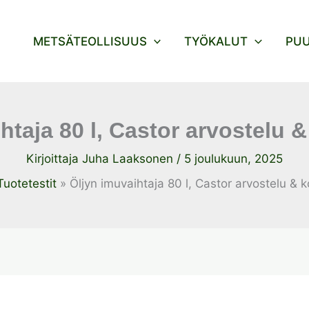
METSÄTEOLLISUUS
TYÖKALUT
PU
htaja 80 l, Castor arvostelu
Kirjoittaja
Juha Laaksonen
/
5 joulukuun, 2025
Tuotetestit
Öljyn imuvaihtaja 80 l, Castor arvostelu &