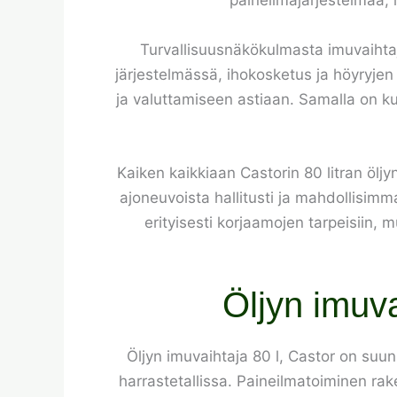
paineilmajärjestelmää, l
Turvallisuusnäkökulmasta imuvaihtaj
järjestelmässä, ihokosketus ja höyryjen
ja valuttamiseen astiaan. Samalla on kui
Kaiken kaikkiaan Castorin 80 litran öljy
ajoneuvoista hallitusti ja mahdollisimm
erityisesti korjaamojen tarpeisiin, mu
Öljyn imuva
Öljyn imuvaihtaja 80 l, Castor on suu
harrastetallissa. Paineilmatoiminen rak