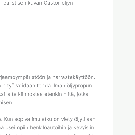
 realistisen kuvan Castor-öljyn
 korjaamoympäristöön ja harrastekäyttöön.
oin työ voidaan tehdä ilman öljypropun
 laite kiinnostaa etenkin niitä, jotka
misen.
. Kun sopiva imuletku on viety öljytilaan
ää useimpiin henkilöautoihin ja kevyisiin