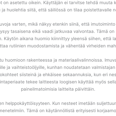
t on asetettu oikein. Käyttäjän ei tarvitse tehdä muuta k
 ja huolehtia siitä, että säiliössä on tilaa poistettavalle n
euvoja varten, mikä näkyy etenkin siinä, että imutoimint
ysyy tasaisena eikä vaadi jatkuvaa valvontaa. Tämä on hy
. Käytön aikana huomio kiinnittyy yleensä siihen, että l
ttaa rutiinien muodostamista ja vähentää virheiden mahd
tettu huomioon rakenteessa ja materiaalivalinnoissa. Imu
jyille ja vaihteistoöljyille, kunhan noudatetaan valmistaj
okohteet siisteinä ja ehkäisee sekaannuksia, kun eri neste
intaperiaate tekee laitteesta loogisen käyttää myös sellais
paineilmatoimisia laitteita päivittäin.
tteen helppokäyttöisyyteen. Kun nesteet imetään suljettuun 
netelmiin. Tämä on käytännöllistä erityisesti korjaamoilla