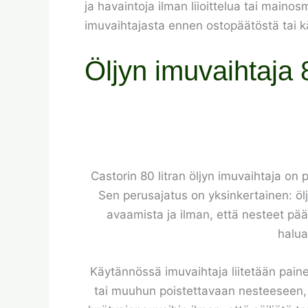
ja havaintoja ilman liioittelua tai main
imuvaihtajasta ennen ostopäätöstä tai k
Öljyn imuvaihtaja 8
Castorin 80 litran öljyn imuvaihtaja on 
Sen perusajatus on yksinkertainen: öl
avaamista ja ilman, että nesteet pääs
halua
Käytännössä imuvaihtaja liitetään painei
tai muuhun poistettavaan nesteeseen, lai