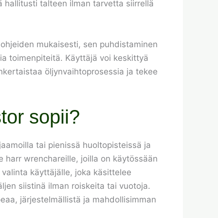
llitusti talteen ilman tarvetta siirrellä
 ohjeiden mukaisesti, sen puhdistaminen
ia toimenpiteitä. Käyttäjä voi keskittyä
inkertaistaa öljynvaihtoprosessia ja tekee
tor sopii?
aamoilla tai pienissä huoltopisteissä ja
 harr wrenchareille, joilla on käytössään
alinta käyttäjälle, joka käsittelee
jen siistinä ilman roiskeita tai vuotoja.
peaa, järjestelmällistä ja mahdollisimman