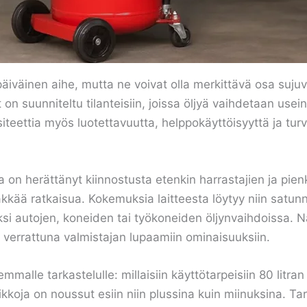
päiväinen aihe, mutta ne voivat olla merkittävä osa sujuva
t on suunniteltu tilanteisiin, joissa öljyä vaihdetaan usein
siteettia myös luotettavuutta, helppokäyttöisyyttä ja turva
ja on herättänyt kiinnostusta etenkin harrastajien ja pi
kkää ratkaisua. Kokemuksia laitteesta löytyy niin satunnais
iksi autojen, koneiden tai työkoneiden öljynvaihdoissa.
ä verrattuna valmistajan lupaamiin ominaisuuksiin.
lle tarkastelulle: millaisiin käyttötarpeisiin 80 litran 
ikkoja on noussut esiin niin plussina kuin miinuksina. Ta