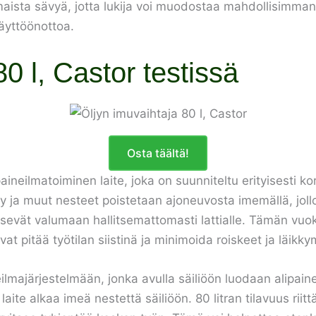
osmaista sävyä, jotta lukija voi muodostaa mahdollisimman
äyttöönottoa.
0 l, Castor testissä
Osta täältä!
paineilmatoiminen laite, joka on suunniteltu erityisesti
jy ja muut nesteet poistetaan ajoneuvosta imemällä, joll
evät valumaan hallitsemattomasti lattialle. Tämän vuoksi
vat pitää työtilan siistinä ja minimoida roiskeet ja läikky
lmajärjestelmään, jonka avulla säiliöön luodaan alipaine
te alkaa imeä nestettä säiliöön. 80 litran tilavuus riitt