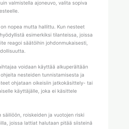
uin valmistella ajoneuvo, valita sopiva
esteelle.
o on nopea mutta hallittu. Kun nesteet
ödyllistä esimerkiksi tilanteissa, joissa
aite reagoi säätöihin johdonmukaisesti,
ollisuutta.
vaihtajaa voidaan käyttää alkuperältään
an ohjeita nesteiden tunnistamisesta ja
et ohjataan oikeisiin jatkokäsittely- tai
elle käyttäjälle, joka ei käsittele
säiliöön, roiskeiden ja vuotojen riski
, joissa lattiat halutaan pitää siisteinä