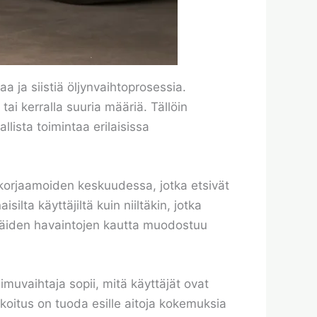
a ja siistiä öljynvaihtoprosessia.
 tai kerralla suuria määriä. Tällöin
llista toimintaa erilaisissa
enkorjaamoiden keskuudessa, jotka etsivät
ilta käyttäjiltä kuin niiltäkin, jotka
 Näiden havaintojen kautta muodostuu
imuvaihtaja sopii, mitä käyttäjät ovat
rkoitus on tuoda esille aitoja kokemuksia