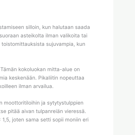
stamiseen silloin, kun halutaan saada
uoraan asteikolta ilman valikoita tai
e toistomittauksista sujuvampia, kun
n. Tämän kokoluokan mitta-alue on
ukemia keskenään. Pikaliitin nopeuttaa
oilleen ilman arvailua.
n moottoritiloihin ja sytytystulppien
vitse pitää aivan tulpanreiän vieressä.
1,5, joten sama setti sopii moniin eri