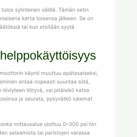
ulos sylinterien välillä. Tämän setin
laisena kerta toisensa jälkeen. Se on
äätöksiä tai kun etsitään syytä
 helppokäyttöisyys
n moottorin käynti muuttuu epätasaiseksi,
aaminen antaa nopeasti suuntaa siitä,
iviyteen liittyvä, vai pitäisikö katse
toisiinsa ja seurata, pysyvätkö lukemat
 jonka mittausalue ulottuu 0–300 psi:hin
en selaamista tai paristojen varassa