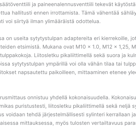
äätöventtiili ja paineenalennusventtiili tekevät käytöst
tua hallitusti ennen irrottamista. Tämä vähentää sähläy
 voi siirtyä ilman ylimääräistä odottelua.
sa on useita sytytystulpan adaptereita eri kierrekoille, j
itteiden etsimistä. Mukana ovat M10 x 1.0, M12 x 1,25, M
 tulppakokoja. Liitosletku pikaliittimellä sekä suora ja ku
oissa sytytystulpan ympärillä voi olla vähän tilaa tai tul
 liitokset napsautettu paikoilleen, mittaaminen etenee yle
perusmittaus onnistuu yhdellä kokonaisuudella. Kokonaisuu
mikas puristustesti, liitosletku pikaliittimellä sekä neljä 
voidaan tehdä järjestelmällisesti sylinteri kerrallaan ja 
jokaisessa mittauksessa, myös tulosten vertailtavuus par