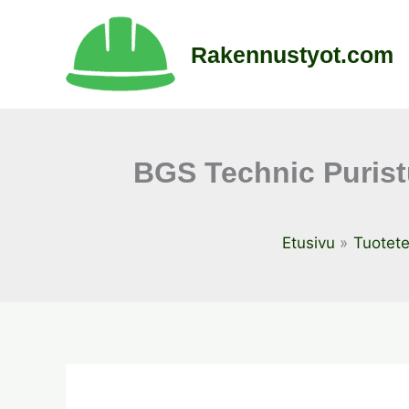
Siirry
sisältöön
Rakennustyot.com
BGS Technic Purist
Etusivu
Tuotete