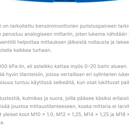
on tarkoitettu bensiinimoottorien puristuspaineen tarki
te perustuu analogiseen mittariin, joten lukema nähdään s
nttiili helpottaa mittauksen jälkeistä nollausta ja teke
rotella kaikkea turhaan.
2000 kPa:iin, eli asteikko kattaa myös 0–20 barin aluee
ttää hyvin tilanteisiin, joissa vertaillaan eri sylinterien l
aisuus tuntuu käytössä selkeältä, kun osat lukittuvat paik
stestiä, kulmikas ja suora, joilla pääsee käsiksi erilaisii
uo lisää joustoa mittaustilanteeseen, koska mittaria ei tar
 yleiset koot M10 x 1.0, M12 x 1,25, M14 x 1,25 ja M18 x 
ia.