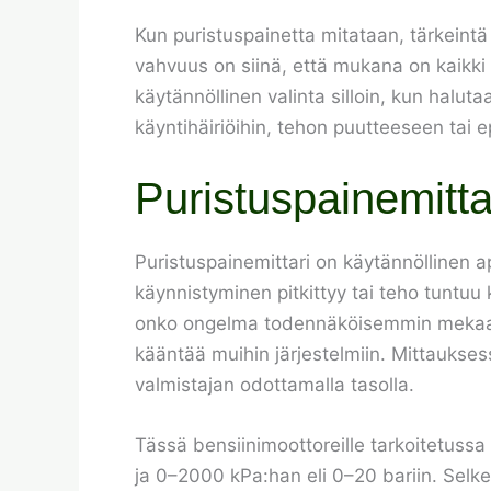
Kun puristuspainetta mitataan, tärkeintä
vahvuus on siinä, että mukana on kaikki
käytännöllinen valinta silloin, kun halu
käyntihäiriöihin, tehon puutteeseen tai e
Puristuspainemitta
Puristuspainemittari on käytännöllinen a
käynnistyminen pitkittyy tai teho tuntuu
onko ongelma todennäköisemmin mekaaninen,
kääntää muihin järjestelmiin. Mittauksess
valmistajan odottamalla tasolla.
Tässä bensiinimoottoreille tarkoitetussa
ja 0–2000 kPa:han eli 0–20 bariin. Selk