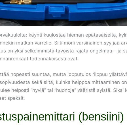
orvakuulolta: käynti kuulostaa hieman epätasaiselta, ky
nekin matkan varrelle. Silti moni varsinainen syy jää arva
tus on yksi selkeimmistä tavoista rajata ongelmaa – ja sa
 männänrenkaat todennäköisesti ovat.
yttää nopeasti suuntaa, mutta lopputulos riippuu yllättä
n sopivuudesta sekä siitä, kuinka helppoa mittaaminen on
 tulee helposti “hyviä” tai “huonoja” vääristä syistä. Sik
set speksit.
uspainemittari (bensiini) 