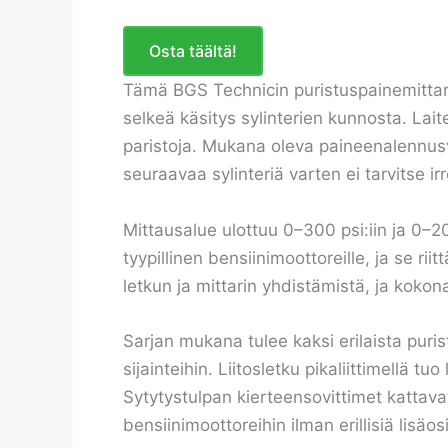
Osta täältä!
Tämä BGS Technicin puristuspainemittari 
selkeä käsitys sylinterien kunnosta. Lai
paristoja. Mukana oleva paineenalennusve
seuraavaa sylinteriä varten ei tarvitse ir
Mittausalue ulottuu 0–300 psi:iin ja 0–
tyypillinen bensiinimoottoreille, ja se rii
letkun ja mittarin yhdistämistä, ja kokon
Sarjan mukana tulee kaksi erilaista puristu
sijainteihin. Liitosletku pikaliittimellä t
Sytytystulpan kierteensovittimet kattavat
bensiinimoottoreihin ilman erillisiä lisäos