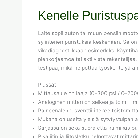
Kenelle Puristuspa
Laite sopii auton tai muun bensiinimootto
sylinterien puristuksia keskenään. Se on 
vikadiagnostiikkaan esimerkiksi käyntihä
pienkorjaamoa tai aktiivista rakentelija
testipää, mikä helpottaa työskentelyä aht
Plussat
Mittausalue on laaja (0–300 psi / 0–2000
Analoginen mittari on selkeä ja toimii ilm
Paineenalennusventtiili tekee toistomitt
Mukana on useita yleisiä sytytystulpan 
Sarjassa on sekä suora että kulmikas puri
Pikaliitin ja liitosletku helpottavat mittar