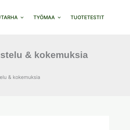
UTARHA
TYÖMAA
TUOTETESTIT
ostelu & kokemuksia
telu & kokemuksia