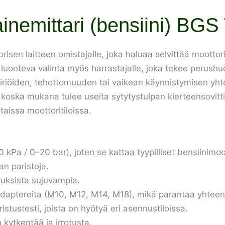
inemittari (bensiini) BGS
risen laitteen omistajalle, joka haluaa selvittää mootto
luonteva valinta myös harrastajalle, joka tekee perushuo
iriöiden, tehottomuuden tai vaikean käynnistymisen yhte
a, koska mukana tulee useita sytytystulpan kierteensovitt
aissa moottoritiloissa.
 kPa / 0–20 bar), joten se kattaa tyypilliset bensiinimo
an paristoja.
auksista sujuvampia.
adaptereita (M10, M12, M14, M18), mikä parantaa yhteens
stustesti, joista on hyötyä eri asennustiloissa.
in kytkentää ja irrotusta.