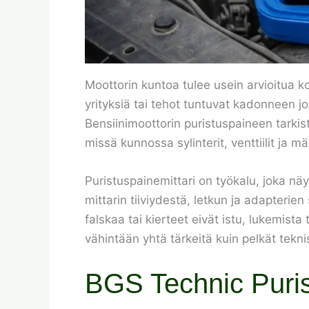
Moottorin kuntoa tulee usein arvioitua k
yrityksiä tai tehot tuntuvat kadonneen jon
Bensiinimoottorin puristuspaineen tarkis
missä kunnossa sylinterit, venttiilit ja
Puristuspainemittari on työkalu, joka nä
mittarin tiiviydestä, letkun ja adapterie
falskaa tai kierteet eivät istu, lukemista
vähintään yhtä tärkeitä kuin pelkät tekni
BGS Technic Purist