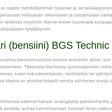
 on saada mahdollisimman tasainen ja vertailukelpoinen t
 perusosat mittauksen tekemiseen ja toistamiseen saman
taan tarkistaa moottorin tilanne ennen suurempia korjausp
pätasaiseen tyhjäkäyntiin.
ri (bensiini) BGS Technic
puväline bensiinimoottorin kunnon arviointiin silloin, ku
 kadonneen. Tällaisissa tilanteissa puristuspaineen mitt
 kuten männänrenkaisiin, venttiileihin tai sylinterin ti
a ideana on yksinkertaisesti verrata sylinterien arvoja 
 mittarissa lukemat luetaan analogiselta painemittarilta,
eä asteikko auttaa hahmottamaan tuloksen ilman valikoid