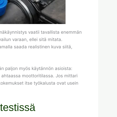
lmäkäynnistys vaatii tavallista enemmän
ilun varaan, ellei sitä mitata.
malla saada realistinen kuva siitä,
vän paljon myös käytännön asioista:
 ahtaassa moottoritilassa. Jos mittari
si kokemukset itse työkalusta ovat usein
testissä