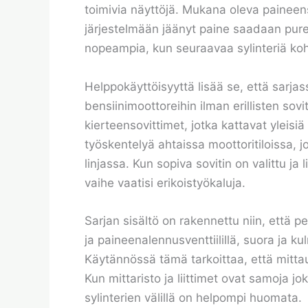
toimivia näyttöjä. Mukana oleva paineens
järjestelmään jäänyt paine saadaan puret
nopeampia, kun seuraavaa sylinteriä kohti
Helppokäyttöisyyttä lisää se, että sarjas
bensiinimoottoreihin ilman erillisten sov
kierteensovittimet, jotka kattavat yleisiä
työskentelyä ahtaissa moottoritiloissa, j
linjassa. Kun sopiva sovitin on valittu ja
vaihe vaatisi erikoistyökaluja.
Sarjan sisältö on rakennettu niin, että 
ja paineenalennusventtiilillä, suora ja kul
Käytännössä tämä tarkoittaa, että mittaus 
Kun mittaristo ja liittimet ovat samoja 
sylinterien välillä on helpompi huomata.