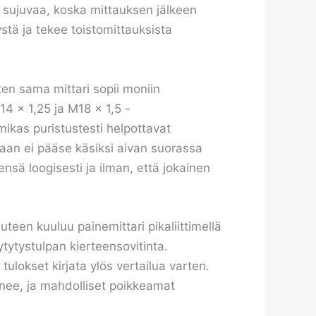
ä sujuvaa, koska mittauksen jälkeen
stä ja tekee toistomittauksista
oten sama mittari sopii moniin
14 x 1,25 ja M18 x 1,5 -
lmikas puristustesti helpottavat
ppaan ei pääse käsiksi aivan suorassa
ensä loogisesti ja ilman, että jokainen
teen kuuluu painemittari pikaliittimellä
sytytystulpan kierteensovitinta.
tulokset kirjata ylös vertailua varten.
anee, ja mahdolliset poikkeamat