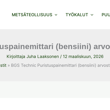
METSÄTEOLLISUUS
TYÖKALUT
PU
uspainemittari (bensiini) arv
Kirjoittaja
Juha Laaksonen
/
12 maaliskuun, 2026
stit
BGS Technic Puristuspainemittari (bensiini) arvos