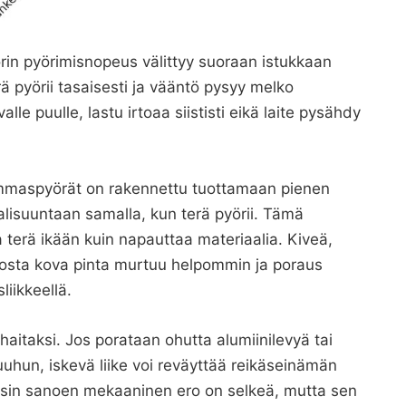
in pyörimisnopeus välittyy suoraan istukkaan
 pyörii tasaisesti ja vääntö pysyy melko
le puulle, lastu irtoaa siististi eikä laite pysähdy
maspyörät on rakennettu tuottamaan pienen
lisuuntaan samalla, kun terä pyörii. Tämä
lla terä ikään kuin napauttaa materiaalia. Kiveä,
nsiosta kova pinta murtuu helpommin ja poraus
iikkeellä.
haitaksi. Jos porataan ohutta alumiinilevyä tai
un, iskevä liike voi reväyttää reikäseinämän
Toisin sanoen mekaaninen ero on selkeä, mutta sen