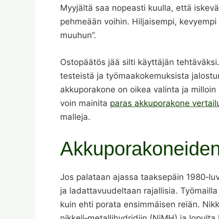
Myyjältä saa nopeasti kuulla, että iskev
pehmeään voihin. Hiljaisempi, kevyempi
muuhun”.
Ostopäätös jää silti käyttäjän tehtäväks
testeistä ja työmaakokemuksista jalostunu
akkuporakone on oikea valinta ja milloin
voin mainita
paras akkuporakone vertail
malleja.
Akkuporakoneiden
Jos palataan ajassa taaksepäin 1980‑luvu
ja ladattavuudeltaan rajallisia. Työmailla
kuin ehti porata ensimmäisen reiän. Nikke
nikkeli‑metallihydridiin (NiMH) ja lopult