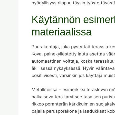
hyödyllisyys riippuu täysin työstettäväst
Käytännön esimer
materiaalissa
Puurakentaja, joka pystyttää terassia ke
Kova, painekyllästetty lauta asettaa vää
automaattinen voittaja, koska terassir
äkillisessä nykäyksessä. Hyvin vääntävä
positiivisesti, varsinkin jos käyttäjä muis
Metallitöissä – esimerkiksi teräslevyn re
halkaiseva terä tarvitsee tasaisen puri
rikkoo poranterän kärkikulmien suojakal
pajalla perusporakone ja laadukkaat kob