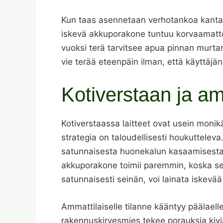
Kun taas asennetaan verhotankoa kantava
iskevä akkuporakone tuntuu korvaamattom
vuoksi terä tarvitsee apua pinnan murtami
vie terää eteenpäin ilman, että käyttäjän
Kotiverstaan ja a
Kotiverstaassa laitteet ovat usein monikä
strategia on taloudellisesti houkutteleva.
satunnaisesta huonekalun kasaamisesta 
akkuporakone toimii paremmin, koska se 
satunnaisesti seinän, voi lainata iskevää
Ammattilaiselle tilanne kääntyy päälaelle
rakennuskirvesmies tekee porauksia kiviai