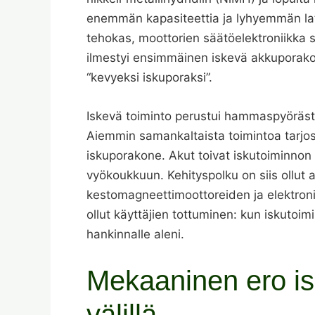
enemmän kapasiteettia ja lyhyemmän latau
tehokas, moottorien säätöelektroniikka s
ilmestyi ensimmäinen iskevä akkuporakon
“kevyeksi iskuporaksi”.
Iskevä toiminto perustui hammaspyörä
Aiemmin samankaltaista toimintoa tarjosi
iskuporakone. Akut toivat iskutoiminnon l
vyökoukkuun. Kehityspolku on siis ollut
kestomagneettimoottoreiden ja elektroni
ollut käyttäjien tottuminen: kun iskutoim
hankinnalle aleni.
Mekaaninen ero is
välillä