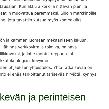
sajan. Kun akku alkoi olla riittävän pieni ja
aatiin muovattua paremmaksi. Silloin markkinoille
e, jota tavattiin kutsua myös kompaktiksi
stön ja kammen luomaan mekaaniseen iskuun.
 lähinnä verkkovirralla toimiva, painava
iikkuvaksi, ja laite mahtui reppuun tai
 akkuteknologian, kevyiden
sen ohjauksen yhteistulos. Yhtä ratkaisevaa on
into ei enää tarkoittanut tärisevää hirviötä, kynnys
kevän ja perinteisen