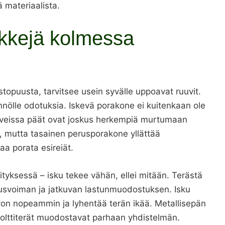
ä materiaalista.
kkejä kolmessa
stopuusta, tarvitsee usein syvälle uppoavat ruuvit.
nnölle odotuksia. Iskevä porakone ei kuitenkaan ole
uuveissa päät ovat joskus herkempiä murtumaan
, mutta tasainen perusporakone yllättää
taa porata esireiät.
i’ityksessä – isku tekee vähän, ellei mitään. Terästä
stusvoiman ja jatkuvan lastunmuodostuksen. Isku
von nopeammin ja lyhentää terän ikää. Metallisepän
olttiterät muodostavat parhaan yhdistelmän.