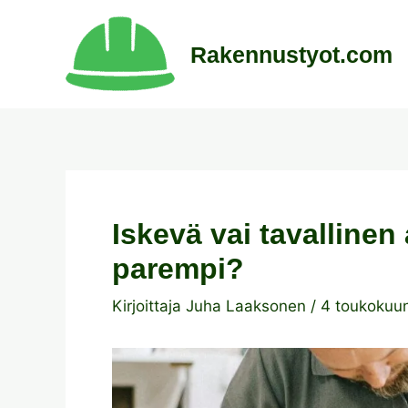
Siirry
sisältöön
Rakennustyot.com
Iskevä vai tavallin
parempi?
Kirjoittaja
Juha Laaksonen
/
4 toukokuu