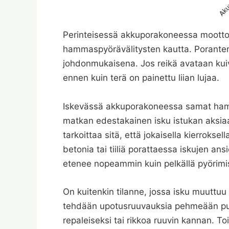
Perinteisessä akkuporakoneessa moottor
hammaspyörävälitysten kautta. Poranterä
johdonmukaisena. Jos reikä avataan kuival
ennen kuin terä on painettu liian lujaa.
Iskevässä akkuporakoneessa samat ham
matkan edestakainen isku istukan aksiaa
tarkoittaa sitä, että jokaisella kierrokse
betonia tai tiiliä porattaessa iskujen a
etenee nopeammin kuin pelkällä pyörimisl
On kuitenkin tilanne, jossa isku muuttuu 
tehdään upotusruuvauksia pehmeään puuh
repaleiseksi tai rikkoa ruuvin kannan. 