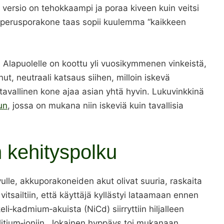
ä versio on tehokkaampi ja poraa kiveen kuin veitsi
 perusporakone taas sopii kuulemma “kaikkeen
i. Alapuolelle on koottu yli vuosikymmenen vinkeistä,
t, neutraali katsaus siihen, milloin iskevä
 tavallinen kone ajaa asian yhtä hyvin. Lukuvinkkinä
un
, jossa on mukana niin iskeviä kuin tavallisia
 kehityspolku
lle, akkuporakoneiden akut olivat suuria, raskaita
 vitsailtiin, että käyttäjä kyllästyi lataamaan ennen
li‑kadmium‑akuista (NiCd) siirryttiin hiljalleen
a litium‑ioniin. Jokainen hyppäys toi mukanaan