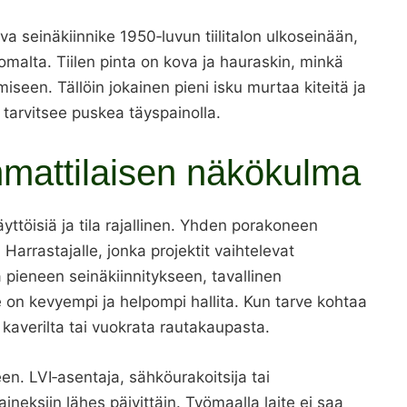
 seinäkiinnike 1950‑luvun tiilitalon ulkoseinään,
alta. Tiilen pinta on kova ja hauraskin, minkä
seen. Tällöin jokainen pieni isku murtaa kiteitä ja
 tarvitsee puskea täyspainolla.
mmattilaisen näkökulma
yttöisiä ja tila rajallinen. Yhden porakoneen
 Harrastajalle, jonka projektit vaihtelevat
pieneen seinäkiinnitykseen, tavallinen
on kevyempi ja helpompi hallita. Kun tarve kohtaa
 kaverilta tai vuokrata rautakaupasta.
en. LVI‑asentaja, sähköurakoitsija tai
neksiin lähes päivittäin. Työmaalla laite ei saa