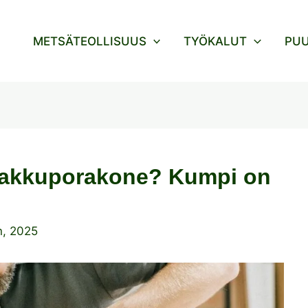
METSÄTEOLLISUUS
TYÖKALUT
PU
en akkuporakone? Kumpi on
n, 2025