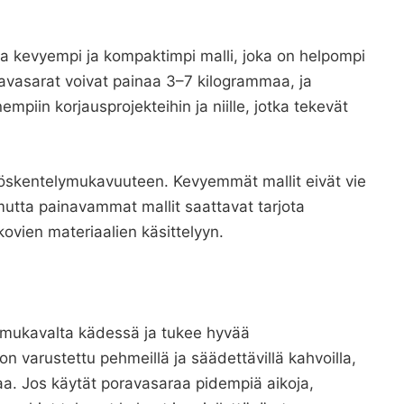
ta kevyempi ja kompaktimpi malli, joka on helpompi
Poravasarat voivat painaa 3–7 kilogrammaa, ja
piin korjausprojekteihin ja niille, jotka tekevät
öskentelymukavuuteen. Kevyemmät mallit eivät vie
 mutta painavammat mallit saattavat tarjota
ien materiaalien käsittelyyn.
mukavalta kädessä ja tukee hyvää
 varustettu pehmeillä ja säädettävillä kahvoilla,
a. Jos käytät poravasaraa pidempiä aikoja,