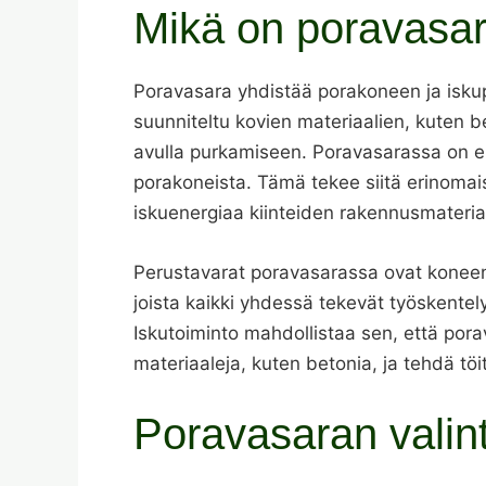
Mikä on poravasara
Poravasara yhdistää porakoneen ja isku
suunniteltu kovien materiaalien, kuten be
avulla purkamiseen. Poravasarassa on eril
porakoneista. Tämä tekee siitä erinoma
iskuenergiaa kiinteiden rakennusmateria
Perustavarat poravasarassa ovat koneen
joista kaikki yhdessä tekevät työskentel
Iskutoiminto mahdollistaa sen, että pora
materiaaleja, kuten betonia, ja tehdä töitä
Poravasaran valint