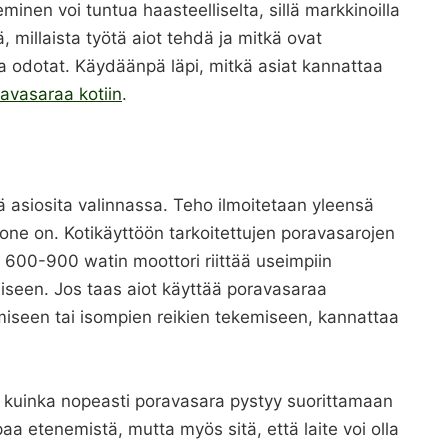
inen voi tuntua haasteelliselta, sillä markkinoilla
, millaista työtä aiot tehdä ja mitkä ovat
ta odotat. Käydäänpä läpi, mitkä asiat kannattaa
avasaraa kotiin
.
 asiosita valinnassa. Teho ilmoitetaan yleensä
one on. Kotikäyttöön tarkoitettujen poravasarojen
n 600-900 watin moottori riittää useimpiin
amiseen. Jos taas aiot käyttää poravasaraa
amiseen tai isompien reikien tekemiseen, kannattaa
, kuinka nopeasti poravasara pystyy suorittamaan
a etenemistä, mutta myös sitä, että laite voi olla