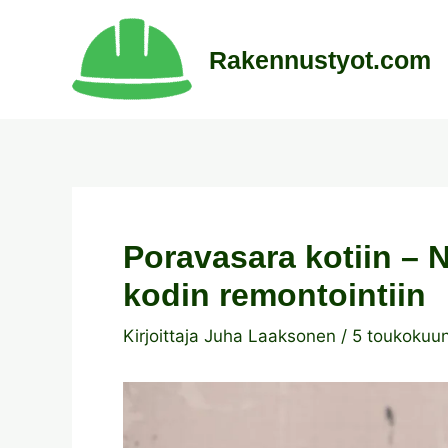
Siirry
sisältöön
Rakennustyot.com
Poravasara kotiin – N
kodin remontointiin
Kirjoittaja
Juha Laaksonen
/
5 toukokuu