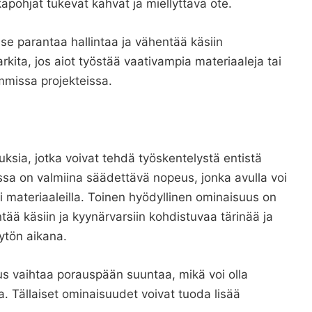
lkapohjat tukevat kahvat ja miellyttävä ote.
ä se parantaa hallintaa ja vähentää käsiin
kita, jos aiot työstää vaativampia materiaaleja tai
mmissa projekteissa.
ksia, jotka voivat tehdä työskentelystä entistä
sa on valmiina säädettävä nopeus, jonka avulla voi
 materiaaleilla. Toinen hyödyllinen ominaisuus on
ää käsiin ja kyynärvarsiin kohdistuvaa tärinää ja
ytön aikana.
s vaihtaa porauspään suuntaa, mikä voi olla
. Tällaiset ominaisuudet voivat tuoda lisää