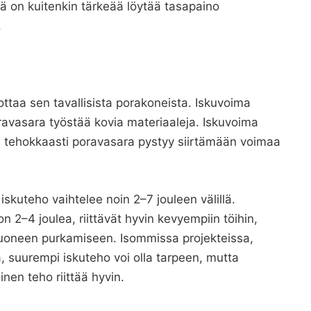
 on kuitenkin tärkeää löytää tasapaino
.
ttaa sen tavallisista porakoneista. Iskuvoima
ravasara työstää kovia materiaaleja. Iskuvoima
ka tehokkaasti poravasara pystyy siirtämään voimaa
iskuteho vaihtelee noin 2–7 jouleen välillä.
n 2–4 joulea, riittävät hyvin kevyempiin töihin,
yhuoneen purkamiseen. Isommissa projekteissa,
, suurempi iskuteho voi olla tarpeen, mutta
inen teho riittää hyvin.