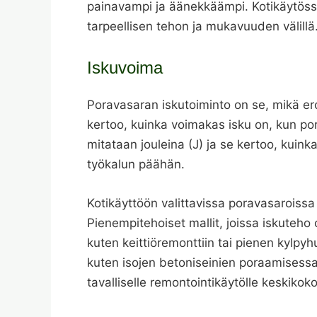
painavampi ja äänekkäämpi. Kotikäytössä
tarpeellisen tehon ja mukavuuden välillä
Iskuvoima
Poravasaran iskutoiminto on se, mikä ero
kertoo, kuinka voimakas isku on, kun po
mitataan jouleina (J) ja se kertoo, kuin
työkalun päähän.
Kotikäyttöön valittavissa poravasaroissa 
Pienempitehoiset mallit, joissa iskuteho o
kuten keittiöremonttiin tai pienen kylp
kuten isojen betoniseinien poraamisessa
tavalliselle remontointikäytölle keskikoko