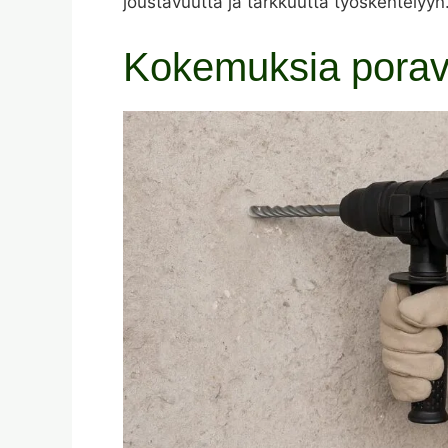
joustavuutta ja tarkkuutta työskentelyyn
Kokemuksia porav