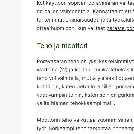
Kotikäyttöön sopivan poravasaran valitsem
on paljon vaihtoehtoja. Kannattaa miettiä
tärkeimmät ominaisuudet, joita työkalul
ottaa huomioon, kun valitset
parasta por
Teho ja moottori
Poravasaran teho on yksi keskeisimmistä
watteina (W) ja kertoo, kuinka tehokas k
teho voi vaihdella, mutta yleisesti ottae
kotitöihin, kuten betonin ja tiilien pora
vaativampiin töihin, kuten seinien purk
valita hieman tehokkaampi malli.
Moottorin teho vaikuttaa suoraan siihen
työt. Korkeampi teho tarkoittaa nopeampa