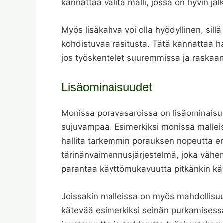
kannattaa valita malli, jossa on hyvin ja
Myös lisäkahva voi olla hyödyllinen, sill
kohdistuvaa rasitusta. Tätä kannattaa har
jos työskentelet suuremmissa ja raskaa
Lisäominaisuudet
Monissa poravasaroissa on lisäominaisuu
sujuvampaa. Esimerkiksi monissa malleis
hallita tarkemmin porauksen nopeutta eri
tärinänvaimennusjärjestelmä, joka vähent
parantaa käyttömukavuutta pitkänkin kä
Joissakin malleissa on myös mahdollisuu
kätevää esimerkiksi seinän purkamisessa