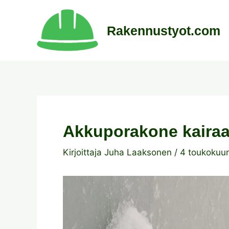
Siirry
sisältöön
Rakennustyot.com
Akkuporakone kairaa
Kirjoittaja
Juha Laaksonen
/
4 toukokuu