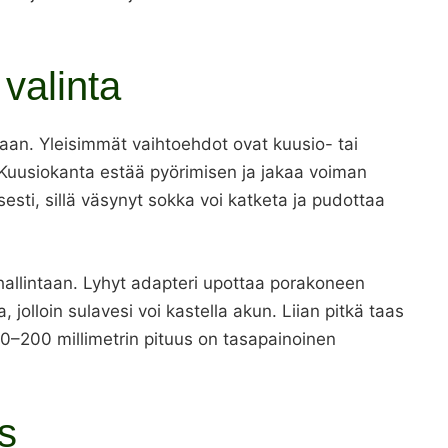
valinta
kaan. Yleisimmät vaihtoehdot ovat kuusio- tai
a. Kuusiokanta estää pyörimisen ja jakaa voiman
sesti, sillä väsynyt sokka voi katketa ja pudottaa
a hallintaan. Lyhyt adapteri upottaa porakoneen
 jolloin sulavesi voi kastella akun. Liian pitkä taas
150–200 millimetrin pituus on tasapainoinen
s