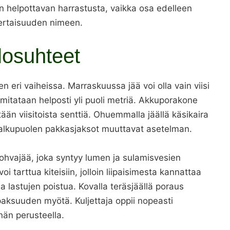
n helpottavan harrastusta, vaikka osa edelleen
kertaisuuden nimeen.
losuhteet
n eri vaiheissa. Marraskuussa jää voi olla vain viisi
itataan helposti yli puoli metriä. Akkuporakone
ään viisitoista senttiä. Ohuemmalla jäällä käsikaira
un alkupuolen pakkasjaksot muuttavat asetelman.
ohvajää, joka syntyy lumen ja sulamisvesien
i tarttua kiteisiin, jolloin liipaisimesta kannattaa
a lastujen poistua. Kovalla teräsjäällä poraus
paksuuden myötä. Kuljettaja oppii nopeasti
än perusteella.