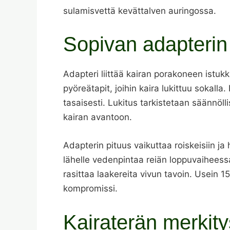
sulamisvettä kevättalven auringossa.
Sopivan adapterin 
Adapteri liittää kairan porakoneen istuk
pyöreätapit, joihin kaira lukittuu sokall
tasaisesti. Lukitus tarkistetaan säännölli
kairan avantoon.
Adapterin pituus vaikuttaa roiskeisiin j
lähelle vedenpintaa reiän loppuvaiheessa,
rasittaa laakereita vivun tavoin. Usein 
kompromissi.
Kairaterän merkity