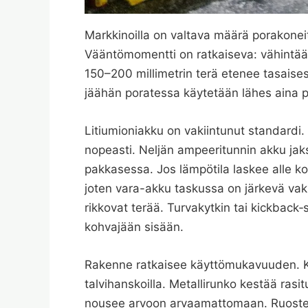
Markkinoilla on valtava määrä porakoneit
Vääntömomentti on ratkaiseva: vähintä
150–200 millimetrin terä etenee tasaisest
jäähän poratessa käytetään lähes aina p
Litiumioniakku on vakiintunut standardi.
nopeasti. Neljän ampeeritunnin akku j
pakkasessa. Jos lämpötila laskee alle 
joten vara-akku taskussa on järkevä vaku
rikkovat terää. Turvakytkin tai kickback‑
kohvajään sisään.
Rakenne ratkaisee käyttömukavuuden. Ku
talvihanskoilla. Metallirunko kestää rasi
nousee arvoon arvaamattomaan. Ruostesuoj