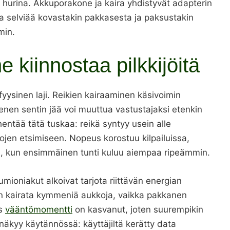
urina. Akkuporakone ja kaira yhdistyvät adapterin
la selviää kovastakin pakkasesta ja paksustakin
min.
 kiinnostaa pilkkijöitä
fyysinen laji. Reikien kairaaminen käsivoimin
nen sentin jää voi muuttua vastustajaksi etenkin
entää tätä tuskaa: reikä syntyy usein alle
lojen etsimiseen. Nopeus korostuu kilpailuissa,
, kun ensimmäinen tunti kuluu aiempaa ripeämmin.
umioniakut alkoivat tarjota riittävän energian
än kairata kymmeniä aukkoja, vaikka pakkanen
ös
vääntömomentti
on kasvanut, joten suurempikin
 näkyy käytännössä: käyttäjiltä kerätty data