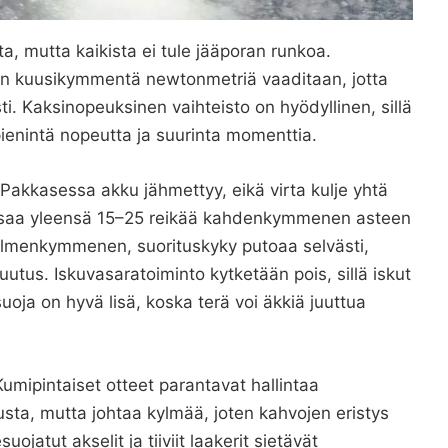
a, mutta kaikista ei tule jääporan runkoa.
än kuusikymmentä newtonmetriä vaaditaan, jotta
i. Kaksinopeuksinen vaihteisto on hyödyllinen, sillä
ienintä nopeutta ja suurinta momenttia.
 Pakkasessa akku jähmettyy, eikä virta kulje yhtä
aksaa yleensä 15–25 reikää kahdenkymmenen asteen
kolmenkymmenen, suorituskyky putoaa selvästi,
utus. Iskuvasaratoiminto kytketään pois, sillä iskut
suoja on hyvä lisä, koska terä voi äkkiä juuttua
mipintaiset otteet parantavat hallintaa
tusta, mutta johtaa kylmää, joten kahvojen eristys
atut akselit ja tiiviit laakerit sietävät