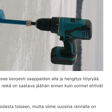
itisee kevyesti saappaiden alla ja hengitys höyryää
n: reikä on saatava jäähän ennen kuin sormet ehtivät
uodesta toiseen, mutta viime vuosina rannalla on