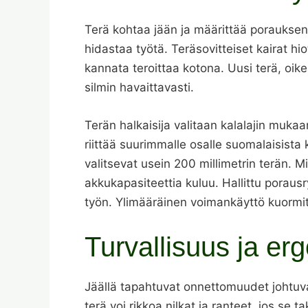
Terä kohtaa jään ja määrittää poraukse
hidastaa työtä. Teräsovitteiset kairat hi
kannata teroittaa kotona. Uusi terä, oik
silmin havaittavasti.
Terän halkaisija valitaan kalalajin mukaan
riittää suurimmalle osalle suomalaisista 
valitsevat usein 200 millimetrin terän. 
akkukapasiteettia kuluu. Hallittu porausr
työn. Ylimääräinen voimankäyttö kuormit
Turvallisuus ja er
Jäällä tapahtuvat onnettomuudet johtuv
terä voi rikkoa nilkat ja ranteet, jos se 