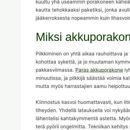
kuultu yhä useammin porakoneen käheä h
kautta tehokkaaksi paketiksi, jonka avul
jääkerroksesta nopeammin kuin lihasvoi
Miksi akkuporakone
Pilkkiminen on yhtä aikaa rauhoittava ja 
kohottaa sykettä, ja jo muutaman kymme
pakkasviimassa.
Paras akkuporakone
lyh
minuutissa, ja pilkkijä säästää voimia ka
mutta myös harrastajien aamu helpottuu
Kiinnostus kasvoi huomattavasti, kun liti
tiheyden. Yhdellä latauksella voi nykyä
lähentelisi kahtakymmentä astetta. My
terä pyörii ongelmitta. Tekniikan kehitys