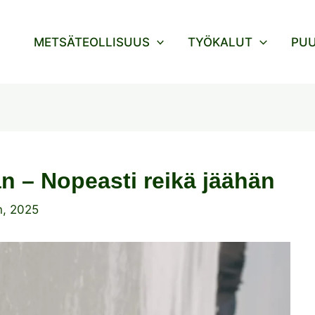
METSÄTEOLLISUUS
TYÖKALUT
PU
n – Nopeasti reikä jäähän
n, 2025