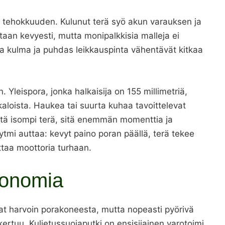
n tehokkuuden. Kulunut terä syö akun varauksen ja
otaan kevyesti, mutta monipalkkisia malleja ei
ea kulma ja puhdas leikkauspinta vähentävät kitkaa
. Yleispora, jonka halkaisija on 155 millimetriä,
kaloista. Haukea tai suurta kuhaa tavoittelevat
Mitä isompi terä, sitä enemmän momenttia ja
ytmi auttaa: kevyt paino poran päällä, terä tekee
taa moottoria turhaan.
gonomia
at harvoin porakoneesta, mutta nopeasti pyörivä
takertuu. Kuljetussuojaputki on ensisijainen varotoimi.