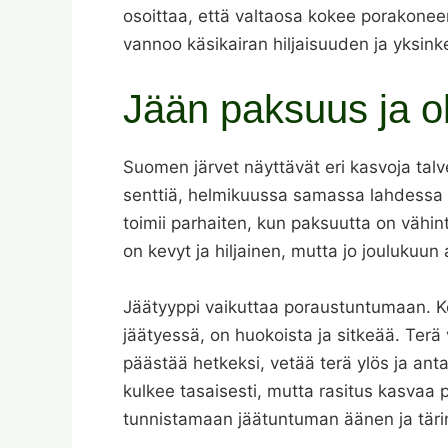
osoittaa, että valtaosa kokee porakonee
vannoo käsikairan hiljaisuuden ja yksin
Jään paksuus ja o
Suomen järvet näyttävät eri kasvoja talve
senttiä, helmikuussa samassa lahdessa m
toimii parhaiten, kun paksuutta on vähint
on kevyt ja hiljainen, mutta jo jouluku
Jäätyyppi vaikuttaa poraustuntumaan. K
jäätyessä, on huokoista ja sitkeää. Terä vo
päästää hetkeksi, vetää terä ylös ja anta
kulkee tasaisesti, mutta rasitus kasvaa 
tunnistamaan jäätuntuman äänen ja tärin