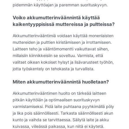
pidemmän käyttöajan ja paremman suorituskyvyn.
Voiko akkumutterinväännintä käyttää
kaikentyyppisissä muttereissa ja pultteissa?
Akkumutterinvääntimiä voidaan käyttää monenlaisten
muttereiden ja pulttien kiristämiseen ja irrottamiseen.
Laitteen teho ja vääntömomentti vaikuttavat siihen,
millaisiin kiinnikkeisiin se soveltuu. Varmista, että
valitset oikean kokoiset hylsyt ja lisävarusteet työhön,
jotta työskentely on tehokasta ja turvallista.
Miten akkumutterinväännintä huolletaan?
Akkumutterinvääntimen huolto on tärkeää laitteen
pitkän käyttöiän ja optimaalisen suorituskyvyn
varmistamiseksi. Pidä laite puhtaana pyyhkimällä pöly
ja lika pois säännöllisesti. Tarkasta säännöllisesti akun
kunto ja vaihda se tarvittaessa. Säilytä laite ja akku
kuivassa, viileässä paikassa, kun niitä ei käytetä.