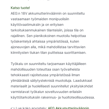
Katso tuote!
AEG:n 18V akkumutterinväännin on suunniteltu
vastaamaan työmaiden monipuolisiin
käyttövaatimuksiin ja on erityisen
tarkoituksenmukainen tilanteisiin, joissa tila on
rajallinen. Sen pienikokoinen muotoilu helpottaa
työskentelyä ahtaissa ympäristöissä, kuten
ajoneuvojen alla, mikä mahdollistaa tarvittavien
kiinnitysten tiukan tilan puitteissa suorittamisen.
Työkalu on suunniteltu tarjoamaan käyttäjälleen
mahdollisuuden toteuttaa osan työvaiheista
tehokkaasti rajoitetussa ympäristössä ilman
ylimääräisiä säilytysteknisiä muotoiluja. Laadukkaat
materiaalit ja huolellisesti suunnitellut yksityiskohdat
varmistavat työkalun soveltuvuuden erilaisiin
käyttötarkoituksiin rakennus- ja huoltoteollisuudessa.
👉 Lue koko arvostelu:
AEG Akkumutterinväännin