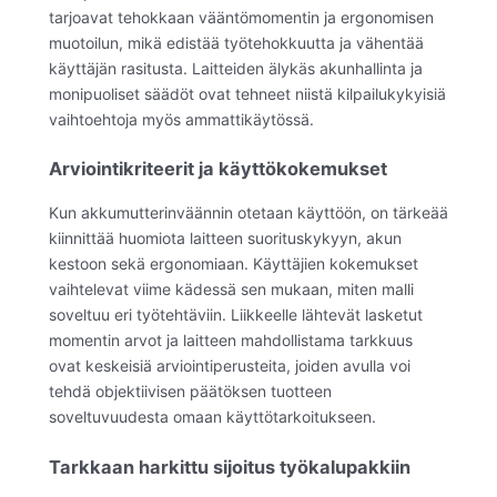
tarjoavat tehokkaan vääntömomentin ja ergonomisen
muotoilun, mikä edistää työtehokkuutta ja vähentää
käyttäjän rasitusta. Laitteiden älykäs akunhallinta ja
monipuoliset säädöt ovat tehneet niistä kilpailukykyisiä
vaihtoehtoja myös ammattikäytössä.
Arviointikriteerit ja käyttökokemukset
Kun akkumutterinväännin otetaan käyttöön, on tärkeää
kiinnittää huomiota laitteen suorituskykyyn, akun
kestoon sekä ergonomiaan. Käyttäjien kokemukset
vaihtelevat viime kädessä sen mukaan, miten malli
soveltuu eri työtehtäviin. Liikkeelle lähtevät lasketut
momentin arvot ja laitteen mahdollistama tarkkuus
ovat keskeisiä arviointiperusteita, joiden avulla voi
tehdä objektiivisen päätöksen tuotteen
soveltuvuudesta omaan käyttötarkoitukseen.
Tarkkaan harkittu sijoitus työkalupakkiin