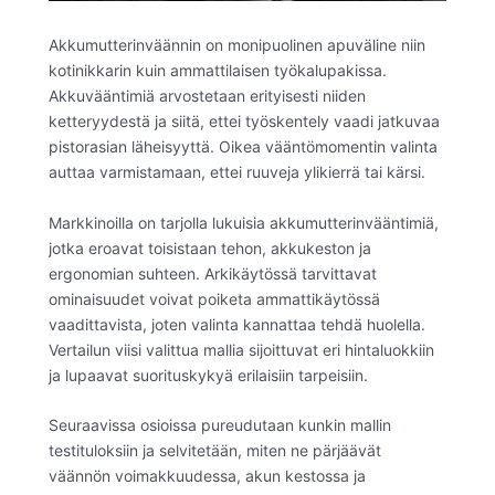
Akkumutterinväännin on monipuolinen apuväline niin
kotinikkarin kuin ammattilaisen työkalupakissa.
Akkuvääntimiä arvostetaan erityisesti niiden
ketteryydestä ja siitä, ettei työskentely vaadi jatkuvaa
pistorasian läheisyyttä. Oikea vääntömomentin valinta
auttaa varmistamaan, ettei ruuveja ylikierrä tai kärsi.
Markkinoilla on tarjolla lukuisia akkumutterinvääntimiä,
jotka eroavat toisistaan tehon, akkukeston ja
ergonomian suhteen. Arkikäytössä tarvittavat
ominaisuudet voivat poiketa ammattikäytössä
vaadittavista, joten valinta kannattaa tehdä huolella.
Vertailun viisi valittua mallia sijoittuvat eri hintaluokkiin
ja lupaavat suorituskykyä erilaisiin tarpeisiin.
Seuraavissa osioissa pureudutaan kunkin mallin
testituloksiin ja selvitetään, miten ne pärjäävät
väännön voimakkuudessa, akun kestossa ja