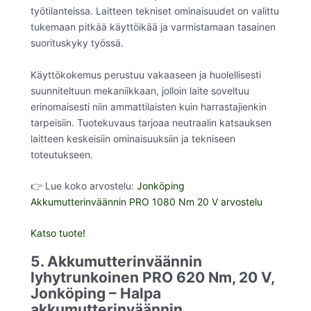
työtilanteissa. Laitteen tekniset ominaisuudet on valittu
tukemaan pitkää käyttöikää ja varmistamaan tasainen
suorituskyky työssä.
Käyttökokemus perustuu vakaaseen ja huolellisesti
suunniteltuun mekaniikkaan, jolloin laite soveltuu
erinomaisesti niin ammattilaisten kuin harrastajienkin
tarpeisiin. Tuotekuvaus tarjoaa neutraalin katsauksen
laitteen keskeisiin ominaisuuksiin ja tekniseen
toteutukseen.
👉 Lue koko arvostelu:
Jonköping
Akkumutterinväännin PRO 1080 Nm 20 V arvostelu
Katso tuote!
5. Akkumutterinväännin
lyhytrunkoinen PRO 620 Nm, 20 V,
Jonköping – Halpa
akkumutterinväännin