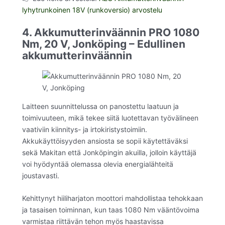
lyhytrunkoinen 18V (runkoversio) arvostelu
4. Akkumutterinväännin PRO 1080
Nm, 20 V, Jonköping – Edullinen
akkumutterinväännin
Laitteen suunnittelussa on panostettu laatuun ja
toimivuuteen, mikä tekee siitä luotettavan työvälineen
vaativiin kiinnitys- ja irtokiristystoimiin.
Akkukäyttöisyyden ansiosta se sopii käytettäväksi
sekä Makitan että Jonköpingin akuilla, jolloin käyttäjä
voi hyödyntää olemassa olevia energialähteitä
joustavasti.
Kehittynyt hiiliharjaton moottori mahdollistaa tehokkaan
ja tasaisen toiminnan, kun taas 1080 Nm vääntövoima
varmistaa riittävän tehon myös haastavissa