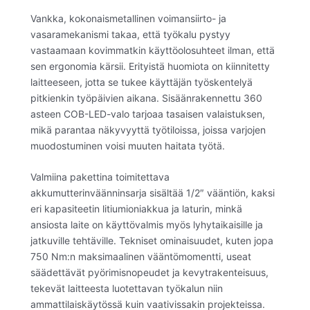
Vankka, kokonaismetallinen voimansiirto- ja
vasaramekanismi takaa, että työkalu pystyy
vastaamaan kovimmatkin käyttöolosuhteet ilman, että
sen ergonomia kärsii. Erityistä huomiota on kiinnitetty
laitteeseen, jotta se tukee käyttäjän työskentelyä
pitkienkin työpäivien aikana. Sisäänrakennettu 360
asteen COB-LED-valo tarjoaa tasaisen valaistuksen,
mikä parantaa näkyvyyttä työtiloissa, joissa varjojen
muodostuminen voisi muuten haitata työtä.
Valmiina pakettina toimitettava
akkumutterinväänninsarja sisältää 1/2″ vääntiön, kaksi
eri kapasiteetin litiumioniakkua ja laturin, minkä
ansiosta laite on käyttövalmis myös lyhytaikaisille ja
jatkuville tehtäville. Tekniset ominaisuudet, kuten jopa
750 Nm:n maksimaalinen vääntömomentti, useat
säädettävät pyörimisnopeudet ja kevytrakenteisuus,
tekevät laitteesta luotettavan työkalun niin
ammattilaiskäytössä kuin vaativissakin projekteissa.