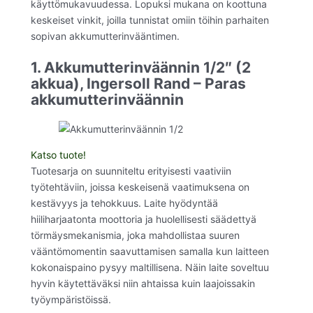
käyttömukavuudessa. Lopuksi mukana on koottuna
keskeiset vinkit, joilla tunnistat omiin töihin parhaiten
sopivan akkumutterinvääntimen.
1. Akkumutterinväännin 1/2″ (2
akkua), Ingersoll Rand – Paras
akkumutterinväännin
Katso tuote!
Tuotesarja on suunniteltu erityisesti vaativiin
työtehtäviin, joissa keskeisenä vaatimuksena on
kestävyys ja tehokkuus. Laite hyödyntää
hiiliharjaatonta moottoria ja huolellisesti säädettyä
törmäysmekanismia, joka mahdollistaa suuren
vääntömomentin saavuttamisen samalla kun laitteen
kokonaispaino pysyy maltillisena. Näin laite soveltuu
hyvin käytettäväksi niin ahtaissa kuin laajoissakin
työympäristöissä.