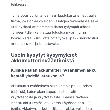
tehtäessä.
Tämä opas pyrkii tarjoamaan laadukasta ja neutraalia
tietoa, joka ohjaa oikeiden valintojen tekemisessä sekä
kotikäytössä että ammattilaisten työympäristössä.
Tarpeen tullen kannattaa tutustua myös muihin
työkalukatsauksiin, jotta oma työkalupakki muodostuu
monipuoliseksi ja luotettavaksi.
Usein kysytyt kysymykset
akkumutterinvääntimistä
Kuinka kauan akkumutterinvääntimen akku
kestää yhdellä latauksella?
Akkumutterinvääntimen akun kesto riippuu useista
tekijöistä, kuten akun kapasiteetista, laitteen
käyttötehosta ja käyttötavasta. Yleensä täyteen
ladattu akku kestää jatkuvassa käytössä noin 1–3
tuntia. Akkutyyppi, kuten litiumioniakku, voi tarjota