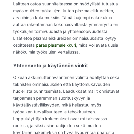
Laitteen ostoa suunniteltaessa on hyödyllistä tutustua
myös muiden työkalujen, kuten plazmaleikkureiden,
arvioihin ja kokemuksiin. Tämä laajempi näkökulma
auttaa rakentamaan kokonaisvaltaista ymmärrystä eri
työkalujen toimivuudesta ja yhteensopivuudesta.
Lisätietoa plazmaleikkureiden ominaisuuksista löytyy
osoitteesta
paras plasmaleikkuri
, mikä voi avata uusia
näkökulmia työkalujen vertailussa.
Yhteenveto ja käytännön vinkit
Oikean akkumutterinvääntimen valinta edellyttää sekä
teknisten ominaisuuksien että käyttömukavuuden
huolellista punnitsemista. Laadukkaat mallit onnistuvat
tarjoamaan paremman suorituskyvyn ja
käyttäjäystävällisyyden, mikä heijastuu myös
työpaikan turvallisuuteen ja tehokkuuteen.
Loppukäyttäjän kokemukset ovat ratkaisevassa
roolissa, ja siksi asiantuntijoiden sekä muiden
käyttäjien näkemyksiä on hyvä hyödyntää päätöstä