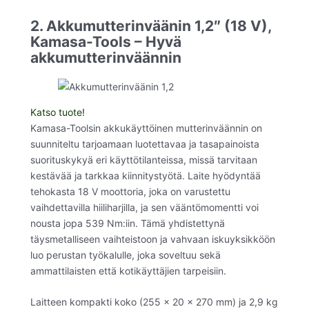
2. Akkumutterinväänin 1,2″ (18 V),
Kamasa-Tools – Hyvä
akkumutterinväännin
Katso tuote!
Kamasa-Toolsin akkukäyttöinen mutterinväännin on
suunniteltu tarjoamaan luotettavaa ja tasapainoista
suorituskykyä eri käyttötilanteissa, missä tarvitaan
kestävää ja tarkkaa kiinnitystyötä. Laite hyödyntää
tehokasta 18 V moottoria, joka on varustettu
vaihdettavilla hiiliharjilla, ja sen vääntömomentti voi
nousta jopa 539 Nm:iin. Tämä yhdistettynä
täysmetalliseen vaihteistoon ja vahvaan iskuyksikköön
luo perustan työkalulle, joka soveltuu sekä
ammattilaisten että kotikäyttäjien tarpeisiin.
Laitteen kompakti koko (255 x 20 x 270 mm) ja 2,9 kg