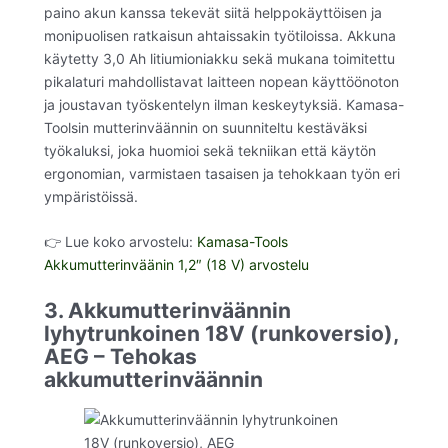
paino akun kanssa tekevät siitä helppokäyttöisen ja
monipuolisen ratkaisun ahtaissakin työtiloissa. Akkuna
käytetty 3,0 Ah litiumioniakku sekä mukana toimitettu
pikalaturi mahdollistavat laitteen nopean käyttöönoton
ja joustavan työskentelyn ilman keskeytyksiä. Kamasa-
Toolsin mutterinväännin on suunniteltu kestäväksi
työkaluksi, joka huomioi sekä tekniikan että käytön
ergonomian, varmistaen tasaisen ja tehokkaan työn eri
ympäristöissä.
👉 Lue koko arvostelu:
Kamasa-Tools
Akkumutterinväänin 1,2″ (18 V) arvostelu
3. Akkumutterinväännin
lyhytrunkoinen 18V (runkoversio),
AEG – Tehokas
akkumutterinväännin