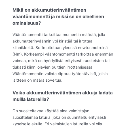
Mikä on akkumutterinvääntimen
vääntömomentti ja miksi se on oleellinen
ominaisuus?
Vääntömomentti tarkoittaa momentin määrää, jolla
akkumutterinväännin voi kiristää tai irrottaa
kiinnikkeitä. Se ilmoitetaan yleensä newtonmetreinä
(Nm). Korkeampi vääntömomentti tarkoittaa enemmän
voimaa, mikä on hyödyllistä erityisesti ruosteisten tai
tiukasti kiinni olevien pulttien irrottamisessa.
Vääntömomentin valinta riippuu työtehtävistä, joihin
laitteen on määrä soveltua.
Voiko akkumutterinvääntimen akkuja ladata
muilla latureilla?
On suositeltavaa käyttää aina valmistajan
suosittelemaa laturia, joka on suunniteltu erityisesti
kyseiselle akulle. Eri valmistajien latureilla voi olla