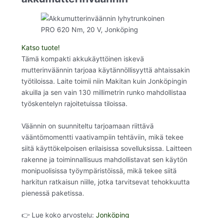
Katso tuote!
Tämä kompakti akkukäyttöinen iskevä
mutterinväännin tarjoaa käytännöllisyyttä ahtaissakin
työtiloissa. Laite toimii niin Makitan kuin Jonköpingin
akuilla ja sen vain 130 millimetrin runko mahdollistaa
työskentelyn rajoitetuissa tiloissa.
Väännin on suunniteltu tarjoamaan riittävä
vääntömomentti vaativampiin tehtäviin, mikä tekee
siitä käyttökelpoisen erilaisissa sovelluksissa. Laitteen
rakenne ja toiminnallisuus mahdollistavat sen käytön
monipuolisissa työympäristöissä, mikä tekee siitä
harkitun ratkaisun niille, jotka tarvitsevat tehokkuutta
pienessä paketissa.
👉 Lue koko arvostelu:
Jonköping