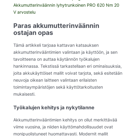
Akkumutterinväännin lyhytrunkoinen PRO 620 Nm 20
V arvostelu
Paras akkumutterinväännin
ostajan opas
Tämä artikkeli tarjoaa kattavan katsauksen
akkumutterinvääntimien valintaan ja käyttöön, ja sen
tavoitteena on auttaa käytännön työkalujen
hankinnassa. Tekstissä tarkastellaan eri ominaisuuksia,
joita akkukäyttöiset mallit voivat tarjota, sekä esitetään
neuvoja oikean laitteen valintaan erilaisten
toimintaympäristöjen sekä käyttötarkoitusten
mukaisesti.
Työkalujen kehitys ja nykytilanne
Akkumutterinvääntimien kehitys on ollut merkittävää
viime vuosina, ja niiden käyttömahdollisuudet ovat
monipuolistuneet huomattavasti. Modernit mallit