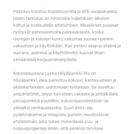
Pakkaus koostuu kuplamuovista ja EPE-suojauksesta,
joiden tarkoitus on minimoida kuljetuksen aikaiset
kolhut ja kosteudelle altistuminen. Massiiviset puuosat
hyötyvät pehmustetusta pakkauksesta, koska
reunojen ja kulmien kunto vaikuttaa suoraan penkin
vakauteen ja käyttöikään. Kun penkki saapuu ehjänä ja
suorana, asennus ja käyttöönotto sujuvat ilman
ylimääräisiä korjaustoimenpiteitä.
Kokonaisuutena Lykke Höyläpenkki Pro on
höyläpenkki, joka painottuu kokoon, kantavuuteen ja
yksinkertaiseen, urattomaan työtasoon. Se soveltuu
ympäristöihin, joissa kaivataan vakaata ja pitkäikäistä
peruspenkkiä puutöihin, kokoonpanotehtäviin tai
yleiseksi verstaustasoksi. Suuri pinta-ala,
pyökkirakenne ja integroitu puristin muodostavat
yhdistelmän, joka tukee monenlaisia puu- ja
korjausprojekteja ilman, että penkkiä tarvitsee