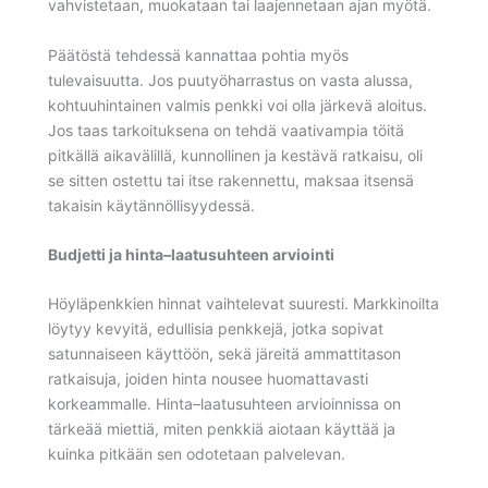
vahvistetaan, muokataan tai laajennetaan ajan myötä.
Päätöstä tehdessä kannattaa pohtia myös
tulevaisuutta. Jos puutyöharrastus on vasta alussa,
kohtuuhintainen valmis penkki voi olla järkevä aloitus.
Jos taas tarkoituksena on tehdä vaativampia töitä
pitkällä aikavälillä, kunnollinen ja kestävä ratkaisu, oli
se sitten ostettu tai itse rakennettu, maksaa itsensä
takaisin käytännöllisyydessä.
Budjetti ja hinta–laatusuhteen arviointi
Höyläpenkkien hinnat vaihtelevat suuresti. Markkinoilta
löytyy kevyitä, edullisia penkkejä, jotka sopivat
satunnaiseen käyttöön, sekä järeitä ammattitason
ratkaisuja, joiden hinta nousee huomattavasti
korkeammalle. Hinta–laatusuhteen arvioinnissa on
tärkeää miettiä, miten penkkiä aiotaan käyttää ja
kuinka pitkään sen odotetaan palvelevan.