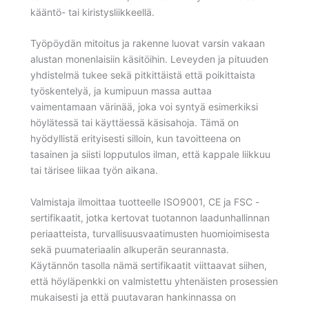
kääntö- tai kiristysliikkeellä.
Työpöydän mitoitus ja rakenne luovat varsin vakaan
alustan monenlaisiin käsitöihin. Leveyden ja pituuden
yhdistelmä tukee sekä pitkittäistä että poikittaista
työskentelyä, ja kumipuun massa auttaa
vaimentamaan värinää, joka voi syntyä esimerkiksi
höylätessä tai käyttäessä käsisahoja. Tämä on
hyödyllistä erityisesti silloin, kun tavoitteena on
tasainen ja siisti lopputulos ilman, että kappale liikkuu
tai tärisee liikaa työn aikana.
Valmistaja ilmoittaa tuotteelle ISO9001, CE ja FSC -
sertifikaatit, jotka kertovat tuotannon laadunhallinnan
periaatteista, turvallisuusvaatimusten huomioimisesta
sekä puumateriaalin alkuperän seurannasta.
Käytännön tasolla nämä sertifikaatit viittaavat siihen,
että höyläpenkki on valmistettu yhtenäisten prosessien
mukaisesti ja että puutavaran hankinnassa on