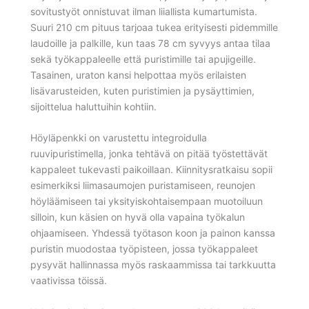
sovitustyöt onnistuvat ilman liiallista kumartumista.
Suuri 210 cm pituus tarjoaa tukea erityisesti pidemmille
laudoille ja palkille, kun taas 78 cm syvyys antaa tilaa
sekä työkappaleelle että puristimille tai apujigeille.
Tasainen, uraton kansi helpottaa myös erilaisten
lisävarusteiden, kuten puristimien ja pysäyttimien,
sijoittelua haluttuihin kohtiin.
Höyläpenkki on varustettu integroidulla
ruuvipuristimella, jonka tehtävä on pitää työstettävät
kappaleet tukevasti paikoillaan. Kiinnitysratkaisu sopii
esimerkiksi liimasaumojen puristamiseen, reunojen
höyläämiseen tai yksityiskohtaisempaan muotoiluun
silloin, kun käsien on hyvä olla vapaina työkalun
ohjaamiseen. Yhdessä työtason koon ja painon kanssa
puristin muodostaa työpisteen, jossa työkappaleet
pysyvät hallinnassa myös raskaammissa tai tarkkuutta
vaativissa töissä.