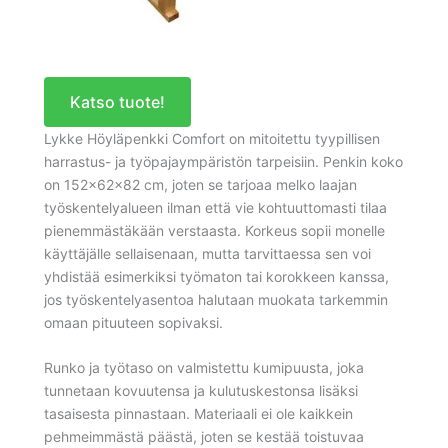
Katso tuote!
Lykke Höyläpenkki Comfort on mitoitettu tyypillisen
harrastus- ja työpajaympäristön tarpeisiin. Penkin koko
on 152×62×82 cm, joten se tarjoaa melko laajan
työskentelyalueen ilman että vie kohtuuttomasti tilaa
pienemmästäkään verstaasta. Korkeus sopii monelle
käyttäjälle sellaisenaan, mutta tarvittaessa sen voi
yhdistää esimerkiksi työmaton tai korokkeen kanssa,
jos työskentelyasentoa halutaan muokata tarkemmin
omaan pituuteen sopivaksi.
Runko ja työtaso on valmistettu kumipuusta, joka
tunnetaan kovuutensa ja kulutuskestonsa lisäksi
tasaisesta pinnastaan. Materiaali ei ole kaikkein
pehmeimmästä päästä, joten se kestää toistuvaa