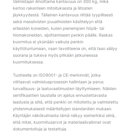
Valmistajan ilmoittama kantavuus on 300 kg, mikä
kertoo rakenteen mitoituksesta ja liitosten
jäykkyydestä. Tällainen kantavuus riittää tyypillisesti
sekä massiivisten puuaihioiden käsittelyyn että
erilaisten koneiden, kuten pienempien höylä- tai
hiomakoneiden, sijoittamiseen penkin päälle. Raskas
kuormitus ei yksinään vaikuta penkin
käyttötuntumaan, vaan tavoitteena on, että taso säilyy
suorana ja tukeva myös pitkään jatkuneessa
kuormituksessa.
Tuotteella on ISO9001- ja CE-merkinnät, jotka
viittaavat valmistusprosessin hallintaan ja perus
turvallisuus- ja laatuvaatimusten täyttymiseen. Näiden
sertifikaattien taustalla on ajatus ennustettavasta
laadusta ja siitä, että penkki on mitoitettu ja valmistettu
yhdenmukaisesti määriteltyjen standardien mukaan.
Käyttäjän näkökulmasta tämä näkyy esimerkiksi siinä,
että mitat, kuormitusarvot ja materiaalivalinnat ovat
dokumentoituja ja testattuja.