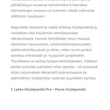
pitkäikäisyys nousevat tärkeimmiksi kriteereiksi.
Vaihtoehtojen runsaus voi kuitenkin tehdä valinnasta
yllättävän haastavan.
Alapuolella testasimme neljää erilaista höyläpenkkiä ja
vertaillaan niitä käytännön ominaisuuksien
näkökulmasta. Huomio kiinnitetään muun muassa
rakenteen tukevuuteen, työskentelymukavuuteen,
säätömahdollisuuksiin ja siihen, miten hyvin penkki
soveltuu erikokoisiin ja -tyyppisiin projekteihin.
Tavoitteena on auttaa lukijaa hahmottamaan, millainen
penkki palvelee parhaiten omia tarpeita – oli kyseessä
sitten satunnainen nikkarointi kotiverstaassa tai
säännöllinen työskentely vaativien puutöiden parissa.
1. Lykke Höyläpenkki Pro – Paras höyläpenkki