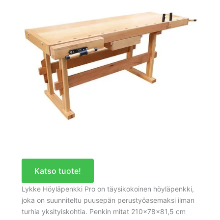
Katso tuote!
Lykke Höyläpenkki Pro on täysikokoinen höyläpenkki,
joka on suunniteltu puusepän perustyöasemaksi ilman
turhia yksityiskohtia. Penkin mitat 210×78×81,5 cm