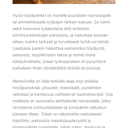
Hyvä höyläpenkki on monelle puutöiden harrastajalle
tai ammattilaiselle työpajan tärkein kaluste. Se toimii
sekä tukevana työalustana että erilaisten
kiinnitysratkaisujen perustana, ja vaikuttaa suoraan
siihen, kuinka tarkasti ja turvallisesti työtä voi tehdä.
Laadukas penkki helpottaa esimerkiksi höyläystä,
sahausta, tappiliitosten tekoa ja monia muita
käsityövaiheita, joissa työkappaleen on pysyttävä
paikallaan ilman ylimääräistä tärinää tai joustoa.
Markkinoilla on tällä hetkellä laaja kirjo erilaisia
höyläpenkkejä: pituudet, materiaalit, puristinten
ratkaisut ja kantavuus vaihtelevat huomattavasti. Osa
malleista on suunnattu aloitteleville harrastajille, jotka
tarvitsevat kohtuuhintaisen ja kompaktin ratkaisun
pieneen tilaan. Toiset on rakennettu raskaaseen
käyttöön, paksuista massiivipuulevyistä ja
monipuolisilla puristimilla, jolloin paino, jäykkyys ja