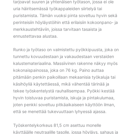
tarjoavat suuren ja yhtenäisen työtason, jossa ei ole
uria häiritsemässä työkappaleiden siirtelyä tai
puristamista. Tämän vuoksi pinta soveltuu hyvin sekä
perinteisiin höyläystöihin että erilaisiin kokoonpano- ja
merkkaustehtäviin, joissa tarvitaan tasaista ja
ennustettavaa alustaa.
Runko ja työtaso on valmistettu pyökkipuusta, joka on
tunnettu kovuudestaan ja vakaudestaan verstaiden
kalustemateriaalina. Massiivinen rakenne näkyy myös
kokonaispainossa, joka on 76 kg. Paino auttaa
pitämään penkin paikoillaan mekaanisia työkaluja tai
käsihöyliä käytettäessä, mikä vähentää tärinää ja
tekee työskentelystä rauhallisempaa. Pyökki kestää
hyvin toistuvaa puristamista, iskuja ja pintakulumaa,
joten penkki soveltuu pitkäaikaiseen käyttöön ilman,
että se menettää tukevuuttaan lyhyessä ajassa.
Työskentelykorkeus 81,5 cm asettuu monelle
käyttäjälle neutraalille tasolle, jossa höyläys, sahaus ja