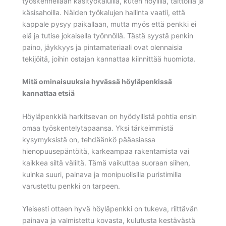
työskennellään käsityökaluilla, kuten höylillä, talttoilla ja
käsisahoilla. Näiden työkalujen hallinta vaatii, että
kappale pysyy paikallaan, mutta myös että penkki ei
elä ja tutise jokaisella työnnöllä. Tästä syystä penkin
paino, jäykkyys ja pintamateriaali ovat olennaisia
tekijöitä, joihin ostajan kannattaa kiinnittää huomiota.
Mitä ominaisuuksia hyvässä höyläpenkissä
kannattaa etsiä
Höyläpenkkiä harkitsevan on hyödyllistä pohtia ensin
omaa työskentelytapaansa. Yksi tärkeimmistä
kysymyksistä on, tehdäänkö pääasiassa
hienopuusepäntöitä, karkeampaa rakentamista vai
kaikkea siltä väliltä. Tämä vaikuttaa suoraan siihen,
kuinka suuri, painava ja monipuolisilla puristimilla
varustettu penkki on tarpeen.
Yleisesti ottaen hyvä höyläpenkki on tukeva, riittävän
painava ja valmistettu kovasta, kulutusta kestävästä