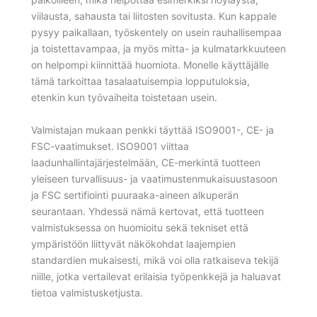
viilausta, sahausta tai liitosten sovitusta. Kun kappale
pysyy paikallaan, työskentely on usein rauhallisempaa
ja toistettavampaa, ja myös mitta- ja kulmatarkkuuteen
on helpompi kiinnittää huomiota. Monelle käyttäjälle
tämä tarkoittaa tasalaatuisempia lopputuloksia,
etenkin kun työvaiheita toistetaan usein.
Valmistajan mukaan penkki täyttää ISO9001-, CE- ja
FSC-vaatimukset. ISO9001 viittaa
laadunhallintajärjestelmään, CE-merkintä tuotteen
yleiseen turvallisuus- ja vaatimustenmukaisuustasoon
ja FSC sertifiointi puuraaka-aineen alkuperän
seurantaan. Yhdessä nämä kertovat, että tuotteen
valmistuksessa on huomioitu sekä tekniset että
ympäristöön liittyvät näkökohdat laajempien
standardien mukaisesti, mikä voi olla ratkaiseva tekijä
niille, jotka vertailevat erilaisia työpenkkejä ja haluavat
tietoa valmistusketjusta.