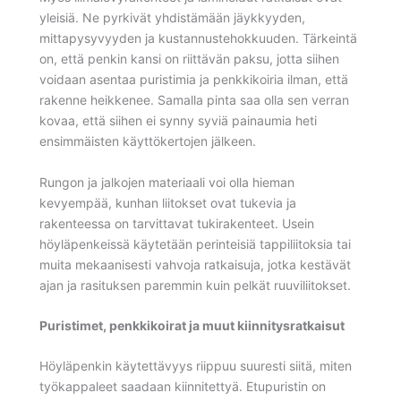
yleisiä. Ne pyrkivät yhdistämään jäykkyyden,
mittapysyvyyden ja kustannustehokkuuden. Tärkeintä
on, että penkin kansi on riittävän paksu, jotta siihen
voidaan asentaa puristimia ja penkkikoiria ilman, että
rakenne heikkenee. Samalla pinta saa olla sen verran
kovaa, että siihen ei synny syviä painaumia heti
ensimmäisten käyttökertojen jälkeen.
Rungon ja jalkojen materiaali voi olla hieman
kevyempää, kunhan liitokset ovat tukevia ja
rakenteessa on tarvittavat tukirakenteet. Usein
höyläpenkeissä käytetään perinteisiä tappiliitoksia tai
muita mekaanisesti vahvoja ratkaisuja, jotka kestävät
ajan ja rasituksen paremmin kuin pelkät ruuviliitokset.
Puristimet, penkkikoirat ja muut kiinnitysratkaisut
Höyläpenkin käytettävyys riippuu suuresti siitä, miten
työkappaleet saadaan kiinnitettyä. Etupuristin on