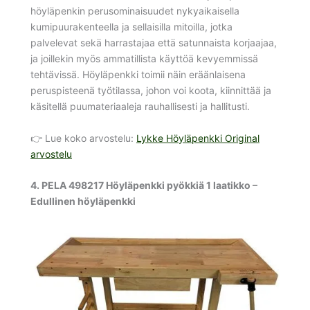
höyläpenkin perusominaisuudet nykyaikaisella
kumipuurakenteella ja sellaisilla mitoilla, jotka
palvelevat sekä harrastajaa että satunnaista korjaajaa,
ja joillekin myös ammatillista käyttöä kevyemmissä
tehtävissä. Höyläpenkki toimii näin eräänlaisena
peruspisteenä työtilassa, johon voi koota, kiinnittää ja
käsitellä puumateriaaleja rauhallisesti ja hallitusti.
👉 Lue koko arvostelu:
Lykke Höyläpenkki Original
arvostelu
4. PELA 498217 Höyläpenkki pyökkiä 1 laatikko –
Edullinen höyläpenkki