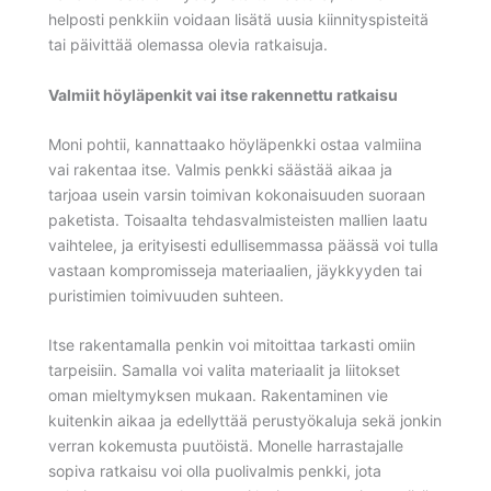
helposti penkkiin voidaan lisätä uusia kiinnityspisteitä
tai päivittää olemassa olevia ratkaisuja.
Valmiit höyläpenkit vai itse rakennettu ratkaisu
Moni pohtii, kannattaako höyläpenkki ostaa valmiina
vai rakentaa itse. Valmis penkki säästää aikaa ja
tarjoaa usein varsin toimivan kokonaisuuden suoraan
paketista. Toisaalta tehdasvalmisteisten mallien laatu
vaihtelee, ja erityisesti edullisemmassa päässä voi tulla
vastaan kompromisseja materiaalien, jäykkyyden tai
puristimien toimivuuden suhteen.
Itse rakentamalla penkin voi mitoittaa tarkasti omiin
tarpeisiin. Samalla voi valita materiaalit ja liitokset
oman mieltymyksen mukaan. Rakentaminen vie
kuitenkin aikaa ja edellyttää perustyökaluja sekä jonkin
verran kokemusta puutöistä. Monelle harrastajalle
sopiva ratkaisu voi olla puolivalmis penkki, jota