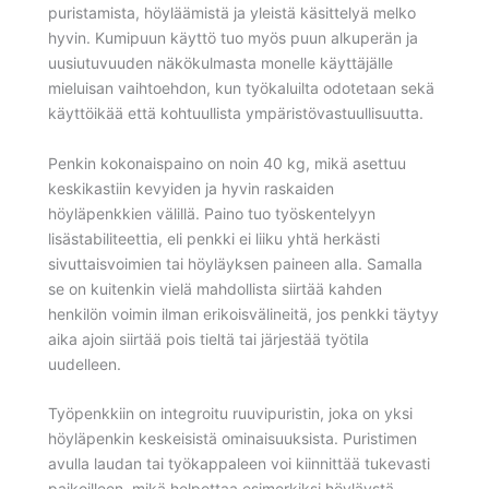
puristamista, höyläämistä ja yleistä käsittelyä melko
hyvin. Kumipuun käyttö tuo myös puun alkuperän ja
uusiutuvuuden näkökulmasta monelle käyttäjälle
mieluisan vaihtoehdon, kun työkaluilta odotetaan sekä
käyttöikää että kohtuullista ympäristövastuullisuutta.
Penkin kokonaispaino on noin 40 kg, mikä asettuu
keskikastiin kevyiden ja hyvin raskaiden
höyläpenkkien välillä. Paino tuo työskentelyyn
lisästabiliteettia, eli penkki ei liiku yhtä herkästi
sivuttaisvoimien tai höyläyksen paineen alla. Samalla
se on kuitenkin vielä mahdollista siirtää kahden
henkilön voimin ilman erikoisvälineitä, jos penkki täytyy
aika ajoin siirtää pois tieltä tai järjestää työtila
uudelleen.
Työpenkkiin on integroitu ruuvipuristin, joka on yksi
höyläpenkin keskeisistä ominaisuuksista. Puristimen
avulla laudan tai työkappaleen voi kiinnittää tukevasti
paikoilleen, mikä helpottaa esimerkiksi höyläystä,