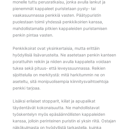
monelle tuttu perusratkaisu, jonka avulla lankut ja
pienemmät kappaleet puristetaan pysty- tai
vaakasuunnassa penkkiä vasten. Päätypuristin
puolestaan toimii yhdessä penkkikoirien kanssa,
mahdollistamalla pitkien kappaleiden puristamisen
penkin pintaa vasten.
Penkkikoirat ovat yksinkertaisia, mutta erittäin
hyödyllisiä lisävarusteita. Ne asetetaan penkin kanteen
porattuihin reikiin ja niiden avulla kappaleita voidaan
tukea sekä pituus- että leveyssuunnassa. Reikien
sijoittelulla on merkitystä: mitä harkitummin ne on
aseteltu, sitä monipuolisempia kiinnitysvaihtoehtoja
penkki tarjoaa.
Lisäksi erilaiset stopparit, kiilat ja apupalikat
täydentävät kokonaisuutta. Ne mahdollistavat
työskentelyn myös epäsäännöllisten kappaleiden
kanssa, jolloin perinteinen puristin ei yksin riitä. Ostajan
näkökulmasta on hyödyllistä tarkastella, kuinka