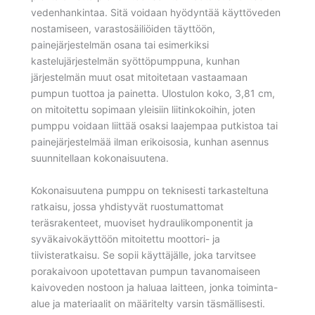
vedenhankintaa. Sitä voidaan hyödyntää käyttöveden
nostamiseen, varastosäiliöiden täyttöön,
painejärjestelmän osana tai esimerkiksi
kastelujärjestelmän syöttöpumppuna, kunhan
järjestelmän muut osat mitoitetaan vastaamaan
pumpun tuottoa ja painetta. Ulostulon koko, 3,81 cm,
on mitoitettu sopimaan yleisiin liitinkokoihin, joten
pumppu voidaan liittää osaksi laajempaa putkistoa tai
painejärjestelmää ilman erikoisosia, kunhan asennus
suunnitellaan kokonaisuutena.
Kokonaisuutena pumppu on teknisesti tarkasteltuna
ratkaisu, jossa yhdistyvät ruostumattomat
teräsrakenteet, muoviset hydraulikomponentit ja
syväkaivokäyttöön mitoitettu moottori- ja
tiivisteratkaisu. Se sopii käyttäjälle, joka tarvitsee
porakaivoon upotettavan pumpun tavanomaiseen
kaivoveden nostoon ja haluaa laitteen, jonka toiminta-
alue ja materiaalit on määritelty varsin täsmällisesti.