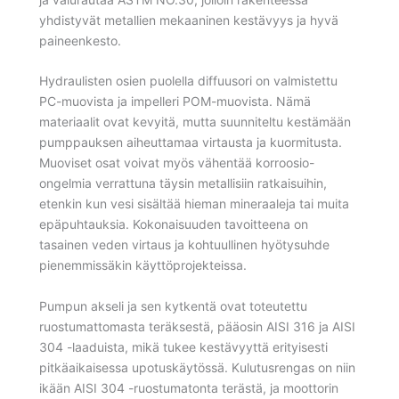
yhdistyvät metallien mekaaninen kestävyys ja hyvä
paineenkesto.
Hydraulisten osien puolella diffuusori on valmistettu
PC-muovista ja impelleri POM-muovista. Nämä
materiaalit ovat kevyitä, mutta suunniteltu kestämään
pumppauksen aiheuttamaa virtausta ja kuormitusta.
Muoviset osat voivat myös vähentää korroosio-
ongelmia verrattuna täysin metallisiin ratkaisuihin,
etenkin kun vesi sisältää hieman mineraaleja tai muita
epäpuhtauksia. Kokonaisuuden tavoitteena on
tasainen veden virtaus ja kohtuullinen hyötysuhde
pienemmissäkin käyttöprojekteissa.
Pumpun akseli ja sen kytkentä ovat toteutettu
ruostumattomasta teräksestä, pääosin AISI 316 ja AISI
304 -laaduista, mikä tukee kestävyyttä erityisesti
pitkäaikaisessa upotuskäytössä. Kulutusrengas on niin
ikään AISI 304 -ruostumatonta terästä, ja moottorin