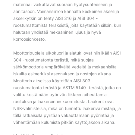
materiaali vaikuttavat suoraan hyötysuhteeseen ja
äänitasoon. Voimansiirron kannalta keskeinen akseli ja
akselikytkin on tehty AISI 316 ja AISI 304 -
ruostumattomista teräksistä, joita käytetään silloin, kun
halutaan yhdistää mekaaninen lujuus ja hyvä
korroosionkesto.
Moottoripuolella ulkokuori ja alatuki ovat niin ikään AISI
304 -ruostumatonta terästä, mikä suojaa
sähkömoottoria ympäröivältä vedeltä ja mekaanisilta
iskuilta esimerkiksi asennuksen ja nostojen aikana.
Moottorin akselissa käytetään AISI 303 -
ruostumatonta terästä ja ASTM 5140 -terästä, jotka on
valittu kestämään pyörivän liikkeen aiheuttamia
rasituksia ja laakeroinnin kuormitusta. Laakerit ovat
NSK-valmisteisia, mikä on tunnettu laakerivalmistaja, ja
tällä ratkaisulla pyritään vakauttamaan pyörintää ja
vähentämään kulumista pitkän käyttöjakson aikana.