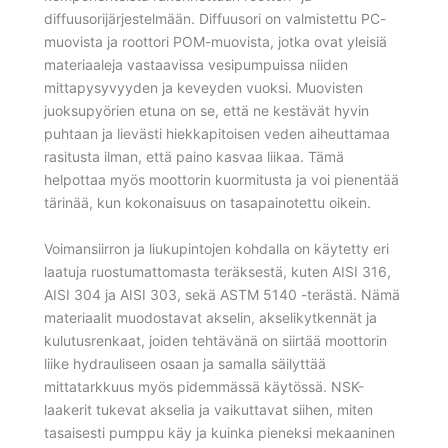
diffuusorijärjestelmään. Diffuusori on valmistettu PC-
muovista ja roottori POM-muovista, jotka ovat yleisiä
materiaaleja vastaavissa vesipumpuissa niiden
mittapysyvyyden ja keveyden vuoksi. Muovisten
juoksupyörien etuna on se, että ne kestävät hyvin
puhtaan ja lievästi hiekkapitoisen veden aiheuttamaa
rasitusta ilman, että paino kasvaa liikaa. Tämä
helpottaa myös moottorin kuormitusta ja voi pienentää
tärinää, kun kokonaisuus on tasapainotettu oikein.
Voimansiirron ja liukupintojen kohdalla on käytetty eri
laatuja ruostumattomasta teräksestä, kuten AISI 316,
AISI 304 ja AISI 303, sekä ASTM 5140 -terästä. Nämä
materiaalit muodostavat akselin, akselikytkennät ja
kulutusrenkaat, joiden tehtävänä on siirtää moottorin
liike hydrauliseen osaan ja samalla säilyttää
mittatarkkuus myös pidemmässä käytössä. NSK-
laakerit tukevat akselia ja vaikuttavat siihen, miten
tasaisesti pumppu käy ja kuinka pieneksi mekaaninen