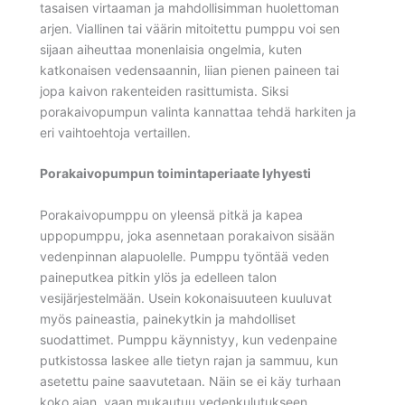
tasaisen virtaaman ja mahdollisimman huolettoman
arjen. Viallinen tai väärin mitoitettu pumppu voi sen
sijaan aiheuttaa monenlaisia ongelmia, kuten
katkonaisen vedensaannin, liian pienen paineen tai
jopa kaivon rakenteiden rasittumista. Siksi
porakaivopumpun valinta kannattaa tehdä harkiten ja
eri vaihtoehtoja vertaillen.
Porakaivopumpun toimintaperiaate lyhyesti
Porakaivopumppu on yleensä pitkä ja kapea
uppopumppu, joka asennetaan porakaivon sisään
vedenpinnan alapuolelle. Pumppu työntää veden
paineputkea pitkin ylös ja edelleen talon
vesijärjestelmään. Usein kokonaisuuteen kuuluvat
myös paineastia, painekytkin ja mahdolliset
suodattimet. Pumppu käynnistyy, kun vedenpaine
putkistossa laskee alle tietyn rajan ja sammuu, kun
asetettu paine saavutetaan. Näin se ei käy turhaan
koko ajan, vaan mukautuu vedenkulutukseen.