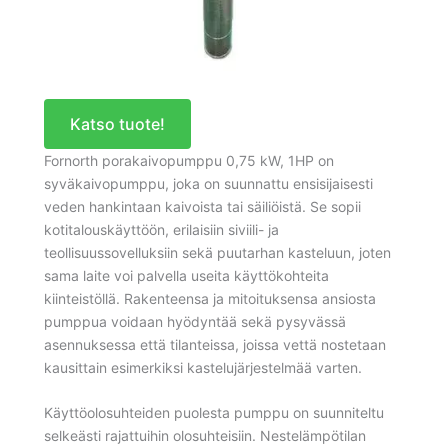
Katso tuote!
Fornorth porakaivopumppu 0,75 kW, 1HP on
syväkaivopumppu, joka on suunnattu ensisijaisesti
veden hankintaan kaivoista tai säiliöistä. Se sopii
kotitalouskäyttöön, erilaisiin siviili- ja
teollisuussovelluksiin sekä puutarhan kasteluun, joten
sama laite voi palvella useita käyttökohteita
kiinteistöllä. Rakenteensa ja mitoituksensa ansiosta
pumppua voidaan hyödyntää sekä pysyvässä
asennuksessa että tilanteissa, joissa vettä nostetaan
kausittain esimerkiksi kastelujärjestelmää varten.
Käyttöolosuhteiden puolesta pumppu on suunniteltu
selkeästi rajattuihin olosuhteisiin. Nestelämpötilan