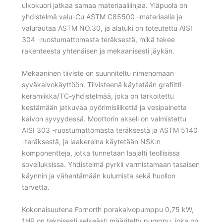
ulkokuori jatkaa samaa materiaalilinjaa. Yläpuola on
yhdistelmä valu-Cu ASTM C85500 -materiaalia ja
valurautaa ASTM NO.30, ja alatuki on toteutettu AISI
304 -ruostumattomasta teräksestä, mikä tekee
rakenteesta yhtenäisen ja mekaanisesti jäykän.
Mekaaninen tiiviste on suunniteltu nimenomaan
syväkaivokäyttöön. Tiivisteenä käytetään grafiitti-
keramiikka/TC-yhdistelmää, joka on tarkoitettu
kestämään jatkuvaa pyörimisliikettä ja vesipainetta
kaivon syvyydessä. Moottorin akseli on valmistettu
AISI 303 -ruostumattomasta teräksestä ja ASTM 5140
-teräksestä, ja laakereina käytetään NSK:n
komponentteja, jotka tunnetaan laajalti teollisissa
sovelluksissa. Yhdistelmä pyrkii varmistamaan tasaisen
käynnin ja vähentämään kulumista sekä huollon
tarvetta.
Kokonaisuutena Fornorth porakaivopumppu 0,75 kW,
1HP on teknisesti selkeästi määritelty pumppu, joka on