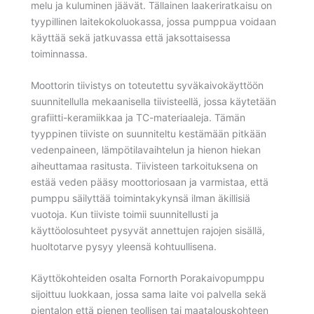
melu ja kuluminen jäävät. Tällainen laakeriratkaisu on
tyypillinen laitekokoluokassa, jossa pumppua voidaan
käyttää sekä jatkuvassa että jaksottaisessa
toiminnassa.
Moottorin tiivistys on toteutettu syväkaivokäyttöön
suunnitellulla mekaanisella tiivisteellä, jossa käytetään
grafiitti-keramiikkaa ja TC-materiaaleja. Tämän
tyyppinen tiiviste on suunniteltu kestämään pitkään
vedenpaineen, lämpötilavaihtelun ja hienon hiekan
aiheuttamaa rasitusta. Tiivisteen tarkoituksena on
estää veden pääsy moottoriosaan ja varmistaa, että
pumppu säilyttää toimintakykynsä ilman äkillisiä
vuotoja. Kun tiiviste toimii suunnitellusti ja
käyttöolosuhteet pysyvät annettujen rajojen sisällä,
huoltotarve pysyy yleensä kohtuullisena.
Käyttökohteiden osalta Fornorth Porakaivopumppu
sijoittuu luokkaan, jossa sama laite voi palvella sekä
pientalon että pienen teollisen tai maatalouskohteen