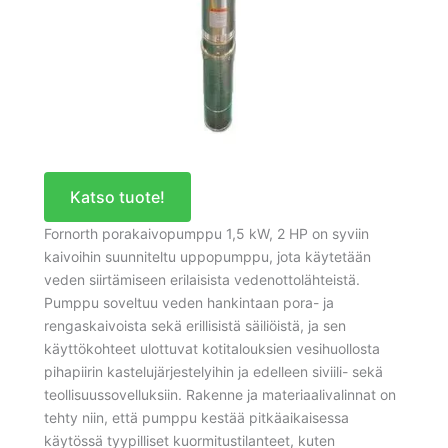
Katso tuote!
Fornorth porakaivopumppu 1,5 kW, 2 HP on syviin
kaivoihin suunniteltu uppopumppu, jota käytetään
veden siirtämiseen erilaisista vedenottolähteistä.
Pumppu soveltuu veden hankintaan pora- ja
rengaskaivoista sekä erillisistä säiliöistä, ja sen
käyttökohteet ulottuvat kotitalouksien vesihuollosta
pihapiirin kastelujärjestelyihin ja edelleen siviili- sekä
teollisuussovelluksiin. Rakenne ja materiaalivalinnat on
tehty niin, että pumppu kestää pitkäaikaisessa
käytössä tyypilliset kuormitustilanteet, kuten