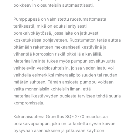
poikkeaviin olosuhteisiin automaattisesti.
Pumppupesä on valmistettu ruostumattomasta
teräksestä, mikä on eduksi erityisesti
porakaivokäytössä, jossa laite on jatkuvasti
kosketuksissa pohjaveteen. Ruostumaton teräs auttaa
pitämään rakenteen mekaanisesti kestävänä ja
vähentää korroosion riskiä pitkällä aikavälillä.
Materiaalivalinta tukee myös pumpun soveltuvuutta
vaihteleviin vesiolosuhteisiin, joissa veden laatu voi
vaihdella esimerkiksi mineraalipitoisuuden tai raudan
määrän suhteen. Tämän ansiosta pumppu voidaan
valita monenlaisiin kohteisiin ilman, että
materiaalikestävyyden puolesta tarvitsee tehdä suuria
kompromisseja.
Kokonaisuutena Grundfos SQE 2-70 muodostaa
porakaivopumpun, joka on tarkoitettu syvän kaivon
pysyvään asennukseen ja jatkuvaan käyttöön