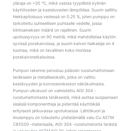
yläraja on +35 °C, mikä vastaa tyypillistä kylmän
käyttöveden ja kasteluveden lämpötilaa. Suurin sallittu
hiekkapitoisuus vedessä on 0,25 %, joten pumppu on
tarkoitettu suhteellisen puhtaalle vedelle, jossa
kiintoaineksen määrä on rajallinen. Suurin
upotussyvyys on 90 metriä, mikä mahdollistaa käytön
syvissä porakaivoissa, ja suurin kaivon halkaisija on 4
tuumaa, mikä on tavallinen koko monissa
porakaivoratkaisuissa.
Pumpun rakenne perustuu pääosin ruostumattomaan
teräkseen ja metalliseoksiin, jotka on valittu
kestävyyden ja korroosionkeston näkökulmasta.
Pumpun ulkokuori on valmistettu AISI 304 -
ruostumattomasta teräksestä, mikä auttaa suojaamaan
sisäisiä komponentteja ja pidentää käyttöikää
erityisesti jatkuvassa upotuksessa. Lähtökuori ja
imulamppu on toteutettu yhdistämällä valu-Cu ASTM
C85500 -materiaalia, AISI 304 -ruostumatonta terästä
ja valurautaa ASTM NO.30, jolloin rakenteessa