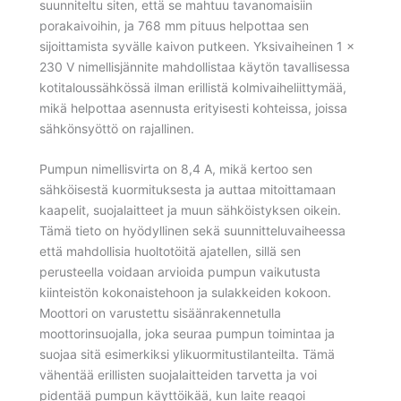
suunniteltu siten, että se mahtuu tavanomaisiin
porakaivoihin, ja 768 mm pituus helpottaa sen
sijoittamista syvälle kaivon putkeen. Yksivaiheinen 1 x
230 V nimellisjännite mahdollistaa käytön tavallisessa
kotitaloussähkössä ilman erillistä kolmivaiheliittymää,
mikä helpottaa asennusta erityisesti kohteissa, joissa
sähkönsyöttö on rajallinen.
Pumpun nimellisvirta on 8,4 A, mikä kertoo sen
sähköisestä kuormituksesta ja auttaa mitoittamaan
kaapelit, suojalaitteet ja muun sähköistyksen oikein.
Tämä tieto on hyödyllinen sekä suunnitteluvaiheessa
että mahdollisia huoltotöitä ajatellen, sillä sen
perusteella voidaan arvioida pumpun vaikutusta
kiinteistön kokonaistehoon ja sulakkeiden kokoon.
Moottori on varustettu sisäänrakennetulla
moottorinsuojalla, joka seuraa pumpun toimintaa ja
suojaa sitä esimerkiksi ylikuormitustilanteilta. Tämä
vähentää erillisten suojalaitteiden tarvetta ja voi
pidentää pumpun käyttöikää, kun laite reagoi