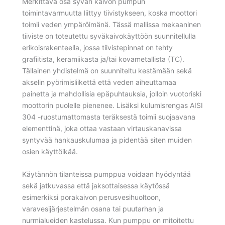
Merkittävä osa syvän kaivon pumpun
toimintavarmuutta liittyy tiivistykseen, koska moottori
toimii veden ympäröimänä. Tässä mallissa mekaaninen
tiiviste on toteutettu syväkaivokäyttöön suunnitellulla
erikoisrakenteella, jossa tiivistepinnat on tehty
grafiitista, keramiikasta ja/tai kovametallista (TC).
Tällainen yhdistelmä on suunniteltu kestämään sekä
akselin pyörimisliikettä että veden aiheuttamaa
painetta ja mahdollisia epäpuhtauksia, jolloin vuotoriski
moottorin puolelle pienenee. Lisäksi kulumisrengas AISI
304 -ruostumattomasta teräksestä toimii suojaavana
elementtinä, joka ottaa vastaan virtauskanavissa
syntyvää hankauskulumaa ja pidentää siten muiden
osien käyttöikää.
Käytännön tilanteissa pumppua voidaan hyödyntää
sekä jatkuvassa että jaksottaisessa käytössä
esimerkiksi porakaivon perusvesihuoltoon,
varavesijärjestelmän osana tai puutarhan ja
nurmialueiden kastelussa. Kun pumppu on mitoitettu