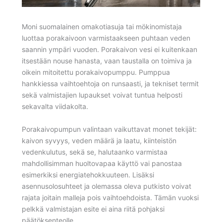
Moni suomalainen omakotiasuja tai mökinomistaja
luottaa porakaivoon varmistaakseen puhtaan veden
saannin ympäri vuoden. Porakaivon vesi ei kuitenkaan
itsestään nouse hanasta, vaan taustalla on toimiva ja
oikein mitoitettu porakaivopumppu. Pumppua
hankkiessa vaihtoehtoja on runsaasti, ja tekniset termit
sekä valmistajien lupaukset voivat tuntua helposti
sekavalta viidakolta.
Porakaivopumpun valintaan vaikuttavat monet tekijät:
kaivon syvyys, veden määrä ja laatu, kiinteistön
vedenkulutus, sekä se, halutaanko varmistaa
mahdollisimman huoltovapaa käyttö vai panostaa
esimerkiksi energiatehokkuuteen. Lisäksi
asennusolosuhteet ja olemassa oleva putkisto voivat
rajata joitain malleja pois vaihtoehdoista. Tämän vuoksi
pelkkä valmistajan esite ei aina riitä pohjaksi
päätöksenteolle.