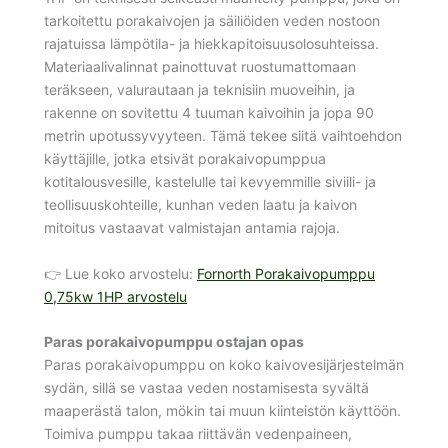
tarkoitettu porakaivojen ja säiliöiden veden nostoon
rajatuissa lämpötila- ja hiekkapitoisuusolosuhteissa.
Materiaalivalinnat painottuvat ruostumattomaan
teräkseen, valurautaan ja teknisiin muoveihin, ja
rakenne on sovitettu 4 tuuman kaivoihin ja jopa 90
metrin upotussyvyyteen. Tämä tekee siitä vaihtoehdon
käyttäjille, jotka etsivät porakaivopumppua
kotitalousvesille, kastelulle tai kevyemmille siviili- ja
teollisuuskohteille, kunhan veden laatu ja kaivon
mitoitus vastaavat valmistajan antamia rajoja.
👉 Lue koko arvostelu:
Fornorth Porakaivopumppu
0,75kw 1HP arvostelu
Paras porakaivopumppu ostajan opas
Paras porakaivopumppu on koko kaivovesijärjestelmän
sydän, sillä se vastaa veden nostamisesta syvältä
maaperästä talon, mökin tai muun kiinteistön käyttöön.
Toimiva pumppu takaa riittävän vedenpaineen,