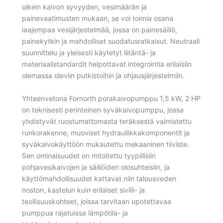
oikein kaivon syvyyden, vesimäärän ja
painevaatimusten mukaan, se voi toimia osana
laajempaa vesijärjestelmää, jossa on painesäiliö,
painekytkin ja mahdolliset suodatusratkaisut. Neutraali
suunnittelu ja yleisesti käytetyt liitäntä- ja
materiaalistandardit helpottavat integrointia erilaisiin
olemassa oleviin putkistoihin ja ohjausjärjestelmiin.
Yhteenvetona Fornorth porakaivopumppu 1,5 kW, 2 HP
on teknisesti perinteinen syväkaivopumppu, jossa
yhdistyvät ruostumattomasta teräksestä valmistettu
runkorakenne, muoviset hydrauliikkakomponentit ja
syväkaivokäyttöön mukautettu mekaaninen tiiviste.
Sen ominaisuudet on mitoitettu tyypillisiin
pohjavesikaivojen ja säiliöiden olosuhteisiin, ja
käyttömahdollisuudet kattavat niin talousveden
noston, kastelun kuin erilaiset siviili- ja
teollisuuskohteet, joissa tarvitaan upotettavaa
pumppua rajatuissa lämpötila- ja