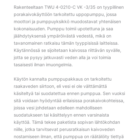
Rakenteeltaan TWU 4-0210-C VK -3/35 on tyypillinen
porakaivokäyttöön tarkoitettu uppopumppu, jossa
moottori ja pumppuyksikkö muodostavat yhtenäisen
kokonaisuuden. Pumppu toimii upotettuna ja saa
jäähdytyksensä ympäröivästä vedestä, mikä on
tavanomainen ratkaisu tämän tyyppisissä laitteissa.
Käytännössä se sijoitetaan kaivossa riittävän syvälle,
jotta se pysyy jatkuvasti veden alla ja voi toimia
tasaisesti ilman imuongelmia.
Käytön kannalta pumppupakkaus on tarkoitettu
raakaveden siirtoon, eli vesi ei ole välttämättä
käsiteltyä tai suodatettua ennen pumppua. Sen vuoksi
sitä voidaan hyödyntää erilaisissa porakaivokohteissa,
joissa vesi johdetaan edelleen mahdolliseen
suodatukseen tai käsittelyyn ennen varsinaista
käyttöä. Tämä tekee paketista sopivan lähtökohdan
niille, jotka tarvitsevat perusratkaisun kaivoveden
nostamiseen ilman, että pumppua on räätälöity tiettyä