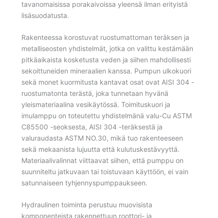
tavanomaisissa porakaivoissa yleensä ilman erityistä
lisäsuodatusta.
Rakenteessa korostuvat ruostumattoman teräksen ja
metalliseosten yhdistelmät, jotka on valittu kestämään
pitkäaikaista kosketusta veden ja siihen mahdollisesti
sekoittuneiden mineraalien kanssa. Pumpun ulkokuori
sekä monet kuormitusta kantavat osat ovat AISI 304 -
ruostumatonta terästä, joka tunnetaan hyvänä
yleismateriaalina vesikäytössä. Toimituskuori ja
imulamppu on toteutettu yhdistelmänä valu-Cu ASTM
C85500 -seoksesta, AISI 304 -teräksestä ja
valuraudasta ASTM NO.30, mikä tuo rakenteeseen
sekä mekaanista lujuutta että kulutuskestävyyttä.
Materiaalivalinnat viittaavat siihen, että pumppu on
suunniteltu jatkuvaan tai toistuvaan käyttöön, ei vain
satunnaiseen tyhjennyspumppaukseen.
Hydraulinen toiminta perustuu muovisista
komponenteista rakennettuun roottori- ja