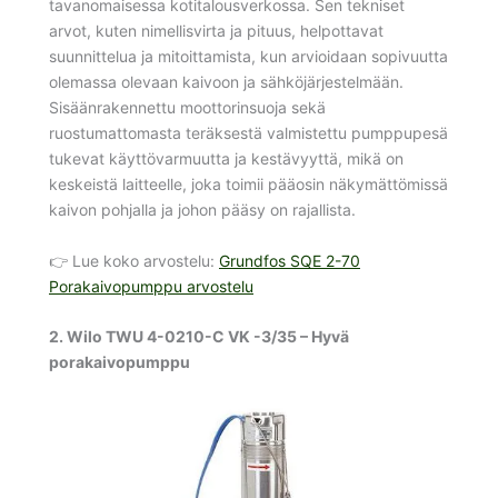
tavanomaisessa kotitalousverkossa. Sen tekniset
arvot, kuten nimellisvirta ja pituus, helpottavat
suunnittelua ja mitoittamista, kun arvioidaan sopivuutta
olemassa olevaan kaivoon ja sähköjärjestelmään.
Sisäänrakennettu moottorinsuoja sekä
ruostumattomasta teräksestä valmistettu pumppupesä
tukevat käyttövarmuutta ja kestävyyttä, mikä on
keskeistä laitteelle, joka toimii pääosin näkymättömissä
kaivon pohjalla ja johon pääsy on rajallista.
👉 Lue koko arvostelu:
Grundfos SQE 2-70
Porakaivopumppu arvostelu
2. Wilo TWU 4-0210-C VK -3/35 – Hyvä
porakaivopumppu