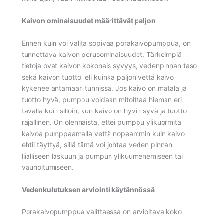
Kaivon ominaisuudet määrittävät paljon
Ennen kuin voi valita sopivaa porakaivopumppua, on
tunnettava kaivon perusominaisuudet. Tärkeimpiä
tietoja ovat kaivon kokonais syvyys, vedenpinnan taso
sekä kaivon tuotto, eli kuinka paljon vettä kaivo
kykenee antamaan tunnissa. Jos kaivo on matala ja
tuotto hyvä, pumppu voidaan mitoittaa hieman eri
tavalla kuin silloin, kun kaivo on hyvin syvä ja tuotto
rajallinen. On olennaista, ettei pumppu ylikuormita
kaivoa pumppaamalla vettä nopeammin kuin kaivo
ehtii täyttyä, sillä tämä voi johtaa veden pinnan
liialliseen laskuun ja pumpun ylikuumenemiseen tai
vaurioitumiseen.
Vedenkulutuksen arviointi käytännössä
Porakaivopumppua valittaessa on arvioitava koko