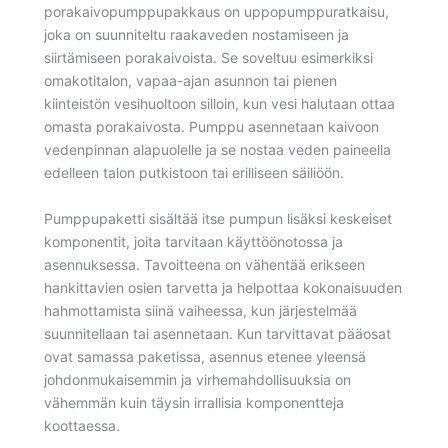
porakaivopumppupakkaus on uppopumppuratkaisu,
joka on suunniteltu raakaveden nostamiseen ja
siirtämiseen porakaivoista. Se soveltuu esimerkiksi
omakotitalon, vapaa-ajan asunnon tai pienen
kiinteistön vesihuoltoon silloin, kun vesi halutaan ottaa
omasta porakaivosta. Pumppu asennetaan kaivoon
vedenpinnan alapuolelle ja se nostaa veden paineella
edelleen talon putkistoon tai erilliseen säiliöön.
Pumppupaketti sisältää itse pumpun lisäksi keskeiset
komponentit, joita tarvitaan käyttöönotossa ja
asennuksessa. Tavoitteena on vähentää erikseen
hankittavien osien tarvetta ja helpottaa kokonaisuuden
hahmottamista siinä vaiheessa, kun järjestelmää
suunnitellaan tai asennetaan. Kun tarvittavat pääosat
ovat samassa paketissa, asennus etenee yleensä
johdonmukaisemmin ja virhemahdollisuuksia on
vähemmän kuin täysin irrallisia komponentteja
koottaessa.