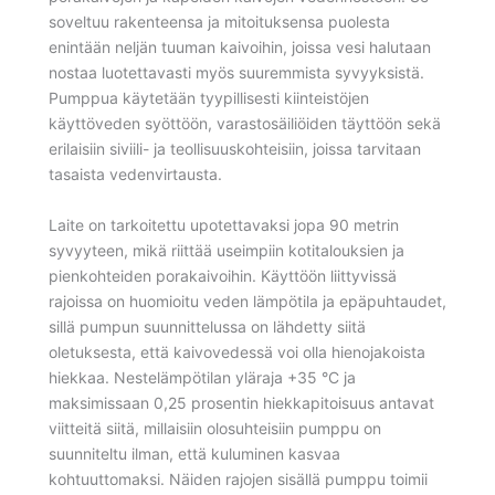
soveltuu rakenteensa ja mitoituksensa puolesta
enintään neljän tuuman kaivoihin, joissa vesi halutaan
nostaa luotettavasti myös suuremmista syvyyksistä.
Pumppua käytetään tyypillisesti kiinteistöjen
käyttöveden syöttöön, varastosäiliöiden täyttöön sekä
erilaisiin siviili- ja teollisuuskohteisiin, joissa tarvitaan
tasaista vedenvirtausta.
Laite on tarkoitettu upotettavaksi jopa 90 metrin
syvyyteen, mikä riittää useimpiin kotitalouksien ja
pienkohteiden porakaivoihin. Käyttöön liittyvissä
rajoissa on huomioitu veden lämpötila ja epäpuhtaudet,
sillä pumpun suunnittelussa on lähdetty siitä
oletuksesta, että kaivovedessä voi olla hienojakoista
hiekkaa. Nestelämpötilan yläraja +35 °C ja
maksimissaan 0,25 prosentin hiekkapitoisuus antavat
viitteitä siitä, millaisiin olosuhteisiin pumppu on
suunniteltu ilman, että kuluminen kasvaa
kohtuuttomaksi. Näiden rajojen sisällä pumppu toimii