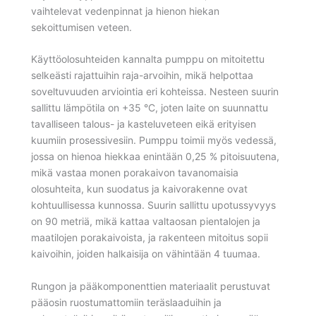
vaihtelevat vedenpinnat ja hienon hiekan
sekoittumisen veteen.
Käyttöolosuhteiden kannalta pumppu on mitoitettu
selkeästi rajattuihin raja-arvoihin, mikä helpottaa
soveltuvuuden arviointia eri kohteissa. Nesteen suurin
sallittu lämpötila on +35 °C, joten laite on suunnattu
tavalliseen talous- ja kasteluveteen eikä erityisen
kuumiin prosessivesiin. Pumppu toimii myös vedessä,
jossa on hienoa hiekkaa enintään 0,25 % pitoisuutena,
mikä vastaa monen porakaivon tavanomaisia
olosuhteita, kun suodatus ja kaivorakenne ovat
kohtuullisessa kunnossa. Suurin sallittu upotussyvyys
on 90 metriä, mikä kattaa valtaosan pientalojen ja
maatilojen porakaivoista, ja rakenteen mitoitus sopii
kaivoihin, joiden halkaisija on vähintään 4 tuumaa.
Rungon ja pääkomponenttien materiaalit perustuvat
pääosin ruostumattomiin teräslaaduihin ja