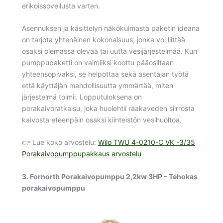
erikoissovellusta varten.
Asennuksen ja käsittelyn näkökulmasta paketin ideana
on tarjota yhtenäinen kokonaisuus, jonka voi liittää
osaksi olemassa olevaa tai uutta vesijärjestelmää. Kun
pumppupaketti on valmiiksi koottu pääosiltaan
yhteensopivaksi, se helpottaa sekä asentajan työtä
että käyttäjän mahdollisuutta ymmärtää, miten
järjestelmä toimii. Lopputuloksena on
porakaivoratkaisu, joka huolehtii raakaveden siirrosta
kaivosta eteenpäin osaksi kiinteistön vesihuoltoa.
👉 Lue koko arvostelu:
Wilo TWU 4-0210-C VK -3/35
Porakaivopumppupakkaus arvostelu
3. Fornorth Porakaivopumppu 2,2kw 3HP – Tehokas
porakaivopumppu