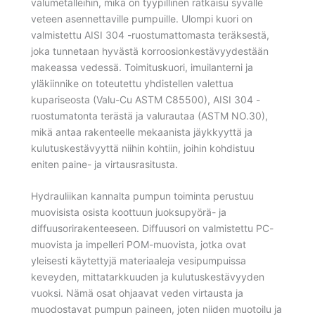
valumetalleihin, mikä on tyypillinen ratkaisu syvälle
veteen asennettaville pumpuille. Ulompi kuori on
valmistettu AISI 304 -ruostumattomasta teräksestä,
joka tunnetaan hyvästä korroosionkestävyydestään
makeassa vedessä. Toimituskuori, imuilanterni ja
yläkiinnike on toteutettu yhdistellen valettua
kupariseosta (Valu-Cu ASTM C85500), AISI 304 -
ruostumatonta terästä ja valurautaa (ASTM NO.30),
mikä antaa rakenteelle mekaanista jäykkyyttä ja
kulutuskestävyyttä niihin kohtiin, joihin kohdistuu
eniten paine- ja virtausrasitusta.
Hydrauliikan kannalta pumpun toiminta perustuu
muovisista osista koottuun juoksupyörä- ja
diffuusorirakenteeseen. Diffuusori on valmistettu PC-
muovista ja impelleri POM-muovista, jotka ovat
yleisesti käytettyjä materiaaleja vesipumpuissa
keveyden, mittatarkkuuden ja kulutuskestävyyden
vuoksi. Nämä osat ohjaavat veden virtausta ja
muodostavat pumpun paineen, joten niiden muotoilu ja