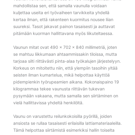
mahdollistaa sen, että samalla vaunulla voidaan
kuljettaa useita eri työvaiheen tarvikkeita yhdellä
kertaa ilman, että rakenteen kuormitus nousee liian
suureksi. Tasot jakavat painon tasaisesti ja auttavat
pitämään kuorman hallittavana myös liikuteltaessa.
Vaunun mitat ovat 490 x 702 x 840 millimetriä, joten
se mahtuu liikkumaan ahtaammissakin tiloissa, mutta
tarjoaa silti riittävästi pinta-alaa työkalujen järjestelyyn.
Korkeus on mitoitettu niin, että ylempiin tasoihin yltää
seisten ilman kumartelua, mikä helpottaa käyttöä
pidempienkin työrupeamien aikana. Kokonaispaino 19
kilogrammaa tekee vaunusta riittävän tukevan
pysymään vakaana, mutta samalla sen siirtäminen on
vielä hallittavissa yhdeltä henkilöltä.
Vaunu on varustettu reilunkokoisilla pyörillä, joiden
ansiosta se rullaa tasaisesti erilaisilla lattiamateriaaleilla.
Tämä helpottaa siirtämistä esimerkiksi hallin toiselta