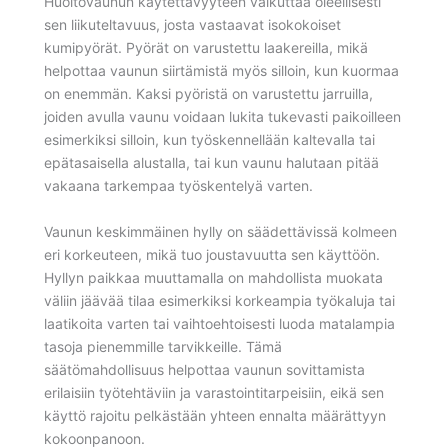
Huoltovaunun käytettävyyteen vaikuttaa oleellisesti
sen liikuteltavuus, josta vastaavat isokokoiset
kumipyörät. Pyörät on varustettu laakereilla, mikä
helpottaa vaunun siirtämistä myös silloin, kun kuormaa
on enemmän. Kaksi pyöristä on varustettu jarruilla,
joiden avulla vaunu voidaan lukita tukevasti paikoilleen
esimerkiksi silloin, kun työskennellään kaltevalla tai
epätasaisella alustalla, tai kun vaunu halutaan pitää
vakaana tarkempaa työskentelyä varten.
Vaunun keskimmäinen hylly on säädettävissä kolmeen
eri korkeuteen, mikä tuo joustavuutta sen käyttöön.
Hyllyn paikkaa muuttamalla on mahdollista muokata
väliin jäävää tilaa esimerkiksi korkeampia työkaluja tai
laatikoita varten tai vaihtoehtoisesti luoda matalampia
tasoja pienemmille tarvikkeille. Tämä
säätömahdollisuus helpottaa vaunun sovittamista
erilaisiin työtehtäviin ja varastointitarpeisiin, eikä sen
käyttö rajoitu pelkästään yhteen ennalta määrättyyn
kokoonpanoon.