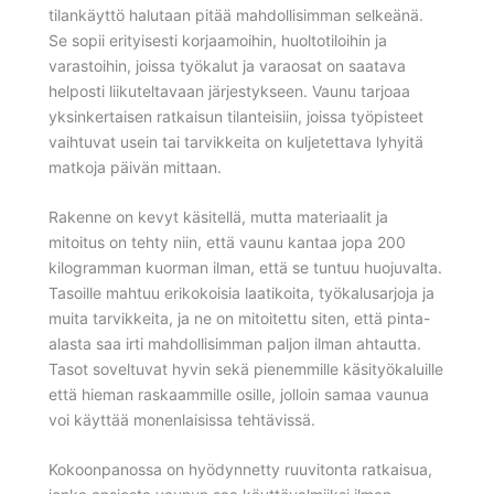
tilankäyttö halutaan pitää mahdollisimman selkeänä.
Se sopii erityisesti korjaamoihin, huoltotiloihin ja
varastoihin, joissa työkalut ja varaosat on saatava
helposti liikuteltavaan järjestykseen. Vaunu tarjoaa
yksinkertaisen ratkaisun tilanteisiin, joissa työpisteet
vaihtuvat usein tai tarvikkeita on kuljetettava lyhyitä
matkoja päivän mittaan.
Rakenne on kevyt käsitellä, mutta materiaalit ja
mitoitus on tehty niin, että vaunu kantaa jopa 200
kilogramman kuorman ilman, että se tuntuu huojuvalta.
Tasoille mahtuu erikokoisia laatikoita, työkalusarjoja ja
muita tarvikkeita, ja ne on mitoitettu siten, että pinta-
alasta saa irti mahdollisimman paljon ilman ahtautta.
Tasot soveltuvat hyvin sekä pienemmille käsityökaluille
että hieman raskaammille osille, jolloin samaa vaunua
voi käyttää monenlaisissa tehtävissä.
Kokoonpanossa on hyödynnetty ruuvitonta ratkaisua,