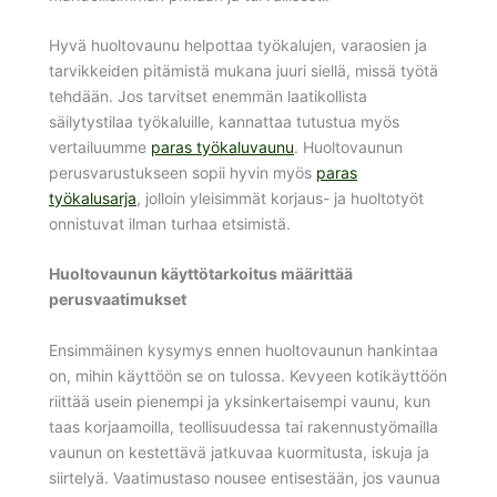
Hyvä huoltovaunu helpottaa työkalujen, varaosien ja
tarvikkeiden pitämistä mukana juuri siellä, missä työtä
tehdään. Jos tarvitset enemmän laatikollista
säilytystilaa työkaluille, kannattaa tutustua myös
vertailuumme
paras työkaluvaunu
. Huoltovaunun
perusvarustukseen sopii hyvin myös
paras
työkalusarja
, jolloin yleisimmät korjaus- ja huoltotyöt
onnistuvat ilman turhaa etsimistä.
Huoltovaunun käyttötarkoitus määrittää
perusvaatimukset
Ensimmäinen kysymys ennen huoltovaunun hankintaa
on, mihin käyttöön se on tulossa. Kevyeen kotikäyttöön
riittää usein pienempi ja yksinkertaisempi vaunu, kun
taas korjaamoilla, teollisuudessa tai rakennustyömailla
vaunun on kestettävä jatkuvaa kuormitusta, iskuja ja
siirtelyä. Vaatimustaso nousee entisestään, jos vaunua