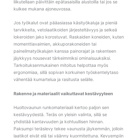
liikutellaan päivittäin epätasaisilla alustoilla tai jos se
kulkee mukana ajoneuvossa.
Jos työkalut ovat pääasiassa käsityökaluja ja pieniä
tarvikkeita, vetolaatikoiden järjesteltävyys ja selkeä
lokeroiden jako korostuvat. Raskaiden koneiden, kuten
momenttiavaimien, akkuporakoneiden tai
paineilmatyökalujen kanssa painorajat ja rakenteen
jäykkyys nousevat tärkeimmiksi ominaisuuksiksi.
Tarkoituksenmukainen mitoitus helpottaa myös
ergonomiaa, sillä sopivan korkuinen työskentelytaso
vähentää kumartelua ja rasitusta selälle.
Rakenne ja materiaalit vaikuttavat kestävyyteen
Huoltovaunun runkomateriaali kertoo paljon sen
kestävyydestä. Teräs on yleisin valinta, sillä se
yhdistää kantavuuden ja kohtuullisen hinnan.
Paksumpi teräslevy tekee vaunusta jäykemmän, jolloin
laatikot eivät elä tai väänny kuormitettuna. Kevyempiin