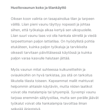
Huoltovaunun koko ja tilankäyttö
Oikean koon valinta on tasapainoilua tilan ja tarpeen
välillä. Liian pieni vaunu täyttyy nopeasti ja johtaa
siihen, että työkaluja alkaa kertyä sen ulkopuolelle.
Liian suuri vaunu taas voi olla hankala siirrellä ja viedä
tarpeettoman paljon lattiatilaa. On hyödyllistä pohtia
etukäteen, kuinka paljon työkaluja ja tarvikkeita
oikeasti tarvitaan päivittäisessä käytössä ja kuinka
paljon varaa kasvulle halutaan jättää.
Myös vaunun mitat suhteessa kulkureitteihin ja
oviaukkoihin on hyvä tarkistaa, jos sitä on tarkoitus
liikutella tilasta toiseen. Kapeammat mallit mahtuvat
helpommin ahtaisiin käytäviin, mutta niiden laatikot
voivat olla matalampia tai lyhyempiä. Syvempi vaunu
tarjoaa enemmän säilytystilaa, mutta sen perälle jäävät
työkalut voivat olla hankalampia tavoittaa ilman
selkeää järjestelyä.