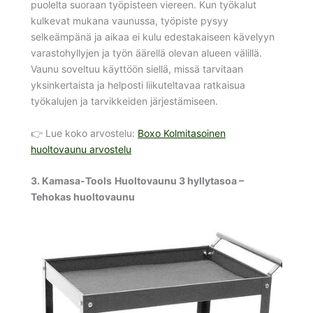
puolelta suoraan työpisteen viereen. Kun työkalut
kulkevat mukana vaunussa, työpiste pysyy
selkeämpänä ja aikaa ei kulu edestakaiseen kävelyyn
varastohyllyjen ja työn äärellä olevan alueen välillä.
Vaunu soveltuu käyttöön siellä, missä tarvitaan
yksinkertaista ja helposti liikuteltavaa ratkaisua
työkalujen ja tarvikkeiden järjestämiseen.
👉 Lue koko arvostelu:
Boxo Kolmitasoinen
huoltovaunu arvostelu
3.
Kamasa-Tools
Huoltovaunu 3 hyllytasoa –
Tehokas huoltovaunu