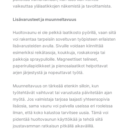
vaikeuttaa ylälaatikkojen näkemistä ja tavoittamista.
Lisävarusteet ja muunneltavuus
Huoltovaunu ei ole pelkkä laatikosto pyörillä, vaan siitä
voi rakentaa tarpeisiin soveltuvan työpisteen erilaisten
lisävarusteiden avulla. Sivuille voidaan kiinnittää
esimerkiksi reikätasoja, koukkuja, roskakoreja tai
paikkoja spraypulloille. Magneettiset telineet,
paperirullapidikkeet ja pienosalaatikot helpottavat
arjen järjestystä ja nopeuttavat työtä.
Muunneltavuus on tärkeää etenkin silloin, kun
työtehtävät vaihtuvat tai varustusta päivitetään ajan
myötä. Jos valmistaja tarjoaa laajasti yhteensopivia
lisäosia, sama vaunu voi palvella useissa eri rooleissa
ilman, että koko kalustoa tarvitsee uusia. Tämä voi
pidentää huoltovaunun käyttöikää ja tehdä siitä
joustavamman ratkaisun pitkällä aikavälillä.