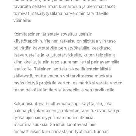
tavaroita seisten ilman kumartelua ja alemmat tasot
toimivat lisäsäilytystilana harvemmin tarvittaville
välineille.
Kolmitasoinen järjestely soveltuu useisiin
käyttötapoihin. Yleinen ratkaisu on sijoittaa ylin taso
päivittäin käytettäville perustyökaluille, keskitaso
lisävarusteille ja kulutustarvikkeille, kuten teipeille ja
kiinnikkeille, ja alin taso suuremmille tai painavammille
laatikoille. Tällainen jaottelu tukee järjestelmällistä
säilytystä, mutta vaunun voi tarvittaessa muokata
myös tiettyä projektia varten, esimerkiksi varata yhden
tason pelkästään tietylle koneelle ja sen tarvikkeille.
Kokonaisuutena huoltovaunu sopii käyttäjälle, joka
haluaa yksinkertaisen ja rakenteeltaan tukevan kärryn
työkalujen siirtelyyn ilman monimutkaisia
lisäominaisuuksia. Se istuu luontevasti niin
ammattilaisen kuin harrastajan työtilaan, kunhan