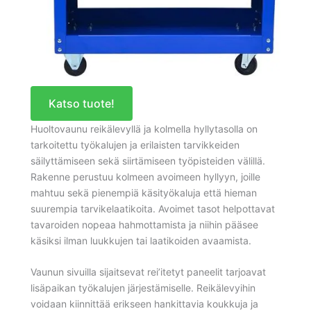
Katso tuote!
Huoltovaunu reikälevyllä ja kolmella hyllytasolla on
tarkoitettu työkalujen ja erilaisten tarvikkeiden
säilyttämiseen sekä siirtämiseen työpisteiden välillä.
Rakenne perustuu kolmeen avoimeen hyllyyn, joille
mahtuu sekä pienempiä käsityökaluja että hieman
suurempia tarvikelaatikoita. Avoimet tasot helpottavat
tavaroiden nopeaa hahmottamista ja niihin pääsee
käsiksi ilman luukkujen tai laatikoiden avaamista.
Vaunun sivuilla sijaitsevat rei’itetyt paneelit tarjoavat
lisäpaikan työkalujen järjestämiselle. Reikälevyihin
voidaan kiinnittää erikseen hankittavia koukkuja ja