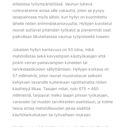
erilaisissa työympäristöissä. Vaunun tukeva
runkorakenne antaa sille vakautta, joten se pysyy
tasapainossa myös silloin, kun hyllyt on kuormitettu
lähelle niiden enimmäiskantavuutta. Hyllyjen korotetut
reunat auttavat pitämään työkalut ja pienemmät osat
paikoillaan liikuteltaessa vaunua työpisteeltä toiseen.
Jokaisen hyllyn kantavuus on 50 kiloa, mikä
mahdollistaa sekä kevyempien käsityökalujen että
jonkin verran painavampien koneiden tai
tarvikelaatikoiden säilyttämisen. Hyllyjen korkeus on
57 millimetriä, joten reunat muodostavat selkeän
kehyksen tavaroille kuitenkaan rajoittamatta niiden
käsittelyä liikaa. Tasojen mitat, noin 675 x 460
millimetriä, tarjoavat melko laajan pinnan työkalujen,
varaosien tai muiden tarvikkeiden asetteluun, ja kolme
tasoa antaa mahdollisuuden jakaa sisältöä
käyttötarkoituksen tai työvaiheen mukaan.