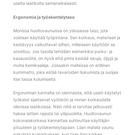
useita laatikoita samanaikaisesti.
Ergonomia ja työskentelytaso
Monissa huoltovaunuissa on yläosassa taso, jota
voidaan käyttää työpintana. Sen korkeus, materiaali ja
kestävyys vaikuttavat siihen, millaiseen käyttöön se
soveltuu. Jos tasolla tehdään esimerkiksi purku- ja
kasaustöitä, on hyvä että pinta kestää iskuja, öljyjä ja
muita kemikaaleja. Joissakin malleissa on erillinen
kumimatto, joka estää tavaroiden liukumista ja suojaa
itse tasoa kulumiselta.
Ergonomian kannalta on olennaista, että usein käytetyt
työkalut sijaitsevat vyötärön ja rinnan korkeudella
olevissa laatikoissa. Näin niitä ei tarvitse jatkuvasti
hakea lattian rajasta tai yläpuolelta. Huoltovaunun
kokonaiskorkeus kannattaa suhteuttaa käyttäjän
pituuteen ja työskentelytapaan. Liian matala vaunu
pakottaa kumartumaan, kun taas liian korkea