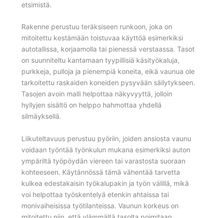
etsimistä.
Rakenne perustuu teräksiseen runkoon, joka on
mitoitettu kestämään toistuvaa käyttöä esimerkiksi
autotallissa, korjaamolla tai pienessä verstaassa. Tasot
on suunniteltu kantamaan tyypillisiä käsityökaluja,
purkkeja, pulloja ja pienempiä koneita, eikä vaunua ole
tarkoitettu raskaiden koneiden pysyvään säilytykseen.
Tasojen avoin malli helpottaa näkyvyyttä, jolloin
hyllyjen sisältö on helppo hahmottaa yhdellä
silmäyksellä.
Liikuteltavuus perustuu pyöriin, joiden ansiosta vaunu
voidaan työntää työnkulun mukana esimerkiksi auton
ympäriltä työpöydän viereen tai varastosta suoraan
kohteeseen. Käytännössä tämä vähentää tarvetta
kulkea edestakaisin työkalupakin ja työn välillä, mikä
voi helpottaa työskentelyä etenkin ahtaissa tai
monivaiheisissa työtilanteissa. Vaunun korkeus on
mitoitettu niin, että ylämmältä tasolta poimitaan