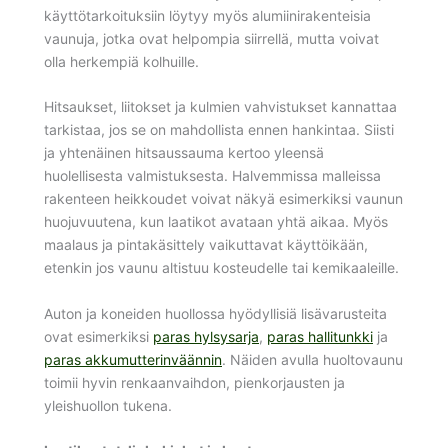
käyttötarkoituksiin löytyy myös alumiinirakenteisia
vaunuja, jotka ovat helpompia siirrellä, mutta voivat
olla herkempiä kolhuille.
Hitsaukset, liitokset ja kulmien vahvistukset kannattaa
tarkistaa, jos se on mahdollista ennen hankintaa. Siisti
ja yhtenäinen hitsaussauma kertoo yleensä
huolellisesta valmistuksesta. Halvemmissa malleissa
rakenteen heikkoudet voivat näkyä esimerkiksi vaunun
huojuvuutena, kun laatikot avataan yhtä aikaa. Myös
maalaus ja pintakäsittely vaikuttavat käyttöikään,
etenkin jos vaunu altistuu kosteudelle tai kemikaaleille.
Auton ja koneiden huollossa hyödyllisiä lisävarusteita
ovat esimerkiksi
paras hylsysarja
,
paras hallitunkki
ja
paras akkumutterinväännin
. Näiden avulla huoltovaunu
toimii hyvin renkaanvaihdon, pienkorjausten ja
yleishuollon tukena.