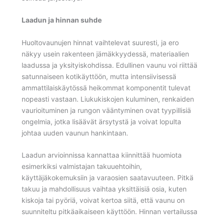
Laadun ja hinnan suhde
Huoltovaunujen hinnat vaihtelevat suuresti, ja ero
näkyy usein rakenteen jämäkkyydessä, materiaalien
laadussa ja yksityiskohdissa. Edullinen vaunu voi riittää
satunnaiseen kotikäyttöön, mutta intensiivisessä
ammattilaiskäytössä heikommat komponentit tulevat
nopeasti vastaan. Liukukiskojen kuluminen, renkaiden
vaurioituminen ja rungon vääntyminen ovat tyypillisiä
ongelmia, jotka lisäävät ärsytystä ja voivat lopulta
johtaa uuden vaunun hankintaan.
Laadun arvioinnissa kannattaa kiinnittää huomiota
esimerkiksi valmistajan takuuehtoihin,
käyttäjäkokemuksiin ja varaosien saatavuuteen. Pitkä
takuu ja mahdollisuus vaihtaa yksittäisiä osia, kuten
kiskoja tai pyöriä, voivat kertoa siitä, että vaunu on
suunniteltu pitkäaikaiseen käyttöön. Hinnan vertailussa