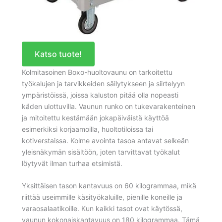
Katso tuote!
Kolmitasoinen Boxo-huoltovaunu on tarkoitettu
työkalujen ja tarvikkeiden säilytykseen ja siirtelyyn
ympäristöissä, joissa kaluston pitää olla nopeasti
käden ulottuvilla. Vaunun runko on tukevarakenteinen
ja mitoitettu kestämään jokapäiväistä käyttöä
esimerkiksi korjaamoilla, huoltotiloissa tai
kotiverstaissa. Kolme avointa tasoa antavat selkeän
yleisnäkymän sisältöön, joten tarvittavat työkalut
löytyvät ilman turhaa etsimistä.
Yksittäisen tason kantavuus on 60 kilogrammaa, mikä
riittää useimmille käsityökaluille, pienille koneille ja
varaosalaatikoille. Kun kaikki tasot ovat käytössä,
vaunun kokonaiskantavuus on 180 kilogrammaa. Tämä