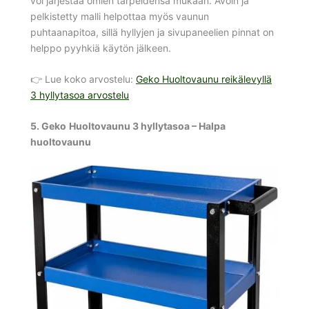
voi järjestää omien tarpeidensa mukaan. Avoin ja
pelkistetty malli helpottaa myös vaunun
puhtaanapitoa, sillä hyllyjen ja sivupaneelien pinnat on
helppo pyyhkiä käytön jälkeen.
👉 Lue koko arvostelu:
Geko Huoltovaunu reikälevyllä
3 hyllytasoa arvostelu
5.
Geko
Huoltovaunu 3 hyllytasoa – Halpa
huoltovaunu