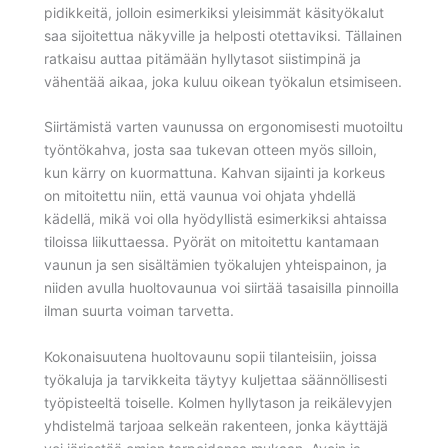
pidikkeitä, jolloin esimerkiksi yleisimmät käsityökalut
saa sijoitettua näkyville ja helposti otettaviksi. Tällainen
ratkaisu auttaa pitämään hyllytasot siistimpinä ja
vähentää aikaa, joka kuluu oikean työkalun etsimiseen.
Siirtämistä varten vaunussa on ergonomisesti muotoiltu
työntökahva, josta saa tukevan otteen myös silloin,
kun kärry on kuormattuna. Kahvan sijainti ja korkeus
on mitoitettu niin, että vaunua voi ohjata yhdellä
kädellä, mikä voi olla hyödyllistä esimerkiksi ahtaissa
tiloissa liikuttaessa. Pyörät on mitoitettu kantamaan
vaunun ja sen sisältämien työkalujen yhteispainon, ja
niiden avulla huoltovaunua voi siirtää tasaisilla pinnoilla
ilman suurta voiman tarvetta.
Kokonaisuutena huoltovaunu sopii tilanteisiin, joissa
työkaluja ja tarvikkeita täytyy kuljettaa säännöllisesti
työpisteeltä toiselle. Kolmen hyllytason ja reikälevyjen
yhdistelmä tarjoaa selkeän rakenteen, jonka käyttäjä