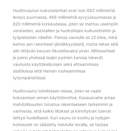
Huoltovaunun kokonaismitat ovat noin 683 millimetriä
leveys suunnassa, 468 millimetriä syvyyssuunnassa ja
820 millimetriä korkeudessa, joten se mahtuu useimpiin
verstaiden, autotallien ja huoltotilojen kulkureitteihin ja
työpisteiden väleihin. Painoa vaunulla on 22 kiloa, mikä
kertoo sen rakenteen jämäkkyydestä, mutta tekee siitä
silti riittävän kevyen liikuteltavaksi yksin. Mittasuhteet
ja paino yhdessä isojen pyörien kanssa tekevät
vaunusta käyttökelpoisen sekä ahtaammissa
sisätiloissa että hieman rouheammissa
työympäristöissä.
Huoltovaunu toimitetaan osissa, joten se vaatii
kokoamisen ennen käyttöönottoa. Kasausvaihe antaa
mahdollisuuden tutustua rakenteeseen tarkemmin ja
varmistaa, että kaikki liitokset ja kiinnitykset tulevat
tehtyä huolellisesti. Kun vaunu on koottu ja hyllyjen
korkeudet on säädetty halutulla tavalla, se tarjoaa