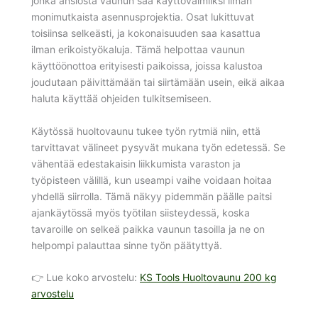
jonka ansiosta vaunun saa käyttövalmiiksi ilman
monimutkaista asennusprojektia. Osat lukittuvat
toisiinsa selkeästi, ja kokonaisuuden saa kasattua
ilman erikoistyökaluja. Tämä helpottaa vaunun
käyttöönottoa erityisesti paikoissa, joissa kalustoa
joudutaan päivittämään tai siirtämään usein, eikä aikaa
haluta käyttää ohjeiden tulkitsemiseen.
Käytössä huoltovaunu tukee työn rytmiä niin, että
tarvittavat välineet pysyvät mukana työn edetessä. Se
vähentää edestakaisin liikkumista varaston ja
työpisteen välillä, kun useampi vaihe voidaan hoitaa
yhdellä siirrolla. Tämä näkyy pidemmän päälle paitsi
ajankäytössä myös työtilan siisteydessä, koska
tavaroille on selkeä paikka vaunun tasoilla ja ne on
helpompi palauttaa sinne työn päätyttyä.
👉 Lue koko arvostelu:
KS Tools Huoltovaunu 200 kg
arvostelu