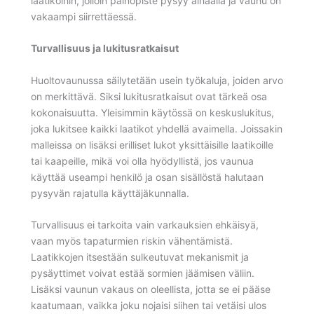
laatikoihin, jolloin painopiste pysyy alhaalla ja vaunu on
vakaampi siirrettäessä.
Turvallisuus ja lukitusratkaisut
Huoltovaunussa säilytetään usein työkaluja, joiden arvo
on merkittävä. Siksi lukitusratkaisut ovat tärkeä osa
kokonaisuutta. Yleisimmin käytössä on keskuslukitus,
joka lukitsee kaikki laatikot yhdellä avaimella. Joissakin
malleissa on lisäksi erilliset lukot yksittäisille laatikoille
tai kaapeille, mikä voi olla hyödyllistä, jos vaunua
käyttää useampi henkilö ja osan sisällöstä halutaan
pysyvän rajatulla käyttäjäkunnalla.
Turvallisuus ei tarkoita vain varkauksien ehkäisyä,
vaan myös tapaturmien riskin vähentämistä.
Laatikkojen itsestään sulkeutuvat mekanismit ja
pysäyttimet voivat estää sormien jäämisen väliin.
Lisäksi vaunun vakaus on oleellista, jotta se ei pääse
kaatumaan, vaikka joku nojaisi siihen tai vetäisi ulos