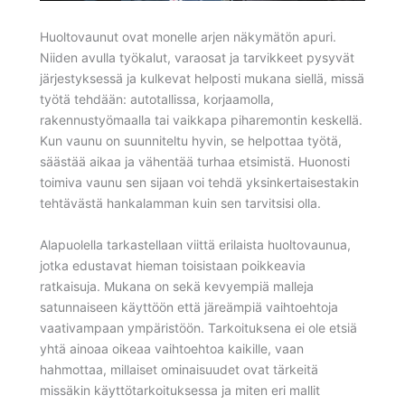
Huoltovaunut ovat monelle arjen näkymätön apuri.
Niiden avulla työkalut, varaosat ja tarvikkeet pysyvät
järjestyksessä ja kulkevat helposti mukana siellä, missä
työtä tehdään: autotallissa, korjaamolla,
rakennustyömaalla tai vaikkapa piharemontin keskellä.
Kun vaunu on suunniteltu hyvin, se helpottaa työtä,
säästää aikaa ja vähentää turhaa etsimistä. Huonosti
toimiva vaunu sen sijaan voi tehdä yksinkertaisestakin
tehtävästä hankalamman kuin sen tarvitsisi olla.
Alapuolella tarkastellaan viittä erilaista huoltovaunua,
jotka edustavat hieman toisistaan poikkeavia
ratkaisuja. Mukana on sekä kevyempiä malleja
satunnaiseen käyttöön että järeämpiä vaihtoehtoja
vaativampaan ympäristöön. Tarkoituksena ei ole etsiä
yhtä ainoaa oikeaa vaihtoehtoa kaikille, vaan
hahmottaa, millaiset ominaisuudet ovat tärkeitä
missäkin käyttötarkoituksessa ja miten eri mallit