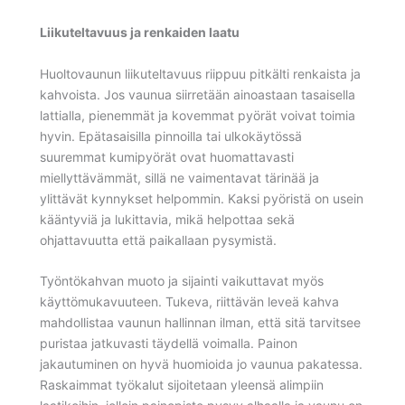
Liikuteltavuus ja renkaiden laatu
Huoltovaunun liikuteltavuus riippuu pitkälti renkaista ja
kahvoista. Jos vaunua siirretään ainoastaan tasaisella
lattialla, pienemmät ja kovemmat pyörät voivat toimia
hyvin. Epätasaisilla pinnoilla tai ulkokäytössä
suuremmat kumipyörät ovat huomattavasti
miellyttävämmät, sillä ne vaimentavat tärinää ja
ylittävät kynnykset helpommin. Kaksi pyöristä on usein
kääntyviä ja lukittavia, mikä helpottaa sekä
ohjattavuutta että paikallaan pysymistä.
Työntökahvan muoto ja sijainti vaikuttavat myös
käyttömukavuuteen. Tukeva, riittävän leveä kahva
mahdollistaa vaunun hallinnan ilman, että sitä tarvitsee
puristaa jatkuvasti täydellä voimalla. Painon
jakautuminen on hyvä huomioida jo vaunua pakatessa.
Raskaimmat työkalut sijoitetaan yleensä alimpiin