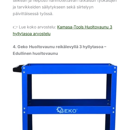
selkeän ja helposti hahmotettavan ratkaisun työkalujen
ja tarvikkeiden säilytykseen sekä siirtelyyn
päivittäisessä työssä.
👉 Lue koko arvostelu:
Kamasa-Tools Huoltovaunu 3
hyllytasoa arvostelu
4.
Geko
Huoltovaunu reikälevyllä 3 hyllytasoa –
Edullinen huoltovaunu