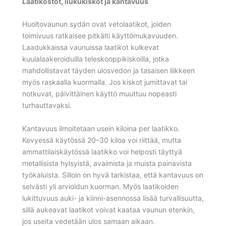
Laatikostot, liukukiskot ja kantavuus
Huoltovaunun sydän ovat vetolaatikot, joiden
toimivuus ratkaisee pitkälti käyttömukavuuden.
Laadukkaissa vaunuissa laatikot kulkevat
kuulalaakeroiduilla teleskooppikiskoilla, jotka
mahdollistavat täyden ulosvedon ja tasaisen liikkeen
myös raskaalla kuormalla. Jos kiskot jumittavat tai
notkuvat, päivittäinen käyttö muuttuu nopeasti
turhauttavaksi.
Kantavuus ilmoitetaan usein kiloina per laatikko.
Kevyessä käytössä 20–30 kiloa voi riittää, mutta
ammattilaiskäytössä laatikko voi helposti täyttyä
metallisista hylsyistä, avaimista ja muista painavista
työkaluista. Silloin on hyvä tarkistaa, että kantavuus on
selvästi yli arvioidun kuorman. Myös laatikoiden
lukittuvuus auki- ja kiinni-asennossa lisää turvallisuutta,
sillä aukeavat laatikot voivat kaataa vaunun etenkin,
jos useita vedetään ulos samaan aikaan.