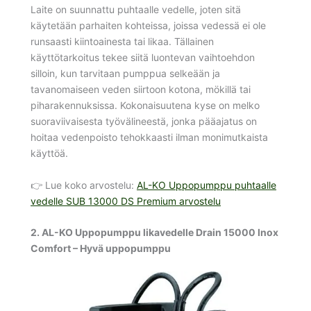
Laite on suunnattu puhtaalle vedelle, joten sitä
käytetään parhaiten kohteissa, joissa vedessä ei ole
runsaasti kiintoainesta tai likaa. Tällainen
käyttötarkoitus tekee siitä luontevan vaihtoehdon
silloin, kun tarvitaan pumppua selkeään ja
tavanomaiseen veden siirtoon kotona, mökillä tai
piharakennuksissa. Kokonaisuutena kyse on melko
suoraviivaisesta työvälineestä, jonka pääajatus on
hoitaa vedenpoisto tehokkaasti ilman monimutkaista
käyttöä.
👉 Lue koko arvostelu:
AL-KO Uppopumppu puhtaalle
vedelle SUB 13000 DS Premium arvostelu
2. AL-KO Uppopumppu likavedelle Drain 15000 Inox
Comfort – Hyvä uppopumppu