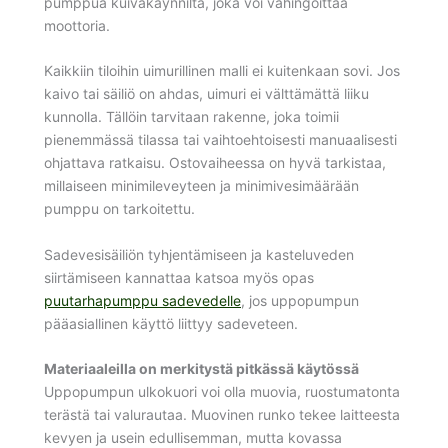
pumppua kuivakäynniltä, joka voi vahingoittaa
moottoria.
Kaikkiin tiloihin uimurillinen malli ei kuitenkaan sovi. Jos
kaivo tai säiliö on ahdas, uimuri ei välttämättä liiku
kunnolla. Tällöin tarvitaan rakenne, joka toimii
pienemmässä tilassa tai vaihtoehtoisesti manuaalisesti
ohjattava ratkaisu. Ostovaiheessa on hyvä tarkistaa,
millaiseen minimileveyteen ja minimivesimäärään
pumppu on tarkoitettu.
Sadevesisäiliön tyhjentämiseen ja kasteluveden
siirtämiseen kannattaa katsoa myös opas
puutarhapumppu sadevedelle
, jos uppopumpun
pääasiallinen käyttö liittyy sadeveteen.
Materiaaleilla on merkitystä pitkässä käytössä
Uppopumpun ulkokuori voi olla muovia, ruostumatonta
terästä tai valurautaa. Muovinen runko tekee laitteesta
kevyen ja usein edullisemman, mutta kovassa