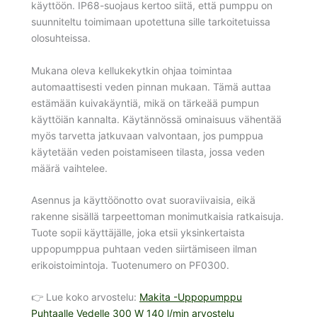
käyttöön. IP68-suojaus kertoo siitä, että pumppu on
suunniteltu toimimaan upotettuna sille tarkoitetuissa
olosuhteissa.
Mukana oleva kellukekytkin ohjaa toimintaa
automaattisesti veden pinnan mukaan. Tämä auttaa
estämään kuivakäyntiä, mikä on tärkeää pumpun
käyttöiän kannalta. Käytännössä ominaisuus vähentää
myös tarvetta jatkuvaan valvontaan, jos pumppua
käytetään veden poistamiseen tilasta, jossa veden
määrä vaihtelee.
Asennus ja käyttöönotto ovat suoraviivaisia, eikä
rakenne sisällä tarpeettoman monimutkaisia ratkaisuja.
Tuote sopii käyttäjälle, joka etsii yksinkertaista
uppopumppua puhtaan veden siirtämiseen ilman
erikoistoimintoja. Tuotenumero on PF0300.
👉 Lue koko arvostelu:
Makita -Uppopumppu
Puhtaalle Vedelle 300 W 140 l/min arvostelu