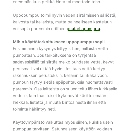
enemmän kuin pelkkä hinta tai moottorin teho.
Uppopumppu toimii hyvin veden siirtämiseen säiliöstä,
kaivosta tai kellarista, mutta paineelliseen kasteluun
voi sopia paremmin erillinen
puutarhapumppu
.
Mihin käyttötarkoitukseen uppopumppu sopii
Ensimmäinen kysymys liittyy siihen, millaista vettä
pumpataan. Jos tarkoituksena on tyhjentää
sadevesisäiliö tai siirtää melko puhdasta vettä, kevyt
perusmalli voi riittää hyvin. Jos taas vettä kertyy
rakennuksen perustuksiin, kellariin tai likakaivoon,
pumpun täytyy sietää epäpuhtauksia huomattavasti
paremmin. Osa laitteista on suunniteltu lähes kirkkaalle
vedelle, kun taas toiset kykenevät käsittelemään
hiekkaa, lietettä ja muuta kiintoainesta ilman että
toiminta häiriintyy heti.
Käyttöympäristö vaikuttaa myös siihen, kuinka usein
pumppua tarvitaan. Satunnaiseen käyttöön voidaan