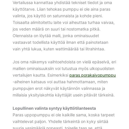
Vertailussa kannattaa yhdistää tekniset tiedot ja oma
käyttötarve. Liian tehokas pumppu ei ole aina paras
valinta, jos käyttö on satunnaista ja kohde pieni.
Toisaalta alimitoitettu laite voi aiheuttaa turhaa vaivaa,
jos veden määrä on suuri tai nostomatka pitkä.
Olennaista on löytää malli, jonka ominaisuudet
vastaavat todellista käyttöä ilman että painotetaan
vain yhtä lukua, kuten wattimäärää tai litrahintaa.
Jos oma näkemys vaihtoehdoista on vielä epäselvä, eri
mallien ominaisuuksiin voi tutustua myös ulkopuolisten
vertailujen kautta. Esimerkiksi
paras porakaivopumppu
-aiheinen katsaus voi auttaa hahmottamaan, miten
pumppujen erot näkyvät käytännön valinnassa ja
millaisia yksityiskohtia käyttäjät usein pitävät tärkeinä.
Lopullinen valinta syntyy käyttötilanteesta
Paras uppopumppu ei ole kaikille sama, koska tarpeet
vaihtelevat paljon. Yhdelle tärkeintä on kyky siirtää
suuria vesimääriä nopeasti, toiselle taas se, että