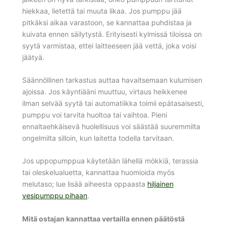
hiekkaa, lietettä tai muuta likaa. Jos pumppu jää
pitkäksi aikaa varastoon, se kannattaa puhdistaa ja
kuivata ennen säilytystä. Erityisesti kylmissä tiloissa on
syytä varmistaa, ettei laitteeseen jää vettä, joka voisi
jäätyä.
Säännöllinen tarkastus auttaa havaitsemaan kulumisen
ajoissa. Jos käyntiääni muuttuu, virtaus heikkenee
ilman selvää syytä tai automatiikka toimii epätasaisesti,
pumppu voi tarvita huoltoa tai vaihtoa. Pieni
ennaltaehkäisevä huolellisuus voi säästää suuremmilta
ongelmilta silloin, kun laitetta todella tarvitaan.
Jos uppopumppua käytetään lähellä mökkiä, terassia
tai oleskelualuetta, kannattaa huomioida myös
melutaso; lue lisää aiheesta oppaasta
hiljainen
vesipumppu pihaan
.
Mitä ostajan kannattaa vertailla ennen päätöstä