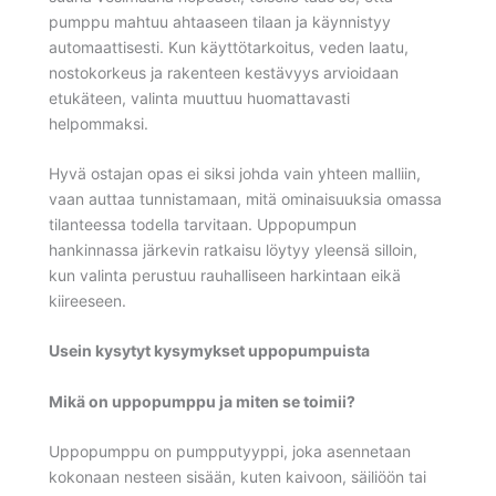
pumppu mahtuu ahtaaseen tilaan ja käynnistyy
automaattisesti. Kun käyttötarkoitus, veden laatu,
nostokorkeus ja rakenteen kestävyys arvioidaan
etukäteen, valinta muuttuu huomattavasti
helpommaksi.
Hyvä ostajan opas ei siksi johda vain yhteen malliin,
vaan auttaa tunnistamaan, mitä ominaisuuksia omassa
tilanteessa todella tarvitaan. Uppopumpun
hankinnassa järkevin ratkaisu löytyy yleensä silloin,
kun valinta perustuu rauhalliseen harkintaan eikä
kiireeseen.
Usein kysytyt kysymykset uppopumpuista
Mikä on uppopumppu ja miten se toimii?
Uppopumppu on pumpputyyppi, joka asennetaan
kokonaan nesteen sisään, kuten kaivoon, säiliöön tai