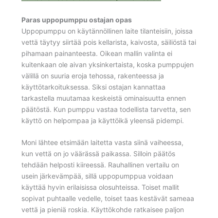
Paras uppopumppu ostajan opas
Uppopumppu on käytännöllinen laite tilanteisiin, joissa
vettä täytyy siirtää pois kellarista, kaivosta, säiliöstä tai
pihamaan painanteesta. Oikean mallin valinta ei
kuitenkaan ole aivan yksinkertaista, koska pumppujen
välillä on suuria eroja tehossa, rakenteessa ja
käyttötarkoituksessa. Siksi ostajan kannattaa
tarkastella muutamaa keskeistä ominaisuutta ennen
päätöstä. Kun pumppu vastaa todellista tarvetta, sen
käyttö on helpompaa ja käyttöikä yleensä pidempi.
Moni lähtee etsimään laitetta vasta siinä vaiheessa,
kun vettä on jo väärässä paikassa. Silloin päätös
tehdään helposti kiireessä. Rauhallinen vertailu on
usein järkevämpää, sillä uppopumppua voidaan
käyttää hyvin erilaisissa olosuhteissa. Toiset mallit
sopivat puhtaalle vedelle, toiset taas kestävät sameaa
vettä ja pieniä roskia. Käyttökohde ratkaisee paljon