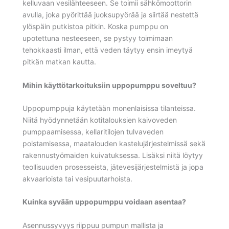
kelluvaan vesilähteeseen. Se toimii sähkömoottorin
avulla, joka pyörittää juoksupyörää ja siirtää nestettä
ylöspäin putkistoa pitkin. Koska pumppu on
upotettuna nesteeseen, se pystyy toimimaan
tehokkaasti ilman, että veden täytyy ensin imeytyä
pitkän matkan kautta.
Mihin käyttötarkoituksiin uppopumppu soveltuu?
Uppopumppuja käytetään monenlaisissa tilanteissa.
Niitä hyödynnetään kotitalouksien kaivoveden
pumppaamisessa, kellaritilojen tulvaveden
poistamisessa, maatalouden kastelujärjestelmissä sekä
rakennustyömaiden kuivatuksessa. Lisäksi niitä löytyy
teollisuuden prosesseista, jätevesijärjestelmistä ja jopa
akvaarioista tai vesipuutarhoista.
Kuinka syvään uppopumppu voidaan asentaa?
Asennussyvyys riippuu pumpun mallista ja