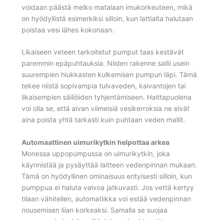
voidaan päästä melko matalaan imukorkeuteen, mikä
on hyödyllistä esimerkiksi silloin, kun lattialta halutaan
poistaa vesi lähes kokonaan.
Likaiseen veteen tarkoitetut pumput taas kestävät
paremmin epäpuhtauksia. Niiden rakenne sallii usein
suurempien hiukkasten kulkemisen pumpun läpi. Tämä
tekee niistä sopivampia tulvaveden, kaivantojen tai
likaisempien säiliöiden tyhjentämiseen. Haittapuolena
voi olla se, että aivan viimeisiä vesikerroksia ne eivät
aina poista yhtä tarkasti kuin puhtaan veden mallit.
Automaattinen uimurikytkin helpottaa arkea
Monessa uppopumpussa on uimurikytkin, joka
käynnistää ja pysäyttää laitteen vedenpinnan mukaan.
Tämä on hyödyllinen ominaisuus erityisesti silloin, kun
pumppua ei haluta valvoa jatkuvasti. Jos vettä kertyy
tilaan vähitellen, automatiikka voi estää vedenpinnan
nousemisen liian korkeaksi. Samalla se suojaa