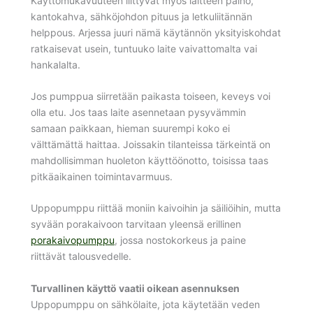
Käyttömukavuuteen liittyvät myös laitteen paino,
kantokahva, sähköjohdon pituus ja letkuliitännän
helppous. Arjessa juuri nämä käytännön yksityiskohdat
ratkaisevat usein, tuntuuko laite vaivattomalta vai
hankalalta.
Jos pumppua siirretään paikasta toiseen, keveys voi
olla etu. Jos taas laite asennetaan pysyvämmin
samaan paikkaan, hieman suurempi koko ei
välttämättä haittaa. Joissakin tilanteissa tärkeintä on
mahdollisimman huoleton käyttöönotto, toisissa taas
pitkäaikainen toimintavarmuus.
Uppopumppu riittää moniin kaivoihin ja säiliöihin, mutta
syvään porakaivoon tarvitaan yleensä erillinen
porakaivopumppu
, jossa nostokorkeus ja paine
riittävät talousvedelle.
Turvallinen käyttö vaatii oikean asennuksen
Uppopumppu on sähkölaite, jota käytetään veden