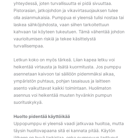
yhteydessä, joten turvallisuutta ei pidä sivuuttaa.
Pistorasian, jatkojohdon ja vikavirtasuojauksen tulee
olla asianmukaisia. Pumppua ei yleensä tulisi nostaa tai
laskea sähköjohdosta, vaan siihen tarkoitettuun
kahvaan tai köyteen tukeutuen. Tämä vähentää johdon
vaurioitumisen riskiä ja tekee käsittelystä
turvallisempaa.
Letkun koko on myös tärkeä. Liian kapea letku voi
heikentää virtausta ja lisätä kuormitusta. Jos pumppu
asennetaan kaivoon tai säiliöön pidemmäksi aikaa,
ympäristön puhtaus, pohjan tasaisuus ja laitteen
asento vaikuttavat kaikki toimintaan. Huolimaton
asennus voi heikentää muuten hyvänkin pumpun
suorituskykyä.
Huolto pidentää käyttöikää
Uppopumppu ei yleensä vaadi jatkuvaa huoltoa, mutta
täysin huoltovapaana sitä ei kannata pitää. Käytön
jälkeen on hyvä tarkistaa, onko pumppuun tarttunut