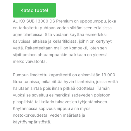
Katso tuote!
AL-KO SUB 13000 DS Premium on uppopumppu, joka
on tarkoitettu puhtaan veden siirtämiseen erilaisissa
arjen tilanteissa. Sitä voidaan käyttää esimerkiksi
kaivoissa, altaissa ja kellaritiloissa, joihin on kertynyt
vettä. Rakenteeltaan malli on kompakti, joten sen
sijoittaminen ahtaampaankin paikkaan on yleensä
melko vaivatonta.
Pumpun ilmoitettu kapasiteetti on enimmillään 13 000
litraa tunnissa, mikä riittää hyvin tilanteisiin, joissa vettä
halutaan siirtää pois ilman pitkää odottelua. Tämän
vuoksi se soveltuu esimerkiksi sadeveden poistoon
pihapiiristä tai kellarin tulvavesien tyhjentämiseen.
Käytännössä sopivuus riippuu aina myös
nostokorkeudesta, veden määrästä ja
käyttöympäristöstä.