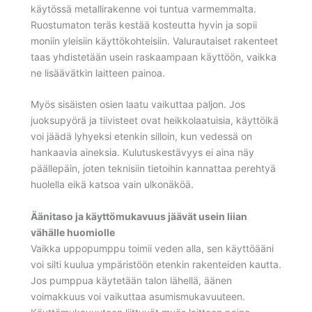
käytössä metallirakenne voi tuntua varmemmalta.
Ruostumaton teräs kestää kosteutta hyvin ja sopii
moniin yleisiin käyttökohteisiin. Valurautaiset rakenteet
taas yhdistetään usein raskaampaan käyttöön, vaikka
ne lisäävätkin laitteen painoa.
Myös sisäisten osien laatu vaikuttaa paljon. Jos
juoksupyörä ja tiivisteet ovat heikkolaatuisia, käyttöikä
voi jäädä lyhyeksi etenkin silloin, kun vedessä on
hankaavia aineksia. Kulutuskestävyys ei aina näy
päällepäin, joten teknisiin tietoihin kannattaa perehtyä
huolella eikä katsoa vain ulkonäköä.
Äänitaso ja käyttömukavuus jäävät usein liian
vähälle huomiolle
Vaikka uppopumppu toimii veden alla, sen käyttöääni
voi silti kuulua ympäristöön etenkin rakenteiden kautta.
Jos pumppua käytetään talon lähellä, äänen
voimakkuus voi vaikuttaa asumismukavuuteen.