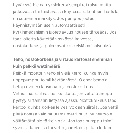
hyväksyä hieman yksinkertaisempi ratkaisu, mutta
jatkuvassa tai toistuvassa käytössä rakenteen laadulla
on suurempi merkitys. Jos pumppu joutuu
käynnistymään usein automaattisesti,
kytkinmekanismin luotettavuus nousee tärkeäksi. Jos
taas laitetta käytetään syvässä kaivossa,
nostokorkeus ja paine ovat keskeisiä ominaisuuksia.
Teho, nostokorkeus ja virtaus kertovat enemmän
kuin pelkkä wattimäärä
Pelkkä moottorin teho ei vielä kerro, kuinka hyvin
uppopumppu toimii käytännössä. Olennaisempia
tietoja ovat virtausmäärä ja nostokorkeus.
Virtausmäärä ilmaisee, kuinka paljon vettä pumppu
pystyy siirtämään tietyssä ajassa. Nostokorkeus taas
kertoo, kuinka korkealle vesi voidaan siirtää. Jos vettä
pitää nostaa vain muutama metri, suuri painearvo ei
välttämättä ole tärkein asia. Jos taas pumppu toimii
syvässä kaivossa tai vettä johdetaan pitkän letkun