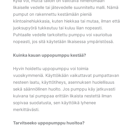
Kyllä voi, mutta tällöin on valittava nimenomaan
likaiselle vedelle tai jätevedelle suunniteltu malli. Nämä
pumput on rakennettu kestämään pieniä
kiintoainehiukkasia, kuten hiekkaa tai mutaa, ilman että
juoksupyörä tukkeutuu tai kuluu liian nopeasti.
Puhtaalle vedelle tarkoitettu pumppu voi vaurioitua
nopeasti, jos sitä käytetään likaisessa ympäristössä.
Kuinka kauan uppopumppu kestää?
Hyvin hoidettu uppopumppu voi toimia
vuosikymmeniä. Käyttöikään vaikuttavat pumpattavan
nesteen laatu, käyttötiheys, asennuksen huolellisuus
sekä säännöllinen huolto. Jos pumppu käy jatkuvasti
kuivana tai pumppaa erittäin likaista nestettä ilman
sopivaa suodatusta, sen käyttöikä lyhenee
merkittävästi.
Tarvitseeko uppopumppu huoltoa?