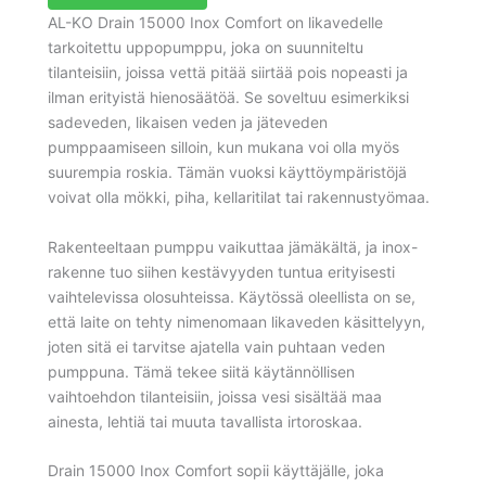
AL-KO Drain 15000 Inox Comfort on likavedelle
tarkoitettu uppopumppu, joka on suunniteltu
tilanteisiin, joissa vettä pitää siirtää pois nopeasti ja
ilman erityistä hienosäätöä. Se soveltuu esimerkiksi
sadeveden, likaisen veden ja jäteveden
pumppaamiseen silloin, kun mukana voi olla myös
suurempia roskia. Tämän vuoksi käyttöympäristöjä
voivat olla mökki, piha, kellaritilat tai rakennustyömaa.
Rakenteeltaan pumppu vaikuttaa jämäkältä, ja inox-
rakenne tuo siihen kestävyyden tuntua erityisesti
vaihtelevissa olosuhteissa. Käytössä oleellista on se,
että laite on tehty nimenomaan likaveden käsittelyyn,
joten sitä ei tarvitse ajatella vain puhtaan veden
pumppuna. Tämä tekee siitä käytännöllisen
vaihtoehdon tilanteisiin, joissa vesi sisältää maa
ainesta, lehtiä tai muuta tavallista irtoroskaa.
Drain 15000 Inox Comfort sopii käyttäjälle, joka