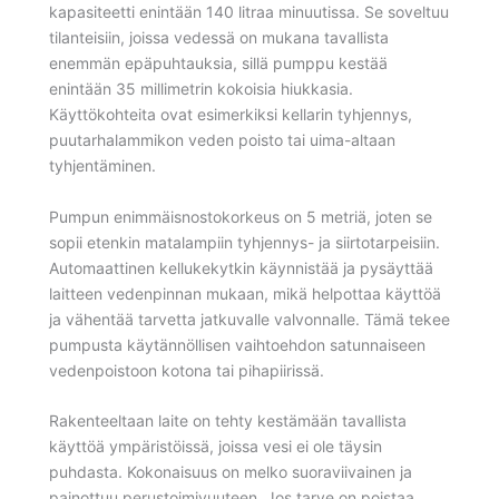
kapasiteetti enintään 140 litraa minuutissa. Se soveltuu
tilanteisiin, joissa vedessä on mukana tavallista
enemmän epäpuhtauksia, sillä pumppu kestää
enintään 35 millimetrin kokoisia hiukkasia.
Käyttökohteita ovat esimerkiksi kellarin tyhjennys,
puutarhalammikon veden poisto tai uima-altaan
tyhjentäminen.
Pumpun enimmäisnostokorkeus on 5 metriä, joten se
sopii etenkin matalampiin tyhjennys- ja siirtotarpeisiin.
Automaattinen kellukekytkin käynnistää ja pysäyttää
laitteen vedenpinnan mukaan, mikä helpottaa käyttöä
ja vähentää tarvetta jatkuvalle valvonnalle. Tämä tekee
pumpusta käytännöllisen vaihtoehdon satunnaiseen
vedenpoistoon kotona tai pihapiirissä.
Rakenteeltaan laite on tehty kestämään tavallista
käyttöä ympäristöissä, joissa vesi ei ole täysin
puhdasta. Kokonaisuus on melko suoraviivainen ja
painottuu perustoimivuuteen. Jos tarve on poistaa