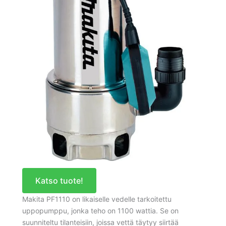
Katso tuote!
Makita PF1110 on likaiselle vedelle tarkoitettu
uppopumppu, jonka teho on 1100 wattia. Se on
suunniteltu tilanteisiin, joissa vettä täytyy siirtää