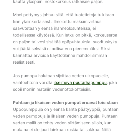
kautta ylöspäin, nostokorkeus ratkaisee paljon.
Moni pettymys johtuu siitä, että tuotetietoja tulkitaan
liian yksinkertaisesti. Ilmoitettu maksimivirtaus
saavutetaan yleensä ihanneolosuhteissa, ei
todellisessa käytössä. Kun letku on pitkä, korkeuseroa
on paljon tai vesi sisältää epäpuhtauksia, suorituskyky
voi jäädä selvästi nimellisarvoa pienemmäksi. Siksi
kannattaa arvioida käyttötilanne mahdollisimman
realistisesti.
Jos pumppu halutaan sijoittaa veden ulkopuolelle,
vaihtoehtona voi olla
itseimevä puutarhapumppu
, joka
sopii moniin mataliin vedenottokohteisiin.
Puhtaan ja likaisen veden pumput eroavat toisistaan
Uppopumppuja on yleensä kahta päätyyppiä, puhtaan
veden pumppuja ja likaisen veden pumppuja. Puhtaan
veden mallit on tehty veden siirtämiseen silloin, kun
mukana ei ole juuri lainkaan roskia tai sakkaa. Niillä