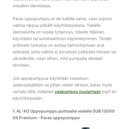
missäkin tilanteessa.
Paras uppopumppu ei ole kaikille sama, vaan sopivin
valinta riippuu pitkälti käyttötarpeesta. Toiselle
olennaisinta on nopea tyhjennys, toiselle hiljainen
käyntiääni tai automaattinen käynnistyminen. Tämän
artikkelin tarkoitus on auttaa hahmottamaan erot
selkeästi, jotta valinta ei perustuisi pelkkään hintaan tai
ulkonäköön, vaan siihen, mitä pumpulta oikeasti
tarvitaan.
Jos uppopumppua käytetään kasteluun,
sadevesisäiliöön tai pihan veden siirtoon, katso myös
vertailu siitä, millainen
vesipumppu puutarhaan
sopii eri
käyttötarpeisiin.
1. AL-KO Uppopumppu puhtaalle vedelle SUB 13000
DS Premium – Paras uppopumppu