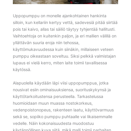
Uppopumppu on monelle ajankohtainen hankinta
silloin, kun kellariin kertyy vettä, sadevesiä pitää siirtää
pois tai kaivo, allas tai säiliö täytyy tyhjentää hallitusti.
Vaihtoehtoja on kuitenkin paljon, ja eri mallien välillä on
yllättävän suuria eroja niin tehossa,
käyttömukavuudessa kuin siinäkin, millaiseen veteen
pumppu oikeastaan soveltuu. Siksi pelkkä valmistajan
lupaus ei vielä kerro, miten laite toimii tavallisessa
käytössä.
Alapuolella käydään läpi viisi uppopumppua, jotka
nousivat esiin ominaisuuksiensa, suorituskykynsä ja
käyttötarkoitustensa perusteella. Tarkastelussa
huomioidaan muun muassa nostokorkeus,
vedenpoistonopeus, rakenteen laatu, käyttövarmuus
sekä se, sopiiko pumppu puhtaalle vai likaisemmalle
vedelle. Näin kokonaisuudesta muodostuu
käytännöllinen kuva siitä, mikä malli toimii parhaiten