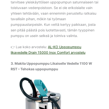
tarvitsee yleiskäyttöisen uppopumpun satunnaiseen tai
toistuvaan vedenpoistoon. Se ei ole erikoislaite vain
yhteen tehtävään, vaan ennemmin perusteltu ratkaisu
tavallisiin pihan, mökin tai työmaan
pumppaustarpeisiin. Kun vettä kertyy paikkaan, josta
sen pitää päästä pois luotettavasti, tämän tyyppinen
pumppu on usein selkeä ja toimiva valinta.
👉 Lue koko arvostelu:
AL-KO Uppopumppu
likavedelle Drain 15000 Inox Comfort arvostelu
3. Makita Uppopumppu Likaiselle Vedelle 1100 W
RST – Tehokas uppopumppu