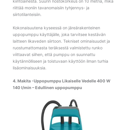
kiintoainesta. Suurin nostokorkeus on 10 metriä, mikä
riittää moniin tavanomaisiin tyhjennys- ja
siirtotilanteisiin.
Kokonaisuutena kyseessä on järeärakenteinen
uppopumppu käyttäjälle, joka tarvitsee kestävän
laitteen likaveden siirtoon. Tekniset ominaisuudet ja
ruostumattomasta teräksestä valmistettu runko
viittaavat siihen, että pumppu on suunnattu
käytännölliseen ja toistuvaan käyttöön ilman turhia
lisäominaisuuksia.
4. Makita -Uppopumppu Likaiselle Vedelle 400 W
140 l/min – Edullinen uppopumppu