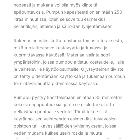
nopeasti ja mukana voi olla myös kiinteitä
epäpuhtauksia. Pumpun kapasiteetti on enintään 250
litraa minuutissa, joten se soveltuu esimerkiksi
kellaritilojen, altaiden ja säiliöiden tyhjentämiseen.
Rakenne on valmistettu ruostumattomasta teräksestä,
mikä tuo laitteeseen kestävyyttä jatkuvassa ja
kuormittavassa käytössä. Materiaalivalinta sopii
ympäristöihin, joissa pumppu altistuu kosteudelle, lialle
ja vaihteleville käyttöolosuhteille. Öljytäytteinen tiiviste
on tehty pidentämään käyttöikää ja tukemaan pumpun
toimintavarmuutta pidemmässä käytössä.
Pumppu pystyy käsittelemään enintään 35 millimetrin
kokoisia epäpuhtauksia, joten se ei ole tarkoitettu
pelkästään puhtaalle vedelle. Tämä tekee siitä
käytännöllisen vaihtoehdon esimerkiksi tulvavesien
poistoon tai likavesisäiliöiden tyhjennykseen, joissa
veden mukana kulkee usein roskia ja muuta