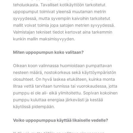
teholuokasta. Tavalliset kotikäyttöön tarkoitetut
uppopumput toimivat yleensä muutaman metrin
syvyydessä, mutta syvempiin kaivoihin tarkoitetut
mallit voivat toimia jopa satojen metrien syvyydessä.
Valmistajan tekniset tiedot kertovat aina tarkemmin
kunkin mallin maksimisyvyyden.
Miten uppopumpun koko valitaan?
Oikean koon valinnassa huomioidaan pumpattavan
nesteen määrä, nostokorkeus sekä käyttöympäristön
olosuhteet. On hyvä laskea etukäteen, kuinka monta
litraa vettä tarvitaan tunnissa tai vuorokaudessa, jotta
pumppu ei ole ali- eikä ylimitoitettu. Sopivan kokoinen
pumppu kuluttaa energiaa järkevästi ja kestää
käytössä pidempään.
Voiko uppopumppua käyttää likaiselle vedelle?