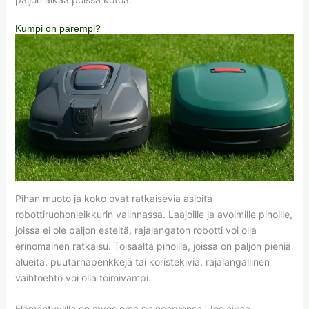
Kumpi on parempi?
Pihan muoto ja koko ovat ratkaisevia asioita
robottiruohonleikkurin valinnassa. Laajoille ja avoimille pihoille,
joissa ei ole paljon esteitä, rajalangaton robotti voi olla
erinomainen ratkaisu. Toisaalta pihoilla, joissa on paljon pieniä
alueita, puutarhapenkkejä tai koristekiviä, rajalangallinen
vaihtoehto voi olla toimivampi.
Elämäntyylillä on myös oma painoarvonsa. Jos aikaa