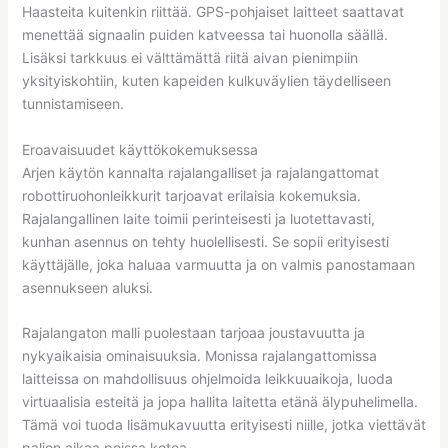
Haasteita kuitenkin riittää. GPS-pohjaiset laitteet saattavat
menettää signaalin puiden katveessa tai huonolla säällä.
Lisäksi tarkkuus ei välttämättä riitä aivan pienimpiin
yksityiskohtiin, kuten kapeiden kulkuväylien täydelliseen
tunnistamiseen.
Eroavaisuudet käyttökokemuksessa
Arjen käytön kannalta rajalangalliset ja rajalangattomat
robottiruohonleikkurit tarjoavat erilaisia kokemuksia.
Rajalangallinen laite toimii perinteisesti ja luotettavasti,
kunhan asennus on tehty huolellisesti. Se sopii erityisesti
käyttäjälle, joka haluaa varmuutta ja on valmis panostamaan
asennukseen aluksi.
Rajalangaton malli puolestaan tarjoaa joustavuutta ja
nykyaikaisia ominaisuuksia. Monissa rajalangattomissa
laitteissa on mahdollisuus ohjelmoida leikkuuaikoja, luoda
virtuaalisia esteitä ja jopa hallita laitetta etänä älypuhelimella.
Tämä voi tuoda lisämukavuutta erityisesti niille, jotka viettävät
paljon aikaa poissa kotoa.