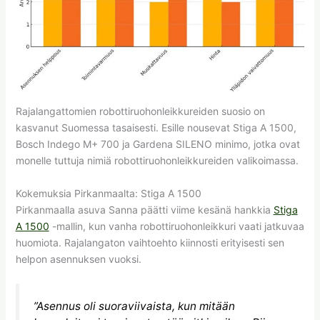
Rajalangattomien robottiruohonleikkureiden suosio on
kasvanut Suomessa tasaisesti. Esille nousevat Stiga A 1500,
Bosch Indego M+ 700 ja Gardena SILENO minimo, jotka ovat
monelle tuttuja nimiä robottiruohonleikkureiden valikoimassa.
Kokemuksia Pirkanmaalta: Stiga A 1500
Pirkanmaalla asuva Sanna päätti viime kesänä hankkia
Stiga
A 1500
-mallin, kun vanha robottiruohonleikkuri vaati jatkuvaa
huomiota. Rajalangaton vaihtoehto kiinnosti erityisesti sen
helpon asennuksen vuoksi.
”Asennus oli suoraviivaista, kun mitään