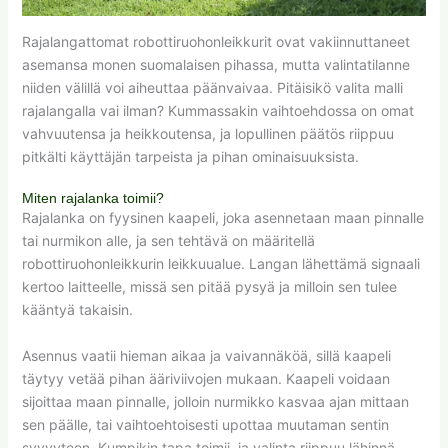
Rajalangattomat robottiruohonleikkurit ovat vakiinnuttaneet
asemansa monen suomalaisen pihassa, mutta valintatilanne
niiden välillä voi aiheuttaa päänvaivaa. Pitäisikö valita malli
rajalangalla vai ilman? Kummassakin vaihtoehdossa on omat
vahvuutensa ja heikkoutensa, ja lopullinen päätös riippuu
pitkälti käyttäjän tarpeista ja pihan ominaisuuksista.
Miten rajalanka toimii?
Rajalanka on fyysinen kaapeli, joka asennetaan maan pinnalle
tai nurmikon alle, ja sen tehtävä on määritellä
robottiruohonleikkurin leikkuualue. Langan lähettämä signaali
kertoo laitteelle, missä sen pitää pysyä ja milloin sen tulee
kääntyä takaisin.
Asennus vaatii hieman aikaa ja vaivannäköä, sillä kaapeli
täytyy vetää pihan ääriviivojen mukaan. Kaapeli voidaan
sijoittaa maan pinnalle, jolloin nurmikko kasvaa ajan mittaan
sen päälle, tai vaihtoehtoisesti upottaa muutaman sentin
syvyyteen. Kumpikin tapa toimii, ja valinta riippuu lähinnä