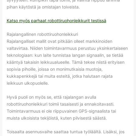
pihan käytöstä ja omistajan toiveista.
Katso myös parhaat robottiruohonleikkurit testissä
Rajalangallinen robottiruohonleikkuri
Rajalangalliset mallit ovat pitkään olleet markkinoiden
valtavirtaa. Niiden toimintavarmuus perustuu yksinkertaiseen
teknologiaan: kun laite tunnistaa langan signaalin, se tietää
kääntyä takaisin leikkuualueelle. Tämä tekee niistä erityisen
sopivia pihoille, joissa on monimutkaisia muotoja,
kukkapenkkejä tai muita esteitä, jotka halutaan rajata
leikkuun ulkopuolelle.
Hyvä puoli on myös se, että rajalangan avulla
robottiruohonleikkuri toimii tasaisesti ja ennakoitavasti.
Toimintavarmuus ei ole riippuvainen GPS-signaalista tai
muista ulkoisista tekijöistä, kuten pilvisestä säästä.
Toisaalta asennusvaihe saattaa tuntua työläältä. Lisäksi, jos