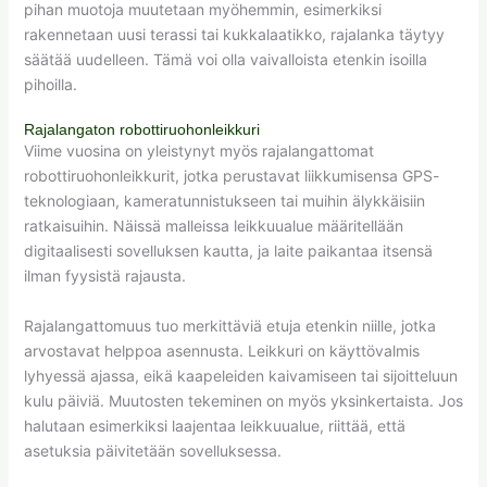
pihan muotoja muutetaan myöhemmin, esimerkiksi
rakennetaan uusi terassi tai kukkalaatikko, rajalanka täytyy
säätää uudelleen. Tämä voi olla vaivalloista etenkin isoilla
pihoilla.
Rajalangaton robottiruohonleikkuri
Viime vuosina on yleistynyt myös rajalangattomat
robottiruohonleikkurit, jotka perustavat liikkumisensa GPS-
teknologiaan, kameratunnistukseen tai muihin älykkäisiin
ratkaisuihin. Näissä malleissa leikkuualue määritellään
digitaalisesti sovelluksen kautta, ja laite paikantaa itsensä
ilman fyysistä rajausta.
Rajalangattomuus tuo merkittäviä etuja etenkin niille, jotka
arvostavat helppoa asennusta. Leikkuri on käyttövalmis
lyhyessä ajassa, eikä kaapeleiden kaivamiseen tai sijoitteluun
kulu päiviä. Muutosten tekeminen on myös yksinkertaista. Jos
halutaan esimerkiksi laajentaa leikkuualue, riittää, että
asetuksia päivitetään sovelluksessa.