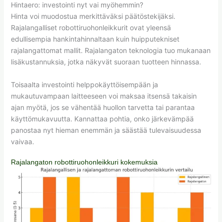
Hintaero: investointi nyt vai myöhemmin?
Hinta voi muodostua merkittäväksi päätöstekijäksi.
Rajalangalliset robottiruohonleikkurit ovat yleensä
edullisempia hankintahinnaltaan kuin huipputekniset
rajalangattomat mallit. Rajalangaton teknologia tuo mukanaan
lisäkustannuksia, jotka näkyvät suoraan tuotteen hinnassa.
Toisaalta investointi helppokäyttöisempään ja
mukautuvampaan laitteeseen voi maksaa itsensä takaisin
ajan myötä, jos se vähentää huollon tarvetta tai parantaa
käyttömukavuutta. Kannattaa pohtia, onko järkevämpää
panostaa nyt hieman enemmän ja säästää tulevaisuudessa
vaivaa.
Rajalangaton robottiruohonleikkuri kokemuksia