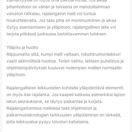
pihanhoitoon on vähän ja toiveena on mahdollisimman
vaivaton ratkaisu, rajalangaton malli voi tuntua
houkuttelevalta. Jos taas piha on monimuotoinen ja aikaa
löytyy asentamiseen ja ylläpitoon, rajalangallinen laite voi
tarjota pitkässä juoksussa luotettavamman tuloksen.
Ylläpito ja huolto
Riippumatta siitä, kumpi malli valitaan, robottiruohonleikkuri
vaatii säännöllistä huoltoa. Terien vaihto, laitteen puhdistus ja
ohjelmistopäivitykset kuuluvat molempien mallien normaaliin
ylläpitoon.
Rajalangallisten leikkureiden kohdalla ylläpidettävä elementti
on myös itse rajalanka. Jos kaapeli katkeaa esimerkiksi lapion
iskun seurauksena, se täytyy paikantaa ja korjata.
Rajalangattomissa malleissa taas ohjelmiston ja
paikannusteknologian tarkkuuden ylläpitäminen on tärkeää,
jotta leikkuualue pysyy toivotun kaltaisena.