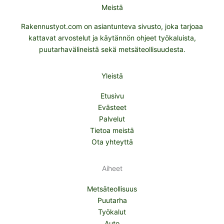
Meistä
Rakennustyot.com on asiantunteva sivusto, joka tarjoaa
kattavat arvostelut ja käytännön ohjeet työkaluista,
puutarhavälineistä sekä metsäteollisuudesta.
Yleistä
Etusivu
Evästeet
Palvelut
Tietoa meistä
Ota yhteyttä
Aiheet
Metsäteollisuus
Puutarha
Työkalut
Auto