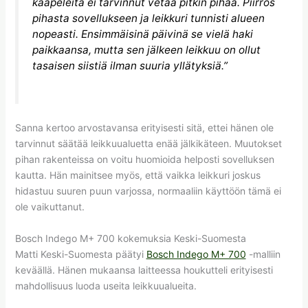
kaapeleita ei tarvinnut vetää pitkin pihaa. Piirros
pihasta sovellukseen ja leikkuri tunnisti alueen
nopeasti. Ensimmäisinä päivinä se vielä haki
paikkaansa, mutta sen jälkeen leikkuu on ollut
tasaisen siistiä ilman suuria yllätyksiä.”
Sanna kertoo arvostavansa erityisesti sitä, ettei hänen ole
tarvinnut säätää leikkuualuetta enää jälkikäteen. Muutokset
pihan rakenteissa on voitu huomioida helposti sovelluksen
kautta. Hän mainitsee myös, että vaikka leikkuri joskus
hidastuu suuren puun varjossa, normaaliin käyttöön tämä ei
ole vaikuttanut.
Bosch Indego M+ 700 kokemuksia Keski-Suomesta
Matti Keski-Suomesta päätyi
Bosch Indego M+ 700
-malliin
keväällä. Hänen mukaansa laitteessa houkutteli erityisesti
mahdollisuus luoda useita leikkuualueita.