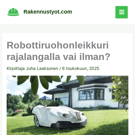
Siirry
sisältöön
Rakennustyot.com
Robottiruohonleikkuri
rajalangalla vai ilman?
Kirjoittaja
Juha Laaksonen
/
6 toukokuun, 2025