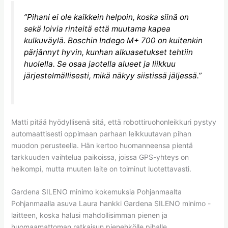
”Pihani ei ole kaikkein helpoin, koska siinä on
sekä loivia rinteitä että muutama kapea
kulkuväylä. Boschin Indego M+ 700 on kuitenkin
pärjännyt hyvin, kunhan alkuasetukset tehtiin
huolella. Se osaa jaotella alueet ja liikkuu
järjestelmällisesti, mikä näkyy siistissä jäljessä.”
Matti pitää hyödyllisenä sitä, että robottiruohonleikkuri pystyy
automaattisesti oppimaan parhaan leikkuutavan pihan
muodon perusteella. Hän kertoo huomanneensa pientä
tarkkuuden vaihtelua paikoissa, joissa GPS-yhteys on
heikompi, mutta muuten laite on toiminut luotettavasti.
Gardena SILENO minimo kokemuksia Pohjanmaalta
Pohjanmaalla asuva Laura hankki Gardena SILENO minimo -
laitteen, koska halusi mahdollisimman pienen ja
huomaamattoman ratkaisun pienehkölle pihalle.