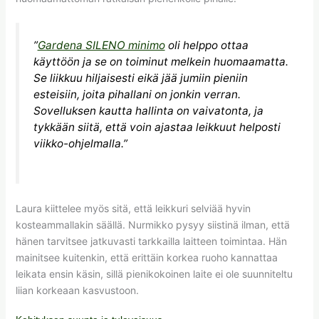
”
Gardena SILENO minimo
oli helppo ottaa
käyttöön ja se on toiminut melkein huomaamatta.
Se liikkuu hiljaisesti eikä jää jumiin pieniin
esteisiin, joita pihallani on jonkin verran.
Sovelluksen kautta hallinta on vaivatonta, ja
tykkään siitä, että voin ajastaa leikkuut helposti
viikko-ohjelmalla.”
Laura kiittelee myös sitä, että leikkuri selviää hyvin
kosteammallakin säällä. Nurmikko pysyy siistinä ilman, että
hänen tarvitsee jatkuvasti tarkkailla laitteen toimintaa. Hän
mainitsee kuitenkin, että erittäin korkea ruoho kannattaa
leikata ensin käsin, sillä pienikokoinen laite ei ole suunniteltu
liian korkeaan kasvustoon.