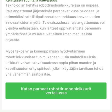
Kehityksen suunta ja tulevaisuus
Teknologian kehitys robottiruohonleikkureissa on nopeaa.
Rajalangattomat järjestelmät paranevat vuosi vuodelta, ja
esimerkiksi satelliittipaikannuksen tarkkuus kasvaa uusien
innovaatioiden myötä. Tulevaisuudessa rajalangattomuus voi
yleistyä entisestään, kun laitteet oppivat entistä paremmin
ympäristönsä ja mukautuvat siihen ilman manuaalista
ohjausta.
Myös tekoälyn ja koneoppimisen hyödyntäminen
robottileikkureissa tuo mukanaan uusia mahdollisuuksia.
Leikkurit voivat tulevaisuudessa oppia pihan muodon ja
kasvillisuuden erityispiirteet, jolloin käyttäjän tarvitsee tehdä
yhä vähemmän säätöjä itse.
Katso parhaat robottiruohonleikkurit
vertailussa