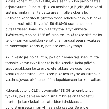
Ajossa kone tuntuu vakaalta, eikä sen 59 kilon paino haittaa
ohjattavuutta. Puhdistusjälki on tasainen ja jäljelle jää selvästi
siistimpi pinta ilman tarvetta useammalle ajokerralle.
Säiliöiden kapasiteetti yllättää tässä kokoluokassa, sillä sekä
puhdasvesi- että likavesisäiliöt riittävät usean huoneen
putsaamiseen ilman jatkuvaa täyttöä ja tyhjennystä.
Työskentelyteho on 1225 m² tunnissa, mikä tekee siitä melko
tehokkaan vaihtoehdon verrattuna manuaaliseen siivoukseen
tai vanhempiin koneisiin, joita itse olen käyttänyt.
Akun kesto jää noin tuntiin, joka on hieman rajallinen, mutta
toisaalta varsin tyypillinen tällaisille koneille. Koko päivän
siivousurakkaan tästä ei ole, ellei akkuja ole useampia
valmiiksi ladattuina. Latauksen jälkeinen käyttö on kuitenkin
varsin sujuvaa, eikä teho pääse lopahtamaan kesken kaiken.
Kokonaisuutena CLEN Lavamatic 15B 35 on onnistunut
työkalu, joka palvelee hyvin siinä mihin se on tarkoitettu:
pienten ja keskikokoisten lattioiden tehokkaassa
puhdistamisessa ilman ylimääräistä säätöä. Se ei ole