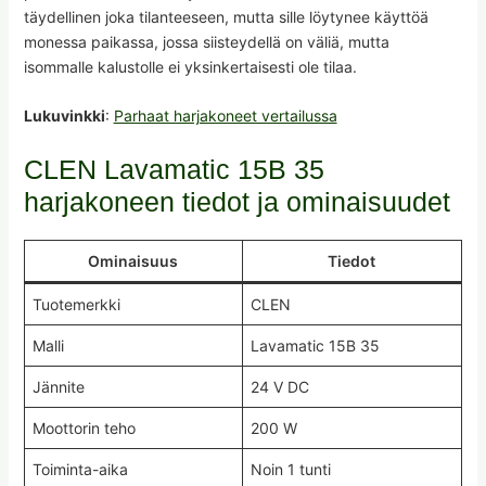
täydellinen joka tilanteeseen, mutta sille löytynee käyttöä
monessa paikassa, jossa siisteydellä on väliä, mutta
isommalle kalustolle ei yksinkertaisesti ole tilaa.
Lukuvinkki
:
Parhaat harjakoneet vertailussa
CLEN Lavamatic 15B 35
harjakoneen tiedot ja ominaisuudet
Ominaisuus
Tiedot
Tuotemerkki
CLEN
Malli
Lavamatic 15B 35
Jännite
24 V DC
Moottorin teho
200 W
Toiminta-aika
Noin 1 tunti