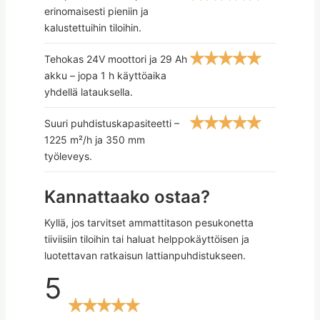
erinomaisesti pieniin ja
kalustettuihin tiloihin.
Tehokas 24V moottori ja 29 Ah
akku – jopa 1 h käyttöaika
yhdellä latauksella.
Suuri puhdistuskapasiteetti –
1225 m²/h ja 350 mm
työleveys.
Kannattaako ostaa?
Kyllä, jos tarvitset ammattitason pesukonetta
tiiviisiin tiloihin tai haluat helppokäyttöisen ja
luotettavan ratkaisun lattianpuhdistukseen.
5