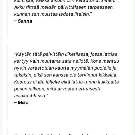
kulmissa, vaikka alkuun olin varautunut siihen.
Akku riittää meidän päivittäiseen tarpeeseen,
kunhan sen muistaa ladata iltaisin.”
– Sanna
”Käytän tätä päivittäin liiketilassa, jossa lattiaa
kertyy vain muutama sata neliötä. Kone mahtuu
hyvin varastotilan kautta myymälän puolelle ja
takaisin, eikä sen kanssa ole tarvinnut kikkailla.
Kosteus ei jää jäljelle eikä lattia tunnu liukkaalta
pesun jälkeen, mitä arvostan erityisesti
asiakastilassa.”
– Mika