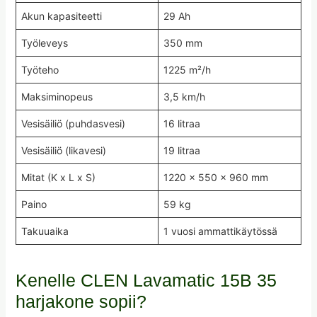
Akun kapasiteetti
29 Ah
Työleveys
350 mm
Työteho
1225 m²/h
Maksiminopeus
3,5 km/h
Vesisäiliö (puhdasvesi)
16 litraa
Vesisäiliö (likavesi)
19 litraa
Mitat (K x L x S)
1220 x 550 x 960 mm
Paino
59 kg
Takuuaika
1 vuosi ammattikäytössä
Kenelle CLEN Lavamatic 15B 35
harjakone sopii?