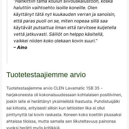
”Hankittiin tämä koulun siivouskalustoon, koska
haluttiin vaihtoehto isoille koneille. Olen
käyttänyt tätä nyt kuukauden verran ja sanoisin,
että paras puoli on se, miten nopeaa sillä saa
käytävät putsattua ilman että tarvitsee kuljetella
vettä jatkuvasti. Säiliöt on helppo käsitellä,
vaikkei niiden koko olekaan kovin suuri.”
– Aino
Tuotetestaajiemme arvio
Tuotetestaajiemme arvio CLEN Lavamatic 15B 35 -
harjakoneesta oli kokonaisuudessaan kohtalaisen positiivinen,
joskin laite ei herättänyt yksimielistä ihastusta. Puhdistusjälki
sai kiitosta, erityisesti silloin kun lattioiden lika ei ollut
pinttynyttä tai kovin raskasta. Koneen koko koettiin plussaksi
ahtaissa tiloissa, mutta samalla sen liikuteltavuus painonsa
vuoksi herätti myös kritiikkiä.