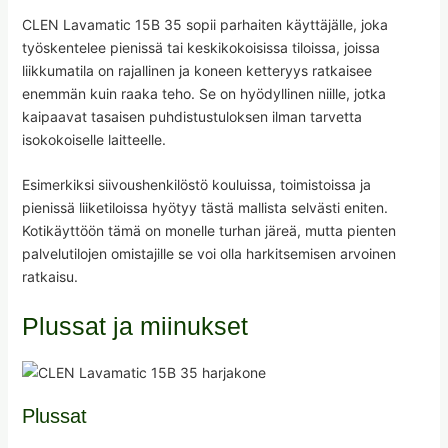
CLEN Lavamatic 15B 35 sopii parhaiten käyttäjälle, joka
työskentelee pienissä tai keskikokoisissa tiloissa, joissa
liikkumatila on rajallinen ja koneen ketteryys ratkaisee
enemmän kuin raaka teho. Se on hyödyllinen niille, jotka
kaipaavat tasaisen puhdistustuloksen ilman tarvetta
isokokoiselle laitteelle.
Esimerkiksi siivoushenkilöstö kouluissa, toimistoissa ja
pienissä liiketiloissa hyötyy tästä mallista selvästi eniten.
Kotikäyttöön tämä on monelle turhan järeä, mutta pienten
palvelutilojen omistajille se voi olla harkitsemisen arvoinen
ratkaisu.
Plussat ja miinukset
Plussat