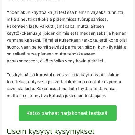
Yhden akun käyttöaika jäi testissä hieman vajaaksi tunnista,
mikä aiheutti katkoksia pidemmissä työrupeamissa.
Rakenteen laatu vaikutti jämäkältä, mutta laitteen
käyttökokemus jäi joidenkin mielestä mekaaniseksi ja hieman
vanhanaikaiseksi. Tämä ei kuitenkaan tarkoita, että kone olisi
huono, vaan se toimii selvästi parhaiten silloin, kun käyttäjällä
on selkeä tarve pieneen mutta tehokkaaseen
pesukoneeseen, eikä työaika veny kovin pitkäksi.
Testiryhmässä korostui myös se, että käyttö vaatii hiukan
totuttelua, erityisesti jos vertailukohtana on ollut kevyempi
siivouskalusto. Kokonaisuutena laite täyttää tehtävänsä,
mutta se ei tehnyt vaikutusta jokaiseen testaajaan.
Katso parhaat harjakoneet testissä!
Usein kysytyt kysymykset