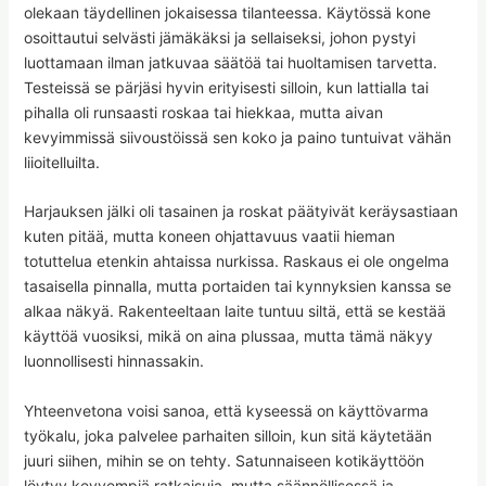
olekaan täydellinen jokaisessa tilanteessa. Käytössä kone
osoittautui selvästi jämäkäksi ja sellaiseksi, johon pystyi
luottamaan ilman jatkuvaa säätöä tai huoltamisen tarvetta.
Testeissä se pärjäsi hyvin erityisesti silloin, kun lattialla tai
pihalla oli runsaasti roskaa tai hiekkaa, mutta aivan
kevyimmissä siivoustöissä sen koko ja paino tuntuivat vähän
liioitelluilta.
Harjauksen jälki oli tasainen ja roskat päätyivät keräysastiaan
kuten pitää, mutta koneen ohjattavuus vaatii hieman
totuttelua etenkin ahtaissa nurkissa. Raskaus ei ole ongelma
tasaisella pinnalla, mutta portaiden tai kynnyksien kanssa se
alkaa näkyä. Rakenteeltaan laite tuntuu siltä, että se kestää
käyttöä vuosiksi, mikä on aina plussaa, mutta tämä näkyy
luonnollisesti hinnassakin.
Yhteenvetona voisi sanoa, että kyseessä on käyttövarma
työkalu, joka palvelee parhaiten silloin, kun sitä käytetään
juuri siihen, mihin se on tehty. Satunnaiseen kotikäyttöön
löytyy kevyempiä ratkaisuja, mutta säännöllisessä ja