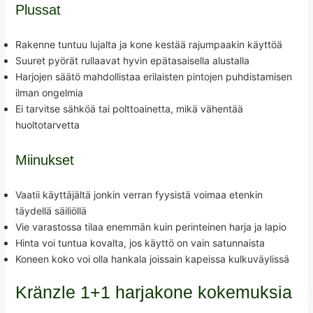
Plussat
Rakenne tuntuu lujalta ja kone kestää rajumpaakin käyttöä
Suuret pyörät rullaavat hyvin epätasaisella alustalla
Harjojen säätö mahdollistaa erilaisten pintojen puhdistamisen
ilman ongelmia
Ei tarvitse sähköä tai polttoainetta, mikä vähentää
huoltotarvetta
Miinukset
Vaatii käyttäjältä jonkin verran fyysistä voimaa etenkin
täydellä säiliöllä
Vie varastossa tilaa enemmän kuin perinteinen harja ja lapio
Hinta voi tuntua kovalta, jos käyttö on vain satunnaista
Koneen koko voi olla hankala joissain kapeissa kulkuväylissä
Kränzle 1+1 harjakone kokemuksia