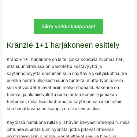
Siirry verkkokauppaan!
Kränzle 1+1 harjakoneen esittely
Kränzle 1+1 harjakone on laite, jonka kohdalla huomaa heti,
että suunnittelussa on painotettu kestävyyttä ja
käytännöllisyyttä enemmän kuin näyttäviä yksityiskohtia. Se
ei ehkä herätä ulkoisesti suuria tunteita, mutta työn äärellä
sen vahvuudet tulevat esiin melko nopeasti. Rakenne on
tukeva, ja alumiinivalettu runko antaa koneelle jämäkän
tuntuman, mikä lisää luottamusta käyttöön varsinkin silloin
kun harjattavana on isompi ja roskaisempi alue.
Käytössä harjakone rullaa yllättävän kevyesti eteenpäin, mikä
johtunee suurista kumipyöristä, jotka pitävät otteensa
epätasaisellakin pinnalla. Harjat yltävät sivuille hyvin, ja