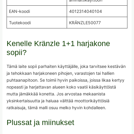
EAN-koodi
4012314040104
Tuotekoodi
KRÄNZLE50077
Kenelle Kränzle 1+1 harjakone
sopii?
Tämä laite sopii parhaiten käyttäjälle, joka tarvitsee kestävän
ja tehokkaan harjakoneen pihojen, varastojen tai hallien
puhtaanapitoon. Se toimii hyvin paikoissa, joissa likaa kertyy
nopeasti ja harjattavan alueen koko vaatii käsikäyttöistä
mutta jämäkkää konetta. Jos arvostaa mekaanista
yksinkertaisuutta ja haluaa välttää moottorikäyttöisiä
ratkaisuja, tämä malli osuu melko hyvin kohdalleen.
Plussat ja miinukset