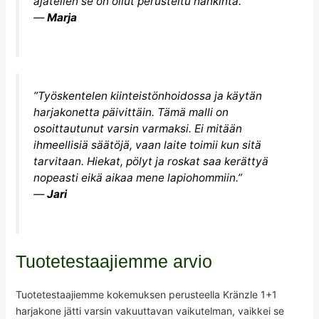
ajatellen se on ollut perusteltu hankinta.”
—
Marja
”Työskentelen kiinteistönhoidossa ja käytän
harjakonetta päivittäin. Tämä malli on
osoittautunut varsin varmaksi. Ei mitään
ihmeellisiä säätöjä, vaan laite toimii kun sitä
tarvitaan. Hiekat, pölyt ja roskat saa kerättyä
nopeasti eikä aikaa mene lapiohommiin.”
—
Jari
Tuotetestaajiemme arvio
Tuotetestaajiemme kokemuksen perusteella Kränzle 1+1
harjakone jätti varsin vakuuttavan vaikutelman, vaikkei se