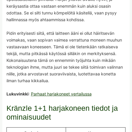
keräysastia ottaa vastaan enemmän kuin aluksi osasin
odottaa. Se ei silti tunnu kömpelöltä käsitellä, vaan pysyy
hallinnassa myös ahtaammissa kohdissa.
Pidin erityisesti siitä, että laitteen ääni ei ollut häiritsevän
voimakas, vaan sopivan vaimea verrattuna moneen muuhun
vastaavaan koneeseen. Tämä ei ole tietenkään ratkaiseva
tekijä, mutta pitkässä käytössä silläkin on merkityksensä.
Kokonaisuutena tämä on ennemmin työjuhta kuin mikään
teknologian ihme, mutta juuri se tekee siitä toimivan valinnan
niille, jotka arvostavat suoraviivaista, luotettavaa konetta
ilman turhaa kikkailua.
Lukuvinkki
:
Parhaat harjakoneet vertailussa
Kränzle 1+1 harjakoneen tiedot ja
ominaisuudet