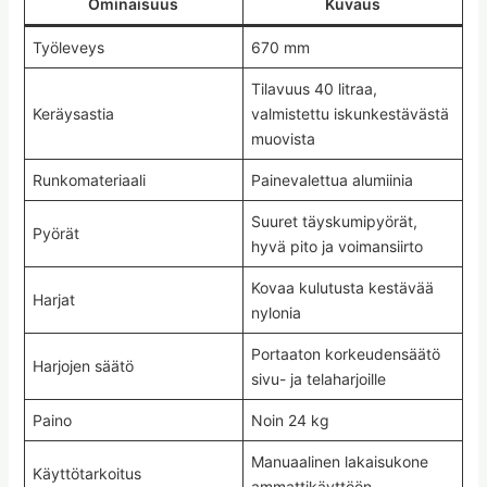
Ominaisuus
Kuvaus
Työleveys
670 mm
Tilavuus 40 litraa,
Keräysastia
valmistettu iskunkestävästä
muovista
Runkomateriaali
Painevalettua alumiinia
Suuret täyskumipyörät,
Pyörät
hyvä pito ja voimansiirto
Kovaa kulutusta kestävää
Harjat
nylonia
Portaaton korkeudensäätö
Harjojen säätö
sivu- ja telaharjoille
Paino
Noin 24 kg
Manuaalinen lakaisukone
Käyttötarkoitus
ammattikäyttöön