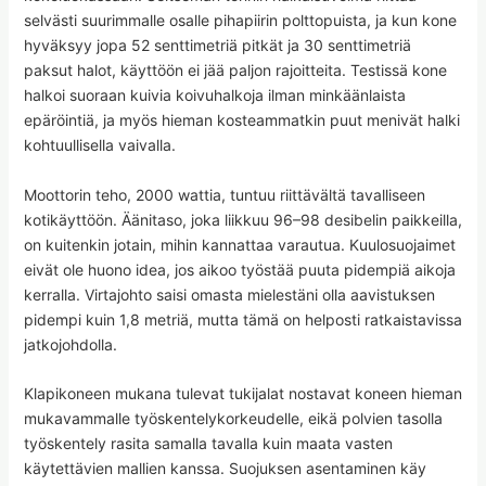
selvästi suurimmalle osalle pihapiirin polttopuista, ja kun kone
hyväksyy jopa 52 senttimetriä pitkät ja 30 senttimetriä
paksut halot, käyttöön ei jää paljon rajoitteita. Testissä kone
halkoi suoraan kuivia koivuhalkoja ilman minkäänlaista
epäröintiä, ja myös hieman kosteammatkin puut menivät halki
kohtuullisella vaivalla.
Moottorin teho, 2000 wattia, tuntuu riittävältä tavalliseen
kotikäyttöön. Äänitaso, joka liikkuu 96–98 desibelin paikkeilla,
on kuitenkin jotain, mihin kannattaa varautua. Kuulosuojaimet
eivät ole huono idea, jos aikoo työstää puuta pidempiä aikoja
kerralla. Virtajohto saisi omasta mielestäni olla aavistuksen
pidempi kuin 1,8 metriä, mutta tämä on helposti ratkaistavissa
jatkojohdolla.
Klapikoneen mukana tulevat tukijalat nostavat koneen hieman
mukavammalle työskentelykorkeudelle, eikä polvien tasolla
työskentely rasita samalla tavalla kuin maata vasten
käytettävien mallien kanssa. Suojuksen asentaminen käy