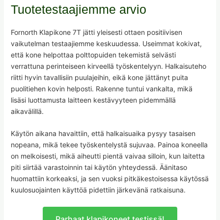
Tuotetestaajiemme arvio
Fornorth Klapikone 7T jätti yleisesti ottaen positiivisen
vaikutelman testaajiemme keskuudessa. Useimmat kokivat,
että kone helpottaa polttopuiden tekemistä selvästi
verrattuna perinteiseen kirveellä työskentelyyn. Halkaisuteho
riitti hyvin tavallisiin puulajeihin, eikä kone jättänyt puita
puolitiehen kovin helposti. Rakenne tuntui vankalta, mikä
lisäsi luottamusta laitteen kestävyyteen pidemmällä
aikavälillä.
Käytön aikana havaittiin, että halkaisuaika pysyy tasaisen
nopeana, mikä tekee työskentelystä sujuvaa. Painoa koneella
on melkoisesti, mikä aiheutti pientä vaivaa silloin, kun laitetta
piti siirtää varastoinnin tai käytön yhteydessä. Äänitaso
huomattiin korkeaksi, ja sen vuoksi pitkäkestoisessa käytössä
kuulosuojainten käyttöä pidettiin järkevänä ratkaisuna.
Parhaat klapikoneet testissä!