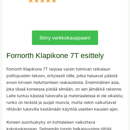
Siirry verkkokauppaan!
Fornorth Klapikone 7T esittely
Fornorth Klapikone 7T tarjoaa varsin toimivan ratkaisun
polttopuiden tekoon, erityisesti niille, jotka haluavat päästä
eroon kirveen heiluttamisen raskaudesta. Ensimmäinen asia,
joka tässä koneessa pistää silmään, on sen jämäkkä rakenne.
Laite tuntuu käsissä tukevalta ja materiaaleissa ei ole oikaistu;
runko on terästä ja suojat muovia, mutta nekin vaikuttavat
riittävän tukevilta kestämään käyttöä useiden kausien ajan.
Koneen suorituskyky on kohtalaisen vaikuttava
kokoluokassaan. Seitsemän tonnin halkaisuvoima riittää