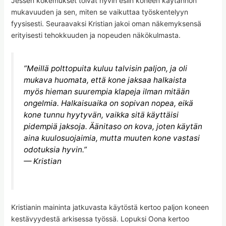
Jessen kokemukset toivat hyvin esiin koneen käytännön
mukavuuden ja sen, miten se vaikuttaa työskentelyyn
fyysisesti. Seuraavaksi Kristian jakoi oman näkemyksensä
erityisesti tehokkuuden ja nopeuden näkökulmasta.
”Meillä polttopuita kuluu talvisin paljon, ja oli
mukava huomata, että kone jaksaa halkaista
myös hieman suurempia klapeja ilman mitään
ongelmia. Halkaisuaika on sopivan nopea, eikä
kone tunnu hyytyvän, vaikka sitä käyttäisi
pidempiä jaksoja. Äänitaso on kova, joten käytän
aina kuulosuojaimia, mutta muuten kone vastasi
odotuksia hyvin.”
— Kristian
Kristianin maininta jatkuvasta käytöstä kertoo paljon koneen
kestävyydestä arkisessa työssä. Lopuksi Oona kertoo