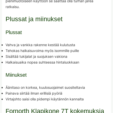
pienimuotoiseen käyttöön se saattaa olla turhan järeä
ratkaisu.
Plussat ja miinukset
Plussat
Vahva ja vankka rakenne kestää kulutusta
Tehokas halkaisuvoima myös isommille puille
Sisältää tukijalat ja suojuksen vakiona
Halkaisuaika nopea suhteessa hintaluokkaan
Miinukset
Äänitaso on korkea, kuulosuojaimet suositeltavia
Painava siirtää ilman erillisiä pyöriä
Virtajohto saisi olla pidempi käytännön kannalta
Fornorth Klapikone 7T kokemuksia