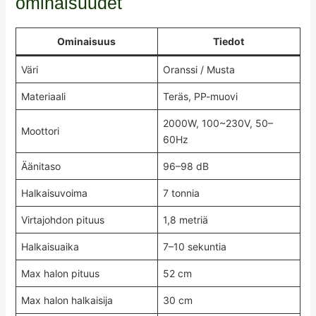
ominaisuudet
Ominaisuus
Tiedot
Väri
Oranssi / Musta
Materiaali
Teräs, PP-muovi
2000W, 100~230V, 50–
Moottori
60Hz
Äänitaso
96–98 dB
Halkaisuvoima
7 tonnia
Virtajohdon pituus
1,8 metriä
Halkaisuaika
7–10 sekuntia
Max halon pituus
52 cm
Max halon halkaisija
30 cm