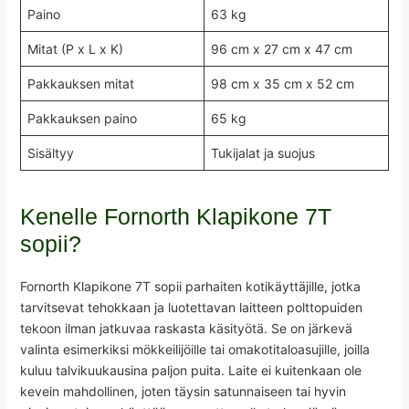
Paino
63 kg
Mitat (P x L x K)
96 cm x 27 cm x 47 cm
Pakkauksen mitat
98 cm x 35 cm x 52 cm
Pakkauksen paino
65 kg
Sisältyy
Tukijalat ja suojus
Kenelle Fornorth Klapikone 7T
sopii?
Fornorth Klapikone 7T sopii parhaiten kotikäyttäjille, jotka
tarvitsevat tehokkaan ja luotettavan laitteen polttopuiden
tekoon ilman jatkuvaa raskasta käsityötä. Se on järkevä
valinta esimerkiksi mökkeilijöille tai omakotitaloasujille, joilla
kuluu talvikuukausina paljon puita. Laite ei kuitenkaan ole
kevein mahdollinen, joten täysin satunnaiseen tai hyvin