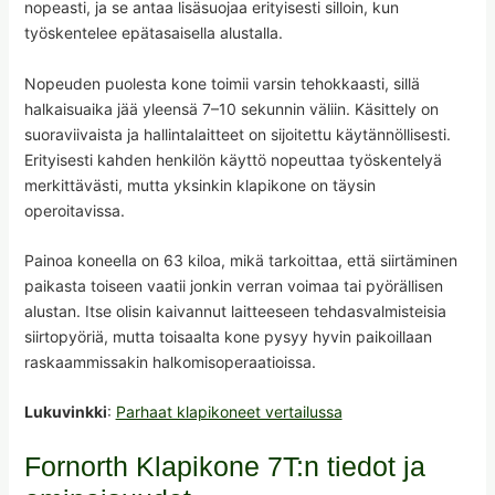
nopeasti, ja se antaa lisäsuojaa erityisesti silloin, kun
työskentelee epätasaisella alustalla.
Nopeuden puolesta kone toimii varsin tehokkaasti, sillä
halkaisuaika jää yleensä 7–10 sekunnin väliin. Käsittely on
suoraviivaista ja hallintalaitteet on sijoitettu käytännöllisesti.
Erityisesti kahden henkilön käyttö nopeuttaa työskentelyä
merkittävästi, mutta yksinkin klapikone on täysin
operoitavissa.
Painoa koneella on 63 kiloa, mikä tarkoittaa, että siirtäminen
paikasta toiseen vaatii jonkin verran voimaa tai pyörällisen
alustan. Itse olisin kaivannut laitteeseen tehdasvalmisteisia
siirtopyöriä, mutta toisaalta kone pysyy hyvin paikoillaan
raskaammissakin halkomisoperaatioissa.
Lukuvinkki
:
Parhaat klapikoneet vertailussa
Fornorth Klapikone 7T:n tiedot ja