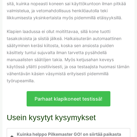
sitä, kuinka nopeasti koneen sai käyttökuntoon ilman pitkää
valmistelua, ja vetomahdollisuus henkilöautolla teki
liikkumisesta yksinkertaista myös pidemmillä etäisyyksillä.
Klapien laadussa ei ollut moitittavaa, sillä kone tuotti
tasakokoista ja siistiä jälkeä. Halkaisuterän automaattinen
säätyminen keräsi kiitosta, koska sen ansiosta puiden
käsittely tuntui sujuvalta ilman tarvetta pysähdellä
manuaalisten säätöjen takia. Myös ketjusahan keveys
käytössä yllätti positiivisesti, ja osa testaajista huomasi tämän
vähentävän käsien väsymistä erityisesti pidemmillä
työrupeamilla.
Parhaat klapikoneet testissä!
Usein kysytyt kysymykset
Kuinka helppo Pilkemaster GO! on siirtää paikasta