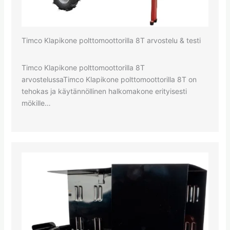
Timco Klapikone polttomoottorilla 8T arvostelu & testi
Timco Klapikone polttomoottorilla 8T
arvostelussaTimco Klapikone polttomoottorilla 8T on
tehokas ja käytännöllinen halkomakone erityisesti
mökille…