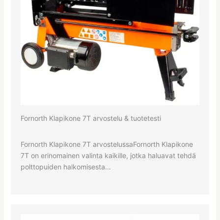
Fornorth Klapikone 7T arvostelu & tuotetesti
Fornorth Klapikone 7T arvostelussaFornorth Klapikone
7T on erinomainen valinta kaikille, jotka haluavat tehdä
polttopuiden halkomisesta…