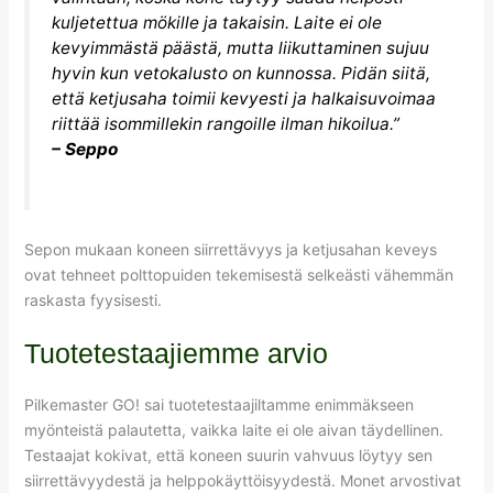
kuljetettua mökille ja takaisin. Laite ei ole
kevyimmästä päästä, mutta liikuttaminen sujuu
hyvin kun vetokalusto on kunnossa. Pidän siitä,
että ketjusaha toimii kevyesti ja halkaisuvoimaa
riittää isommillekin rangoille ilman hikoilua.”
– Seppo
Sepon mukaan koneen siirrettävyys ja ketjusahan keveys
ovat tehneet polttopuiden tekemisestä selkeästi vähemmän
raskasta fyysisesti.
Tuotetestaajiemme arvio
Pilkemaster GO! sai tuotetestaajiltamme enimmäkseen
myönteistä palautetta, vaikka laite ei ole aivan täydellinen.
Testaajat kokivat, että koneen suurin vahvuus löytyy sen
siirrettävyydestä ja helppokäyttöisyydestä. Monet arvostivat