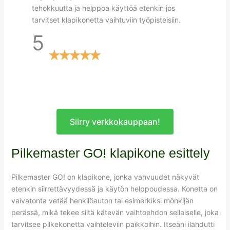
tehokkuutta ja helppoa käyttöä etenkin jos
tarvitset klapikonetta vaihtuviin työpisteisiin.
5
Siirry verkkokauppaan!
Pilkemaster GO! klapikone esittely
Pilkemaster GO! on klapikone, jonka vahvuudet näkyvät
etenkin siirrettävyydessä ja käytön helppoudessa. Konetta on
vaivatonta vetää henkilöauton tai esimerkiksi mönkijän
perässä, mikä tekee siitä kätevän vaihtoehdon sellaiselle, joka
tarvitsee pilkekonetta vaihteleviin paikkoihin. Itseäni ilahdutti