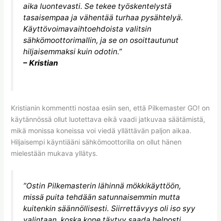
aika luontevasti. Se tekee työskentelystä
tasaisempaa ja vähentää turhaa pysähtelyä.
Käyttövoimavaihtoehdoista valitsin
sähkömoottorimallin, ja se on osoittautunut
hiljaisemmaksi kuin odotin.”
– Kristian
Kristianin kommentti nostaa esiin sen, että Pilkemaster GO! on
käytännössä ollut luotettava eikä vaadi jatkuvaa säätämistä,
mikä monissa koneissa voi viedä yllättävän paljon aikaa.
Hiljaisempi käyntiääni sähkömoottorilla on ollut hänen
mielestään mukava yllätys.
”Ostin Pilkemasterin lähinnä mökkikäyttöön,
missä puita tehdään satunnaisemmin mutta
kuitenkin säännöllisesti. Siirrettävyys oli iso syy
valintaan, koska kone täytyy saada helposti