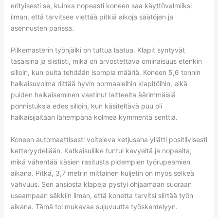
erityisesti se, kuinka nopeasti koneen saa käyttövalmiiksi
ilman, että tarvitsee viettää pitkiä aikoja säätöjen ja
asennusten parissa.
Pilkemasterin työnjälki on tuttua laatua. Klapit syntyvät
tasaisina ja siististi, mikä on arvostettava ominaisuus etenkin
silloin, kun puita tehdään isompia määriä. Koneen 5,6 tonnin
halkaisuvoima riittää hyvin normaaleihin klapitöihin, eikä
puiden halkaiseminen vaatinut laitteelta äärimmäisiä
ponnistuksia edes silloin, kun käsiteltävä puu oli
halkaisijaltaan lähempänä kolmea kymmentä senttiä.
Koneen automaattisesti voiteleva ketjusaha yllätti positiivisesti
ketteryydellään. Katkaisuliike tuntui kevyeltä ja nopealta,
mikä vähentää käsien rasitusta pidempien työrupeamien
aikana. Pitkä, 3,7 metrin mittainen kuljetin on myös selkeä
vahvuus. Sen ansiosta klapeja pystyi ohjaamaan suoraan
useampaan säkkiin ilman, että konetta tarvitsi siirtää työn
aikana. Tämä toi mukavaa sujuvuutta työskentelyyn.