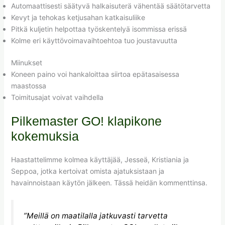
Automaattisesti säätyvä halkaisuterä vähentää säätötarvetta
Kevyt ja tehokas ketjusahan katkaisuliike
Pitkä kuljetin helpottaa työskentelyä isommissa erissä
Kolme eri käyttövoimavaihtoehtoa tuo joustavuutta
Miinukset
Koneen paino voi hankaloittaa siirtoa epätasaisessa
maastossa
Toimitusajat voivat vaihdella
Pilkemaster GO! klapikone
kokemuksia
Haastattelimme kolmea käyttäjää, Jesseä, Kristiania ja
Seppoa, jotka kertoivat omista ajatuksistaan ja
havainnoistaan käytön jälkeen. Tässä heidän kommenttinsa.
”Meillä on maatilalla jatkuvasti tarvetta