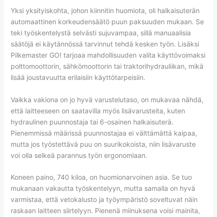
Yksi yksityiskohta, johon kiinnitin huomiota, oli halkaisuterän
automaattinen korkeudensäätö puun paksuuden mukaan. Se
teki työskentelystä selvästi sujuvampaa, sillä manuaalisia
säätöjä ei käytännössä tarvinnut tehdä kesken työn. Lisäksi
Pilkemaster GO! tarjoaa mahdollisuuden valita käyttövoimaksi
polttomoottorin, sähkömoottorin tai traktorihydrauliikan, mikä
lisää joustavuutta erilaisiin käyttötarpeisiin.
Vaikka vakiona on jo hyvä varustelutaso, on mukavaa nähdä,
että laitteeseen on saatavilla myös lisävarusteita, kuten
hydraulinen puunnostaja tai 6-osainen halkaisuterä.
Pienemmissä määrissä puunnostajaa ei välttämättä kaipaa,
mutta jos työstettävä puu on suurikokoista, niin lisävaruste
voi olla selkeä parannus työn ergonomiaan.
Koneen paino, 740 kiloa, on huomionarvoinen asia. Se tuo
mukanaan vakautta työskentelyyn, mutta samalla on hyvä
varmistaa, että vetokalusto ja työympäristö soveltuvat näin
raskaan laitteen siirtelyyn. Pienenä miinuksena voisi mainita,