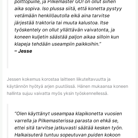
polttopuille, ja Pilkemaster GO! on ollut siihen
aika sopiva. Iso plussa siitä, että konetta pystyy
vetämään henkilöautolla eikä aina tarvitse
järjestää traktoria tai muuta kalustoa. Itse
työskentely on ollut yllättävän vaivatonta, ja
koneen kuljetin säästää paljon aikaa silloin kun
klapeja tehdään useampiin paikkoihin.”
– Jesse
Jessen kokemus korostaa laitteen liikuteltavuutta ja
käytännön hyötyä arjen puutöissä. Hänen mukaansa koneen
hallinta sujuu vaivatta myös yksin työskennellessä.
”Olen käyttänyt useampaa klapikonetta vuosien
varrella ja Pilkemasterissa parasta on ehkä se,
ettei sitä tarvitse jatkuvasti säätää kesken työn.
Halkaisuterä tuntuu sopeutuvan puiden kokoon