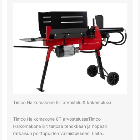
Timco Halkomakone 8T arvostelu & kokemuksia
Timco Halkomakone 8T arvostelussaTimco
Halkomakone 8 t tarjoaa tehokkaan ja nopean
ratkaisun polttopuiden valmistukseen. Laite…