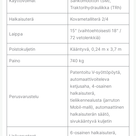
Käyttövoimat
Sähkömoottori (SM),
Traktorihydrauliikka (TRh)
Halkaisuterä
Kovametalliterä 2/4
15″ (vaihtoehtoisesti 18″ /
Laippa
72 vetolenkkiä)
Poistokuljetin
Kääntyvä, 0,24 m x 3,7 m
Paino
740 kg
Patentoitu V-syöttöpöytä,
automaattivoiteleva
ketjusaha, 4-osainen
halkaisuterä,
Perusvarustelu
tieliikennealusta (jarruton
Mobil-malli), automaattinen
halkaisuterän säätö,
sivukääntyvä kuljetin
6-osainen halkaisuterä,
Lisävarusteet