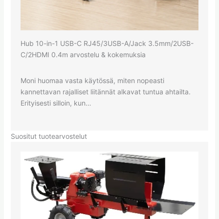
Hub 10-in-1 USB-C RJ45/3USB-A/Jack 3.5mm/2USB-
C/2HDMI 0.4m arvostelu & kokemuksia
Moni huomaa vasta käytössä, miten nopeasti
kannettavan rajalliset liitännät alkavat tuntua ahtailta.
Erityisesti silloin, kun…
Suositut tuotearvostelut