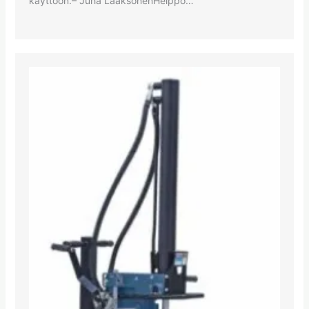
käyttöön.– Juha LaaksonenHelppo…