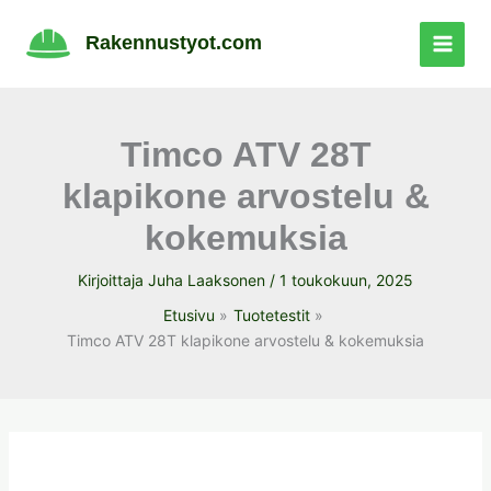
Siirry
sisältöön
Rakennustyot.com
Timco ATV 28T
klapikone arvostelu &
kokemuksia
Kirjoittaja
Juha Laaksonen
/
1 toukokuun, 2025
Etusivu
Tuotetestit
Timco ATV 28T klapikone arvostelu & kokemuksia