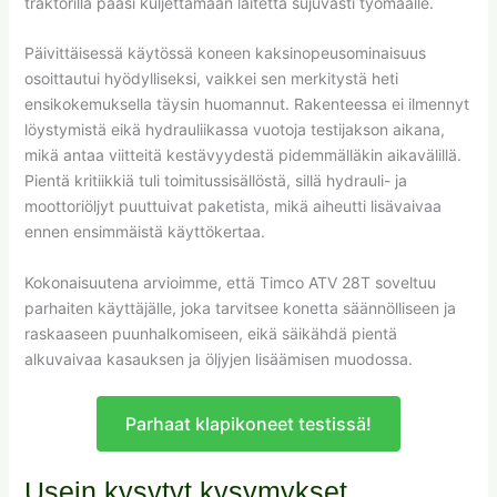
traktorilla pääsi kuljettamaan laitetta sujuvasti työmaalle.
Päivittäisessä käytössä koneen kaksinopeusominaisuus
osoittautui hyödylliseksi, vaikkei sen merkitystä heti
ensikokemuksella täysin huomannut. Rakenteessa ei ilmennyt
löystymistä eikä hydrauliikassa vuotoja testijakson aikana,
mikä antaa viitteitä kestävyydestä pidemmälläkin aikavälillä.
Pientä kritiikkiä tuli toimitussisällöstä, sillä hydrauli- ja
moottoriöljyt puuttuivat paketista, mikä aiheutti lisävaivaa
ennen ensimmäistä käyttökertaa.
Kokonaisuutena arvioimme, että Timco ATV 28T soveltuu
parhaiten käyttäjälle, joka tarvitsee konetta säännölliseen ja
raskaaseen puunhalkomiseen, eikä säikähdä pientä
alkuvaivaa kasauksen ja öljyjen lisäämisen muodossa.
Parhaat klapikoneet testissä!
Usein kysytyt kysymykset