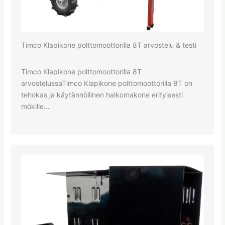
Timco Klapikone polttomoottorilla 8T arvostelu & testi
Timco Klapikone polttomoottorilla 8T
arvostelussaTimco Klapikone polttomoottorilla 8T on
tehokas ja käytännöllinen halkomakone erityisesti
mökille…