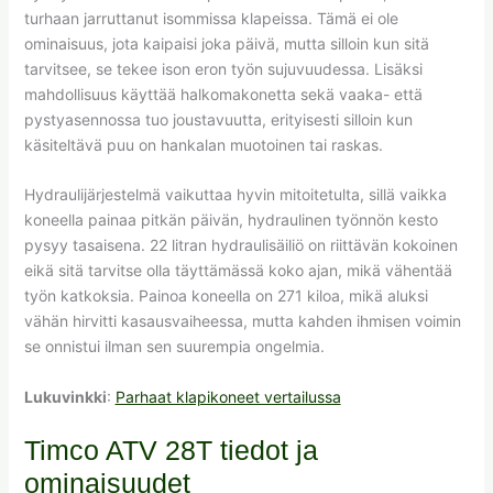
turhaan jarruttanut isommissa klapeissa. Tämä ei ole
ominaisuus, jota kaipaisi joka päivä, mutta silloin kun sitä
tarvitsee, se tekee ison eron työn sujuvuudessa. Lisäksi
mahdollisuus käyttää halkomakonetta sekä vaaka- että
pystyasennossa tuo joustavuutta, erityisesti silloin kun
käsiteltävä puu on hankalan muotoinen tai raskas.
Hydraulijärjestelmä vaikuttaa hyvin mitoitetulta, sillä vaikka
koneella painaa pitkän päivän, hydraulinen työnnön kesto
pysyy tasaisena. 22 litran hydraulisäiliö on riittävän kokoinen
eikä sitä tarvitse olla täyttämässä koko ajan, mikä vähentää
työn katkoksia. Painoa koneella on 271 kiloa, mikä aluksi
vähän hirvitti kasausvaiheessa, mutta kahden ihmisen voimin
se onnistui ilman sen suurempia ongelmia.
Lukuvinkki
:
Parhaat klapikoneet vertailussa
Timco ATV 28T tiedot ja
ominaisuudet