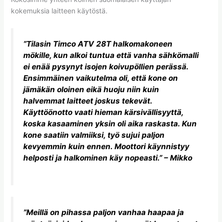
kokemuksia laitteen käytöstä.
”Tilasin Timco ATV 28T halkomakoneen
mökille, kun alkoi tuntua että vanha sähkömalli
ei enää pysynyt isojen koivupöllien perässä.
Ensimmäinen vaikutelma oli, että kone on
jämäkän oloinen eikä huoju niin kuin
halvemmat laitteet joskus tekevät.
Käyttöönotto vaati hieman kärsivällisyyttä,
koska kasaaminen yksin oli aika raskasta. Kun
kone saatiin valmiiksi, työ sujui paljon
kevyemmin kuin ennen. Moottori käynnistyy
helposti ja halkominen käy nopeasti.” – Mikko
”Meillä on pihassa paljon vanhaa haapaa ja