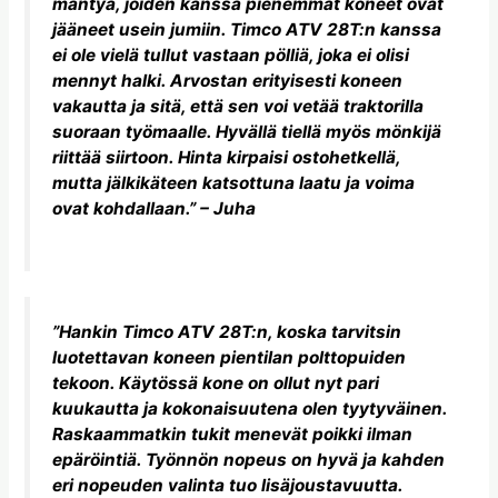
mäntyä, joiden kanssa pienemmät koneet ovat
jääneet usein jumiin. Timco ATV 28T:n kanssa
ei ole vielä tullut vastaan pölliä, joka ei olisi
mennyt halki. Arvostan erityisesti koneen
vakautta ja sitä, että sen voi vetää traktorilla
suoraan työmaalle. Hyvällä tiellä myös mönkijä
riittää siirtoon. Hinta kirpaisi ostohetkellä,
mutta jälkikäteen katsottuna laatu ja voima
ovat kohdallaan.” – Juha
”Hankin Timco ATV 28T:n, koska tarvitsin
luotettavan koneen pientilan polttopuiden
tekoon. Käytössä kone on ollut nyt pari
kuukautta ja kokonaisuutena olen tyytyväinen.
Raskaammatkin tukit menevät poikki ilman
epäröintiä. Työnnön nopeus on hyvä ja kahden
eri nopeuden valinta tuo lisäjoustavuutta.