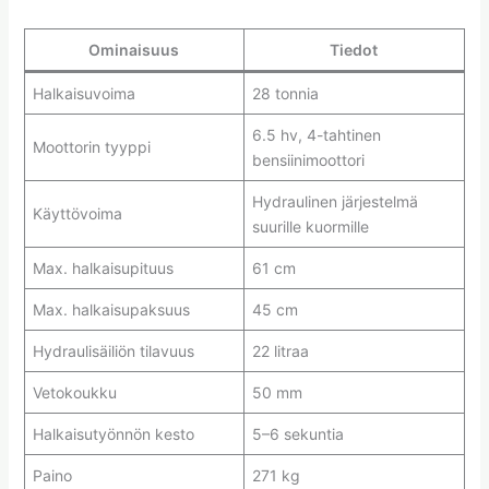
Ominaisuus
Tiedot
Halkaisuvoima
28 tonnia
6.5 hv, 4-tahtinen
Moottorin tyyppi
bensiinimoottori
Hydraulinen järjestelmä
Käyttövoima
suurille kuormille
Max. halkaisupituus
61 cm
Max. halkaisupaksuus
45 cm
Hydraulisäiliön tilavuus
22 litraa
Vetokoukku
50 mm
Halkaisutyönnön kesto
5–6 sekuntia
Paino
271 kg