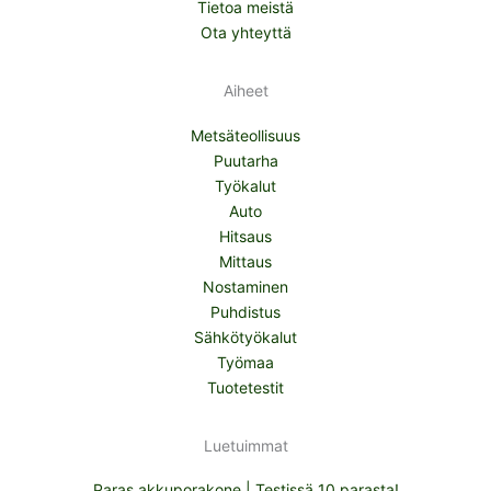
Tietoa meistä
Ota yhteyttä
Aiheet
Metsäteollisuus
Puutarha
Työkalut
Auto
Hitsaus
Mittaus
Nostaminen
Puhdistus
Sähkötyökalut
Työmaa
Tuotetestit
Luetuimmat
Paras akkuporakone | Testissä 10 parasta!