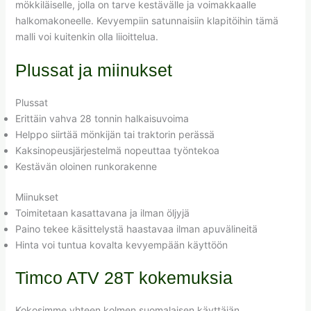
mökkiläiselle, jolla on tarve kestävälle ja voimakkaalle
halkomakoneelle. Kevyempiin satunnaisiin klapitöihin tämä
malli voi kuitenkin olla liioittelua.
Plussat ja miinukset
Plussat
Erittäin vahva 28 tonnin halkaisuvoima
Helppo siirtää mönkijän tai traktorin perässä
Kaksinopeusjärjestelmä nopeuttaa työntekoa
Kestävän oloinen runkorakenne
Miinukset
Toimitetaan kasattavana ja ilman öljyjä
Paino tekee käsittelystä haastavaa ilman apuvälineitä
Hinta voi tuntua kovalta kevyempään käyttöön
Timco ATV 28T kokemuksia
Kokosimme yhteen kolmen suomalaisen käyttäjän