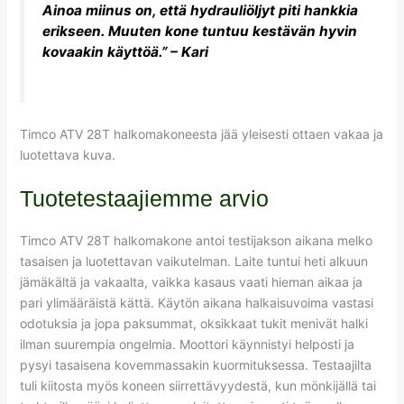
Ainoa miinus on, että hydrauliöljyt piti hankkia
erikseen. Muuten kone tuntuu kestävän hyvin
kovaakin käyttöä.” – Kari
Timco ATV 28T halkomakoneesta jää yleisesti ottaen vakaa ja
luotettava kuva.
Tuotetestaajiemme arvio
Timco ATV 28T halkomakone antoi testijakson aikana melko
tasaisen ja luotettavan vaikutelman. Laite tuntui heti alkuun
jämäkältä ja vakaalta, vaikka kasaus vaati hieman aikaa ja
pari ylimääräistä kättä. Käytön aikana halkaisuvoima vastasi
odotuksia ja jopa paksummat, oksikkaat tukit menivät halki
ilman suurempia ongelmia. Moottori käynnistyi helposti ja
pysyi tasaisena kovemmassakin kuormituksessa. Testaajilta
tuli kiitosta myös koneen siirrettävyydestä, kun mönkijällä tai