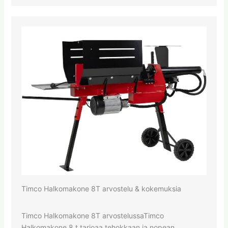
Timco Halkomakone 8T arvostelu & kokemuksia
Timco Halkomakone 8T arvostelussaTimco
Halkomakone 8 t tarjoaa tehokkaan ja nopean