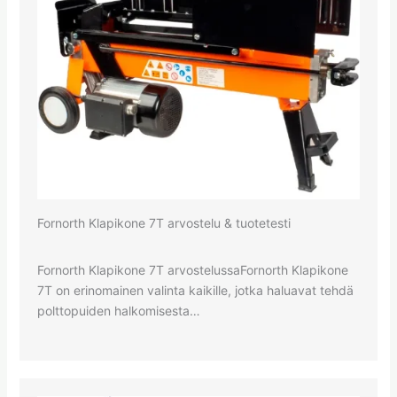
Fornorth Klapikone 7T arvostelu & tuotetesti
Fornorth Klapikone 7T arvostelussaFornorth Klapikone
7T on erinomainen valinta kaikille, jotka haluavat tehdä
polttopuiden halkomisesta…