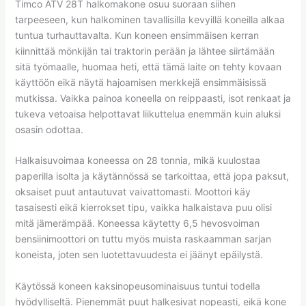
Timco ATV 28T halkomakone osuu suoraan siihen
tarpeeseen, kun halkominen tavallisilla kevyillä koneilla alkaa
tuntua turhauttavalta. Kun koneen ensimmäisen kerran
kiinnittää mönkijän tai traktorin perään ja lähtee siirtämään
sitä työmaalle, huomaa heti, että tämä laite on tehty kovaan
käyttöön eikä näytä hajoamisen merkkejä ensimmäisissä
mutkissa. Vaikka painoa koneella on reippaasti, isot renkaat ja
tukeva vetoaisa helpottavat liikuttelua enemmän kuin aluksi
osasin odottaa.
Halkaisuvoimaa koneessa on 28 tonnia, mikä kuulostaa
paperilla isolta ja käytännössä se tarkoittaa, että jopa paksut,
oksaiset puut antautuvat vaivattomasti. Moottori käy
tasaisesti eikä kierrokset tipu, vaikka halkaistava puu olisi
mitä jämerämpää. Koneessa käytetty 6,5 hevosvoiman
bensiinimoottori on tuttu myös muista raskaamman sarjan
koneista, joten sen luotettavuudesta ei jäänyt epäilystä.
Käytössä koneen kaksinopeusominaisuus tuntui todella
hyödylliseltä. Pienemmät puut halkesivat nopeasti, eikä kone