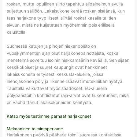
roskan, mutta lopullinen siirto tapahtuu alipaineimun avulla
suljettuun säiliöön. Lakaisukone kerää roskan sisäänsä, kun
taas harjakone tyypillisesti siirtää roskat kasalle tai tien
sivuun, mistä ne kuljetetaan myöhemmin pois erillisellä
kalustolla.
Suomessa katujen ja pihojen hiekanpoisto on
vuosikymmenten ajan ollut harjakonepainotteista, koska
menetelmä soveltuu isoihin hiekkamääriin keväällä. Sen sijaan
keskikokoiset ja suuret kaupungit ovat hankkineet
lakaisukoneita erityisesti keskusta-alueille, joissa
hienojakoinen pöly ja liikenne lisäävät imutekniikan hyötyä.
Taustalla vaikuttavat myös säädökset: EU-alueella
pölypäästöihin kohdistetut raja-arvot ovat tiukentuneet, mikä
on vauhdittanut lakaisukoneiden kehitystä.
Katso myös testimme parhaat harjakoneet
Mekaaninen toimintaperiaate
Harjakoneen pyörivä pääharja toimii suorassa kontaktissa