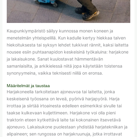
Kaupunkiympäristö säilyy kunnossa monen koneen ja
menetelmän yhteispelillä. Kun kadulle kertyy hiekkaa talven
hiekoituksesta tai syksyn lehdet tukkivat rännit, kaksi laitetta
nousee esiin puhtaanapidon keskeisinä työkaluina: harjakone
ja lakaisukone. Sanat kuulostavat hämmentävän
samanlaisilta, ja arkikielessä niitä jopa käytetään toistensa
synonyymeina, vaikka teknisesti niillä on eronsa.
Määritelmät ja taustaa
Harjakoneella tarkoitetaan ajoneuvoa tai laitetta, jonka
keskeisenä työosana on leveä, pyörivä harjapyörä. Harja
irrottaa ja siirtää irtoainesta edelleen esimerkiksi sivulle tai
taakse kulkevaan kuljettimeen. Harjakone voi olla pieni
traktorin eteen kytkettävä laite tai kokonainen itsevetävä
ajoneuvo. Lakaisukone puolestaan yhdistää harjatekniikan ja
alipaineen; sen rungossa on harjakruunuja, jotka irrottavat