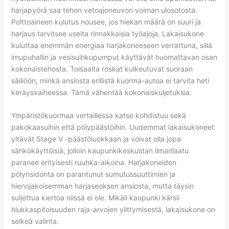
harjapyörä saa tehon vetoajoneuvon voiman ulosotosta.
Polttoaineen kulutus nousee, jos hiekan määrä on suuri ja
harjaus tarvitsee useita rinnakkaisia työajoja. Lakaisukone
kuluttaa enemmän energiaa harjakoneeseen verrattuna, sillä
imupuhallin ja vesisuihkupumput käyttävät huomattavan osan
kokonaistehosta. Toisaalta roskat kulkeutuvat suoraan
säiliöön, minkä ansiosta erillistä kuorma-autoa ei tarvita heti
keräysvaiheessa. Tämä vähentää kokonaiskuljetuksia.
Ympäristökuormaa vertaillessa katse kohdistuu sekä
pakokaasuihin että pölypäästöihin. Uudemmat lakaisukoneet
yltävät Stage V -päästöluokkaan ja voivat olla jopa
sähkökäyttöisiä, jolloin kaupunkikeskustan ilmanlaatu
paranee erityisesti ruuhka-aikoina. Harjakoneiden
pölynsidonta on parantunut sumutussuuttimien ja
hienojakoisemman harjaseoksen ansiosta, mutta täysin
suljettua kiertoa niissä ei ole. Mikäli kaupunki kärsii
hiukkaspitoisuuden raja-arvojen ylittymisestä, lakaisukone on
selkeä valinta.