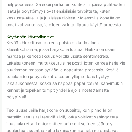
helppoudessa. Se sopii parhaiten kohteisiin, joissa puhtauden
laatu ja pölyttömyys ovat ensisijaisia tavoitteita, kuten
keskusta-alueilla ja julkisissa tiloissa. Molemmilla koneilla on
omat vahvuutensa, ja niiden valinta riippuu käyttötarpeesta.
Käytännön käyttötilanteet
Kevään hiekoitusmurskeen poisto on kotimainen
klassikkotilanne, jossa harjakone loistaa. Hiekka on usein
märkää ja kerrospaksuus voi olla useita senttimetrejä.
Lakaisukoneen imu tukkeutuisi helposti, joten karkea harja vie
suurimman massan syrjään ja nopeuttaa prosessia. Kesällä
torialueiden ja pysäköintilaitosten ylläpito taas hyötyy
lakaisukoneesta, koska se nappaa paperiroskat, kahvimukin
kannet ja tupakan tumpit yhdellä ajolla nostattamatta
pölypilveä.
Teollisuusalueilla harjakone on suosittu, kun pinnoilla on
metallin lastuja tai teräviä kiviä, jotka voisivat vahingoittaa
imusuulaketta. Lentokenttien poikkeuksellinen sääntely
puolestaan suuntaa kohti lakaisukoneita, sillä ne poistavat