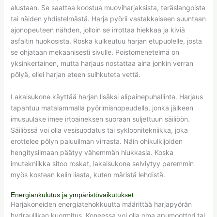
alustaan. Se saattaa koostua muoviharjaksista, teräslangoista
tai näiden yhdistelmästä. Harja pyörii vastakkaiseen suuntaan
ajonopeuteen nähden, jolloin se irrottaa hiekkaa ja kiviä
asfaltin huokosista. Roska kulkeutuu harjan etupuolelle, josta
se ohjataan mekaanisesti sivulle. Poistomenetelmä on
yksinkertainen, mutta harjaus nostattaa aina jonkin verran
pölyä, ellei harjan eteen suihkuteta vettä.
Lakaisukone käyttää harjan lisäksi alipainepuhallinta. Harjaus
tapahtuu matalammalla pyörimisnopeudella, jonka jälkeen
imusuulake imee irtoaineksen suoraan suljettuun säiliöön.
Säiliössä voi olla vesisuodatus tai sykloonitekniikka, joka
erottelee pölyn paluuilman virrasta. Näin ohikulkijoiden
hengitysilmaan päätyy vähemmän hiukkasia. Koska
imutekniikka sitoo roskat, lakaisukone selviytyy paremmin
myös kostean kelin liasta, kuten märistä lehdistä.
Energiankulutus ja ympäristövaikutukset
Harjakoneiden energiatehokkuutta määrittää harjapyörän
hydrauliikan kuormitus. Koneessa voi olla oma apumoottori tai