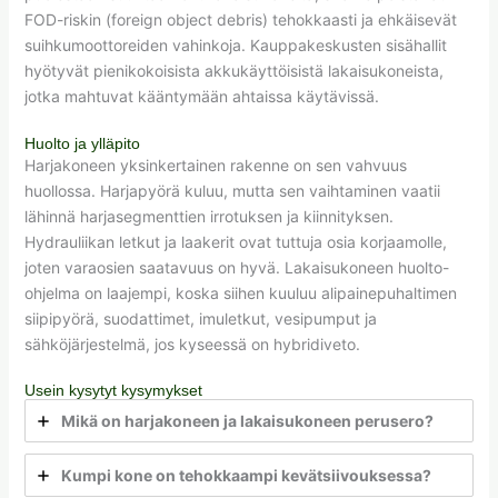
FOD-riskin (foreign object debris) tehokkaasti ja ehkäisevät
suihkumoottoreiden vahinkoja. Kauppakeskusten sisähallit
hyötyvät pienikokoisista akkukäyttöisistä lakaisukoneista,
jotka mahtuvat kääntymään ahtaissa käytävissä.
Huolto ja ylläpito
Harjakoneen yksinkertainen rakenne on sen vahvuus
huollossa. Harjapyörä kuluu, mutta sen vaihtaminen vaatii
lähinnä harjasegmenttien irrotuksen ja kiinnityksen.
Hydrauliikan letkut ja laakerit ovat tuttuja osia korjaamolle,
joten varaosien saatavuus on hyvä. Lakaisukoneen huolto-
ohjelma on laajempi, koska siihen kuuluu alipainepuhaltimen
siipipyörä, suodattimet, imuletkut, vesipumput ja
sähköjärjestelmä, jos kyseessä on hybridiveto.
Usein kysytyt kysymykset
Mikä on harjakoneen ja lakaisukoneen perusero?
Kumpi kone on tehokkaampi kevätsiivouksessa?