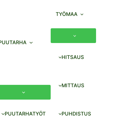
TYÖMAA
PUUTARHA
HITSAUS
MITTAUS
PUUTARHATYÖT
PUHDISTUS