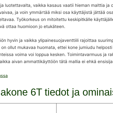
ja luotettavalta, vaikka kasaus vaatii hieman malttia ja
aivaa, ja voin ymmärtää miksi osa käyttäjistä jättää os
ltavaa. Työkorkeus on mitoitettu keskipitkälle käyttäjäll
vä ottaa huomioon jo etukäteen.
öön hyvin ja vaikka ylipainesuojaventtiili rajoittaa suuri
sä on ollut mukavaa huomata, ettei kone jumiudu helpost
ilanteissa voima voi loppua kesken. Toimintavarmuus ja 
ka aivan ammattikäyttöön tätä mallia ei ehkä ensisijaise
ussa
kone 6T tiedot ja omina