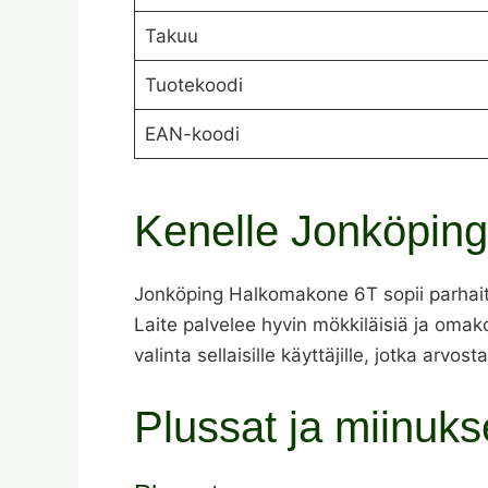
Takuu
Tuotekoodi
EAN-koodi
Kenelle Jonköpin
Jonköping Halkomakone 6T sopii parhaiten
Laite palvelee hyvin mökkiläisiä ja omako
valinta sellaisille käyttäjille, jotka arvo
Plussat ja miinuks