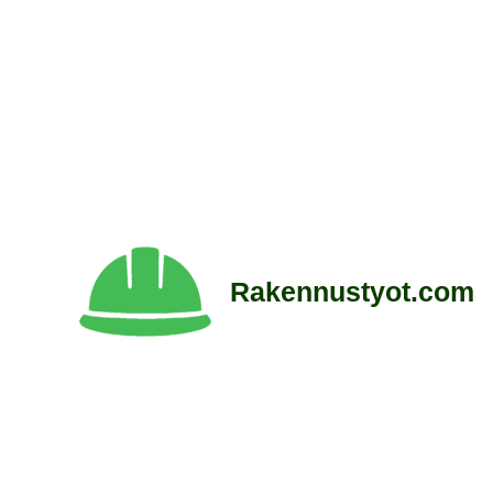
Siirry
sisältöön
Rakennustyot.com