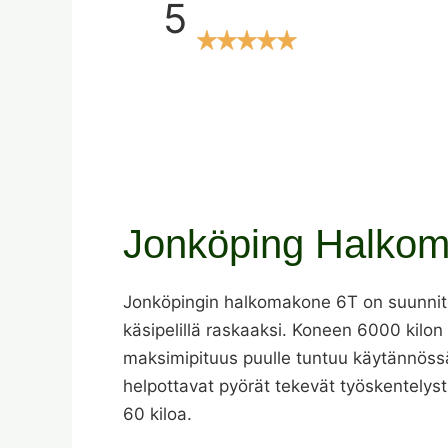
5
Jonköping Halkoma
Jonköpingin halkomakone 6T on suunnite
käsipelillä raskaaksi. Koneen 6000 kilon
maksimipituus puulle tuntuu käytännössä 
helpottavat pyörät tekevät työskentelyst
60 kiloa.