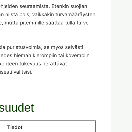
 ohjeiden seuraamista. Etenkin suojien
an niistä pois, vaikkakin turvamääräysten
e, mutta pitemmille saattaa tulla tarve
mpia puristusvoimia, se myös selvästi
i edes hieman kierompiin tai kovempiin
rakenteen tukevuus herättävät
sti valitsisi.
isuudet
Tiedot