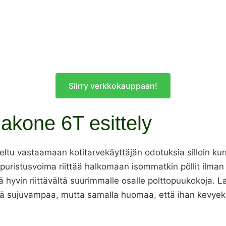
Siirry verkkokauppaan!
kone 6T esittely
ltu vastaamaan kotitarvekäyttäjän odotuksia silloin ku
 puristusvoima riittää halkomaan isommatkin pöllit ilman 
hyvin riittävältä suurimmalle osalle polttopuukokoja. La
ä sujuvampaa, mutta samalla huomaa, että ihan kevyeksi t