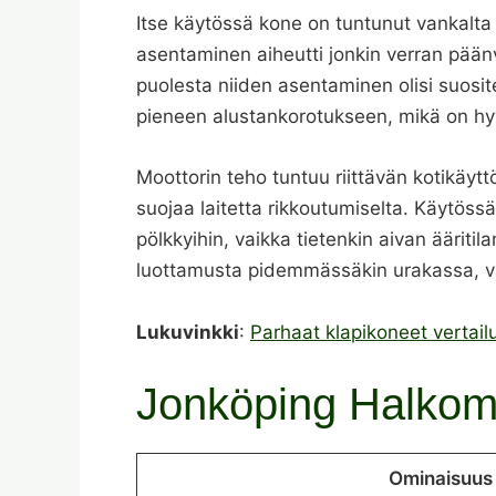
Itse käytössä kone on tuntunut vankalta 
asentaminen aiheutti jonkin verran päänv
puolesta niiden asentaminen olisi suosite
pieneen alustankorotukseen, mikä on hy
Moottorin teho tuntuu riittävän kotikäytt
suojaa laitetta rikkoutumiselta. Käytös
pölkkyihin, vaikka tietenkin aivan äärit
luottamusta pidemmässäkin urakassa, vaik
Lukuvinkki
:
Parhaat klapikoneet vertail
Jonköping Halkoma
Ominaisuus