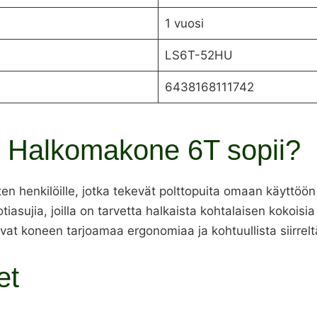
1 vuosi
LS6T-52HU
6438168111742
g Halkomakone 6T sopii?
 henkilöille, jotka tekevät polttopuita omaan käyttöön 
tiasujia, joilla on tarvetta halkaista kohtalaisen kokoisi
stavat koneen tarjoamaa ergonomiaa ja kohtuullista siirrelt
et